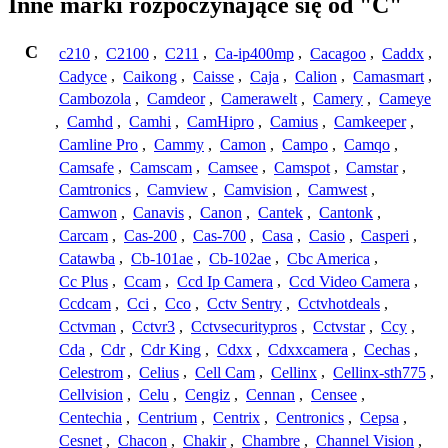
Inne marki rozpoczynające się od "C"
C
c210
,
C2100
,
C211
,
Ca-ip400mp
,
Cacagoo
,
Caddx
,
Cadyce
,
Caikong
,
Caisse
,
Caja
,
Calion
,
Camasmart
,
Cambozola
,
Camdeor
,
Camerawelt
,
Camery
,
Cameye
,
Camhd
,
Camhi
,
CamHipro
,
Camius
,
Camkeeper
,
Camline Pro
,
Cammy
,
Camon
,
Campo
,
Camqo
,
Camsafe
,
Camscam
,
Camsee
,
Camspot
,
Camstar
,
Camtronics
,
Camview
,
Camvision
,
Camwest
,
Camwon
,
Canavis
,
Canon
,
Cantek
,
Cantonk
,
Carcam
,
Cas-200
,
Cas-700
,
Casa
,
Casio
,
Casperi
,
Catawba
,
Cb-101ae
,
Cb-102ae
,
Cbc America
,
Cc Plus
,
Ccam
,
Ccd Ip Camera
,
Ccd Video Camera
,
Ccdcam
,
Cci
,
Cco
,
Cctv Sentry
,
Cctvhotdeals
,
Cctvman
,
Cctvr3
,
Cctvsecuritypros
,
Cctvstar
,
Ccy
,
Cda
,
Cdr
,
Cdr King
,
Cdxx
,
Cdxxcamera
,
Cechas
,
Celestrom
,
Celius
,
Cell Cam
,
Cellinx
,
Cellinx-sth775
,
Cellvision
,
Celu
,
Cengiz
,
Cennan
,
Censee
,
Centechia
,
Centrium
,
Centrix
,
Centronics
,
Cepsa
,
Cesnet
,
Chacon
,
Chakir
,
Chambre
,
Channel Vision
,