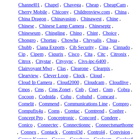
Channel01
,
Chapel
,
Chavega
,
Cheap
,
CheapCam
,
Cherry Mobile
,
Chicony
,
Childrenview.com
,
China
,
China Dragon
,
Chinavasion
,
Chinawest
,
Chine
,
Chinese
,
Chinese Lamp Camera
,
Chineseptz
,
Chineseum
,
Chingling
,
Chino
,
Chint
,
Choice
,
Chongro
,
Chortau
,
Chowha
,
Chrysalis
,
Chua
,
Chubb
,
Ciana Exports
,
Cib Security
,
Cina
,
Cinnado
,
Cip
,
Cipem
,
Ciqurix
,
Cisco
,
Cita
,
Citc
,
Citronix
,
Citrox
,
Citystar
,
Citysync
,
Civs-ipc-6400
,
Clairvoyant Mwr
,
Clas
,
Clearone
,
Clearpix
,
Clearview
,
Clever Loop
,
Clock
,
Cloud
,
Cloud Ip Camera
,
Cloud2000
,
Cloudcam
,
Cloudlive
,
Cmos
,
Cms
,
Cms Zonet
,
Cnb
,
Cnet
,
Cnm
,
Cobra
,
Cocoon
,
Codnida
,
Cohu
,
Cohuhd
,
Comcast
,
Comelit
,
Commend
,
Communications Line
,
Compro
,
Compufix4u
,
Coms
,
Comtac
,
Comtrend
,
Conbre
,
Concept Pro
,
Conceptronic
,
Concord
,
Condere
,
Conico
,
Connectec
,
Connectionnc
,
Connectsmarthome
,
Connex
,
Contack
,
Control3d
,
Control4
,
Convision
,