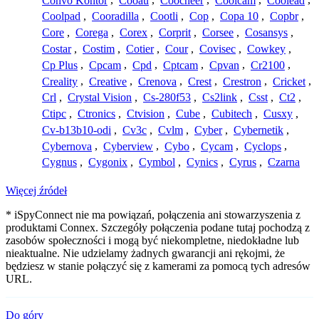
Convo Kontor
,
Cooau
,
Coocheer
,
Coolcam
,
Coolead
,
Coolpad
,
Cooradilla
,
Cootli
,
Cop
,
Copa 10
,
Copbr
,
Core
,
Corega
,
Corex
,
Corprit
,
Corsee
,
Cosansys
,
Costar
,
Costim
,
Cotier
,
Cour
,
Covisec
,
Cowkey
,
Cp Plus
,
Cpcam
,
Cpd
,
Cptcam
,
Cpvan
,
Cr2100
,
Creality
,
Creative
,
Crenova
,
Crest
,
Crestron
,
Cricket
,
Crl
,
Crystal Vision
,
Cs-280f53
,
Cs2link
,
Csst
,
Ct2
,
Ctipc
,
Ctronics
,
Ctvision
,
Cube
,
Cubitech
,
Cusxy
,
Cv-b13b10-odi
,
Cv3c
,
Cvlm
,
Cyber
,
Cybernetik
,
Cybernova
,
Cyberview
,
Cybo
,
Cycam
,
Cyclops
,
Cygnus
,
Cygonix
,
Cymbol
,
Cynics
,
Cyrus
,
Czarna
Więcej źródeł
* iSpyConnect nie ma powiązań, połączenia ani stowarzyszenia z
produktami Connex. Szczegóły połączenia podane tutaj pochodzą z
zasobów społeczności i mogą być niekompletne, niedokładne lub
nieaktualne. Nie udzielamy żadnych gwarancji ani rękojmi, że
będziesz w stanie połączyć się z kamerami za pomocą tych adresów
URL.
Do góry