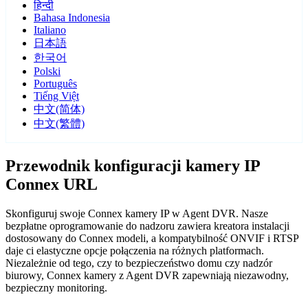
हिन्दी
Bahasa Indonesia
Italiano
日本語
한국어
Polski
Português
Tiếng Việt
中文(简体)
中文(繁體)
Przewodnik konfiguracji kamery IP
Connex URL
Skonfiguruj swoje Connex kamery IP w Agent DVR. Nasze
bezpłatne oprogramowanie do nadzoru zawiera kreatora instalacji
dostosowany do Connex modeli, a kompatybilność ONVIF i RTSP
daje ci elastyczne opcje połączenia na różnych platformach.
Niezależnie od tego, czy to bezpieczeństwo domu czy nadzór
biurowy, Connex kamery z Agent DVR zapewniają niezawodny,
bezpieczny monitoring.