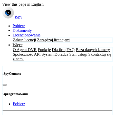
View this page in English
iSpy
Pobierz
Dokumenty
Licencjonowanie
Zakup licencji
Zarządzaj licencjami
Więcej
O Agent DVR
Funkcje
Dla firm
FAQ
Baza danych kamery
Społeczność
API
System Doradca
Stan usługi
Skontaktuj się
z nami
iSpyConnect
Oprogramowanie
Pobierz