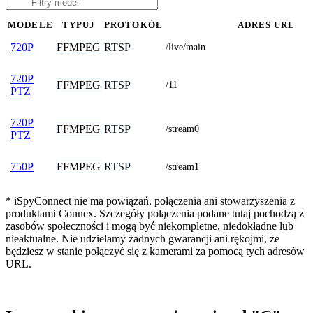
MODELE
TYPUJ
PROTOKÓŁ
ADRES URL
FFMPEG
RTSP
720P
/live/main
720P
FFMPEG
RTSP
/11
PTZ
720P
FFMPEG
RTSP
/stream0
PTZ
FFMPEG
RTSP
750P
/stream1
* iSpyConnect nie ma powiązań, połączenia ani stowarzyszenia z
produktami Connex. Szczegóły połączenia podane tutaj pochodzą z
zasobów społeczności i mogą być niekompletne, niedokładne lub
nieaktualne. Nie udzielamy żadnych gwarancji ani rękojmi, że
będziesz w stanie połączyć się z kamerami za pomocą tych adresów
URL.