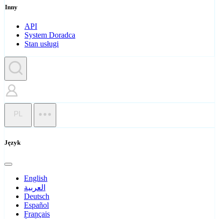
Inny
API
System Doradca
Stan usługi
PL
Język
English
العربية
Deutsch
Español
Français