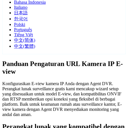
Bahasa Indonesia
Italiano
日本語
한국어
Polski
Português
Tiếng Việt
中文(简体)
中文(繁體)
Panduan Pengaturan URL Kamera IP E-
view
Konfigurasikan E-view kamera IP Anda dengan Agent DVR.
Perangkat lunak surveillance gratis kami mencakup wizard setup
yang disesuaikan untuk model E-view, dan kompatibilitas ONVIF
dan RTSP memberikan opsi koneksi yang fleksibel di berbagai
platform. Baik untuk keamanan rumah atau surveillance kantor, E-
view kamera dengan Agent DVR menyediakan monitoring yang
andal dan aman.
Perangkat lunak yang kompatibel dengan