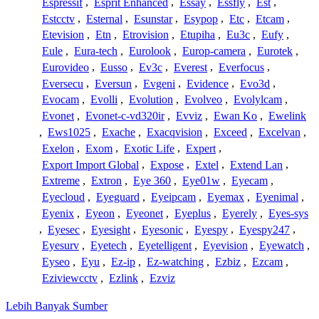
Espressif
,
Esprit Enhanced
,
Essay
,
Essfly
,
Est
,
Estcctv
,
Esternal
,
Esunstar
,
Esypop
,
Etc
,
Etcam
,
Etevision
,
Etn
,
Etrovision
,
Etupiha
,
Eu3c
,
Eufy
,
Eule
,
Eura-tech
,
Eurolook
,
Europ-camera
,
Eurotek
,
Eurovideo
,
Eusso
,
Ev3c
,
Everest
,
Everfocus
,
Eversecu
,
Eversun
,
Evgeni
,
Evidence
,
Evo3d
,
Evocam
,
Evolli
,
Evolution
,
Evolveo
,
Evolylcam
,
Evonet
,
Evonet-c-vd320ir
,
Evviz
,
Ewan Ko
,
Ewelink
,
Ews1025
,
Exache
,
Exacqvision
,
Exceed
,
Excelvan
,
Exelon
,
Exom
,
Exotic Life
,
Expert
,
Export Import Global
,
Expose
,
Extel
,
Extend Lan
,
Extreme
,
Extron
,
Eye 360
,
Eye01w
,
Eyecam
,
Eyecloud
,
Eyeguard
,
Eyeipcam
,
Eyemax
,
Eyenimal
,
Eyenix
,
Eyeon
,
Eyeonet
,
Eyeplus
,
Eyerely
,
Eyes-sys
,
Eyesec
,
Eyesight
,
Eyesonic
,
Eyespy
,
Eyespy247
,
Eyesurv
,
Eyetech
,
Eyetelligent
,
Eyevision
,
Eyewatch
,
Eyseo
,
Eyu
,
Ez-ip
,
Ez-watching
,
Ezbiz
,
Ezcam
,
Eziviewcctv
,
Ezlink
,
Ezviz
Lebih Banyak Sumber