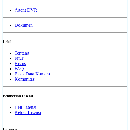
Agent DVR
Dokumen
Lebih
Tentang
Fitur
Bisnis
FAQ
Basis Data Kamera
Komunitas
Pemberian Lisensi
Beli Lisensi
Kelola Lisensi
Lainnya