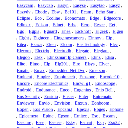
Easycam
,
Easycap
,
Easyn
,
Easyse
,
Easytao
,
Easyz
,
Eazydv
,
Ebode
,
Ebw
,
Ec101
,
Ecam
,
Echo Star
,
Eclipse
,
Eco
,
Ecoline
,
Economato
,
Edge
,
Edgecore
,
Edimax
,
Edison
,
Ednet
,
Edss
,
Eero
,
Eesee
,
Eet
,
Ego
,
Egpis
,
Eguard
,
Ehea
,
Eickhoff
,
Eigeek
,
Eigen
,
Eight
,
Eighteen
,
Eingangscamera
,
Einnov
,
Eip
,
Eitea
,
Ekaza
,
Eken
,
Elcom
,
Ele Technology
,
Elec
,
Elecom
,
Electriq
,
Electrodh
,
Elegate
,
Elegiant
,
Elegoo
,
Elex
,
Elinksmart Ip Camera
,
Elinz
,
Elisa
,
Elite
,
Elmo
,
Elp
,
Elp201
,
Elro
,
Elsys
,
Elver
,
Ematic
,
Emax
,
Embedded Net Dvr
,
Emerson
,
Eminent
,
Empire
,
Empiretech
,
Emstone
,
Encoder10
,
Encore
,
Encore Electronics
,
Encwi-g1
,
Endoscope
,
Endroid
,
Endurance
,
Eneo
,
Engenius
,
Enio Bell
,
Ens Security
,
Ensidio
,
Enster
,
Enter
,
Entrematic
,
Enviewer
,
Envio
,
Envision
,
Enxun
,
Eonboom
,
Eopen
,
Eos Vision
,
Epcam2
,
Epexis
,
Epges
,
Ephone
,
Epicamera
,
Epine
,
Epson
,
Ernitec
,
Esc
,
Escam
,
Esecure
,
Esee
,
Esense
,
Esky
,
Esmart
,
Esp
,
Esp32
,