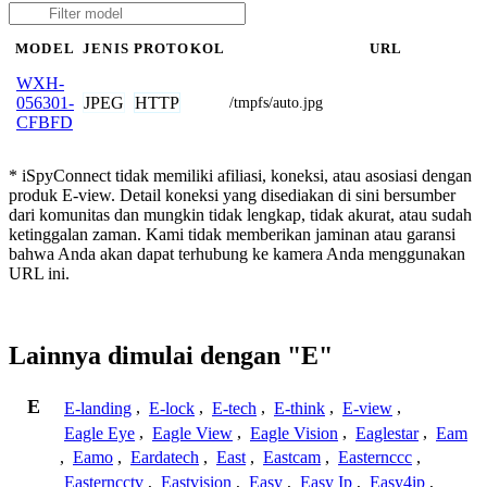
MODEL
JENIS
PROTOKOL
URL
WXH-
JPEG
HTTP
056301-
/tmpfs/auto.jpg
CFBFD
* iSpyConnect tidak memiliki afiliasi, koneksi, atau asosiasi dengan
produk E-view. Detail koneksi yang disediakan di sini bersumber
dari komunitas dan mungkin tidak lengkap, tidak akurat, atau sudah
ketinggalan zaman. Kami tidak memberikan jaminan atau garansi
bahwa Anda akan dapat terhubung ke kamera Anda menggunakan
URL ini.
Lainnya dimulai dengan "E"
E
E-landing
,
E-lock
,
E-tech
,
E-think
,
E-view
,
Eagle Eye
,
Eagle View
,
Eagle Vision
,
Eaglestar
,
Eam
,
Eamo
,
Eardatech
,
East
,
Eastcam
,
Easternccc
,
Easterncctv
,
Eastvision
,
Easy
,
Easy Ip
,
Easy4ip
,