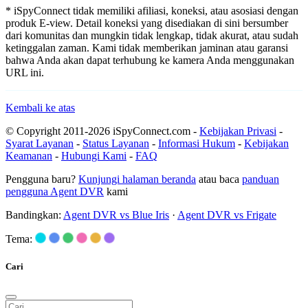
* iSpyConnect tidak memiliki afiliasi, koneksi, atau asosiasi dengan
produk E-view. Detail koneksi yang disediakan di sini bersumber
dari komunitas dan mungkin tidak lengkap, tidak akurat, atau sudah
ketinggalan zaman. Kami tidak memberikan jaminan atau garansi
bahwa Anda akan dapat terhubung ke kamera Anda menggunakan
URL ini.
Kembali ke atas
© Copyright 2011-2026 iSpyConnect.com -
Kebijakan Privasi
-
Syarat Layanan
-
Status Layanan
-
Informasi Hukum
-
Kebijakan
Keamanan
-
Hubungi Kami
-
FAQ
Pengguna baru?
Kunjungi halaman beranda
atau baca
panduan
pengguna Agent DVR
kami
Bandingkan:
Agent DVR vs Blue Iris
·
Agent DVR vs Frigate
Tema:
Cari