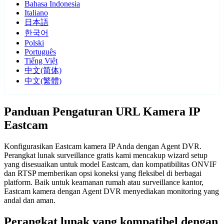
Bahasa Indonesia
Italiano
日本語
한국어
Polski
Português
Tiếng Việt
中文(简体)
中文(繁體)
Panduan Pengaturan URL Kamera IP
Eastcam
Konfigurasikan Eastcam kamera IP Anda dengan Agent DVR.
Perangkat lunak surveillance gratis kami mencakup wizard setup
yang disesuaikan untuk model Eastcam, dan kompatibilitas ONVIF
dan RTSP memberikan opsi koneksi yang fleksibel di berbagai
platform. Baik untuk keamanan rumah atau surveillance kantor,
Eastcam kamera dengan Agent DVR menyediakan monitoring yang
andal dan aman.
Perangkat lunak yang kompatibel dengan