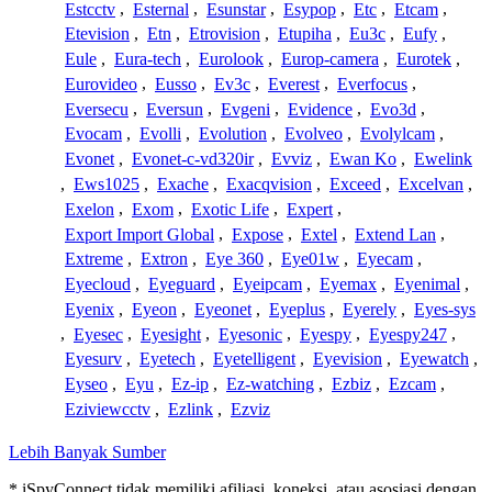
Estcctv
,
Esternal
,
Esunstar
,
Esypop
,
Etc
,
Etcam
,
Etevision
,
Etn
,
Etrovision
,
Etupiha
,
Eu3c
,
Eufy
,
Eule
,
Eura-tech
,
Eurolook
,
Europ-camera
,
Eurotek
,
Eurovideo
,
Eusso
,
Ev3c
,
Everest
,
Everfocus
,
Eversecu
,
Eversun
,
Evgeni
,
Evidence
,
Evo3d
,
Evocam
,
Evolli
,
Evolution
,
Evolveo
,
Evolylcam
,
Evonet
,
Evonet-c-vd320ir
,
Evviz
,
Ewan Ko
,
Ewelink
,
Ews1025
,
Exache
,
Exacqvision
,
Exceed
,
Excelvan
,
Exelon
,
Exom
,
Exotic Life
,
Expert
,
Export Import Global
,
Expose
,
Extel
,
Extend Lan
,
Extreme
,
Extron
,
Eye 360
,
Eye01w
,
Eyecam
,
Eyecloud
,
Eyeguard
,
Eyeipcam
,
Eyemax
,
Eyenimal
,
Eyenix
,
Eyeon
,
Eyeonet
,
Eyeplus
,
Eyerely
,
Eyes-sys
,
Eyesec
,
Eyesight
,
Eyesonic
,
Eyespy
,
Eyespy247
,
Eyesurv
,
Eyetech
,
Eyetelligent
,
Eyevision
,
Eyewatch
,
Eyseo
,
Eyu
,
Ez-ip
,
Ez-watching
,
Ezbiz
,
Ezcam
,
Eziviewcctv
,
Ezlink
,
Ezviz
Lebih Banyak Sumber
* iSpyConnect tidak memiliki afiliasi, koneksi, atau asosiasi dengan