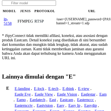
MODEL
JENIS
PROTOKOL
URL
ip-
/user=[USERNAME]_password=[PA
FFMPEG
RTSP
hannel=1_stream=1.sdp
5158
* iSpyConnect tidak memiliki afiliasi, koneksi, atau asosiasi dengan
produk Eastcam. Detail koneksi yang disediakan di sini bersumber
dari komunitas dan mungkin tidak lengkap, tidak akurat, atau sudah
ketinggalan zaman. Kami tidak memberikan jaminan atau garansi
bahwa Anda akan dapat terhubung ke kamera Anda menggunakan
URL ini.
Lainnya dimulai dengan "E"
E
E-landing
,
E-lock
,
E-tech
,
E-think
,
E-view
,
Eagle Eye
,
Eagle View
,
Eagle Vision
,
Eaglestar
,
Eam
,
Eamo
,
Eardatech
,
East
,
Eastcam
,
Easternccc
,
Easterncctv
,
Eastvision
,
Easy
,
Easy Ip
,
Easy4ip
,