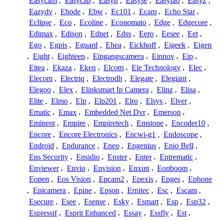
Easycam
,
Easycap
,
Easyn
,
Easyse
,
Easytao
,
Easyz
,
Eazydv
,
Ebode
,
Ebw
,
Ec101
,
Ecam
,
Echo Star
,
Eclipse
,
Eco
,
Ecoline
,
Economato
,
Edge
,
Edgecore
,
Edimax
,
Edison
,
Ednet
,
Edss
,
Eero
,
Eesee
,
Eet
,
Ego
,
Egpis
,
Eguard
,
Ehea
,
Eickhoff
,
Eigeek
,
Eigen
,
Eight
,
Eighteen
,
Eingangscamera
,
Einnov
,
Eip
,
Eitea
,
Ekaza
,
Eken
,
Elcom
,
Ele Technology
,
Elec
,
Elecom
,
Electriq
,
Electrodh
,
Elegate
,
Elegiant
,
Elegoo
,
Elex
,
Elinksmart Ip Camera
,
Elinz
,
Elisa
,
Elite
,
Elmo
,
Elp
,
Elp201
,
Elro
,
Elsys
,
Elver
,
Ematic
,
Emax
,
Embedded Net Dvr
,
Emerson
,
Eminent
,
Empire
,
Empiretech
,
Emstone
,
Encoder10
,
Encore
,
Encore Electronics
,
Encwi-g1
,
Endoscope
,
Endroid
,
Endurance
,
Eneo
,
Engenius
,
Enio Bell
,
Ens Security
,
Ensidio
,
Enster
,
Enter
,
Entrematic
,
Enviewer
,
Envio
,
Envision
,
Enxun
,
Eonboom
,
Eopen
,
Eos Vision
,
Epcam2
,
Epexis
,
Epges
,
Ephone
,
Epicamera
,
Epine
,
Epson
,
Ernitec
,
Esc
,
Escam
,
Esecure
,
Esee
,
Esense
,
Esky
,
Esmart
,
Esp
,
Esp32
,
Espressif
,
Esprit Enhanced
,
Essay
,
Essfly
,
Est
,