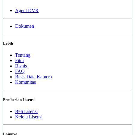
Agent DVR
Dokumen
Lebih
Tentang
Fitur
Bisnis
FAQ
Basis Data Kamera
Komunitas
Pemberian Lisensi
Beli Lisensi
Kelola Lisensi
Lainnya