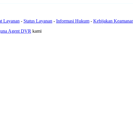
at Layanan
-
Status Layanan
-
Informasi Hukum
-
Kebijakan Keamana
guna Agent DVR
kami