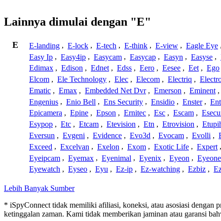
Lainnya dimulai dengan "E"
E
E-landing
,
E-lock
,
E-tech
,
E-think
,
E-view
,
Eagle Eye
Easy Ip
,
Easy4ip
,
Easycam
,
Easycap
,
Easyn
,
Easyse
,
Edimax
,
Edison
,
Ednet
,
Edss
,
Eero
,
Eesee
,
Eet
,
Ego
Elcom
,
Ele Technology
,
Elec
,
Elecom
,
Electriq
,
Electr
Ematic
,
Emax
,
Embedded Net Dvr
,
Emerson
,
Eminent
Engenius
,
Enio Bell
,
Ens Security
,
Ensidio
,
Enster
,
Ent
Epicamera
,
Epine
,
Epson
,
Ernitec
,
Esc
,
Escam
,
Esecu
Esypop
,
Etc
,
Etcam
,
Etevision
,
Etn
,
Etrovision
,
Etupi
Eversun
,
Evgeni
,
Evidence
,
Evo3d
,
Evocam
,
Evolli
,
Exceed
,
Excelvan
,
Exelon
,
Exom
,
Exotic Life
,
Expert
Eyeipcam
,
Eyemax
,
Eyenimal
,
Eyenix
,
Eyeon
,
Eyeone
Eyewatch
,
Eyseo
,
Eyu
,
Ez-ip
,
Ez-watching
,
Ezbiz
,
E
Lebih Banyak Sumber
* iSpyConnect tidak memiliki afiliasi, koneksi, atau asosiasi dengan
ketinggalan zaman. Kami tidak memberikan jaminan atau garansi b