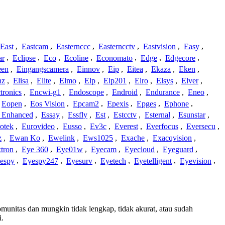
East
,
Eastcam
,
Easternccc
,
Easterncctv
,
Eastvision
,
Easy
,
ar
,
Eclipse
,
Eco
,
Ecoline
,
Economato
,
Edge
,
Edgecore
,
een
,
Eingangscamera
,
Einnov
,
Eip
,
Eitea
,
Ekaza
,
Eken
,
nz
,
Elisa
,
Elite
,
Elmo
,
Elp
,
Elp201
,
Elro
,
Elsys
,
Elver
,
tronics
,
Encwi-g1
,
Endoscope
,
Endroid
,
Endurance
,
Eneo
,
Eopen
,
Eos Vision
,
Epcam2
,
Epexis
,
Epges
,
Ephone
,
t Enhanced
,
Essay
,
Essfly
,
Est
,
Estcctv
,
Esternal
,
Esunstar
,
otek
,
Eurovideo
,
Eusso
,
Ev3c
,
Everest
,
Everfocus
,
Eversecu
,
z
,
Ewan Ko
,
Ewelink
,
Ews1025
,
Exache
,
Exacqvision
,
tron
,
Eye 360
,
Eye01w
,
Eyecam
,
Eyecloud
,
Eyeguard
,
espy
,
Eyespy247
,
Eyesurv
,
Eyetech
,
Eyetelligent
,
Eyevision
,
komunitas dan mungkin tidak lengkap, tidak akurat, atau sudah
i.