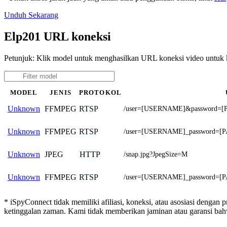
Unduh Sekarang
Elp201 URL koneksi
Petunjuk: Klik model untuk menghasilkan URL koneksi video untuk
MODEL
JENIS
PROTOKOL
FFMPEG
RTSP
Unknown
/user=[USERNAME]&password=[
FFMPEG
RTSP
Unknown
/user=[USERNAME]_password=[P
JPEG
HTTP
Unknown
/snap.jpg?JpegSize=M
FFMPEG
RTSP
Unknown
/user=[USERNAME]_password=[P
* iSpyConnect tidak memiliki afiliasi, koneksi, atau asosiasi dengan
ketinggalan zaman. Kami tidak memberikan jaminan atau garansi b