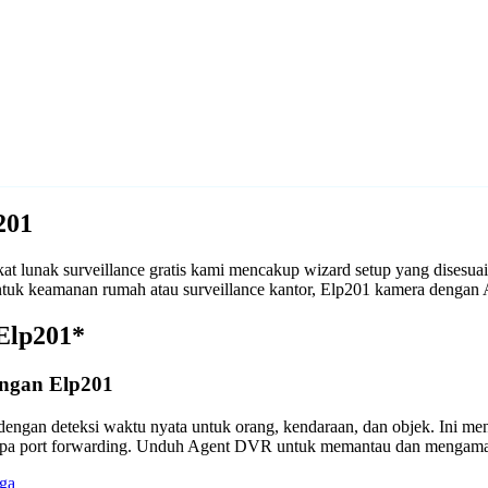
201
 lunak surveillance gratis kami mencakup wizard setup yang disesu
 untuk keamanan rumah atau surveillance kantor, Elp201 kamera deng
Elp201*
engan Elp201
engan deteksi waktu nyata untuk orang, kendaraan, dan objek. Ini m
anpa port forwarding. Unduh Agent DVR untuk memantau dan mengama
ga