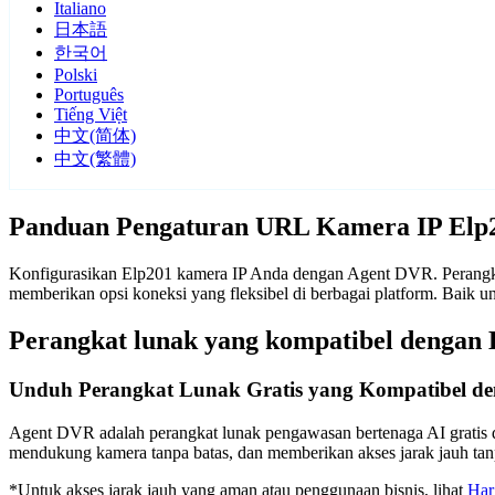
Italiano
日本語
한국어
Polski
Português
Tiếng Việt
中文(简体)
中文(繁體)
Panduan Pengaturan URL Kamera IP Elp
Konfigurasikan Elp201 kamera IP Anda dengan Agent DVR. Perangkat
memberikan opsi koneksi yang fleksibel di berbagai platform. Baik
Perangkat lunak yang kompatibel dengan 
Unduh Perangkat Lunak Gratis yang Kompatibel d
Agent DVR adalah perangkat lunak pengawasan bertenaga AI gratis d
mendukung kamera tanpa batas, dan memberikan akses jarak jauh t
*Untuk akses jarak jauh yang aman atau penggunaan bisnis, lihat
Har