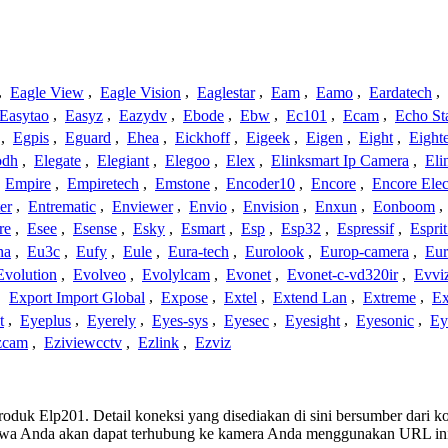
,
Eagle View
,
Eagle Vision
,
Eaglestar
,
Eam
,
Eamo
,
Eardatech
,
Easytao
,
Easyz
,
Eazydv
,
Ebode
,
Ebw
,
Ec101
,
Ecam
,
Echo St
,
Egpis
,
Eguard
,
Ehea
,
Eickhoff
,
Eigeek
,
Eigen
,
Eight
,
Eight
odh
,
Elegate
,
Elegiant
,
Elegoo
,
Elex
,
Elinksmart Ip Camera
,
Eli
,
Empire
,
Empiretech
,
Emstone
,
Encoder10
,
Encore
,
Encore Elec
er
,
Entrematic
,
Enviewer
,
Envio
,
Envision
,
Enxun
,
Eonboom
,
re
,
Esee
,
Esense
,
Esky
,
Esmart
,
Esp
,
Esp32
,
Espressif
,
Espri
ha
,
Eu3c
,
Eufy
,
Eule
,
Eura-tech
,
Eurolook
,
Europ-camera
,
Eur
Evolution
,
Evolveo
,
Evolylcam
,
Evonet
,
Evonet-c-vd320ir
,
Evvi
,
Export Import Global
,
Expose
,
Extel
,
Extend Lan
,
Extreme
,
Ex
t
,
Eyeplus
,
Eyerely
,
Eyes-sys
,
Eyesec
,
Eyesight
,
Eyesonic
,
Ey
zcam
,
Eziviewcctv
,
Ezlink
,
Ezviz
 produk Elp201. Detail koneksi yang disediakan di sini bersumber dari 
ahwa Anda akan dapat terhubung ke kamera Anda menggunakan URL in