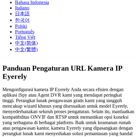
Bahasa Indonesia
Italiano
日本語
한국어
Polski
Português
Tiếng Việt
中文(简体)
中文(繁體)
Panduan Pengaturan URL Kamera IP
Eyerely
Mengonfigurasi kamera IP Eyerely Anda secara efisien dengan
aplikasi iSpy atau Agent DVR kami yang mendapat peringkat
tinggi. Perangkat lunak pengawasan gratis kami yang tangguh
mencakup wizard khusus yang disesuaikan untuk model Eyerely,
menyederhanakan seluruh proses pengaturan. Selain itu, manfaatkan
kompatibilitas ONVIF dan RTSP untuk memastikan opsi koneksi
yang serbaguna di berbagai platform. Baik untuk keamanan rumah
atau pengawasan kantor, kamera Eyerely yang dipasangkan dengan
perangkat lunak kami menyediakan solusi pemantauan yang handal