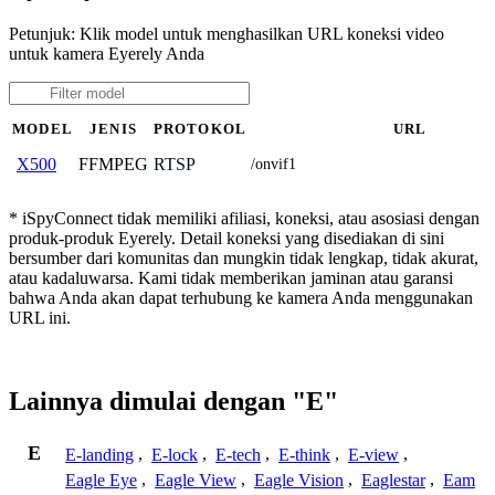
Petunjuk: Klik model untuk menghasilkan URL koneksi video
untuk kamera Eyerely Anda
MODEL
JENIS
PROTOKOL
URL
FFMPEG
RTSP
X500
/onvif1
* iSpyConnect tidak memiliki afiliasi, koneksi, atau asosiasi dengan
produk-produk Eyerely. Detail koneksi yang disediakan di sini
bersumber dari komunitas dan mungkin tidak lengkap, tidak akurat,
atau kadaluwarsa. Kami tidak memberikan jaminan atau garansi
bahwa Anda akan dapat terhubung ke kamera Anda menggunakan
URL ini.
Lainnya dimulai dengan "E"
E
E-landing
,
E-lock
,
E-tech
,
E-think
,
E-view
,
Eagle Eye
,
Eagle View
,
Eagle Vision
,
Eaglestar
,
Eam