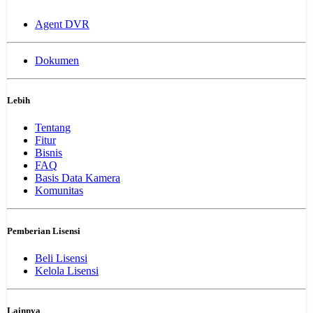
Agent DVR
Dokumen
Lebih
Tentang
Fitur
Bisnis
FAQ
Basis Data Kamera
Komunitas
Pemberian Lisensi
Beli Lisensi
Kelola Lisensi
Lainnya