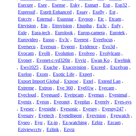
Esecure
,
Esee
,
Esense
,
Esky
,
Esmart
,
Esp
,
Esp32
,
Espressif
,
Esprit Enhanced
,
Essay
,
Essfly
,
Est
,
Estcctv
,
Esternal
,
Esunstar
,
Esypop
,
Etc
,
Etcam
,
Etevision
,
Etn
,
Etrovision
,
Etupiha
,
Eu3c
,
Eufy
,
Eule
,
Eura-tech
,
Eurolook
,
Europ-camera
,
Eurotek
,
Eurovideo
,
Eusso
,
Ev3c
,
Everest
,
Everfocus
,
Eversecu
,
Eversun
,
Evgeni
,
Evidence
,
Evo3d
,
Evocam
,
Evolli
,
Evolution
,
Evolveo
,
Evolylcam
,
Evonet
,
Evonet-c-vd320ir
,
Evviz
,
Ewan Ko
,
Ewelink
,
Ews1025
,
Exache
,
Exacqvision
,
Exceed
,
Excelvan
,
Exelon
,
Exom
,
Exotic Life
,
Expert
,
Export Import Global
,
Expose
,
Extel
,
Extend Lan
,
Extreme
,
Extron
,
Eye 360
,
Eye01w
,
Eyecam
,
Eyecloud
,
Eyeguard
,
Eyeipcam
,
Eyemax
,
Eyenimal
,
Eyenix
,
Eyeon
,
Eyeonet
,
Eyeplus
,
Eyerely
,
Eyes-sys
,
Eyesec
,
Eyesight
,
Eyesonic
,
Eyespy
,
Eyespy247
,
Eyesurv
,
Eyetech
,
Eyetelligent
,
Eyevision
,
Eyewatch
,
Eyseo
,
Eyu
,
Ez-ip
,
Ez-watching
,
Ezbiz
,
Ezcam
,
Eziviewcctv
,
Ezlink
,
Ezviz