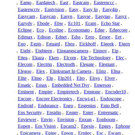
,
Eamo
,
Eardatech
,
East
,
Eastcam
,
Easternccc
,
Easterncctv
,
Eastvision
,
Easy
,
Easy Ip
,
Easy4ip
,
Easycam
,
Easycap
,
Easyn
,
Easyse
,
Easytao
,
Easyz
,
Eazydv
,
Ebode
,
Ebw
,
Ec101
,
Ecam
,
Echo Star
,
Eclipse
,
Eco
,
Ecoline
,
Economato
,
Edge
,
Edgecore
,
Edimax
,
Edison
,
Ednet
,
Edss
,
Eero
,
Eesee
,
Eet
,
Ego
,
Egpis
,
Eguard
,
Ehea
,
Eickhoff
,
Eigeek
,
Eigen
,
Eight
,
Eighteen
,
Eingangscamera
,
Einnov
,
Eip
,
Eitea
,
Ekaza
,
Eken
,
Elcom
,
Ele Technology
,
Elec
,
Elecom
,
Electriq
,
Electrodh
,
Elegate
,
Elegiant
,
Elegoo
,
Elex
,
Elinksmart Ip Camera
,
Elinz
,
Elisa
,
Elite
,
Elmo
,
Elp
,
Elp201
,
Elro
,
Elsys
,
Elver
,
Ematic
,
Emax
,
Embedded Net Dvr
,
Emerson
,
Eminent
,
Empire
,
Empiretech
,
Emstone
,
Encoder10
,
Encore
,
Encore Electronics
,
Encwi-g1
,
Endoscope
,
Endroid
,
Endurance
,
Eneo
,
Engenius
,
Enio Bell
,
Ens Security
,
Ensidio
,
Enster
,
Enter
,
Entrematic
,
Enviewer
,
Envio
,
Envision
,
Enxun
,
Eonboom
,
Eopen
,
Eos Vision
,
Epcam2
,
Epexis
,
Epges
,
Ephone
,
Epicamera
,
Epine
,
Epson
,
Ernitec
,
Esc
,
Escam
,