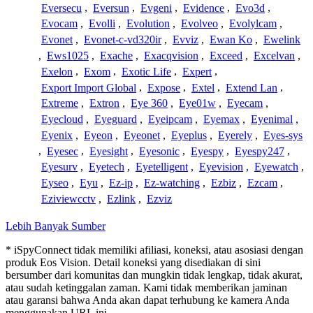
Eversecu
,
Eversun
,
Evgeni
,
Evidence
,
Evo3d
,
Evocam
,
Evolli
,
Evolution
,
Evolveo
,
Evolylcam
,
Evonet
,
Evonet-c-vd320ir
,
Evviz
,
Ewan Ko
,
Ewelink
,
Ews1025
,
Exache
,
Exacqvision
,
Exceed
,
Excelvan
,
Exelon
,
Exom
,
Exotic Life
,
Expert
,
Export Import Global
,
Expose
,
Extel
,
Extend Lan
,
Extreme
,
Extron
,
Eye 360
,
Eye01w
,
Eyecam
,
Eyecloud
,
Eyeguard
,
Eyeipcam
,
Eyemax
,
Eyenimal
,
Eyenix
,
Eyeon
,
Eyeonet
,
Eyeplus
,
Eyerely
,
Eyes-sys
,
Eyesec
,
Eyesight
,
Eyesonic
,
Eyespy
,
Eyespy247
,
Eyesurv
,
Eyetech
,
Eyetelligent
,
Eyevision
,
Eyewatch
,
Eyseo
,
Eyu
,
Ez-ip
,
Ez-watching
,
Ezbiz
,
Ezcam
,
Eziviewcctv
,
Ezlink
,
Ezviz
Lebih Banyak Sumber
* iSpyConnect tidak memiliki afiliasi, koneksi, atau asosiasi dengan
produk Eos Vision. Detail koneksi yang disediakan di sini
bersumber dari komunitas dan mungkin tidak lengkap, tidak akurat,
atau sudah ketinggalan zaman. Kami tidak memberikan jaminan
atau garansi bahwa Anda akan dapat terhubung ke kamera Anda
menggunakan URL ini.