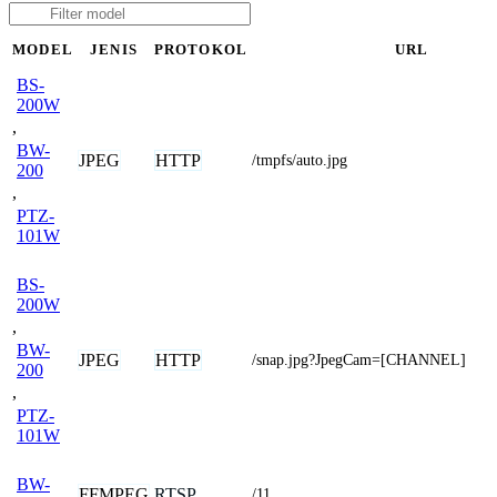
MODEL
JENIS
PROTOKOL
URL
BS-
200W
,
BW-
JPEG
HTTP
/tmpfs/auto.jpg
200
,
PTZ-
101W
BS-
200W
,
BW-
JPEG
HTTP
/snap.jpg?JpegCam=[CHANNEL]
200
,
PTZ-
101W
BW-
FFMPEG
RTSP
/11