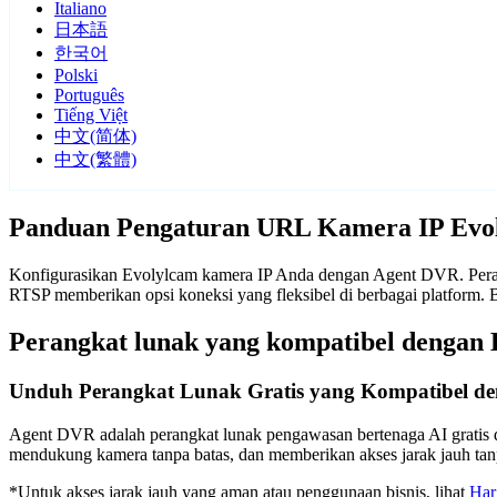
Italiano
日本語
한국어
Polski
Português
Tiếng Việt
中文(简体)
中文(繁體)
Panduan Pengaturan URL Kamera IP Evo
Konfigurasikan Evolylcam kamera IP Anda dengan Agent DVR. Perang
RTSP memberikan opsi koneksi yang fleksibel di berbagai platform
Perangkat lunak yang kompatibel dengan
Unduh Perangkat Lunak Gratis yang Kompatibel d
Agent DVR adalah perangkat lunak pengawasan bertenaga AI gratis d
mendukung kamera tanpa batas, dan memberikan akses jarak jauh t
*Untuk akses jarak jauh yang aman atau penggunaan bisnis, lihat
Har