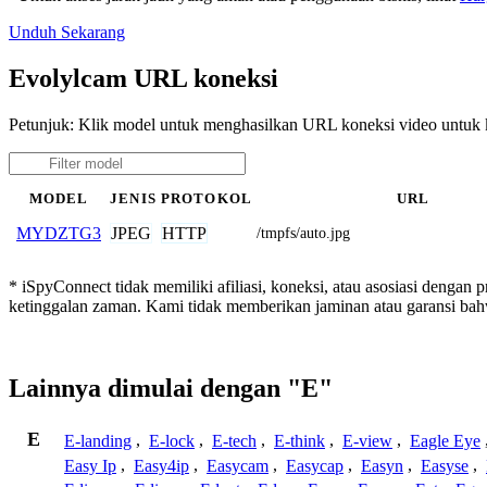
Unduh Sekarang
Evolylcam URL koneksi
Petunjuk: Klik model untuk menghasilkan URL koneksi video untu
MODEL
JENIS
PROTOKOL
URL
JPEG
HTTP
MYDZTG3
/tmpfs/auto.jpg
* iSpyConnect tidak memiliki afiliasi, koneksi, atau asosiasi dengan
ketinggalan zaman. Kami tidak memberikan jaminan atau garansi b
Lainnya dimulai dengan "E"
E
E-landing
,
E-lock
,
E-tech
,
E-think
,
E-view
,
Eagle Eye
Easy Ip
,
Easy4ip
,
Easycam
,
Easycap
,
Easyn
,
Easyse
,