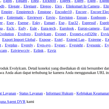
,
Egpis
,
Eguard
,
Ehea
,
Eickhoff
,
Eigeek
,
Eigen
,
Eight
,
Eight
odh
,
Elegate
,
Elegiant
,
Elegoo
,
Elex
,
Elinksmart Ip Camera
,
Eli
,
Empire
,
Empiretech
,
Emstone
,
Encoder10
,
Encore
,
Encore Elec
er
,
Entrematic
,
Enviewer
,
Envio
,
Envision
,
Enxun
,
Eonboom
,
re
,
Esee
,
Esense
,
Esky
,
Esmart
,
Esp
,
Esp32
,
Espressif
,
Espri
ha
,
Eu3c
,
Eufy
,
Eule
,
Eura-tech
,
Eurolook
,
Europ-camera
,
Eur
Evolution
,
Evolveo
,
Evolylcam
,
Evonet
,
Evonet-c-vd320ir
,
Evvi
,
Export Import Global
,
Expose
,
Extel
,
Extend Lan
,
Extreme
,
Ex
t
,
Eyeplus
,
Eyerely
,
Eyes-sys
,
Eyesec
,
Eyesight
,
Eyesonic
,
Ey
zcam
,
Eziviewcctv
,
Ezlink
,
Ezviz
 produk Evolylcam. Detail koneksi yang disediakan di sini bersumber da
ahwa Anda akan dapat terhubung ke kamera Anda menggunakan URL in
at Layanan
-
Status Layanan
-
Informasi Hukum
-
Kebijakan Keamana
guna Agent DVR
kami