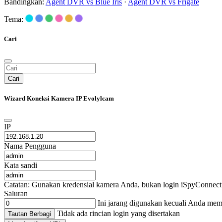
Bandingkan:
Agent DVR vs Blue Iris
·
Agent DVR vs Frigate
Tema:
Cari
Cari
Wizard Koneksi Kamera IP Evolylcam
IP
Nama Pengguna
Kata sandi
Catatan: Gunakan kredensial kamera Anda, bukan login iSpyConnect 
Saluran
Ini jarang digunakan kecuali Anda me
Tidak ada rincian login yang disertakan
Tautan Berbagi