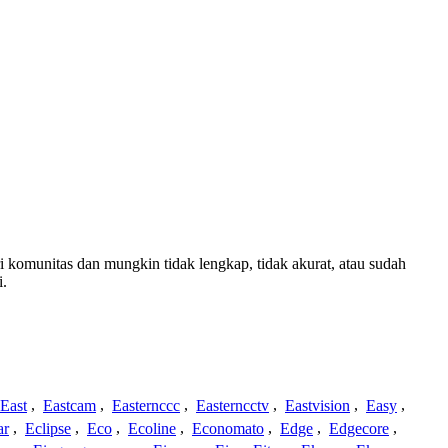
ri komunitas dan mungkin tidak lengkap, tidak akurat, atau sudah
i.
East
,
Eastcam
,
Easternccc
,
Easterncctv
,
Eastvision
,
Easy
,
ar
,
Eclipse
,
Eco
,
Ecoline
,
Economato
,
Edge
,
Edgecore
,