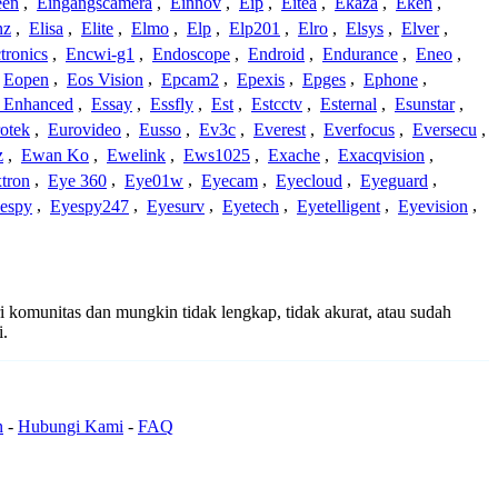
een
,
Eingangscamera
,
Einnov
,
Eip
,
Eitea
,
Ekaza
,
Eken
,
nz
,
Elisa
,
Elite
,
Elmo
,
Elp
,
Elp201
,
Elro
,
Elsys
,
Elver
,
tronics
,
Encwi-g1
,
Endoscope
,
Endroid
,
Endurance
,
Eneo
,
Eopen
,
Eos Vision
,
Epcam2
,
Epexis
,
Epges
,
Ephone
,
t Enhanced
,
Essay
,
Essfly
,
Est
,
Estcctv
,
Esternal
,
Esunstar
,
otek
,
Eurovideo
,
Eusso
,
Ev3c
,
Everest
,
Everfocus
,
Eversecu
,
z
,
Ewan Ko
,
Ewelink
,
Ews1025
,
Exache
,
Exacqvision
,
tron
,
Eye 360
,
Eye01w
,
Eyecam
,
Eyecloud
,
Eyeguard
,
espy
,
Eyespy247
,
Eyesurv
,
Eyetech
,
Eyetelligent
,
Eyevision
,
ri komunitas dan mungkin tidak lengkap, tidak akurat, atau sudah
i.
n
-
Hubungi Kami
-
FAQ