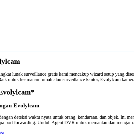
lylcam
kat lunak surveillance gratis kami mencakup wizard setup yang dis
. Baik untuk keamanan rumah atau surveillance kantor, Evolylcam ka
 Evolylcam*
engan Evolylcam
engan deteksi waktu nyata untuk orang, kendaraan, dan objek. Ini m
anpa port forwarding. Unduh Agent DVR untuk memantau dan mengama
ga