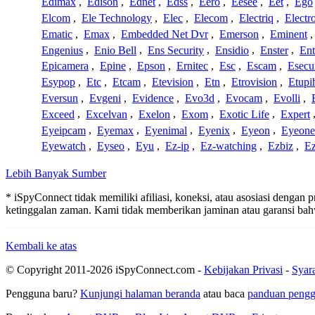
Edimax
,
Edison
,
Ednet
,
Edss
,
Eero
,
Eesee
,
Eet
,
Ego
Elcom
,
Ele Technology
,
Elec
,
Elecom
,
Electriq
,
Electr
Ematic
,
Emax
,
Embedded Net Dvr
,
Emerson
,
Eminent
Engenius
,
Enio Bell
,
Ens Security
,
Ensidio
,
Enster
,
Ent
Epicamera
,
Epine
,
Epson
,
Ernitec
,
Esc
,
Escam
,
Esecu
Esypop
,
Etc
,
Etcam
,
Etevision
,
Etn
,
Etrovision
,
Etupi
Eversun
,
Evgeni
,
Evidence
,
Evo3d
,
Evocam
,
Evolli
,
Exceed
,
Excelvan
,
Exelon
,
Exom
,
Exotic Life
,
Expert
Eyeipcam
,
Eyemax
,
Eyenimal
,
Eyenix
,
Eyeon
,
Eyeone
Eyewatch
,
Eyseo
,
Eyu
,
Ez-ip
,
Ez-watching
,
Ezbiz
,
E
Lebih Banyak Sumber
* iSpyConnect tidak memiliki afiliasi, koneksi, atau asosiasi dengan
ketinggalan zaman. Kami tidak memberikan jaminan atau garansi b
Kembali ke atas
© Copyright 2011-2026 iSpyConnect.com -
Kebijakan Privasi
-
Syar
Pengguna baru?
Kunjungi halaman beranda
atau baca
panduan peng