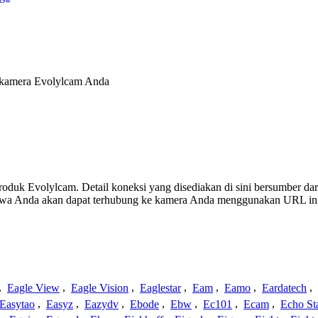
k kamera Evolylcam Anda
 produk Evolylcam. Detail koneksi yang disediakan di sini bersumber da
ahwa Anda akan dapat terhubung ke kamera Anda menggunakan URL in
,
Eagle View
,
Eagle Vision
,
Eaglestar
,
Eam
,
Eamo
,
Eardatech
,
Easytao
,
Easyz
,
Eazydv
,
Ebode
,
Ebw
,
Ec101
,
Ecam
,
Echo St