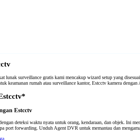
ctv
t lunak surveillance gratis kami mencakup wizard setup yang disesu
 untuk keamanan rumah atau surveillance kantor, Estcctv kamera deng
Estcctv*
ngan Estcctv
engan deteksi waktu nyata untuk orang, kendaraan, dan objek. Ini m
anpa port forwarding. Unduh Agent DVR untuk memantau dan mengama
ga