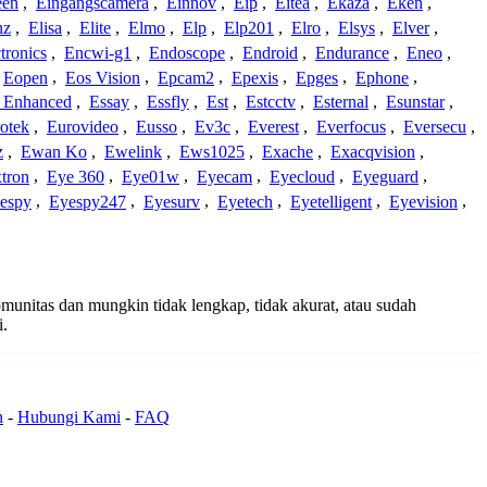
een
,
Eingangscamera
,
Einnov
,
Eip
,
Eitea
,
Ekaza
,
Eken
,
nz
,
Elisa
,
Elite
,
Elmo
,
Elp
,
Elp201
,
Elro
,
Elsys
,
Elver
,
tronics
,
Encwi-g1
,
Endoscope
,
Endroid
,
Endurance
,
Eneo
,
Eopen
,
Eos Vision
,
Epcam2
,
Epexis
,
Epges
,
Ephone
,
t Enhanced
,
Essay
,
Essfly
,
Est
,
Estcctv
,
Esternal
,
Esunstar
,
otek
,
Eurovideo
,
Eusso
,
Ev3c
,
Everest
,
Everfocus
,
Eversecu
,
z
,
Ewan Ko
,
Ewelink
,
Ews1025
,
Exache
,
Exacqvision
,
tron
,
Eye 360
,
Eye01w
,
Eyecam
,
Eyecloud
,
Eyeguard
,
espy
,
Eyespy247
,
Eyesurv
,
Eyetech
,
Eyetelligent
,
Eyevision
,
komunitas dan mungkin tidak lengkap, tidak akurat, atau sudah
i.
n
-
Hubungi Kami
-
FAQ