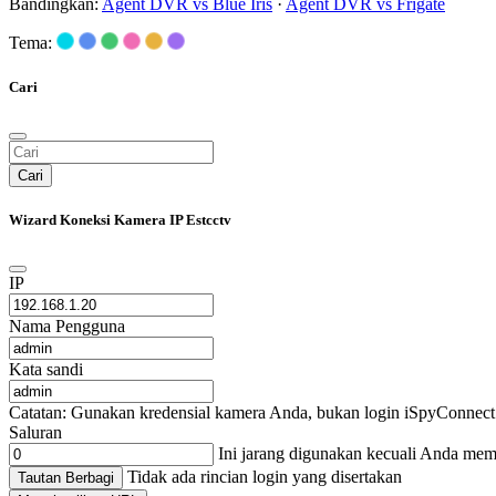
Bandingkan:
Agent DVR vs Blue Iris
·
Agent DVR vs Frigate
Tema:
Cari
Cari
Wizard Koneksi Kamera IP Estcctv
IP
Nama Pengguna
Kata sandi
Catatan: Gunakan kredensial kamera Anda, bukan login iSpyConnect 
Saluran
Ini jarang digunakan kecuali Anda me
Tidak ada rincian login yang disertakan
Tautan Berbagi