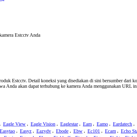
 kamera Estcctv Anda
produk Estcctv. Detail koneksi yang disediakan di sini bersumber dari 
ahwa Anda akan dapat terhubung ke kamera Anda menggunakan URL in
,
Eagle View
,
Eagle Vision
,
Eaglestar
,
Eam
,
Eamo
,
Eardatech
,
Easytao
,
Easyz
,
Eazydv
,
Ebode
,
Ebw
,
Ec101
,
Ecam
,
Echo St