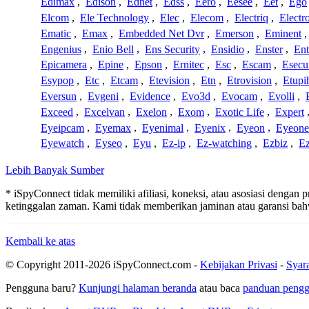
Edimax
,
Edison
,
Ednet
,
Edss
,
Eero
,
Eesee
,
Eet
,
Ego
Elcom
,
Ele Technology
,
Elec
,
Elecom
,
Electriq
,
Electr
Ematic
,
Emax
,
Embedded Net Dvr
,
Emerson
,
Eminent
Engenius
,
Enio Bell
,
Ens Security
,
Ensidio
,
Enster
,
Ent
Epicamera
,
Epine
,
Epson
,
Ernitec
,
Esc
,
Escam
,
Esecu
Esypop
,
Etc
,
Etcam
,
Etevision
,
Etn
,
Etrovision
,
Etupi
Eversun
,
Evgeni
,
Evidence
,
Evo3d
,
Evocam
,
Evolli
,
Exceed
,
Excelvan
,
Exelon
,
Exom
,
Exotic Life
,
Expert
Eyeipcam
,
Eyemax
,
Eyenimal
,
Eyenix
,
Eyeon
,
Eyeone
Eyewatch
,
Eyseo
,
Eyu
,
Ez-ip
,
Ez-watching
,
Ezbiz
,
E
Lebih Banyak Sumber
* iSpyConnect tidak memiliki afiliasi, koneksi, atau asosiasi dengan 
ketinggalan zaman. Kami tidak memberikan jaminan atau garansi b
Kembali ke atas
© Copyright 2011-2026 iSpyConnect.com -
Kebijakan Privasi
-
Syar
Pengguna baru?
Kunjungi halaman beranda
atau baca
panduan peng