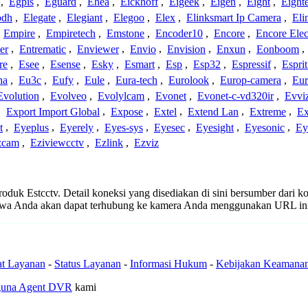
,
Egpis
,
Eguard
,
Ehea
,
Eickhoff
,
Eigeek
,
Eigen
,
Eight
,
Eight
odh
,
Elegate
,
Elegiant
,
Elegoo
,
Elex
,
Elinksmart Ip Camera
,
Eli
,
Empire
,
Empiretech
,
Emstone
,
Encoder10
,
Encore
,
Encore Elec
er
,
Entrematic
,
Enviewer
,
Envio
,
Envision
,
Enxun
,
Eonboom
,
re
,
Esee
,
Esense
,
Esky
,
Esmart
,
Esp
,
Esp32
,
Espressif
,
Espri
ha
,
Eu3c
,
Eufy
,
Eule
,
Eura-tech
,
Eurolook
,
Europ-camera
,
Eur
Evolution
,
Evolveo
,
Evolylcam
,
Evonet
,
Evonet-c-vd320ir
,
Evvi
,
Export Import Global
,
Expose
,
Extel
,
Extend Lan
,
Extreme
,
Ex
t
,
Eyeplus
,
Eyerely
,
Eyes-sys
,
Eyesec
,
Eyesight
,
Eyesonic
,
Ey
zcam
,
Eziviewcctv
,
Ezlink
,
Ezviz
produk Estcctv. Detail koneksi yang disediakan di sini bersumber dari 
ahwa Anda akan dapat terhubung ke kamera Anda menggunakan URL in
at Layanan
-
Status Layanan
-
Informasi Hukum
-
Kebijakan Keamana
guna Agent DVR
kami