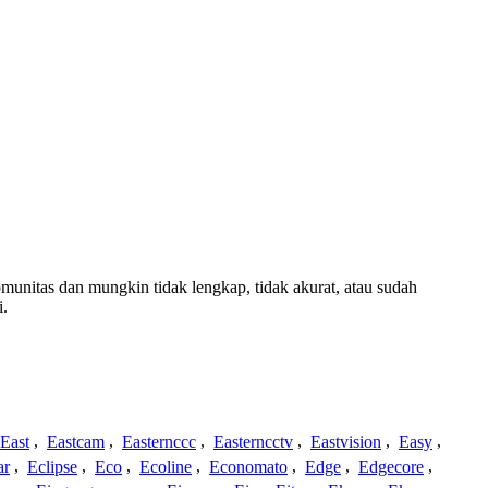
komunitas dan mungkin tidak lengkap, tidak akurat, atau sudah
i.
East
,
Eastcam
,
Easternccc
,
Easterncctv
,
Eastvision
,
Easy
,
ar
,
Eclipse
,
Eco
,
Ecoline
,
Economato
,
Edge
,
Edgecore
,