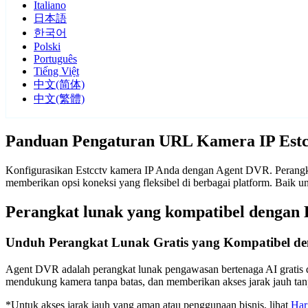
Italiano
日本語
한국어
Polski
Português
Tiếng Việt
中文(简体)
中文(繁體)
Panduan Pengaturan URL Kamera IP Estc
Konfigurasikan Estcctv kamera IP Anda dengan Agent DVR. Perangka
memberikan opsi koneksi yang fleksibel di berbagai platform. Baik
Perangkat lunak yang kompatibel dengan 
Unduh Perangkat Lunak Gratis yang Kompatibel de
Agent DVR adalah perangkat lunak pengawasan bertenaga AI gratis d
mendukung kamera tanpa batas, dan memberikan akses jarak jauh t
*Untuk akses jarak jauh yang aman atau penggunaan bisnis, lihat
Har