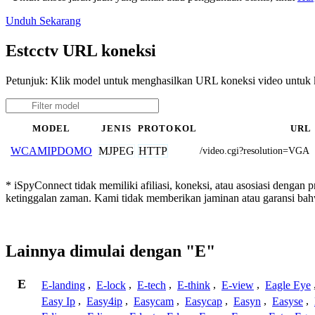
Unduh Sekarang
Estcctv URL koneksi
Petunjuk: Klik model untuk menghasilkan URL koneksi video untuk
MODEL
JENIS
PROTOKOL
URL
MJPEG
HTTP
WCAMIPDOMO
/video.cgi?resolution=VGA
* iSpyConnect tidak memiliki afiliasi, koneksi, atau asosiasi dengan 
ketinggalan zaman. Kami tidak memberikan jaminan atau garansi b
Lainnya dimulai dengan "E"
E
E-landing
,
E-lock
,
E-tech
,
E-think
,
E-view
,
Eagle Eye
Easy Ip
,
Easy4ip
,
Easycam
,
Easycap
,
Easyn
,
Easyse
,