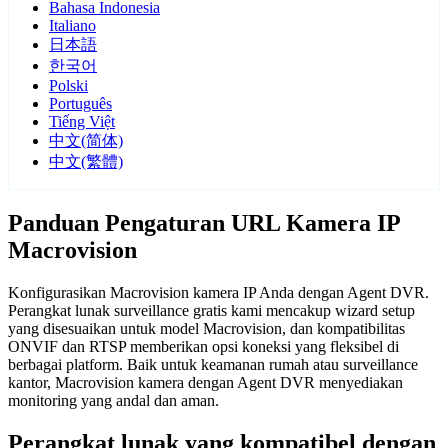
Bahasa Indonesia
Italiano
日本語
한국어
Polski
Português
Tiếng Việt
中文(简体)
中文(繁體)
Panduan Pengaturan URL Kamera IP
Macrovision
Konfigurasikan Macrovision kamera IP Anda dengan Agent DVR.
Perangkat lunak surveillance gratis kami mencakup wizard setup
yang disesuaikan untuk model Macrovision, dan kompatibilitas
ONVIF dan RTSP memberikan opsi koneksi yang fleksibel di
berbagai platform. Baik untuk keamanan rumah atau surveillance
kantor, Macrovision kamera dengan Agent DVR menyediakan
monitoring yang andal dan aman.
Perangkat lunak yang kompatibel dengan