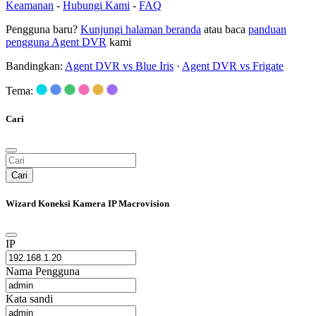
Keamanan
-
Hubungi Kami
-
FAQ
Pengguna baru?
Kunjungi halaman beranda
atau baca
panduan
pengguna Agent DVR
kami
Bandingkan:
Agent DVR vs Blue Iris
·
Agent DVR vs Frigate
Tema:
Cari
Cari
Wizard Koneksi Kamera IP Macrovision
IP
Nama Pengguna
Kata sandi