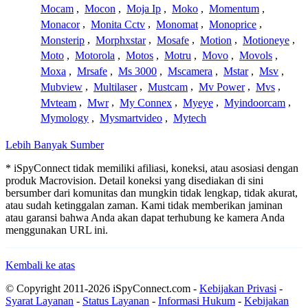
Mocam
,
Mocon
,
Moja Ip
,
Moko
,
Momentum
,
Monacor
,
Monita Cctv
,
Monomat
,
Monoprice
,
Monsterip
,
Morphxstar
,
Mosafe
,
Motion
,
Motioneye
,
Moto
,
Motorola
,
Motos
,
Motru
,
Movo
,
Movols
,
Moxa
,
Mrsafe
,
Ms 3000
,
Mscamera
,
Mstar
,
Msv
,
Mubview
,
Multilaser
,
Mustcam
,
Mv Power
,
Mvs
,
Mvteam
,
Mwr
,
My Connex
,
Myeye
,
Myindoorcam
,
Mymology
,
Mysmartvideo
,
Mytech
Lebih Banyak Sumber
* iSpyConnect tidak memiliki afiliasi, koneksi, atau asosiasi dengan
produk Macrovision. Detail koneksi yang disediakan di sini
bersumber dari komunitas dan mungkin tidak lengkap, tidak akurat,
atau sudah ketinggalan zaman. Kami tidak memberikan jaminan
atau garansi bahwa Anda akan dapat terhubung ke kamera Anda
menggunakan URL ini.
Kembali ke atas
© Copyright 2011-2026 iSpyConnect.com -
Kebijakan Privasi
-
Syarat Layanan
-
Status Layanan
-
Informasi Hukum
-
Kebijakan