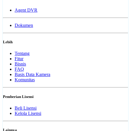
Agent DVR
Dokumen
Lebih
Tentang
Fitur
Bisnis
FAQ
Basis Data Kamera
Komunitas
Pemberian Lisensi
Beli Lisensi
Kelola Lisensi
Lainnya