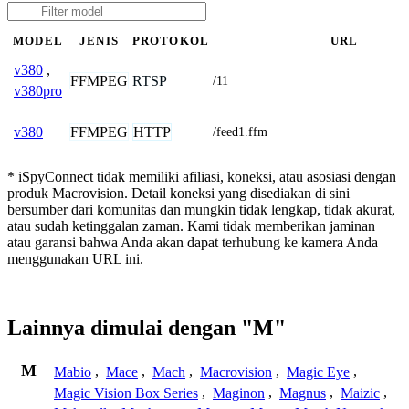
MODEL
JENIS
PROTOKOL
URL
v380
,
FFMPEG
RTSP
/11
v380pro
FFMPEG
HTTP
v380
/feed1.ffm
* iSpyConnect tidak memiliki afiliasi, koneksi, atau asosiasi dengan
produk Macrovision. Detail koneksi yang disediakan di sini
bersumber dari komunitas dan mungkin tidak lengkap, tidak akurat,
atau sudah ketinggalan zaman. Kami tidak memberikan jaminan
atau garansi bahwa Anda akan dapat terhubung ke kamera Anda
menggunakan URL ini.
Lainnya dimulai dengan "M"
M
Mabio
,
Mace
,
Mach
,
Macrovision
,
Magic Eye
,
Magic Vision Box Series
,
Maginon
,
Magnus
,
Maizic
,