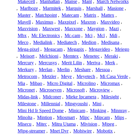
Makecell
,
Manhattan
,
Manse
,
Mant
,
March Networks
,
Marlboze
,
Marmitek
,
Marquis
,
Marshall
,
Masione
,
Master
,
Matchpoint
,
Matecam
,
Matrix
,
Mattex
,
Mavell
,
Maximus
,
Maxpixel
,
Maxron
,
Maxvideo
,
Maxvision
,
Maxwest
,
Maxxone
,
Maygion
,
Mazi
,
Mbx
,
Mc Electronics
,
Mc-cam
,
Mci
,
Mcl
,
Mdi
,
Meco
,
Medialink
,
Mediatech
,
Medion
,
Medisana
,
Mega-pixel
,
Megacam
,
Megapix
,
Megavideo
,
Meiego
,
Meisort
,
Melchioni
,
Memtex
,
Menetec
,
Meraki
,
Mercury
,
Mercusys
,
Merit Lilin
,
Meriva
,
Merk
,
Merkury
,
Merlan
,
Merlin
,
Meshare
,
Messoa
,
Metrocom
,
Metzler
,
Meye
,
Meyetech
,
Mi Casa Verde
,
Mia
,
Mibao
,
Micro Digital
,
Microlino
,
Micromax
,
Micronet
,
Microseven
,
Microsoft
,
Microview
,
Midas-link
,
Midconer
,
Mieke Ipcamera
,
Milesight
,
Milestone
,
Millennial
,
Mingyoushi
,
Mini
,
Mini Hd Ir Speed Dome
,
Minicam
,
Minking
,
Minnray
,
Minolta
,
Mintion
,
Miosmart
,
Mipc
,
Mipcam
,
Mips
,
Misecu
,
Mitec
,
Mitra Utama
,
Mivision
,
Mjpeg
,
Mjpg-streamer
,
Mnet Dvr
,
Mobiwire
,
Mobotix
,