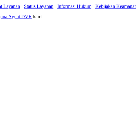
at Layanan
-
Status Layanan
-
Informasi Hukum
-
Kebijakan Keamana
guna Agent DVR
kami