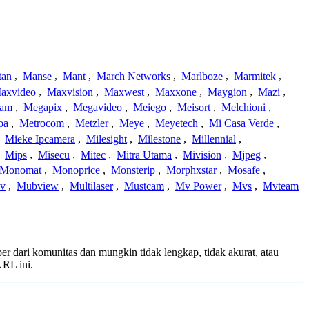
tan
,
Manse
,
Mant
,
March Networks
,
Marlboze
,
Marmitek
,
axvideo
,
Maxvision
,
Maxwest
,
Maxxone
,
Maygion
,
Mazi
,
cam
,
Megapix
,
Megavideo
,
Meiego
,
Meisort
,
Melchioni
,
oa
,
Metrocom
,
Metzler
,
Meye
,
Meyetech
,
Mi Casa Verde
,
,
Mieke Ipcamera
,
Milesight
,
Milestone
,
Millennial
,
,
Mips
,
Misecu
,
Mitec
,
Mitra Utama
,
Mivision
,
Mjpeg
,
Monomat
,
Monoprice
,
Monsterip
,
Morphxstar
,
Mosafe
,
v
,
Mubview
,
Multilaser
,
Mustcam
,
Mv Power
,
Mvs
,
Mvteam
er dari komunitas dan mungkin tidak lengkap, tidak akurat, atau
RL ini.