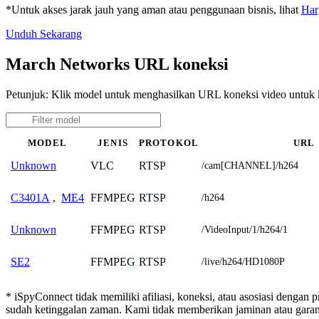
*Untuk akses jarak jauh yang aman atau penggunaan bisnis, lihat
Har
Unduh Sekarang
March Networks URL koneksi
Petunjuk: Klik model untuk menghasilkan URL koneksi video untu
MODEL
JENIS
PROTOKOL
URL
VLC
RTSP
Unknown
/cam[CHANNEL]/h264
FFMPEG
RTSP
C3401A
,
ME4
/h264
FFMPEG
RTSP
Unknown
/VideoInput/1/h264/1
FFMPEG
RTSP
SE2
/live/h264/HD1080P
* iSpyConnect tidak memiliki afiliasi, koneksi, atau asosiasi dengan
sudah ketinggalan zaman. Kami tidak memberikan jaminan atau gar