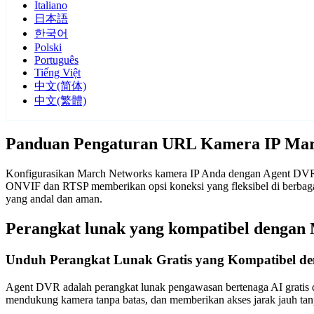
Italiano
日本語
한국어
Polski
Português
Tiếng Việt
中文(简体)
中文(繁體)
Panduan Pengaturan URL Kamera IP Mar
Konfigurasikan March Networks kamera IP Anda dengan Agent DVR. P
ONVIF dan RTSP memberikan opsi koneksi yang fleksibel di berbag
yang andal dan aman.
Perangkat lunak yang kompatibel dengan
Unduh Perangkat Lunak Gratis yang Kompatibel d
Agent DVR adalah perangkat lunak pengawasan bertenaga AI gratis d
mendukung kamera tanpa batas, dan memberikan akses jarak jauh t