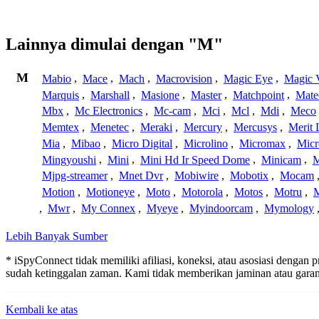
Lainnya dimulai dengan "M"
M
Mabio
,
Mace
,
Mach
,
Macrovision
,
Magic Eye
,
Magic V
Marquis
,
Marshall
,
Masione
,
Master
,
Matchpoint
,
Mat
Mbx
,
Mc Electronics
,
Mc-cam
,
Mci
,
Mcl
,
Mdi
,
Meco
Memtex
,
Menetec
,
Meraki
,
Mercury
,
Mercusys
,
Merit 
Mia
,
Mibao
,
Micro Digital
,
Microlino
,
Micromax
,
Micr
Mingyoushi
,
Mini
,
Mini Hd Ir Speed Dome
,
Minicam
,
M
Mjpg-streamer
,
Mnet Dvr
,
Mobiwire
,
Mobotix
,
Mocam
Motion
,
Motioneye
,
Moto
,
Motorola
,
Motos
,
Motru
,
,
Mwr
,
My Connex
,
Myeye
,
Myindoorcam
,
Mymology
Lebih Banyak Sumber
* iSpyConnect tidak memiliki afiliasi, koneksi, atau asosiasi dengan
sudah ketinggalan zaman. Kami tidak memberikan jaminan atau gar
Kembali ke atas