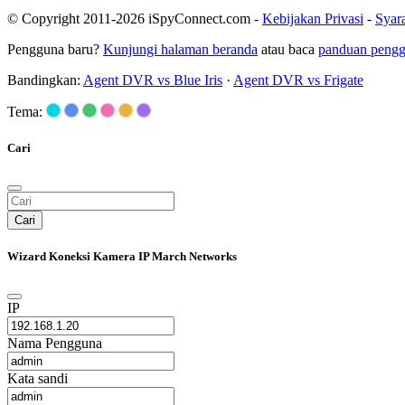
© Copyright 2011-2026 iSpyConnect.com -
Kebijakan Privasi
-
Syar
Pengguna baru?
Kunjungi halaman beranda
atau baca
panduan peng
Bandingkan:
Agent DVR vs Blue Iris
·
Agent DVR vs Frigate
Tema:
Cari
Cari
Wizard Koneksi Kamera IP March Networks
IP
Nama Pengguna
Kata sandi