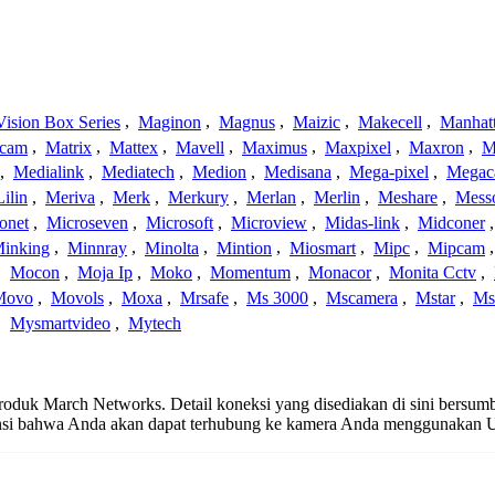
ision Box Series
,
Maginon
,
Magnus
,
Maizic
,
Makecell
,
Manhat
ecam
,
Matrix
,
Mattex
,
Mavell
,
Maximus
,
Maxpixel
,
Maxron
,
M
,
Medialink
,
Mediatech
,
Medion
,
Medisana
,
Mega-pixel
,
Mega
Lilin
,
Meriva
,
Merk
,
Merkury
,
Merlan
,
Merlin
,
Meshare
,
Mess
onet
,
Microseven
,
Microsoft
,
Microview
,
Midas-link
,
Midconer
inking
,
Minnray
,
Minolta
,
Mintion
,
Miosmart
,
Mipc
,
Mipcam
,
Mocon
,
Moja Ip
,
Moko
,
Momentum
,
Monacor
,
Monita Cctv
,
Movo
,
Movols
,
Moxa
,
Mrsafe
,
Ms 3000
,
Mscamera
,
Mstar
,
Ms
,
Mysmartvideo
,
Mytech
 produk March Networks. Detail koneksi yang disediakan di sini bersumb
ansi bahwa Anda akan dapat terhubung ke kamera Anda menggunakan U