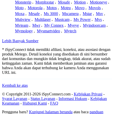
Monsterip
,
Morphxstar
,
Mosafe
,
Motion
,
Motioneye
,
Moto
,
Motorola
,
Motos
,
Motru
,
Movo
,
Movols
,
Moxa
,
Mrsafe
,
Ms 3000
,
Mscamera
,
Mstar
,
Msv
,
Mubview
,
Multilaser
,
Mustcam
,
Mv Power
,
Mvs
,
Mvteam
,
Mwr
,
My Connex
,
Myeye
,
Myindoorcam
,
Mymology
,
Mysmartvideo
,
Mytech
Lebih Banyak Sumber
* iSpyConnect tidak memiliki afiliasi, koneksi, atau asosiasi dengan
produk Meiego. Detail koneksi yang disediakan di sini bersumber
dari komunitas dan mungkin tidak lengkap, tidak akurat, atau sudah
ketinggalan zaman. Kami tidak memberikan jaminan atau garansi
bahwa Anda akan dapat terhubung ke kamera Anda menggunakan
URL ini.
Kembali ke atas
© Copyright 2011-2026 iSpyConnect.com -
Kebijakan Privasi
-
Syarat Layanan
-
Status Layanan
-
Informasi Hukum
-
Kebijakan
Keamanan
-
Hubungi Kami
-
FAQ
Pengguna baru?
Kunjungi halaman beranda
atau baca
panduan