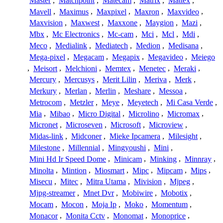
Master
,
Matchpoint
,
Matecam
,
Matrix
,
Mattex
,
Mavell
,
Maximus
,
Maxpixel
,
Maxron
,
Maxvideo
,
Maxvision
,
Maxwest
,
Maxxone
,
Maygion
,
Mazi
,
Mbx
,
Mc Electronics
,
Mc-cam
,
Mci
,
Mcl
,
Mdi
,
Meco
,
Medialink
,
Mediatech
,
Medion
,
Medisana
,
Mega-pixel
,
Megacam
,
Megapix
,
Megavideo
,
Meiego
,
Meisort
,
Melchioni
,
Memtex
,
Menetec
,
Meraki
,
Mercury
,
Mercusys
,
Merit Lilin
,
Meriva
,
Merk
,
Merkury
,
Merlan
,
Merlin
,
Meshare
,
Messoa
,
Metrocom
,
Metzler
,
Meye
,
Meyetech
,
Mi Casa Verde
,
Mia
,
Mibao
,
Micro Digital
,
Microlino
,
Micromax
,
Micronet
,
Microseven
,
Microsoft
,
Microview
,
Midas-link
,
Midconer
,
Mieke Ipcamera
,
Milesight
,
Milestone
,
Millennial
,
Mingyoushi
,
Mini
,
Mini Hd Ir Speed Dome
,
Minicam
,
Minking
,
Minnray
,
Minolta
,
Mintion
,
Miosmart
,
Mipc
,
Mipcam
,
Mips
,
Misecu
,
Mitec
,
Mitra Utama
,
Mivision
,
Mjpeg
,
Mjpg-streamer
,
Mnet Dvr
,
Mobiwire
,
Mobotix
,
Mocam
,
Mocon
,
Moja Ip
,
Moko
,
Momentum
,
Monacor
,
Monita Cctv
,
Monomat
,
Monoprice
,