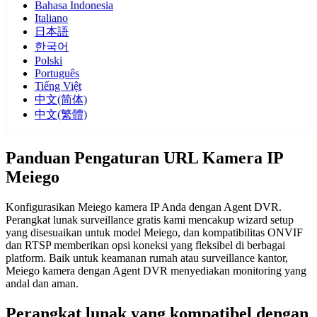
Bahasa Indonesia
Italiano
日本語
한국어
Polski
Português
Tiếng Việt
中文(简体)
中文(繁體)
Panduan Pengaturan URL Kamera IP
Meiego
Konfigurasikan Meiego kamera IP Anda dengan Agent DVR.
Perangkat lunak surveillance gratis kami mencakup wizard setup
yang disesuaikan untuk model Meiego, dan kompatibilitas ONVIF
dan RTSP memberikan opsi koneksi yang fleksibel di berbagai
platform. Baik untuk keamanan rumah atau surveillance kantor,
Meiego kamera dengan Agent DVR menyediakan monitoring yang
andal dan aman.
Perangkat lunak yang kompatibel dengan