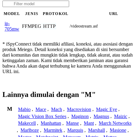
MODEL
JENIS
PROTOKOL
URL
ip-
FFMPEG
HTTP
/videostream.asf
705mw
* iSpyConnect tidak memiliki afiliasi, koneksi, atau asosiasi dengan
produk Meiego. Detail koneksi yang disediakan di sini bersumber
dari komunitas dan mungkin tidak lengkap, tidak akurat, atau sudah
ketinggalan zaman. Kami tidak memberikan jaminan atau garansi
bahwa Anda akan dapat terhubung ke kamera Anda menggunakan
URL ini.
Lainnya dimulai dengan "M"
M
Mabio
,
Mace
,
Mach
,
Macrovision
,
Magic Eye
,
Magic Vision Box Series
,
Maginon
,
Magnus
,
Maizic
,
Makecell
,
Manhattan
,
Manse
,
Mant
,
March Networks
,
Marlboze
,
Marmitek
,
Marquis
,
Marshall
,
Masione
,