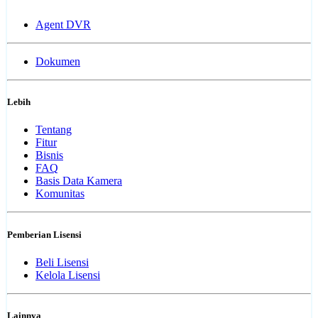
Agent DVR
Dokumen
Lebih
Tentang
Fitur
Bisnis
FAQ
Basis Data Kamera
Komunitas
Pemberian Lisensi
Beli Lisensi
Kelola Lisensi
Lainnya