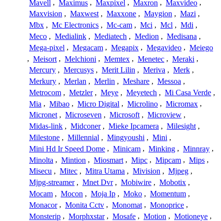
Mavell
,
Maximus
,
Maxpixel
,
Maxron
,
Maxvideo
,
Maxvision
,
Maxwest
,
Maxxone
,
Maygion
,
Mazi
,
Mbx
,
Mc Electronics
,
Mc-cam
,
Mci
,
Mcl
,
Mdi
,
Meco
,
Medialink
,
Mediatech
,
Medion
,
Medisana
,
Mega-pixel
,
Megacam
,
Megapix
,
Megavideo
,
Meiego
,
Meisort
,
Melchioni
,
Memtex
,
Menetec
,
Meraki
,
Mercury
,
Mercusys
,
Merit Lilin
,
Meriva
,
Merk
,
Merkury
,
Merlan
,
Merlin
,
Meshare
,
Messoa
,
Metrocom
,
Metzler
,
Meye
,
Meyetech
,
Mi Casa Verde
,
Mia
,
Mibao
,
Micro Digital
,
Microlino
,
Micromax
,
Micronet
,
Microseven
,
Microsoft
,
Microview
,
Midas-link
,
Midconer
,
Mieke Ipcamera
,
Milesight
,
Milestone
,
Millennial
,
Mingyoushi
,
Mini
,
Mini Hd Ir Speed Dome
,
Minicam
,
Minking
,
Minnray
,
Minolta
,
Mintion
,
Miosmart
,
Mipc
,
Mipcam
,
Mips
,
Misecu
,
Mitec
,
Mitra Utama
,
Mivision
,
Mjpeg
,
Mjpg-streamer
,
Mnet Dvr
,
Mobiwire
,
Mobotix
,
Mocam
,
Mocon
,
Moja Ip
,
Moko
,
Momentum
,
Monacor
,
Monita Cctv
,
Monomat
,
Monoprice
,
Monsterip
,
Morphxstar
,
Mosafe
,
Motion
,
Motioneye
,