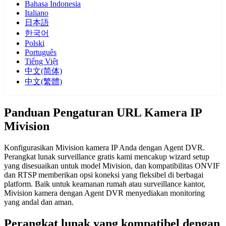
Bahasa Indonesia
Italiano
日本語
한국어
Polski
Português
Tiếng Việt
中文(简体)
中文(繁體)
Panduan Pengaturan URL Kamera IP
Mivision
Konfigurasikan Mivision kamera IP Anda dengan Agent DVR.
Perangkat lunak surveillance gratis kami mencakup wizard setup
yang disesuaikan untuk model Mivision, dan kompatibilitas ONVIF
dan RTSP memberikan opsi koneksi yang fleksibel di berbagai
platform. Baik untuk keamanan rumah atau surveillance kantor,
Mivision kamera dengan Agent DVR menyediakan monitoring
yang andal dan aman.
Perangkat lunak yang kompatibel dengan