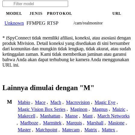
MODEL
JENIS
PROTOKOL
URL
FFMPEG
RTSP
Unknown
/cam/realmonitor
* iSpyConnect tidak memiliki afiliasi, koneksi, atau asosiasi dengan
produk Mivision. Detail koneksi yang disediakan di sini bersumber
dari komunitas dan mungkin tidak lengkap, tidak akurat, atau sudah
ketinggalan zaman. Kami tidak memberikan jaminan atau garansi
bahwa Anda akan dapat terhubung ke kamera Anda menggunakan
URL ini.
Lainnya dimulai dengan "M"
M
Mabio
,
Mace
,
Mach
,
Macrovision
,
Magic Eye
,
Magic Vision Box Series
,
Maginon
,
Magnus
,
Maizic
,
Makecell
,
Manhattan
,
Manse
,
Mant
,
March Networks
,
Marlboze
,
Marmitek
,
Marquis
,
Marshall
,
Masione
,
Master
,
Matchpoint
,
Matecam
,
Matrix
,
Mattex
,