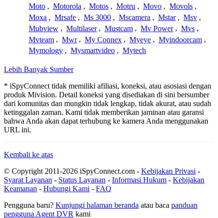
Moto
,
Motorola
,
Motos
,
Motru
,
Movo
,
Movols
,
Moxa
,
Mrsafe
,
Ms 3000
,
Mscamera
,
Mstar
,
Msv
,
Mubview
,
Multilaser
,
Mustcam
,
Mv Power
,
Mvs
,
Mvteam
,
Mwr
,
My Connex
,
Myeye
,
Myindoorcam
,
Mymology
,
Mysmartvideo
,
Mytech
Lebih Banyak Sumber
* iSpyConnect tidak memiliki afiliasi, koneksi, atau asosiasi dengan
produk Mivision. Detail koneksi yang disediakan di sini bersumber
dari komunitas dan mungkin tidak lengkap, tidak akurat, atau sudah
ketinggalan zaman. Kami tidak memberikan jaminan atau garansi
bahwa Anda akan dapat terhubung ke kamera Anda menggunakan
URL ini.
Kembali ke atas
© Copyright 2011-2026 iSpyConnect.com -
Kebijakan Privasi
-
Syarat Layanan
-
Status Layanan
-
Informasi Hukum
-
Kebijakan
Keamanan
-
Hubungi Kami
-
FAQ
Pengguna baru?
Kunjungi halaman beranda
atau baca
panduan
pengguna Agent DVR
kami