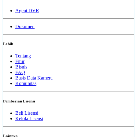
Agent DVR
Dokumen
Lebih
Tentang
Fitur
Bisnis
FAQ
Basis Data Kamera
Komunitas
Pemberian Lisensi
Beli Lisensi
Kelola Lisensi
Lainnya