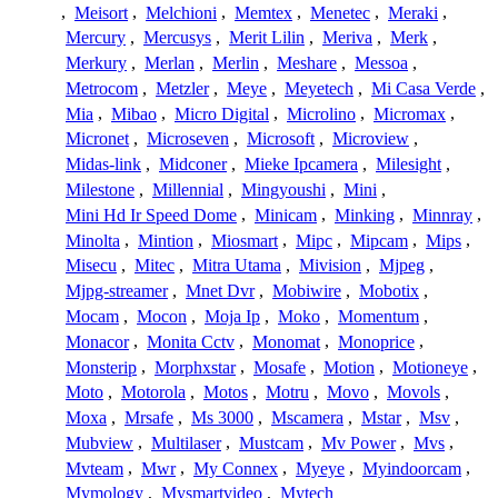
,
Meisort
,
Melchioni
,
Memtex
,
Menetec
,
Meraki
,
Mercury
,
Mercusys
,
Merit Lilin
,
Meriva
,
Merk
,
Merkury
,
Merlan
,
Merlin
,
Meshare
,
Messoa
,
Metrocom
,
Metzler
,
Meye
,
Meyetech
,
Mi Casa Verde
,
Mia
,
Mibao
,
Micro Digital
,
Microlino
,
Micromax
,
Micronet
,
Microseven
,
Microsoft
,
Microview
,
Midas-link
,
Midconer
,
Mieke Ipcamera
,
Milesight
,
Milestone
,
Millennial
,
Mingyoushi
,
Mini
,
Mini Hd Ir Speed Dome
,
Minicam
,
Minking
,
Minnray
,
Minolta
,
Mintion
,
Miosmart
,
Mipc
,
Mipcam
,
Mips
,
Misecu
,
Mitec
,
Mitra Utama
,
Mivision
,
Mjpeg
,
Mjpg-streamer
,
Mnet Dvr
,
Mobiwire
,
Mobotix
,
Mocam
,
Mocon
,
Moja Ip
,
Moko
,
Momentum
,
Monacor
,
Monita Cctv
,
Monomat
,
Monoprice
,
Monsterip
,
Morphxstar
,
Mosafe
,
Motion
,
Motioneye
,
Moto
,
Motorola
,
Motos
,
Motru
,
Movo
,
Movols
,
Moxa
,
Mrsafe
,
Ms 3000
,
Mscamera
,
Mstar
,
Msv
,
Mubview
,
Multilaser
,
Mustcam
,
Mv Power
,
Mvs
,
Mvteam
,
Mwr
,
My Connex
,
Myeye
,
Myindoorcam
,
Mymology
,
Mysmartvideo
,
Mytech