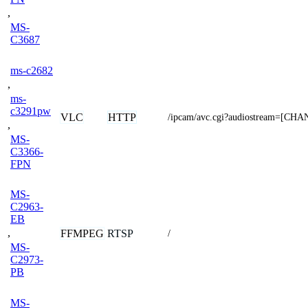
,
MS-
C3687
ms-c2682
,
ms-
c3291pw
VLC
HTTP
/ipcam/avc.cgi?audiostream=[CH
,
MS-
C3366-
FPN
MS-
C2963-
EB
,
FFMPEG
RTSP
/
MS-
C2973-
PB
MS-