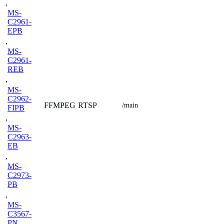
,
MS-
C2961-
EPB
,
MS-
C2961-
REB
,
MS-
C2962-
FFMPEG
RTSP
/main
FIPB
,
MS-
C2963-
EB
,
MS-
C2973-
PB
,
MS-
C3567-
PN