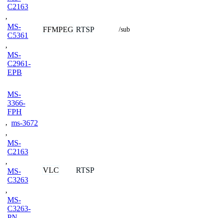
C2163
,
MS-
FFMPEG
RTSP
/sub
C5361
,
MS-
C2961-
EPB
MS-
3366-
FPH
,
ms-3672
,
MS-
C2163
,
VLC
RTSP
MS-
C3263
,
MS-
C3263-
PN