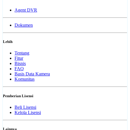
Agent DVR
Dokumen
Lebih
Tentang
Fitur
Bisnis
FAQ
Basis Data Kamera
Komunitas
Pemberian Lisensi
Beli Lisensi
Kelola Lisensi
Lainnya