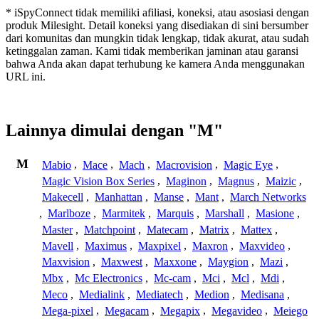
* iSpyConnect tidak memiliki afiliasi, koneksi, atau asosiasi dengan
produk Milesight. Detail koneksi yang disediakan di sini bersumber
dari komunitas dan mungkin tidak lengkap, tidak akurat, atau sudah
ketinggalan zaman. Kami tidak memberikan jaminan atau garansi
bahwa Anda akan dapat terhubung ke kamera Anda menggunakan
URL ini.
Lainnya dimulai dengan "M"
M
Mabio
,
Mace
,
Mach
,
Macrovision
,
Magic Eye
,
Magic Vision Box Series
,
Maginon
,
Magnus
,
Maizic
,
Makecell
,
Manhattan
,
Manse
,
Mant
,
March Networks
,
Marlboze
,
Marmitek
,
Marquis
,
Marshall
,
Masione
,
Master
,
Matchpoint
,
Matecam
,
Matrix
,
Mattex
,
Mavell
,
Maximus
,
Maxpixel
,
Maxron
,
Maxvideo
,
Maxvision
,
Maxwest
,
Maxxone
,
Maygion
,
Mazi
,
Mbx
,
Mc Electronics
,
Mc-cam
,
Mci
,
Mcl
,
Mdi
,
Meco
,
Medialink
,
Mediatech
,
Medion
,
Medisana
,
Mega-pixel
,
Megacam
,
Megapix
,
Megavideo
,
Meiego