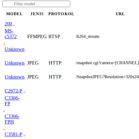
MODEL
JENIS
PROTOKOL
URL
200
,
MS-
FFMPEG
RTSP
c5372
/h264_stream
,
Unknown
JPEG
HTTP
Unknown
/snapshot.cgi?camera=[CHANNEL]
JPEG
HTTP
Unknown
/SnapshotJPEG?Resolution=320x24
C2672-P
,
C3366-
FP
,
C3366-
FPH
,
C3581-P
,