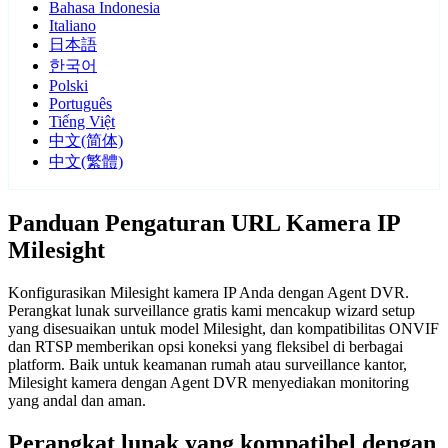
Bahasa Indonesia
Italiano
日本語
한국어
Polski
Português
Tiếng Việt
中文(简体)
中文(繁體)
Panduan Pengaturan URL Kamera IP
Milesight
Konfigurasikan Milesight kamera IP Anda dengan Agent DVR.
Perangkat lunak surveillance gratis kami mencakup wizard setup
yang disesuaikan untuk model Milesight, dan kompatibilitas ONVIF
dan RTSP memberikan opsi koneksi yang fleksibel di berbagai
platform. Baik untuk keamanan rumah atau surveillance kantor,
Milesight kamera dengan Agent DVR menyediakan monitoring
yang andal dan aman.
Perangkat lunak yang kompatibel dengan