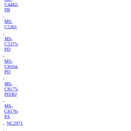
C4482-
PB
,
MS-
C5361
,
MS-
C5375-
PD
,
MS-
C8164-
PD
,
MS-
C8175-
PD/BJ
,
MS-
C8176-
PA
,
NC2971
,