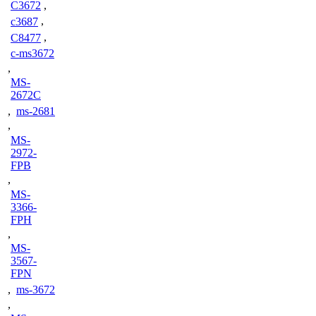
C3672
,
c3687
,
C8477
,
c-ms3672
,
MS-
2672C
,
ms-2681
,
MS-
2972-
FPB
,
MS-
3366-
FPH
,
MS-
3567-
FPN
,
ms-3672
,