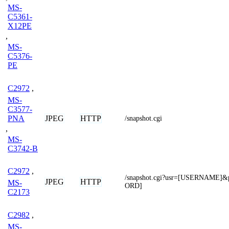
MS-
C5361-
X12PE
,
MS-
C5376-
PE
C2972
,
MS-
C3577-
JPEG
HTTP
PNA
/snapshot.cgi
,
MS-
C3742-B
C2972
,
/snapshot.cgi?usr=[USERNAME
JPEG
HTTP
MS-
ORD]
C2173
C2982
,
MS-