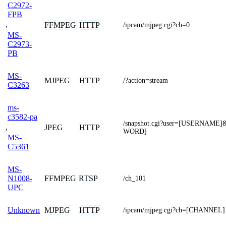
C2972-
FPB
,
FFMPEG
HTTP
/ipcam/mjpeg.cgi?ch=0
MS-
C2973-
PB
MS-
MJPEG
HTTP
/?action=stream
C3263
ms-
c3582-pa
/snapshot.cgi?user=[USERNAME
,
JPEG
HTTP
WORD]
MS-
C5361
MS-
FFMPEG
RTSP
N1008-
/ch_101
UPC
MJPEG
HTTP
Unknown
/ipcam/mjpeg.cgi?ch=[CHANNEL]