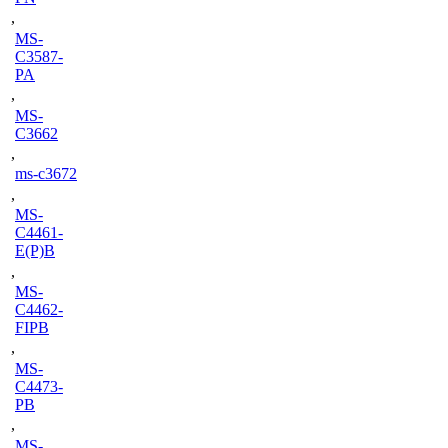
,
MS-
C3587-
PA
,
MS-
C3662
,
ms-c3672
,
MS-
C4461-
E(P)B
,
MS-
C4462-
FIPB
,
MS-
C4473-
PB
,
MS-