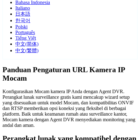
Bahasa Indonesia
Italiano
日本語
한국어
Polski
Português
Tiếng Việt
中文(简体)
中文(繁體)
Panduan Pengaturan URL Kamera IP
Mocam
Konfigurasikan Mocam kamera IP Anda dengan Agent DVR.
Perangkat lunak surveillance gratis kami mencakup wizard setup
yang disesuaikan untuk model Mocam, dan kompatibilitas ONVIF
dan RTSP memberikan opsi koneksi yang fleksibel di berbagai
platform. Baik untuk keamanan rumah atau surveillance kantor,
Mocam kamera dengan Agent DVR menyediakan monitoring yang
andal dan aman.
Perangkat lunak yang kompatibel dengan