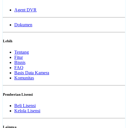
Agent DVR
Dokumen
Lebih
Tentang
Fitur
Bisnis
FAQ
Basis Data Kamera
Komunitas
Pemberian Lisensi
Beli Lisensi
Kelola Lisensi
Lainnya