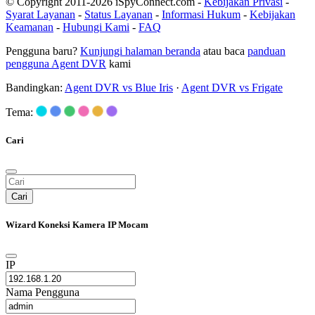
© Copyright 2011-2026 iSpyConnect.com -
Kebijakan Privasi
-
Syarat Layanan
-
Status Layanan
-
Informasi Hukum
-
Kebijakan
Keamanan
-
Hubungi Kami
-
FAQ
Pengguna baru?
Kunjungi halaman beranda
atau baca
panduan
pengguna Agent DVR
kami
Bandingkan:
Agent DVR vs Blue Iris
·
Agent DVR vs Frigate
Tema:
Cari
Cari
Wizard Koneksi Kamera IP Mocam
IP
Nama Pengguna