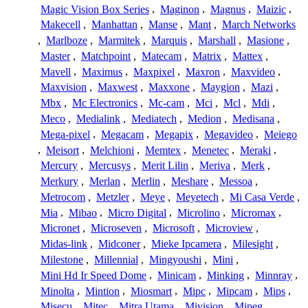
Magic Vision Box Series
,
Maginon
,
Magnus
,
Maizic
,
Makecell
,
Manhattan
,
Manse
,
Mant
,
March Networks
,
Marlboze
,
Marmitek
,
Marquis
,
Marshall
,
Masione
,
Master
,
Matchpoint
,
Matecam
,
Matrix
,
Mattex
,
Mavell
,
Maximus
,
Maxpixel
,
Maxron
,
Maxvideo
,
Maxvision
,
Maxwest
,
Maxxone
,
Maygion
,
Mazi
,
Mbx
,
Mc Electronics
,
Mc-cam
,
Mci
,
Mcl
,
Mdi
,
Meco
,
Medialink
,
Mediatech
,
Medion
,
Medisana
,
Mega-pixel
,
Megacam
,
Megapix
,
Megavideo
,
Meiego
,
Meisort
,
Melchioni
,
Memtex
,
Menetec
,
Meraki
,
Mercury
,
Mercusys
,
Merit Lilin
,
Meriva
,
Merk
,
Merkury
,
Merlan
,
Merlin
,
Meshare
,
Messoa
,
Metrocom
,
Metzler
,
Meye
,
Meyetech
,
Mi Casa Verde
,
Mia
,
Mibao
,
Micro Digital
,
Microlino
,
Micromax
,
Micronet
,
Microseven
,
Microsoft
,
Microview
,
Midas-link
,
Midconer
,
Mieke Ipcamera
,
Milesight
,
Milestone
,
Millennial
,
Mingyoushi
,
Mini
,
Mini Hd Ir Speed Dome
,
Minicam
,
Minking
,
Minnray
,
Minolta
,
Mintion
,
Miosmart
,
Mipc
,
Mipcam
,
Mips
,
Misecu
,
Mitec
,
Mitra Utama
,
Mivision
,
Mjpeg
,