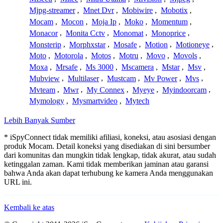
Mjpg-streamer
,
Mnet Dvr
,
Mobiwire
,
Mobotix
,
Mocam
,
Mocon
,
Moja Ip
,
Moko
,
Momentum
,
Monacor
,
Monita Cctv
,
Monomat
,
Monoprice
,
Monsterip
,
Morphxstar
,
Mosafe
,
Motion
,
Motioneye
,
Moto
,
Motorola
,
Motos
,
Motru
,
Movo
,
Movols
,
Moxa
,
Mrsafe
,
Ms 3000
,
Mscamera
,
Mstar
,
Msv
,
Mubview
,
Multilaser
,
Mustcam
,
Mv Power
,
Mvs
,
Mvteam
,
Mwr
,
My Connex
,
Myeye
,
Myindoorcam
,
Mymology
,
Mysmartvideo
,
Mytech
Lebih Banyak Sumber
* iSpyConnect tidak memiliki afiliasi, koneksi, atau asosiasi dengan
produk Mocam. Detail koneksi yang disediakan di sini bersumber
dari komunitas dan mungkin tidak lengkap, tidak akurat, atau sudah
ketinggalan zaman. Kami tidak memberikan jaminan atau garansi
bahwa Anda akan dapat terhubung ke kamera Anda menggunakan
URL ini.
Kembali ke atas