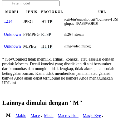
MODEL
JENIS
PROTOKOL
URL
/cgi-bin/snapshot.cgi?loginuse=
1214
JPEG
HTTP
ginpas=[PASSWORD]
FFMPEG
RTSP
Unknown
/h264_stream
MJPEG
HTTP
Unknown
/img/video.mjpeg
* iSpyConnect tidak memiliki afiliasi, koneksi, atau asosiasi dengan
produk Mocam. Detail koneksi yang disediakan di sini bersumber
dari komunitas dan mungkin tidak lengkap, tidak akurat, atau sudah
ketinggalan zaman. Kami tidak memberikan jaminan atau garansi
bahwa Anda akan dapat terhubung ke kamera Anda menggunakan
URL ini.
Lainnya dimulai dengan "M"
M
Mabio
,
Mace
,
Mach
,
Macrovision
,
Magic Eye
,