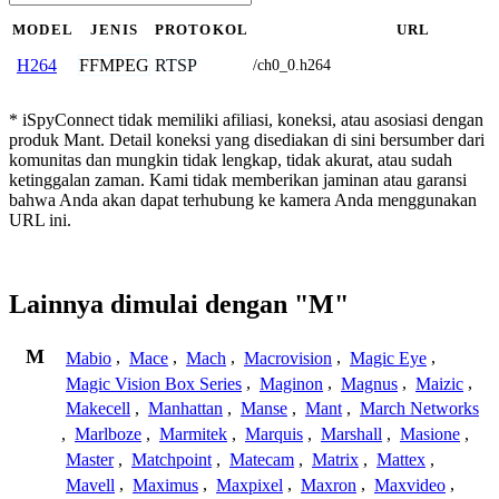
MODEL
JENIS
PROTOKOL
URL
FFMPEG
RTSP
H264
/ch0_0.h264
* iSpyConnect tidak memiliki afiliasi, koneksi, atau asosiasi dengan
produk Mant. Detail koneksi yang disediakan di sini bersumber dari
komunitas dan mungkin tidak lengkap, tidak akurat, atau sudah
ketinggalan zaman. Kami tidak memberikan jaminan atau garansi
bahwa Anda akan dapat terhubung ke kamera Anda menggunakan
URL ini.
Lainnya dimulai dengan "M"
M
Mabio
,
Mace
,
Mach
,
Macrovision
,
Magic Eye
,
Magic Vision Box Series
,
Maginon
,
Magnus
,
Maizic
,
Makecell
,
Manhattan
,
Manse
,
Mant
,
March Networks
,
Marlboze
,
Marmitek
,
Marquis
,
Marshall
,
Masione
,
Master
,
Matchpoint
,
Matecam
,
Matrix
,
Mattex
,
Mavell
,
Maximus
,
Maxpixel
,
Maxron
,
Maxvideo
,