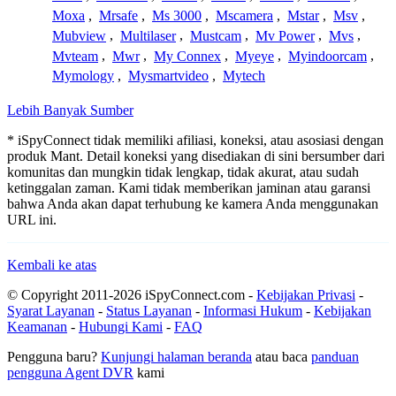
Moxa
,
Mrsafe
,
Ms 3000
,
Mscamera
,
Mstar
,
Msv
,
Mubview
,
Multilaser
,
Mustcam
,
Mv Power
,
Mvs
,
Mvteam
,
Mwr
,
My Connex
,
Myeye
,
Myindoorcam
,
Mymology
,
Mysmartvideo
,
Mytech
Lebih Banyak Sumber
* iSpyConnect tidak memiliki afiliasi, koneksi, atau asosiasi dengan
produk Mant. Detail koneksi yang disediakan di sini bersumber dari
komunitas dan mungkin tidak lengkap, tidak akurat, atau sudah
ketinggalan zaman. Kami tidak memberikan jaminan atau garansi
bahwa Anda akan dapat terhubung ke kamera Anda menggunakan
URL ini.
Kembali ke atas
© Copyright 2011-2026 iSpyConnect.com -
Kebijakan Privasi
-
Syarat Layanan
-
Status Layanan
-
Informasi Hukum
-
Kebijakan
Keamanan
-
Hubungi Kami
-
FAQ
Pengguna baru?
Kunjungi halaman beranda
atau baca
panduan
pengguna Agent DVR
kami