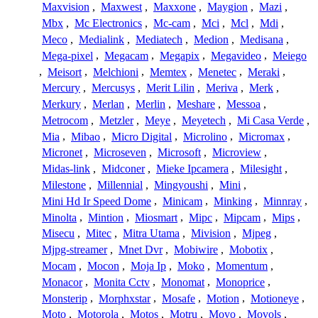
Maxvision
,
Maxwest
,
Maxxone
,
Maygion
,
Mazi
,
Mbx
,
Mc Electronics
,
Mc-cam
,
Mci
,
Mcl
,
Mdi
,
Meco
,
Medialink
,
Mediatech
,
Medion
,
Medisana
,
Mega-pixel
,
Megacam
,
Megapix
,
Megavideo
,
Meiego
,
Meisort
,
Melchioni
,
Memtex
,
Menetec
,
Meraki
,
Mercury
,
Mercusys
,
Merit Lilin
,
Meriva
,
Merk
,
Merkury
,
Merlan
,
Merlin
,
Meshare
,
Messoa
,
Metrocom
,
Metzler
,
Meye
,
Meyetech
,
Mi Casa Verde
,
Mia
,
Mibao
,
Micro Digital
,
Microlino
,
Micromax
,
Micronet
,
Microseven
,
Microsoft
,
Microview
,
Midas-link
,
Midconer
,
Mieke Ipcamera
,
Milesight
,
Milestone
,
Millennial
,
Mingyoushi
,
Mini
,
Mini Hd Ir Speed Dome
,
Minicam
,
Minking
,
Minnray
,
Minolta
,
Mintion
,
Miosmart
,
Mipc
,
Mipcam
,
Mips
,
Misecu
,
Mitec
,
Mitra Utama
,
Mivision
,
Mjpeg
,
Mjpg-streamer
,
Mnet Dvr
,
Mobiwire
,
Mobotix
,
Mocam
,
Mocon
,
Moja Ip
,
Moko
,
Momentum
,
Monacor
,
Monita Cctv
,
Monomat
,
Monoprice
,
Monsterip
,
Morphxstar
,
Mosafe
,
Motion
,
Motioneye
,
Moto
,
Motorola
,
Motos
,
Motru
,
Movo
,
Movols
,