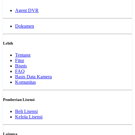
Agent DVR
Dokumen
Lebih
Tentang
Fitur
Bisnis
FAQ
Basis Data Kamera
Komunitas
Pemberian Lisensi
Beli Lisensi
Kelola Lisensi
Lainnya