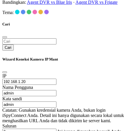
Bandingkan:
Agent DVR vs Blue Iris
·
Agent DVR vs Frigate
Tema:
Cari
Cari
Wizard Koneksi Kamera IP Mant
IP
Nama Pengguna
Kata sandi
Catatan: Gunakan kredensial kamera Anda, bukan login
iSpyConnect Anda. Detail ini hanya digunakan secara lokal untuk
menghasilkan URL Anda dan tidak dikirim ke server kami.
Saluran