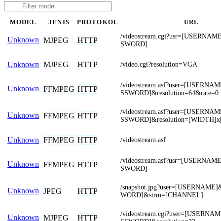
MODEL
JENIS
PROTOKOL
URL
/videostream.cgi?usr=[USERNA
Unknown
MJPEG
HTTP
SWORD]
MJPEG
HTTP
Unknown
/video.cgi?resolution=VGA
/videostream.asf?user=[USERNA
Unknown
FFMPEG
HTTP
SSWORD]&resolution=64&rate=0
/videostream.asf?user=[USERNA
Unknown
FFMPEG
HTTP
SSWORD]&resolution=[WIDTH]
FFMPEG
HTTP
Unknown
/videostream.asf
/videostream.asf?usr=[USERNA
Unknown
FFMPEG
HTTP
SWORD]
/snapshot.jpg?user=[USERNAME
Unknown
JPEG
HTTP
WORD]&strm=[CHANNEL]
/videostream.cgi?user=[USERN
Unknown
MJPEG
HTTP