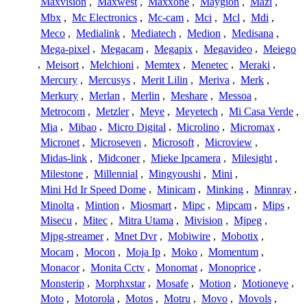
Maxvision
,
Maxwest
,
Maxxone
,
Maygion
,
Mazi
,
Mbx
,
Mc Electronics
,
Mc-cam
,
Mci
,
Mcl
,
Mdi
,
Meco
,
Medialink
,
Mediatech
,
Medion
,
Medisana
,
Mega-pixel
,
Megacam
,
Megapix
,
Megavideo
,
Meiego
,
Meisort
,
Melchioni
,
Memtex
,
Menetec
,
Meraki
,
Mercury
,
Mercusys
,
Merit Lilin
,
Meriva
,
Merk
,
Merkury
,
Merlan
,
Merlin
,
Meshare
,
Messoa
,
Metrocom
,
Metzler
,
Meye
,
Meyetech
,
Mi Casa Verde
,
Mia
,
Mibao
,
Micro Digital
,
Microlino
,
Micromax
,
Micronet
,
Microseven
,
Microsoft
,
Microview
,
Midas-link
,
Midconer
,
Mieke Ipcamera
,
Milesight
,
Milestone
,
Millennial
,
Mingyoushi
,
Mini
,
Mini Hd Ir Speed Dome
,
Minicam
,
Minking
,
Minnray
,
Minolta
,
Mintion
,
Miosmart
,
Mipc
,
Mipcam
,
Mips
,
Misecu
,
Mitec
,
Mitra Utama
,
Mivision
,
Mjpeg
,
Mjpg-streamer
,
Mnet Dvr
,
Mobiwire
,
Mobotix
,
Mocam
,
Mocon
,
Moja Ip
,
Moko
,
Momentum
,
Monacor
,
Monita Cctv
,
Monomat
,
Monoprice
,
Monsterip
,
Morphxstar
,
Mosafe
,
Motion
,
Motioneye
,
Moto
,
Motorola
,
Motos
,
Motru
,
Movo
,
Movols
,