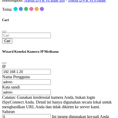
Bandingkan:
Agent DVR vs Blue Iris
·
Agent DVR vs Frigate
Tema:
Cari
Cari
Wizard Koneksi Kamera IP Medisana
IP
Nama Pengguna
Kata sandi
Catatan: Gunakan kredensial kamera Anda, bukan login
iSpyConnect Anda. Detail ini hanya digunakan secara lokal untuk
menghasilkan URL Anda dan tidak dikirim ke server kami.
Saluran
Ini jarang digunakan kecuali Anda