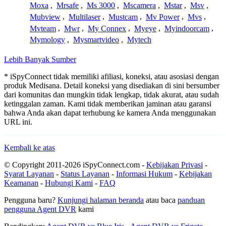
Moxa
,
Mrsafe
,
Ms 3000
,
Mscamera
,
Mstar
,
Msv
,
Mubview
,
Multilaser
,
Mustcam
,
Mv Power
,
Mvs
,
Mvteam
,
Mwr
,
My Connex
,
Myeye
,
Myindoorcam
,
Mymology
,
Mysmartvideo
,
Mytech
Lebih Banyak Sumber
* iSpyConnect tidak memiliki afiliasi, koneksi, atau asosiasi dengan
produk Medisana. Detail koneksi yang disediakan di sini bersumber
dari komunitas dan mungkin tidak lengkap, tidak akurat, atau sudah
ketinggalan zaman. Kami tidak memberikan jaminan atau garansi
bahwa Anda akan dapat terhubung ke kamera Anda menggunakan
URL ini.
Kembali ke atas
© Copyright 2011-2026 iSpyConnect.com -
Kebijakan Privasi
-
Syarat Layanan
-
Status Layanan
-
Informasi Hukum
-
Kebijakan
Keamanan
-
Hubungi Kami
-
FAQ
Pengguna baru?
Kunjungi halaman beranda
atau baca
panduan
pengguna Agent DVR
kami