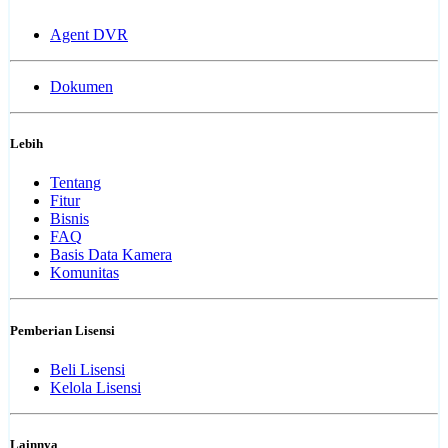
Agent DVR
Dokumen
Lebih
Tentang
Fitur
Bisnis
FAQ
Basis Data Kamera
Komunitas
Pemberian Lisensi
Beli Lisensi
Kelola Lisensi
Lainnya