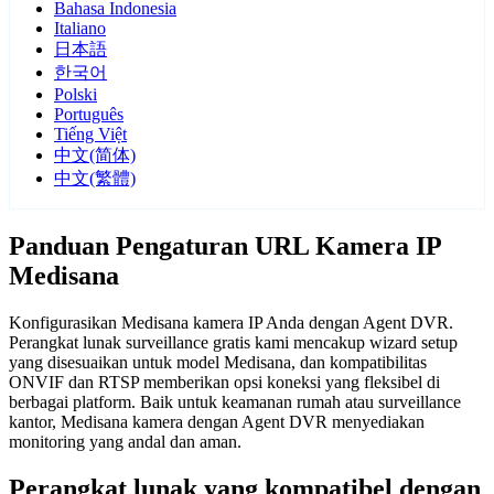
Bahasa Indonesia
Italiano
日本語
한국어
Polski
Português
Tiếng Việt
中文(简体)
中文(繁體)
Panduan Pengaturan URL Kamera IP
Medisana
Konfigurasikan Medisana kamera IP Anda dengan Agent DVR.
Perangkat lunak surveillance gratis kami mencakup wizard setup
yang disesuaikan untuk model Medisana, dan kompatibilitas
ONVIF dan RTSP memberikan opsi koneksi yang fleksibel di
berbagai platform. Baik untuk keamanan rumah atau surveillance
kantor, Medisana kamera dengan Agent DVR menyediakan
monitoring yang andal dan aman.
Perangkat lunak yang kompatibel dengan