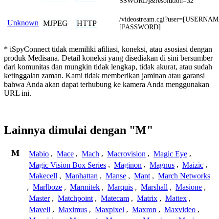
SSWORD]&resolution=32
/videostream.cgi?user=[USERNA
Unknown
MJPEG
HTTP
[PASSWORD]
* iSpyConnect tidak memiliki afiliasi, koneksi, atau asosiasi dengan
produk Medisana. Detail koneksi yang disediakan di sini bersumber
dari komunitas dan mungkin tidak lengkap, tidak akurat, atau sudah
ketinggalan zaman. Kami tidak memberikan jaminan atau garansi
bahwa Anda akan dapat terhubung ke kamera Anda menggunakan
URL ini.
Lainnya dimulai dengan "M"
M
Mabio
,
Mace
,
Mach
,
Macrovision
,
Magic Eye
,
Magic Vision Box Series
,
Maginon
,
Magnus
,
Maizic
,
Makecell
,
Manhattan
,
Manse
,
Mant
,
March Networks
,
Marlboze
,
Marmitek
,
Marquis
,
Marshall
,
Masione
,
Master
,
Matchpoint
,
Matecam
,
Matrix
,
Mattex
,
Mavell
,
Maximus
,
Maxpixel
,
Maxron
,
Maxvideo
,