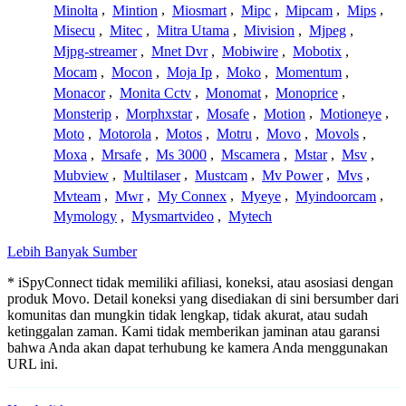
Minolta
,
Mintion
,
Miosmart
,
Mipc
,
Mipcam
,
Mips
,
Misecu
,
Mitec
,
Mitra Utama
,
Mivision
,
Mjpeg
,
Mjpg-streamer
,
Mnet Dvr
,
Mobiwire
,
Mobotix
,
Mocam
,
Mocon
,
Moja Ip
,
Moko
,
Momentum
,
Monacor
,
Monita Cctv
,
Monomat
,
Monoprice
,
Monsterip
,
Morphxstar
,
Mosafe
,
Motion
,
Motioneye
,
Moto
,
Motorola
,
Motos
,
Motru
,
Movo
,
Movols
,
Moxa
,
Mrsafe
,
Ms 3000
,
Mscamera
,
Mstar
,
Msv
,
Mubview
,
Multilaser
,
Mustcam
,
Mv Power
,
Mvs
,
Mvteam
,
Mwr
,
My Connex
,
Myeye
,
Myindoorcam
,
Mymology
,
Mysmartvideo
,
Mytech
Lebih Banyak Sumber
* iSpyConnect tidak memiliki afiliasi, koneksi, atau asosiasi dengan
produk Movo. Detail koneksi yang disediakan di sini bersumber dari
komunitas dan mungkin tidak lengkap, tidak akurat, atau sudah
ketinggalan zaman. Kami tidak memberikan jaminan atau garansi
bahwa Anda akan dapat terhubung ke kamera Anda menggunakan
URL ini.