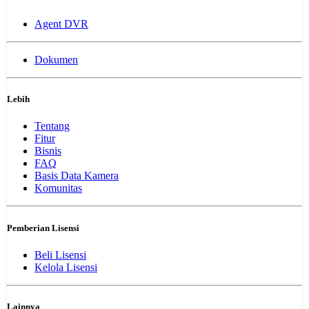
Agent DVR
Dokumen
Lebih
Tentang
Fitur
Bisnis
FAQ
Basis Data Kamera
Komunitas
Pemberian Lisensi
Beli Lisensi
Kelola Lisensi
Lainnya