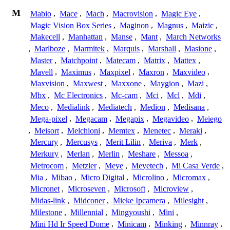
M
Mabio
,
Mace
,
Mach
,
Macrovision
,
Magic Eye
,
Magic Vision Box Series
,
Maginon
,
Magnus
,
Maizic
,
Makecell
,
Manhattan
,
Manse
,
Mant
,
March Networks
,
Marlboze
,
Marmitek
,
Marquis
,
Marshall
,
Masione
,
Master
,
Matchpoint
,
Matecam
,
Matrix
,
Mattex
,
Mavell
,
Maximus
,
Maxpixel
,
Maxron
,
Maxvideo
,
Maxvision
,
Maxwest
,
Maxxone
,
Maygion
,
Mazi
,
Mbx
,
Mc Electronics
,
Mc-cam
,
Mci
,
Mcl
,
Mdi
,
Meco
,
Medialink
,
Mediatech
,
Medion
,
Medisana
,
Mega-pixel
,
Megacam
,
Megapix
,
Megavideo
,
Meiego
,
Meisort
,
Melchioni
,
Memtex
,
Menetec
,
Meraki
,
Mercury
,
Mercusys
,
Merit Lilin
,
Meriva
,
Merk
,
Merkury
,
Merlan
,
Merlin
,
Meshare
,
Messoa
,
Metrocom
,
Metzler
,
Meye
,
Meyetech
,
Mi Casa Verde
,
Mia
,
Mibao
,
Micro Digital
,
Microlino
,
Micromax
,
Micronet
,
Microseven
,
Microsoft
,
Microview
,
Midas-link
,
Midconer
,
Mieke Ipcamera
,
Milesight
,
Milestone
,
Millennial
,
Mingyoushi
,
Mini
,
Mini Hd Ir Speed Dome
,
Minicam
,
Minking
,
Minnray
,