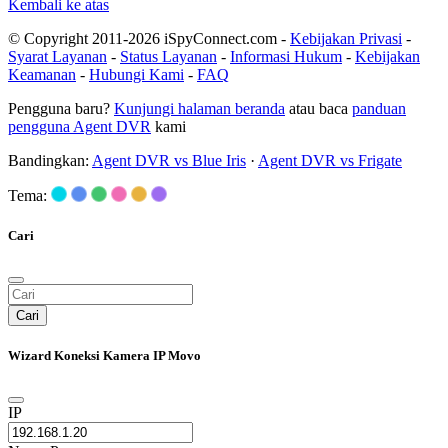
Kembali ke atas
© Copyright 2011-2026 iSpyConnect.com -
Kebijakan Privasi
-
Syarat Layanan
-
Status Layanan
-
Informasi Hukum
-
Kebijakan
Keamanan
-
Hubungi Kami
-
FAQ
Pengguna baru?
Kunjungi halaman beranda
atau baca
panduan
pengguna Agent DVR
kami
Bandingkan:
Agent DVR vs Blue Iris
·
Agent DVR vs Frigate
Tema:
Cari
Cari
Wizard Koneksi Kamera IP Movo
IP