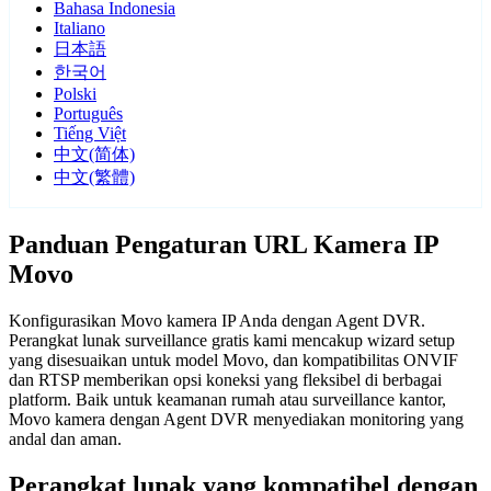
Bahasa Indonesia
Italiano
日本語
한국어
Polski
Português
Tiếng Việt
中文(简体)
中文(繁體)
Panduan Pengaturan URL Kamera IP
Movo
Konfigurasikan Movo kamera IP Anda dengan Agent DVR.
Perangkat lunak surveillance gratis kami mencakup wizard setup
yang disesuaikan untuk model Movo, dan kompatibilitas ONVIF
dan RTSP memberikan opsi koneksi yang fleksibel di berbagai
platform. Baik untuk keamanan rumah atau surveillance kantor,
Movo kamera dengan Agent DVR menyediakan monitoring yang
andal dan aman.
Perangkat lunak yang kompatibel dengan