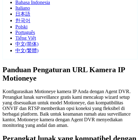
Bahasa Indonesia
Italiano
日本語
한국어
Polski
Português
Tiếng Việt
中文(简体)
中文(繁體)
Panduan Pengaturan URL Kamera IP
Motioneye
Konfigurasikan Motioneye kamera IP Anda dengan Agent DVR.
Perangkat lunak surveillance gratis kami mencakup wizard setup
yang disesuaikan untuk model Motioneye, dan kompatibilitas
ONVIF dan RTSP memberikan opsi koneksi yang fleksibel di
berbagai platform. Baik untuk keamanan rumah atau surveillance
kantor, Motioneye kamera dengan Agent DVR menyediakan
monitoring yang andal dan aman.
Perangkat lunak yang kompatibel dengan