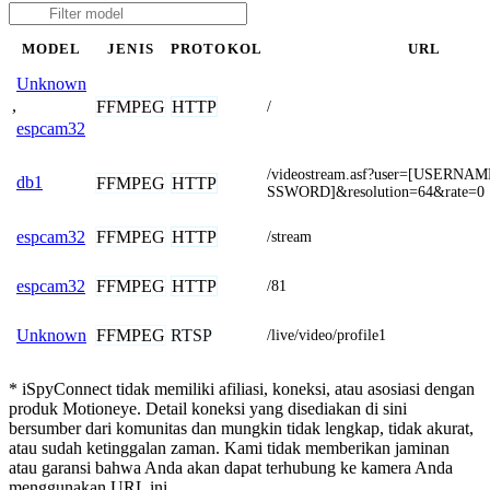
MODEL
JENIS
PROTOKOL
URL
Unknown
,
FFMPEG
HTTP
/
espcam32
/videostream.asf?user=[USERNA
db1
FFMPEG
HTTP
SSWORD]&resolution=64&rate=0
FFMPEG
HTTP
espcam32
/stream
FFMPEG
HTTP
espcam32
/81
FFMPEG
RTSP
Unknown
/live/video/profile1
* iSpyConnect tidak memiliki afiliasi, koneksi, atau asosiasi dengan
produk Motioneye. Detail koneksi yang disediakan di sini
bersumber dari komunitas dan mungkin tidak lengkap, tidak akurat,
atau sudah ketinggalan zaman. Kami tidak memberikan jaminan
atau garansi bahwa Anda akan dapat terhubung ke kamera Anda
menggunakan URL ini.