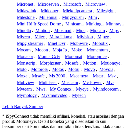
Micronet
,
Microseven
,
Microsoft
,
Microview
,
Midas-link
,
Midconer
,
Mieke Ipcamera
,
Milesight
,
Milestone
,
Millennial
,
Mingyoushi
,
Mini
,
Mini Hd Ir Speed Dome
,
Minicam
,
Minking
,
Minnray
,
Minolta
,
Mintion
,
Miosmart
,
Mipc
,
Mipcam
,
Mips
,
Misecu
,
Mitec
,
Mitra Utama
,
Mivision
,
Mjpeg
,
Mjpg-streamer
,
Mnet Dvr
,
Mobiwire
,
Mobotix
,
Mocam
,
Mocon
,
Moja Ip
,
Moko
,
Momentum
,
Monacor
,
Monita Cctv
,
Monomat
,
Monoprice
,
Monsterip
,
Morphxstar
,
Mosafe
,
Motion
,
Motioneye
,
Moto
,
Motorola
,
Motos
,
Motru
,
Movo
,
Movols
,
Moxa
,
Mrsafe
,
Ms 3000
,
Mscamera
,
Mstar
,
Msv
,
Mubview
,
Multilaser
,
Mustcam
,
Mv Power
,
Mvs
,
Mvteam
,
Mwr
,
My Connex
,
Myeye
,
Myindoorcam
,
Mymology
,
Mysmartvideo
,
Mytech
Lebih Banyak Sumber
* iSpyConnect tidak memiliki afiliasi, koneksi, atau asosiasi dengan
produk Motioneye. Detail koneksi yang disediakan di sini
bersumber dari komunitas dan mungkin tidak lengkap, tidak akurat,