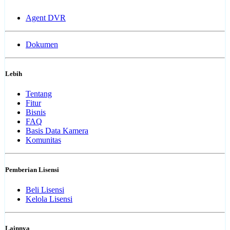
Agent DVR
Dokumen
Lebih
Tentang
Fitur
Bisnis
FAQ
Basis Data Kamera
Komunitas
Pemberian Lisensi
Beli Lisensi
Kelola Lisensi
Lainnya