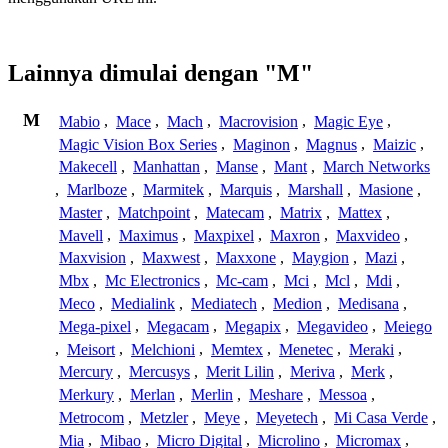
Lainnya dimulai dengan "M"
M
Mabio
,
Mace
,
Mach
,
Macrovision
,
Magic Eye
,
Magic Vision Box Series
,
Maginon
,
Magnus
,
Maizic
,
Makecell
,
Manhattan
,
Manse
,
Mant
,
March Networks
,
Marlboze
,
Marmitek
,
Marquis
,
Marshall
,
Masione
,
Master
,
Matchpoint
,
Matecam
,
Matrix
,
Mattex
,
Mavell
,
Maximus
,
Maxpixel
,
Maxron
,
Maxvideo
,
Maxvision
,
Maxwest
,
Maxxone
,
Maygion
,
Mazi
,
Mbx
,
Mc Electronics
,
Mc-cam
,
Mci
,
Mcl
,
Mdi
,
Meco
,
Medialink
,
Mediatech
,
Medion
,
Medisana
,
Mega-pixel
,
Megacam
,
Megapix
,
Megavideo
,
Meiego
,
Meisort
,
Melchioni
,
Memtex
,
Menetec
,
Meraki
,
Mercury
,
Mercusys
,
Merit Lilin
,
Meriva
,
Merk
,
Merkury
,
Merlan
,
Merlin
,
Meshare
,
Messoa
,
Metrocom
,
Metzler
,
Meye
,
Meyetech
,
Mi Casa Verde
,
Mia
,
Mibao
,
Micro Digital
,
Microlino
,
Micromax
,