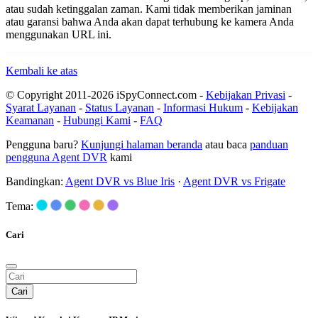
atau sudah ketinggalan zaman. Kami tidak memberikan jaminan
atau garansi bahwa Anda akan dapat terhubung ke kamera Anda
menggunakan URL ini.
Kembali ke atas
© Copyright 2011-2026 iSpyConnect.com -
Kebijakan Privasi
-
Syarat Layanan
-
Status Layanan
-
Informasi Hukum
-
Kebijakan
Keamanan
-
Hubungi Kami
-
FAQ
Pengguna baru?
Kunjungi halaman beranda
atau baca
panduan
pengguna Agent DVR
kami
Bandingkan:
Agent DVR vs Blue Iris
·
Agent DVR vs Frigate
Tema:
Cari
Cari