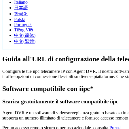
Italiano
日本語
한국어
Polski
Português
Tiếng Việt
中文(简体)
中文(繁體)
Guida all'URL di configurazione della tele
Configura le tue iipc telecamere IP con Agent DVR. Il nostro software
ti offre opzioni di connessione flessibili su diverse piattaforme. Che 
Software compatibile con iipc*
Scarica gratuitamente il software compatibile iipc
Agent DVR è un software di videosorveglianza gratuito basato su intelli
supporta un numero illimitato di telecamere e fornisce accesso remoto
Per un accesso remoto sicuro o per uso aziendale, consulta
Prezzi