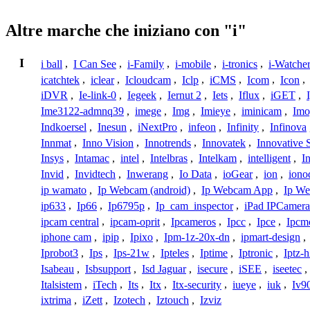
Altre marche che iniziano con "i"
I
i ball
,
I Can See
,
i-Family
,
i-mobile
,
i-tronics
,
i-Watche
icatchtek
,
iclear
,
Icloudcam
,
Iclp
,
iCMS
,
Icom
,
Icon
,
iDVR
,
Ie-link-0
,
Iegeek
,
Iernut 2
,
Iets
,
Iflux
,
iGET
,
Ime3122-admnq39
,
imege
,
Img
,
Imieye
,
iminicam
,
Imo
Indkoersel
,
Inesun
,
iNextPro
,
infeon
,
Infinity
,
Infinova
Innmat
,
Inno Vision
,
Innotrends
,
Innovatek
,
Innovative 
Insys
,
Intamac
,
intel
,
Intelbras
,
Intelkam
,
intelligent
,
I
Invid
,
Invidtech
,
Inwerang
,
Io Data
,
ioGear
,
ion
,
iono
ip wamato
,
Ip Webcam (android)
,
Ip Webcam App
,
Ip We
ip633
,
Ip66
,
Ip6795p
,
Ip_cam_inspector
,
iPad IPCamera
ipcam central
,
ipcam-oprit
,
Ipcameros
,
Ipcc
,
Ipce
,
Ipcm
iphone cam
,
ipip
,
Ipixo
,
Ipm-1z-20x-dn
,
ipmart-design
,
Iprobot3
,
Ips
,
Ips-21w
,
Ipteles
,
Iptime
,
Iptronic
,
Iptz-
Isabeau
,
Isbsupport
,
Isd Jaguar
,
isecure
,
iSEE
,
iseetec
,
Italsistem
,
iTech
,
Its
,
Itx
,
Itx-security
,
iueye
,
iuk
,
Iv9
ixtrima
,
iZett
,
Izotech
,
Iztouch
,
Izviz