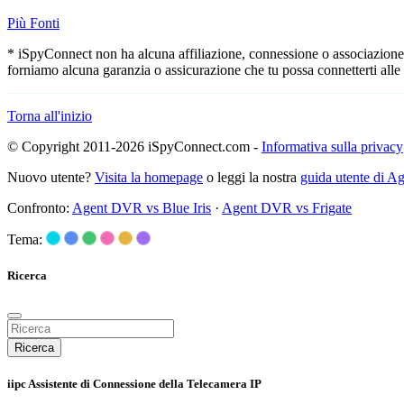
Più Fonti
* iSpyConnect non ha alcuna affiliazione, connessione o associazione co
forniamo alcuna garanzia o assicurazione che tu possa connetterti alle
Torna all'inizio
© Copyright 2011-2026 iSpyConnect.com -
Informativa sulla privacy
Nuovo utente?
Visita la homepage
o leggi la nostra
guida utente di 
Confronto:
Agent DVR vs Blue Iris
·
Agent DVR vs Frigate
Tema:
Ricerca
Ricerca
iipc Assistente di Connessione della Telecamera IP