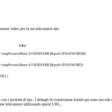
ione video per la tua telecamera iipc
URL
?cmd=snapPicture2&usr=[USERNAME]&pwd=[PASSWORD]&
?cmd=snapPicture2&usr=[USERNAME]&pwd=[PASSWORD]
NNEL]
n i prodotti di iipc. I dettagli di connessione forniti qui sono raccolti
 tue telecamere utilizzando questi URL.