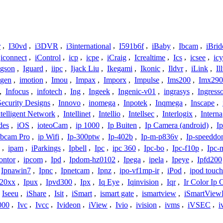
r
,
I30vd
,
i3DVR
,
i3international
,
I591b6f
,
iBaby
,
Ibcam
,
iBrid
iconnect
,
iControl
,
icp
,
icpe
,
iCraig
,
Icrealtime
,
Ics
,
icsee
,
ic
Igson
,
Iguard
,
iipc
,
Ijack Liu
,
Ikegami
,
Ikonic
,
Ildvr
,
iLink
,
Il
gen
,
imotion
,
Imou
,
Impax
,
Imporx
,
Impulse
,
Ims200
,
Imx290
,
Infocus
,
infotech
,
Ing
,
Ingeek
,
Ingenic-v01
,
ingrasys
,
Ingress
Security Designs
,
Innovo
,
inomega
,
Inpotek
,
Inqmega
,
Inscape
,
ntelligent Network
,
Intellinet
,
Intellio
,
Intellsec
,
Interlogix
,
Interna
des
,
iOS
,
ioteoCam
,
ip 1000
,
Ip Buiten
,
Ip Camera (android)
,
Ip
bcam Pro
,
ip Wifi
,
Ip-300ptw
,
Ip-402b
,
Ip-m-p836v
,
Ip-speedd
,
ipam
,
iParkings
,
Ipbell
,
Ipc
,
ipc 360
,
Ipc-bo
,
Ipc-f10p
,
Ipc-
ontor
,
ipcom
,
Ipd
,
Ipdom-hz0102
,
Ipega
,
ipela
,
Ipeye
,
Ipfd200
Ipnawin7
,
Ipnc
,
Ipnetcam
,
Ipnz
,
ipo-vf1mp-ir
,
iPod
,
ipod touch
h20xx
,
Ipux
,
Ipvd300
,
Ipx
,
Iq Eye
,
Iqinvision
,
Iqr
,
Ir Color Ip
Iseeu
,
iShare
,
Isit
,
iSmart
,
ismart gate
,
ismartview
,
iSmartView
000
,
Ivc
,
Ivcc
,
Ivideon
,
iView
,
Ivio
,
ivision
,
ivms
,
iVSEC
,
i