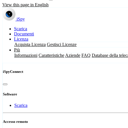
View this page in English
iSpy
Scarica
Documenti
Licenza
Acquista Licenza
Gestisci Licenze
Più
Informazioni
Caratteristiche
Aziende
FAQ
Database della tele
iSpyConnect
Software
Scarica
Accesso remoto