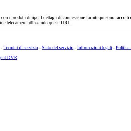
n i prodotti di iipc. I dettagli di connessione forniti qui sono raccolti
 tue telecamere utilizzando questi URL.
-
Termini di servizio
-
Stato del servizio
-
Informazioni legali
-
Politica
Agent DVR