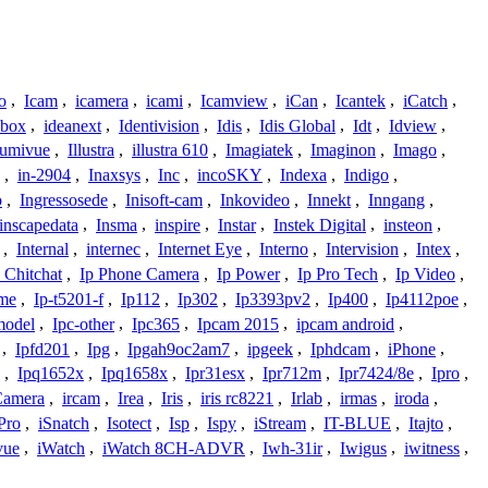
o
,
Icam
,
icamera
,
icami
,
Icamview
,
iCan
,
Icantek
,
iCatch
,
ybox
,
ideanext
,
Identivision
,
Idis
,
Idis Global
,
Idt
,
Idview
,
lumivue
,
Illustra
,
illustra 610
,
Imagiatek
,
Imaginon
,
Imago
,
,
in-2904
,
Inaxsys
,
Inc
,
incoSKY
,
Indexa
,
Indigo
,
o
,
Ingressosede
,
Inisoft-cam
,
Inkovideo
,
Innekt
,
Inngang
,
inscapedata
,
Insma
,
inspire
,
Instar
,
Instek Digital
,
insteon
,
,
Internal
,
internec
,
Internet Eye
,
Interno
,
Intervision
,
Intex
,
 Chitchat
,
Ip Phone Camera
,
Ip Power
,
Ip Pro Tech
,
Ip Video
,
ome
,
Ip-t5201-f
,
Ip112
,
Ip302
,
Ip3393pv2
,
Ip400
,
Ip4112poe
,
model
,
Ipc-other
,
Ipc365
,
Ipcam 2015
,
ipcam android
,
,
Ipfd201
,
Ipg
,
Ipgah9oc2am7
,
ipgeek
,
Iphdcam
,
iPhone
,
,
Ipq1652x
,
Ipq1658x
,
Ipr31esx
,
Ipr712m
,
Ipr7424/8e
,
Ipro
,
 Camera
,
ircam
,
Irea
,
Iris
,
iris rc8221
,
Irlab
,
irmas
,
iroda
,
Pro
,
iSnatch
,
Isotect
,
Isp
,
Ispy
,
iStream
,
IT-BLUE
,
Itajto
,
vue
,
iWatch
,
iWatch 8CH-ADVR
,
Iwh-31ir
,
Iwigus
,
iwitness
,