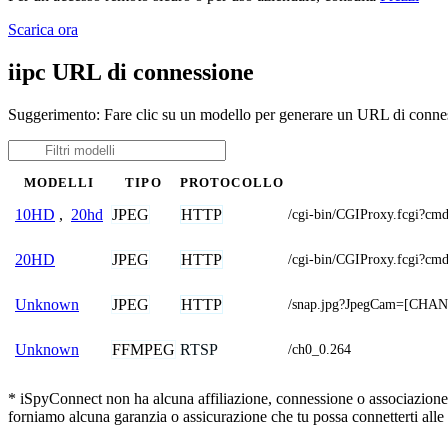
Scarica ora
iipc URL di connessione
Suggerimento: Fare clic su un modello per generare un URL di conness
MODELLI
TIPO
PROTOCOLLO
JPEG
HTTP
10HD
,
20hd
/cgi-bin/CGIProxy.fcgi
JPEG
HTTP
20HD
/cgi-bin/CGIProxy.fcgi
JPEG
HTTP
Unknown
/snap.jpg?JpegCam=[CHA
FFMPEG
RTSP
Unknown
/ch0_0.264
* iSpyConnect non ha alcuna affiliazione, connessione o associazione co
forniamo alcuna garanzia o assicurazione che tu possa connetterti alle