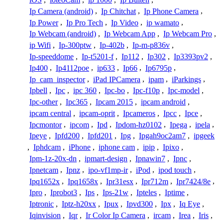
Ip Camera (android)
,
Ip Chitchat
,
Ip Phone Camera
,
Ip Power
,
Ip Pro Tech
,
Ip Video
,
ip wamato
,
Ip Webcam (android)
,
Ip Webcam App
,
Ip Webcam Pro
,
ip Wifi
,
Ip-300ptw
,
Ip-402b
,
Ip-m-p836v
,
Ip-speeddome
,
Ip-t5201-f
,
Ip112
,
Ip302
,
Ip3393pv2
,
Ip400
,
Ip4112poe
,
ip633
,
Ip66
,
Ip6795p
,
Ip_cam_inspector
,
iPad IPCamera
,
ipam
,
iParkings
,
Ipbell
,
Ipc
,
ipc 360
,
Ipc-bo
,
Ipc-f10p
,
Ipc-model
,
Ipc-other
,
Ipc365
,
Ipcam 2015
,
ipcam android
,
ipcam central
,
ipcam-oprit
,
Ipcameros
,
Ipcc
,
Ipce
,
Ipcmontor
,
ipcom
,
Ipd
,
Ipdom-hz0102
,
Ipega
,
ipela
,
Ipeye
,
Ipfd200
,
Ipfd201
,
Ipg
,
Ipgah9oc2am7
,
ipgeek
,
Iphdcam
,
iPhone
,
iphone cam
,
ipip
,
Ipixo
,
Ipm-1z-20x-dn
,
ipmart-design
,
Ipnawin7
,
Ipnc
,
Ipnetcam
,
Ipnz
,
ipo-vf1mp-ir
,
iPod
,
ipod touch
,
Ipq1652x
,
Ipq1658x
,
Ipr31esx
,
Ipr712m
,
Ipr7424/8e
,
Ipro
,
Iprobot3
,
Ips
,
Ips-21w
,
Ipteles
,
Iptime
,
Iptronic
,
Iptz-h20xx
,
Ipux
,
Ipvd300
,
Ipx
,
Iq Eye
,
Iqinvision
,
Iqr
,
Ir Color Ip Camera
,
ircam
,
Irea
,
Iris
,