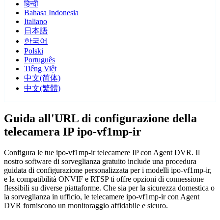
हिन्दी
Bahasa Indonesia
Italiano
日本語
한국어
Polski
Português
Tiếng Việt
中文(简体)
中文(繁體)
Guida all'URL di configurazione della
telecamera IP ipo-vf1mp-ir
Configura le tue ipo-vf1mp-ir telecamere IP con Agent DVR. Il
nostro software di sorveglianza gratuito include una procedura
guidata di configurazione personalizzata per i modelli ipo-vf1mp-ir,
e la compatibilità ONVIF e RTSP ti offre opzioni di connessione
flessibili su diverse piattaforme. Che sia per la sicurezza domestica o
la sorveglianza in ufficio, le telecamere ipo-vf1mp-ir con Agent
DVR forniscono un monitoraggio affidabile e sicuro.