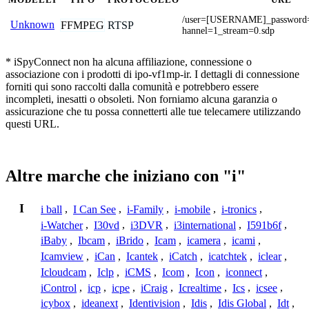
/user=[USERNAME]_passwor
Unknown
FFMPEG
RTSP
hannel=1_stream=0.sdp
* iSpyConnect non ha alcuna affiliazione, connessione o
associazione con i prodotti di ipo-vf1mp-ir. I dettagli di connessione
forniti qui sono raccolti dalla comunità e potrebbero essere
incompleti, inesatti o obsoleti. Non forniamo alcuna garanzia o
assicurazione che tu possa connetterti alle tue telecamere utilizzando
questi URL.
Altre marche che iniziano con "i"
I
i ball
,
I Can See
,
i-Family
,
i-mobile
,
i-tronics
,
i-Watcher
,
I30vd
,
i3DVR
,
i3international
,
I591b6f
,
iBaby
,
Ibcam
,
iBrido
,
Icam
,
icamera
,
icami
,
Icamview
,
iCan
,
Icantek
,
iCatch
,
icatchtek
,
iclear
,
Icloudcam
,
Iclp
,
iCMS
,
Icom
,
Icon
,
iconnect
,
iControl
,
icp
,
icpe
,
iCraig
,
Icrealtime
,
Ics
,
icsee
,
icybox
,
ideanext
,
Identivision
,
Idis
,
Idis Global
,
Idt
,