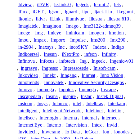
Idview
,
iDVR
,
Ie-link-0
,
Iegeek
,
Iernut 2
,
Iets
,
Iflux
,
iGET
,
Igson
,
Iguard
,
iipc
,
Ijack Liu
,
Ikegami
,
Ikonic
,
Ildvr
,
iLink
,
Illumivue
,
Illustra
,
illustra 610
,
Imagiatek
,
Imaginon
,
Imago
,
Ime3122-admnq39
,
imege
,
Img
,
Imieye
,
iminicam
,
Imogen
,
imotion
,
Imou
,
Impax
,
Imporx
,
Impulse
,
Ims200
,
Imx290
,
in-2904
,
Inaxsys
,
Inc
,
incoSKY
,
Indexa
,
Indigo
,
Indkoersel
,
Inesun
,
iNextPro
,
infeon
,
Infinity
,
Infinova
,
Infocus
,
infotech
,
Ing
,
Ingeek
,
Ingenic-v01
,
ingrasys
,
Ingresso
,
Ingressosede
,
Inisoft-cam
,
Inkovideo
,
Innekt
,
Inngang
,
Innmat
,
Inno Vision
,
Innotrends
,
Innovatek
,
Innovative Security Designs
,
Innovo
,
inomega
,
Inpotek
,
Inqmega
,
Inscape
,
inscapedata
,
Insma
,
inspire
,
Instar
,
Instek Digital
,
insteon
,
Insys
,
Intamac
,
intel
,
Intelbras
,
Intelkam
,
intelligent
,
Intelligent Network
,
Intellinet
,
Intellio
,
Intellsec
,
Interlogix
,
Interna
,
Internal
,
internec
,
Internet Eye
,
Interno
,
Intervision
,
Intex
,
Invid
,
Invidtech
,
Inwerang
,
Io Data
,
ioGear
,
ion
,
ionodes
,
iOS
,
ioteoCam
,
ip 1000
,
Ip Buiten
,