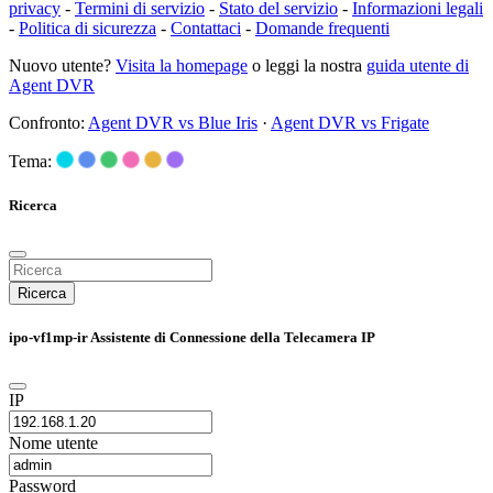
privacy
-
Termini di servizio
-
Stato del servizio
-
Informazioni legali
-
Politica di sicurezza
-
Contattaci
-
Domande frequenti
Nuovo utente?
Visita la homepage
o leggi la nostra
guida utente di
Agent DVR
Confronto:
Agent DVR vs Blue Iris
·
Agent DVR vs Frigate
Tema:
Ricerca
Ricerca
ipo-vf1mp-ir Assistente di Connessione della Telecamera IP
IP
Nome utente
Password