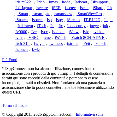
iris rc8221
,
Irlab
,
irmas
,
iroda
,
Isabeau
,
Isbsupport
,
Isd Jaguar
,
isecure
,
iSEE
,
iseetec
,
Iseeu
,
iShare
,
Isit
,
iSmart
,
ismart gate
,
ismartview
,
iSmartViewPro
,
iSnatch
,
Isotect
,
Isp
,
Ispy
,
iStream
,
IT-BLUE
,
Itajto
,
Italsistem
,
iTech
,
Its
,
Itx
,
Itx-security
,
iueye
,
iuk
,
Iv9000
,
Ivc
,
Ivcc
,
Ivideon
,
iView
,
Ivio
,
ivision
,
ivms
,
iVSEC
,
ivue
,
iWatch
,
iWatch 8CH-ADVR
,
Iwh-31ir
,
Iwigus
,
iwitness
,
ixtrima
,
iZett
,
Izotech
,
Iztouch
,
Izviz
Più Fonti
* iSpyConnect non ha alcuna affiliazione, connessione o
associazione con i prodotti di ipo-vf1mp-ir. I dettagli di connessione
forniti qui sono raccolti dalla comunità e potrebbero essere
incompleti, inesatti o obsoleti. Non forniamo alcuna garanzia o
assicurazione che tu possa connetterti alle tue telecamere utilizzando
questi URL.
Torna all'inizio
© Copyright 2011-2026 iSpyConnect.com -
Informativa sulla