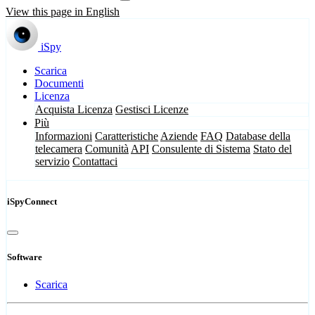
View this page in English
iSpy
Scarica
Documenti
Licenza
Acquista Licenza
Gestisci Licenze
Più
Informazioni
Caratteristiche
Aziende
FAQ
Database della
telecamera
Comunità
API
Consulente di Sistema
Stato del
servizio
Contattaci
iSpyConnect
Software
Scarica