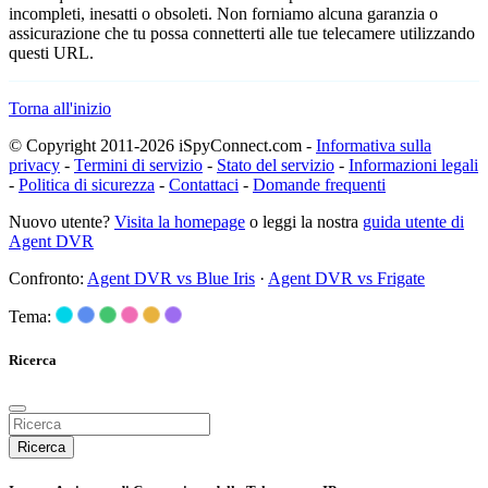
incompleti, inesatti o obsoleti. Non forniamo alcuna garanzia o
assicurazione che tu possa connetterti alle tue telecamere utilizzando
questi URL.
Torna all'inizio
© Copyright 2011-2026 iSpyConnect.com -
Informativa sulla
privacy
-
Termini di servizio
-
Stato del servizio
-
Informazioni legali
-
Politica di sicurezza
-
Contattaci
-
Domande frequenti
Nuovo utente?
Visita la homepage
o leggi la nostra
guida utente di
Agent DVR
Confronto:
Agent DVR vs Blue Iris
·
Agent DVR vs Frigate
Tema:
Ricerca
Ricerca