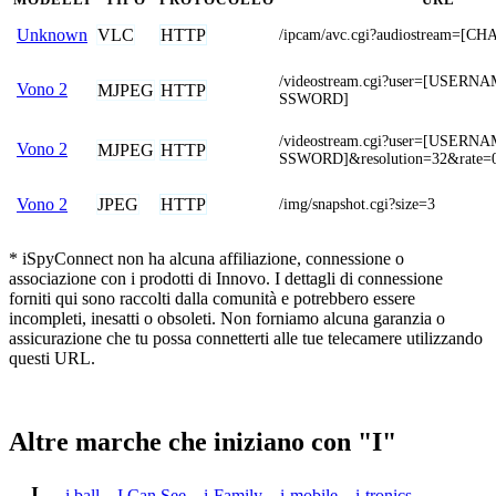
VLC
HTTP
Unknown
/ipcam/avc.cgi?audiostream=[C
/videostream.cgi?user=[USER
Vono 2
MJPEG
HTTP
SSWORD]
/videostream.cgi?user=[USER
Vono 2
MJPEG
HTTP
SSWORD]&resolution=32&rate=
JPEG
HTTP
Vono 2
/img/snapshot.cgi?size=3
* iSpyConnect non ha alcuna affiliazione, connessione o
associazione con i prodotti di Innovo. I dettagli di connessione
forniti qui sono raccolti dalla comunità e potrebbero essere
incompleti, inesatti o obsoleti. Non forniamo alcuna garanzia o
assicurazione che tu possa connetterti alle tue telecamere utilizzando
questi URL.
Altre marche che iniziano con "I"
I
i ball
,
I Can See
,
i-Family
,
i-mobile
,
i-tronics
,