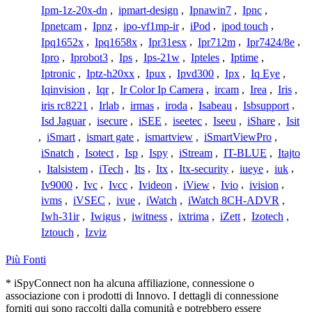
Ipm-1z-20x-dn
,
ipmart-design
,
Ipnawin7
,
Ipnc
,
Ipnetcam
,
Ipnz
,
ipo-vf1mp-ir
,
iPod
,
ipod touch
,
Ipq1652x
,
Ipq1658x
,
Ipr31esx
,
Ipr712m
,
Ipr7424/8e
,
Ipro
,
Iprobot3
,
Ips
,
Ips-21w
,
Ipteles
,
Iptime
,
Iptronic
,
Iptz-h20xx
,
Ipux
,
Ipvd300
,
Ipx
,
Iq Eye
,
Iqinvision
,
Iqr
,
Ir Color Ip Camera
,
ircam
,
Irea
,
Iris
,
iris rc8221
,
Irlab
,
irmas
,
iroda
,
Isabeau
,
Isbsupport
,
Isd Jaguar
,
isecure
,
iSEE
,
iseetec
,
Iseeu
,
iShare
,
Isit
,
iSmart
,
ismart gate
,
ismartview
,
iSmartViewPro
,
iSnatch
,
Isotect
,
Isp
,
Ispy
,
iStream
,
IT-BLUE
,
Itajto
,
Italsistem
,
iTech
,
Its
,
Itx
,
Itx-security
,
iueye
,
iuk
,
Iv9000
,
Ivc
,
Ivcc
,
Ivideon
,
iView
,
Ivio
,
ivision
,
ivms
,
iVSEC
,
ivue
,
iWatch
,
iWatch 8CH-ADVR
,
Iwh-31ir
,
Iwigus
,
iwitness
,
ixtrima
,
iZett
,
Izotech
,
Iztouch
,
Izviz
Più Fonti
* iSpyConnect non ha alcuna affiliazione, connessione o
associazione con i prodotti di Innovo. I dettagli di connessione
forniti qui sono raccolti dalla comunità e potrebbero essere