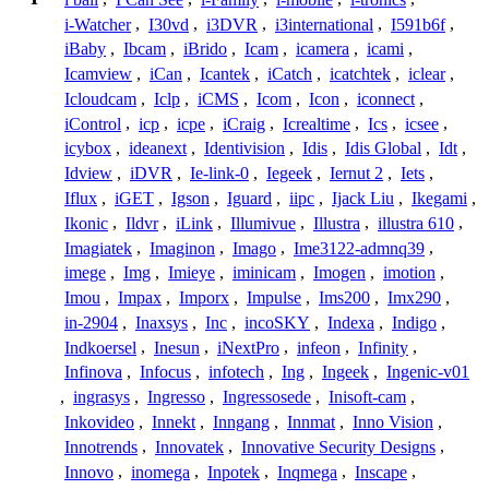
i-Watcher
,
I30vd
,
i3DVR
,
i3international
,
I591b6f
,
iBaby
,
Ibcam
,
iBrido
,
Icam
,
icamera
,
icami
,
Icamview
,
iCan
,
Icantek
,
iCatch
,
icatchtek
,
iclear
,
Icloudcam
,
Iclp
,
iCMS
,
Icom
,
Icon
,
iconnect
,
iControl
,
icp
,
icpe
,
iCraig
,
Icrealtime
,
Ics
,
icsee
,
icybox
,
ideanext
,
Identivision
,
Idis
,
Idis Global
,
Idt
,
Idview
,
iDVR
,
Ie-link-0
,
Iegeek
,
Iernut 2
,
Iets
,
Iflux
,
iGET
,
Igson
,
Iguard
,
iipc
,
Ijack Liu
,
Ikegami
,
Ikonic
,
Ildvr
,
iLink
,
Illumivue
,
Illustra
,
illustra 610
,
Imagiatek
,
Imaginon
,
Imago
,
Ime3122-admnq39
,
imege
,
Img
,
Imieye
,
iminicam
,
Imogen
,
imotion
,
Imou
,
Impax
,
Imporx
,
Impulse
,
Ims200
,
Imx290
,
in-2904
,
Inaxsys
,
Inc
,
incoSKY
,
Indexa
,
Indigo
,
Indkoersel
,
Inesun
,
iNextPro
,
infeon
,
Infinity
,
Infinova
,
Infocus
,
infotech
,
Ing
,
Ingeek
,
Ingenic-v01
,
ingrasys
,
Ingresso
,
Ingressosede
,
Inisoft-cam
,
Inkovideo
,
Innekt
,
Inngang
,
Innmat
,
Inno Vision
,
Innotrends
,
Innovatek
,
Innovative Security Designs
,
Innovo
,
inomega
,
Inpotek
,
Inqmega
,
Inscape
,