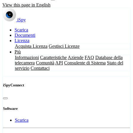
View this page in English
iSpy
Scarica
Documenti
Licenza
Acquista Licenza
Gestisci Licenze
Più
Informazioni
Caratteristiche
Aziende
FAQ
Database della
telecamera
Comunità
API
Consulente di Sistema
Stato del
servizio
Contattaci
iSpyConnect
Software
Scarica