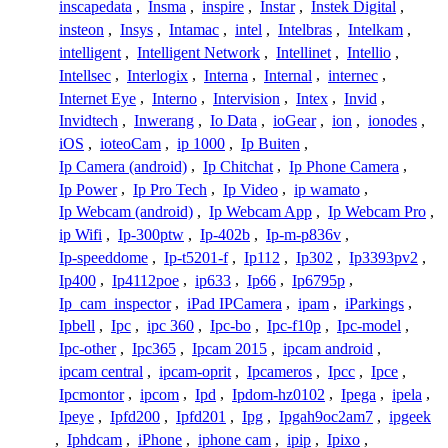
inscapedata
,
Insma
,
inspire
,
Instar
,
Instek Digital
,
insteon
,
Insys
,
Intamac
,
intel
,
Intelbras
,
Intelkam
,
intelligent
,
Intelligent Network
,
Intellinet
,
Intellio
,
Intellsec
,
Interlogix
,
Interna
,
Internal
,
internec
,
Internet Eye
,
Interno
,
Intervision
,
Intex
,
Invid
,
Invidtech
,
Inwerang
,
Io Data
,
ioGear
,
ion
,
ionodes
,
iOS
,
ioteoCam
,
ip 1000
,
Ip Buiten
,
Ip Camera (android)
,
Ip Chitchat
,
Ip Phone Camera
,
Ip Power
,
Ip Pro Tech
,
Ip Video
,
ip wamato
,
Ip Webcam (android)
,
Ip Webcam App
,
Ip Webcam Pro
,
ip Wifi
,
Ip-300ptw
,
Ip-402b
,
Ip-m-p836v
,
Ip-speeddome
,
Ip-t5201-f
,
Ip112
,
Ip302
,
Ip3393pv2
,
Ip400
,
Ip4112poe
,
ip633
,
Ip66
,
Ip6795p
,
Ip_cam_inspector
,
iPad IPCamera
,
ipam
,
iParkings
,
Ipbell
,
Ipc
,
ipc 360
,
Ipc-bo
,
Ipc-f10p
,
Ipc-model
,
Ipc-other
,
Ipc365
,
Ipcam 2015
,
ipcam android
,
ipcam central
,
ipcam-oprit
,
Ipcameros
,
Ipcc
,
Ipce
,
Ipcmontor
,
ipcom
,
Ipd
,
Ipdom-hz0102
,
Ipega
,
ipela
,
Ipeye
,
Ipfd200
,
Ipfd201
,
Ipg
,
Ipgah9oc2am7
,
ipgeek
,
Iphdcam
,
iPhone
,
iphone cam
,
ipip
,
Ipixo
,