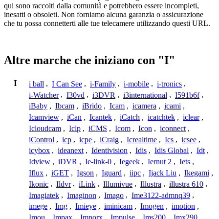
qui sono raccolti dalla comunità e potrebbero essere incompleti,
inesatti o obsoleti. Non forniamo alcuna garanzia o assicurazione
che tu possa connetterti alle tue telecamere utilizzando questi URL.
Altre marche che iniziano con "I"
I
i ball
,
I Can See
,
i-Family
,
i-mobile
,
i-tronics
,
i-Watcher
,
I30vd
,
i3DVR
,
i3international
,
I591b6f
,
iBaby
,
Ibcam
,
iBrido
,
Icam
,
icamera
,
icami
,
Icamview
,
iCan
,
Icantek
,
iCatch
,
icatchtek
,
iclear
,
Icloudcam
,
Iclp
,
iCMS
,
Icom
,
Icon
,
iconnect
,
iControl
,
icp
,
icpe
,
iCraig
,
Icrealtime
,
Ics
,
icsee
,
icybox
,
ideanext
,
Identivision
,
Idis
,
Idis Global
,
Idt
,
Idview
,
iDVR
,
Ie-link-0
,
Iegeek
,
Iernut 2
,
Iets
,
Iflux
,
iGET
,
Igson
,
Iguard
,
iipc
,
Ijack Liu
,
Ikegami
,
Ikonic
,
Ildvr
,
iLink
,
Illumivue
,
Illustra
,
illustra 610
,
Imagiatek
,
Imaginon
,
Imago
,
Ime3122-admnq39
,
imege
,
Img
,
Imieye
,
iminicam
,
Imogen
,
imotion
,
Imou
,
Impax
,
Imporx
,
Impulse
,
Ims200
,
Imx290
,