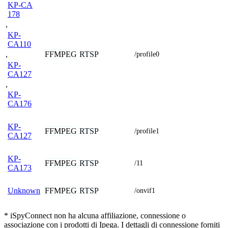
KP-CA
178
,
KP-
CA110
FFMPEG
RTSP
,
/profile0
KP-
CA127
,
KP-
CA176
KP-
FFMPEG
RTSP
/profile1
CA127
KP-
FFMPEG
RTSP
/11
CA173
FFMPEG
RTSP
Unknown
/onvif1
* iSpyConnect non ha alcuna affiliazione, connessione o
associazione con i prodotti di Ipega. I dettagli di connessione forniti