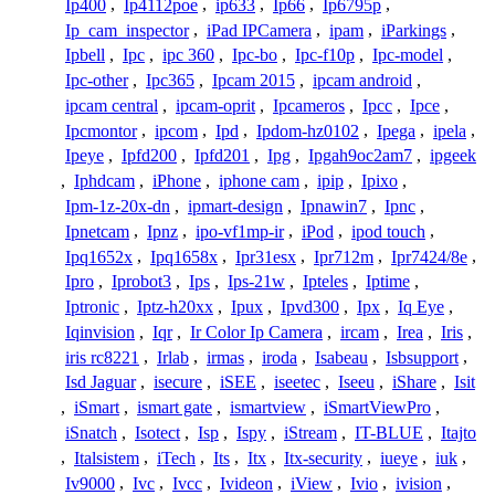
Ip400
,
Ip4112poe
,
ip633
,
Ip66
,
Ip6795p
,
Ip_cam_inspector
,
iPad IPCamera
,
ipam
,
iParkings
,
Ipbell
,
Ipc
,
ipc 360
,
Ipc-bo
,
Ipc-f10p
,
Ipc-model
,
Ipc-other
,
Ipc365
,
Ipcam 2015
,
ipcam android
,
ipcam central
,
ipcam-oprit
,
Ipcameros
,
Ipcc
,
Ipce
,
Ipcmontor
,
ipcom
,
Ipd
,
Ipdom-hz0102
,
Ipega
,
ipela
,
Ipeye
,
Ipfd200
,
Ipfd201
,
Ipg
,
Ipgah9oc2am7
,
ipgeek
,
Iphdcam
,
iPhone
,
iphone cam
,
ipip
,
Ipixo
,
Ipm-1z-20x-dn
,
ipmart-design
,
Ipnawin7
,
Ipnc
,
Ipnetcam
,
Ipnz
,
ipo-vf1mp-ir
,
iPod
,
ipod touch
,
Ipq1652x
,
Ipq1658x
,
Ipr31esx
,
Ipr712m
,
Ipr7424/8e
,
Ipro
,
Iprobot3
,
Ips
,
Ips-21w
,
Ipteles
,
Iptime
,
Iptronic
,
Iptz-h20xx
,
Ipux
,
Ipvd300
,
Ipx
,
Iq Eye
,
Iqinvision
,
Iqr
,
Ir Color Ip Camera
,
ircam
,
Irea
,
Iris
,
iris rc8221
,
Irlab
,
irmas
,
iroda
,
Isabeau
,
Isbsupport
,
Isd Jaguar
,
isecure
,
iSEE
,
iseetec
,
Iseeu
,
iShare
,
Isit
,
iSmart
,
ismart gate
,
ismartview
,
iSmartViewPro
,
iSnatch
,
Isotect
,
Isp
,
Ispy
,
iStream
,
IT-BLUE
,
Itajto
,
Italsistem
,
iTech
,
Its
,
Itx
,
Itx-security
,
iueye
,
iuk
,
Iv9000
,
Ivc
,
Ivcc
,
Ivideon
,
iView
,
Ivio
,
ivision
,