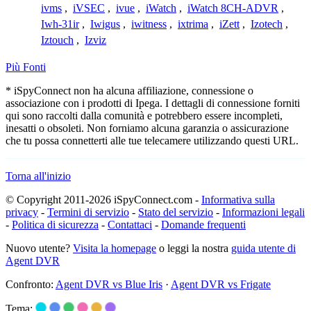
ivms
,
iVSEC
,
ivue
,
iWatch
,
iWatch 8CH-ADVR
,
Iwh-31ir
,
Iwigus
,
iwitness
,
ixtrima
,
iZett
,
Izotech
,
Iztouch
,
Izviz
Più Fonti
* iSpyConnect non ha alcuna affiliazione, connessione o
associazione con i prodotti di Ipega. I dettagli di connessione forniti
qui sono raccolti dalla comunità e potrebbero essere incompleti,
inesatti o obsoleti. Non forniamo alcuna garanzia o assicurazione
che tu possa connetterti alle tue telecamere utilizzando questi URL.
Torna all'inizio
© Copyright 2011-2026 iSpyConnect.com -
Informativa sulla
privacy
-
Termini di servizio
-
Stato del servizio
-
Informazioni legali
-
Politica di sicurezza
-
Contattaci
-
Domande frequenti
Nuovo utente?
Visita la homepage
o leggi la nostra
guida utente di
Agent DVR
Confronto:
Agent DVR vs Blue Iris
·
Agent DVR vs Frigate
Tema: