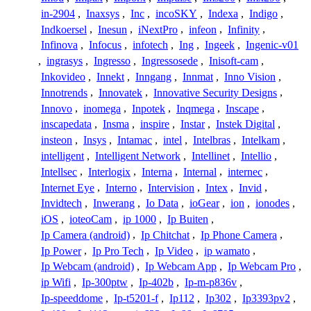
in-2904
,
Inaxsys
,
Inc
,
incoSKY
,
Indexa
,
Indigo
,
Indkoersel
,
Inesun
,
iNextPro
,
infeon
,
Infinity
,
Infinova
,
Infocus
,
infotech
,
Ing
,
Ingeek
,
Ingenic-v01
,
ingrasys
,
Ingresso
,
Ingressosede
,
Inisoft-cam
,
Inkovideo
,
Innekt
,
Inngang
,
Innmat
,
Inno Vision
,
Innotrends
,
Innovatek
,
Innovative Security Designs
,
Innovo
,
inomega
,
Inpotek
,
Inqmega
,
Inscape
,
inscapedata
,
Insma
,
inspire
,
Instar
,
Instek Digital
,
insteon
,
Insys
,
Intamac
,
intel
,
Intelbras
,
Intelkam
,
intelligent
,
Intelligent Network
,
Intellinet
,
Intellio
,
Intellsec
,
Interlogix
,
Interna
,
Internal
,
internec
,
Internet Eye
,
Interno
,
Intervision
,
Intex
,
Invid
,
Invidtech
,
Inwerang
,
Io Data
,
ioGear
,
ion
,
ionodes
,
iOS
,
ioteoCam
,
ip 1000
,
Ip Buiten
,
Ip Camera (android)
,
Ip Chitchat
,
Ip Phone Camera
,
Ip Power
,
Ip Pro Tech
,
Ip Video
,
ip wamato
,
Ip Webcam (android)
,
Ip Webcam App
,
Ip Webcam Pro
,
ip Wifi
,
Ip-300ptw
,
Ip-402b
,
Ip-m-p836v
,
Ip-speeddome
,
Ip-t5201-f
,
Ip112
,
Ip302
,
Ip3393pv2
,