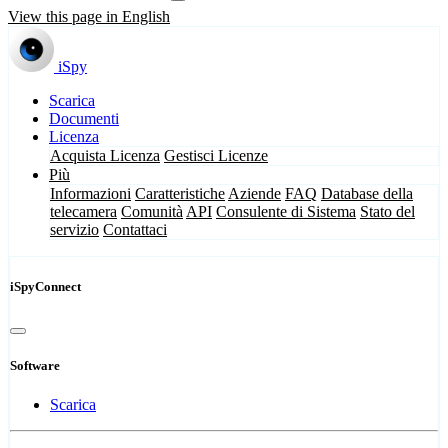
View this page in English
iSpy
Scarica
Documenti
Licenza
Acquista Licenza
Gestisci Licenze
Più
Informazioni
Caratteristiche
Aziende
FAQ
Database della
telecamera
Comunità
API
Consulente di Sistema
Stato del
servizio
Contattaci
iSpyConnect
Software
Scarica