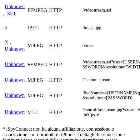
Unknown
FFMPEG
HTTP
/videostream.asf
,
SE1
JPEG
HTTP
5
/image.jpg
X
,
MJPEG
HTTP
/video
Unknown
/videostream.asf?user=[USE
Unknown
FFMPEG
HTTP
SSWORD]&resolution=[WIDT
MJPEG
HTTP
Unknown
/?action=stream
/live?camera=[USERNAME]&qu
Unknown
MJPEG
HTTP
&resolution=[PASSWORD]
/control/faststream.jpg?strea
Unknown
VLC
HTTP
th&fps=6
* iSpyConnect non ha alcuna affiliazione, connessione o
associazione con i prodotti di iPhone. I dettagli di connessione