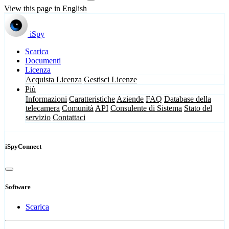
View this page in English
iSpy
Scarica
Documenti
Licenza
Acquista Licenza
Gestisci Licenze
Più
Informazioni
Caratteristiche
Aziende
FAQ
Database della
telecamera
Comunità
API
Consulente di Sistema
Stato del
servizio
Contattaci
iSpyConnect
Software
Scarica