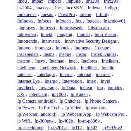
Imou
,
Impax
,
Imporx
,
Impulse
,
Ims200
,
Imx290
,
in-2904
,
Inaxsys
,
Inc
,
incoSKY
,
Indexa
,
Indigo
,
Indkoersel
,
Inesun
,
iNextPro
,
infeon
,
Infinity
,
Infinova
,
Infocus
,
infotech
,
Ing
,
Ingeek
,
Ingenic-v01
,
ingrasys
,
Ingresso
,
Ingressosede
,
Inisoft-cam
,
Inkovideo
,
Innekt
,
Inngang
,
Innmat
,
Inno Vision
,
Innotrends
,
Innovatek
,
Innovative Security Designs
,
Innovo
,
inomega
,
Inpotek
,
Inqmega
,
Inscape
,
inscapedata
,
Insma
,
inspire
,
Instar
,
Instek Digital
,
insteon
,
Insys
,
Intamac
,
intel
,
Intelbras
,
Intelkam
,
intelligent
,
Intelligent Network
,
Intellinet
,
Intellio
,
Intellsec
,
Interlogix
,
Interna
,
Internal
,
internec
,
Internet Eye
,
Interno
,
Intervision
,
Intex
,
Invid
,
Invidtech
,
Inwerang
,
Io Data
,
ioGear
,
ion
,
ionodes
,
iOS
,
ioteoCam
,
ip 1000
,
Ip Buiten
,
Ip Camera (android)
,
Ip Chitchat
,
Ip Phone Camera
,
Ip Power
,
Ip Pro Tech
,
Ip Video
,
ip wamato
,
Ip Webcam (android)
,
Ip Webcam App
,
Ip Webcam Pro
,
ip Wifi
,
Ip-300ptw
,
Ip-402b
,
Ip-m-p836v
,
Ip-speeddome
,
Ip-t5201-f
,
Ip112
,
Ip302
,
Ip3393pv2
,