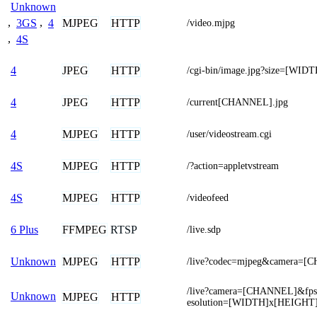
Unknown
MJPEG
HTTP
,
3GS
,
4
/video.mjpg
,
4S
JPEG
HTTP
4
/cgi-bin/image.jpg?size=[WI
JPEG
HTTP
4
/current[CHANNEL].jpg
MJPEG
HTTP
4
/user/videostream.cgi
MJPEG
HTTP
4S
/?action=appletvstream
MJPEG
HTTP
4S
/videofeed
FFMPEG
RTSP
6 Plus
/live.sdp
MJPEG
HTTP
Unknown
/live?codec=mjpeg&camera=
/live?camera=[CHANNEL]&fps
Unknown
MJPEG
HTTP
esolution=[WIDTH]x[HEIGHT