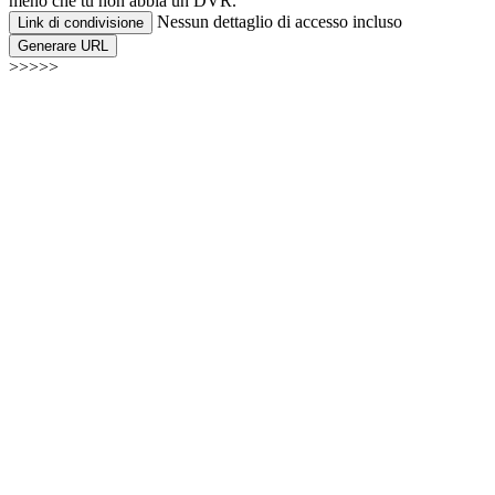
meno che tu non abbia un DVR.
Nessun dettaglio di accesso incluso
Link di condivisione
Generare URL
>>>>>