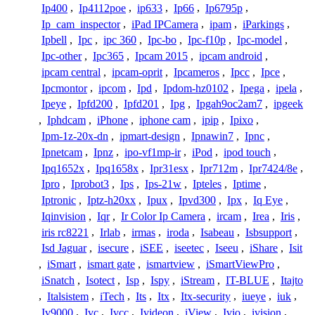
Ip400
,
Ip4112poe
,
ip633
,
Ip66
,
Ip6795p
,
Ip_cam_inspector
,
iPad IPCamera
,
ipam
,
iParkings
,
Ipbell
,
Ipc
,
ipc 360
,
Ipc-bo
,
Ipc-f10p
,
Ipc-model
,
Ipc-other
,
Ipc365
,
Ipcam 2015
,
ipcam android
,
ipcam central
,
ipcam-oprit
,
Ipcameros
,
Ipcc
,
Ipce
,
Ipcmontor
,
ipcom
,
Ipd
,
Ipdom-hz0102
,
Ipega
,
ipela
,
Ipeye
,
Ipfd200
,
Ipfd201
,
Ipg
,
Ipgah9oc2am7
,
ipgeek
,
Iphdcam
,
iPhone
,
iphone cam
,
ipip
,
Ipixo
,
Ipm-1z-20x-dn
,
ipmart-design
,
Ipnawin7
,
Ipnc
,
Ipnetcam
,
Ipnz
,
ipo-vf1mp-ir
,
iPod
,
ipod touch
,
Ipq1652x
,
Ipq1658x
,
Ipr31esx
,
Ipr712m
,
Ipr7424/8e
,
Ipro
,
Iprobot3
,
Ips
,
Ips-21w
,
Ipteles
,
Iptime
,
Iptronic
,
Iptz-h20xx
,
Ipux
,
Ipvd300
,
Ipx
,
Iq Eye
,
Iqinvision
,
Iqr
,
Ir Color Ip Camera
,
ircam
,
Irea
,
Iris
,
iris rc8221
,
Irlab
,
irmas
,
iroda
,
Isabeau
,
Isbsupport
,
Isd Jaguar
,
isecure
,
iSEE
,
iseetec
,
Iseeu
,
iShare
,
Isit
,
iSmart
,
ismart gate
,
ismartview
,
iSmartViewPro
,
iSnatch
,
Isotect
,
Isp
,
Ispy
,
iStream
,
IT-BLUE
,
Itajto
,
Italsistem
,
iTech
,
Its
,
Itx
,
Itx-security
,
iueye
,
iuk
,
Iv9000
,
Ivc
,
Ivcc
,
Ivideon
,
iView
,
Ivio
,
ivision
,