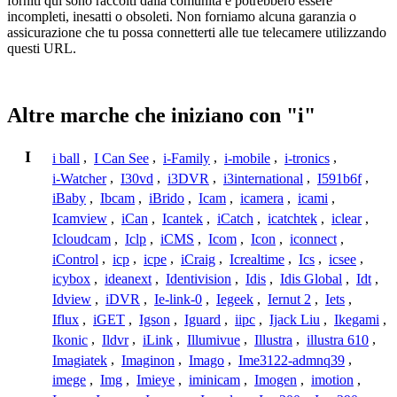
forniti qui sono raccolti dalla comunità e potrebbero essere
incompleti, inesatti o obsoleti. Non forniamo alcuna garanzia o
assicurazione che tu possa connetterti alle tue telecamere utilizzando
questi URL.
Altre marche che iniziano con "i"
I
i ball
,
I Can See
,
i-Family
,
i-mobile
,
i-tronics
,
i-Watcher
,
I30vd
,
i3DVR
,
i3international
,
I591b6f
,
iBaby
,
Ibcam
,
iBrido
,
Icam
,
icamera
,
icami
,
Icamview
,
iCan
,
Icantek
,
iCatch
,
icatchtek
,
iclear
,
Icloudcam
,
Iclp
,
iCMS
,
Icom
,
Icon
,
iconnect
,
iControl
,
icp
,
icpe
,
iCraig
,
Icrealtime
,
Ics
,
icsee
,
icybox
,
ideanext
,
Identivision
,
Idis
,
Idis Global
,
Idt
,
Idview
,
iDVR
,
Ie-link-0
,
Iegeek
,
Iernut 2
,
Iets
,
Iflux
,
iGET
,
Igson
,
Iguard
,
iipc
,
Ijack Liu
,
Ikegami
,
Ikonic
,
Ildvr
,
iLink
,
Illumivue
,
Illustra
,
illustra 610
,
Imagiatek
,
Imaginon
,
Imago
,
Ime3122-admnq39
,
imege
,
Img
,
Imieye
,
iminicam
,
Imogen
,
imotion
,