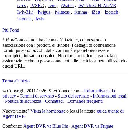
ivms
,
iVSEC
,
ivue
,
iWatch
,
iWatch 8CH-ADVR
,
Iwh-31ir
,
Iwigus
,
iwitness
,
ixtrima
,
iZett
,
Izotech
,
Iztouch
,
Izviz
Più Fonti
* iSpyConnect non ha alcuna affiliazione, connessione o
associazione con i prodotti di iPhone. I dettagli di connessione
forniti qui sono raccolti dalla comunità e potrebbero essere
incompleti, inesatti o obsoleti. Non forniamo alcuna garanzia o
assicurazione che tu possa connetterti alle tue telecamere utilizzando
questi URL.
Torna all'inizio
© Copyright 2011-2026 iSpyConnect.com -
Informativa sulla
privacy
-
Termini di servizio
-
Stato del servizio
-
Informazioni legali
-
Politica di sicurezza
-
Contattaci
-
Domande frequenti
Nuovo utente?
Visita la homepage
o leggi la nostra
guida utente di
Agent DVR
Confronto:
Agent DVR vs Blue Iris
·
Agent DVR vs Frigate