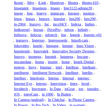
Ikonic
,
Ildvr
,
iLink
,
Illumivue
,
Illustra
,
illustra 610
,
Imagiatek
,
Imaginon
,
Imago
,
Ime3122-admnq39
,
imege
,
Img
,
Imieye
,
iminicam
,
Imogen
,
imotion
,
Imou
,
Impax
,
Imporx
,
Impulse
,
Ims200
,
Imx290
,
in-2904
,
Inaxsys
,
Inc
,
incoSKY
,
Indexa
,
Indigo
,
Indkoersel
,
Inesun
,
iNextPro
,
infeon
,
Infinity
,
Infinova
,
Infocus
,
infotech
,
Ing
,
Ingeek
,
Ingenic-v01
,
ingrasys
,
Ingresso
,
Ingressosede
,
Inisoft-cam
,
Inkovideo
,
Innekt
,
Inngang
,
Innmat
,
Inno Vision
,
Innotrends
,
Innovatek
,
Innovative Security Designs
,
Innovo
,
inomega
,
Inpotek
,
Inqmega
,
Inscape
,
inscapedata
,
Insma
,
inspire
,
Instar
,
Instek Digital
,
insteon
,
Insys
,
Intamac
,
intel
,
Intelbras
,
Intelkam
,
intelligent
,
Intelligent Network
,
Intellinet
,
Intellio
,
Intellsec
,
Interlogix
,
Interna
,
Internal
,
internec
,
Internet Eye
,
Interno
,
Intervision
,
Intex
,
Invid
,
Invidtech
,
Inwerang
,
Io Data
,
ioGear
,
ion
,
ionodes
,
iOS
,
ioteoCam
,
ip 1000
,
Ip Buiten
,
Ip Camera (android)
,
Ip Chitchat
,
Ip Phone Camera
,
Ip Power
,
Ip Pro Tech
,
Ip Video
,
ip wamato
,