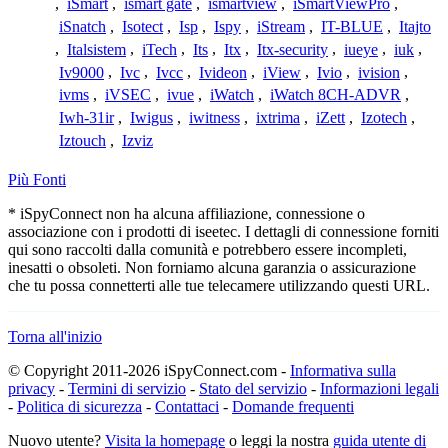
,
iSmart
,
ismart gate
,
ismartview
,
iSmartViewPro
,
iSnatch
,
Isotect
,
Isp
,
Ispy
,
iStream
,
IT-BLUE
,
Itajto
,
Italsistem
,
iTech
,
Its
,
Itx
,
Itx-security
,
iueye
,
iuk
,
Iv9000
,
Ivc
,
Ivcc
,
Ivideon
,
iView
,
Ivio
,
ivision
,
ivms
,
iVSEC
,
ivue
,
iWatch
,
iWatch 8CH-ADVR
,
Iwh-31ir
,
Iwigus
,
iwitness
,
ixtrima
,
iZett
,
Izotech
,
Iztouch
,
Izviz
Più Fonti
* iSpyConnect non ha alcuna affiliazione, connessione o
associazione con i prodotti di iseetec. I dettagli di connessione forniti
qui sono raccolti dalla comunità e potrebbero essere incompleti,
inesatti o obsoleti. Non forniamo alcuna garanzia o assicurazione
che tu possa connetterti alle tue telecamere utilizzando questi URL.
Torna all'inizio
© Copyright 2011-2026 iSpyConnect.com -
Informativa sulla
privacy
-
Termini di servizio
-
Stato del servizio
-
Informazioni legali
-
Politica di sicurezza
-
Contattaci
-
Domande frequenti
Nuovo utente?
Visita la homepage
o leggi la nostra
guida utente di