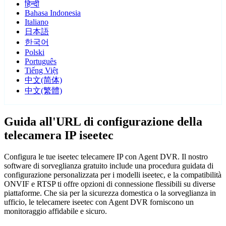
हिन्दी
Bahasa Indonesia
Italiano
日本語
한국어
Polski
Português
Tiếng Việt
中文(简体)
中文(繁體)
Guida all'URL di configurazione della
telecamera IP iseetec
Configura le tue iseetec telecamere IP con Agent DVR. Il nostro
software di sorveglianza gratuito include una procedura guidata di
configurazione personalizzata per i modelli iseetec, e la compatibilità
ONVIF e RTSP ti offre opzioni di connessione flessibili su diverse
piattaforme. Che sia per la sicurezza domestica o la sorveglianza in
ufficio, le telecamere iseetec con Agent DVR forniscono un
monitoraggio affidabile e sicuro.