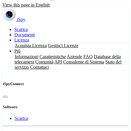
View this page in English
iSpy
Scarica
Documenti
Licenza
Acquista Licenza
Gestisci Licenze
Più
Informazioni
Caratteristiche
Aziende
FAQ
Database della
telecamera
Comunità
API
Consulente di Sistema
Stato del
servizio
Contattaci
iSpyConnect
Software
Scarica