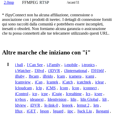
FFMPEG
RTSP
2.0mp
/ucast/11
* iSpyConnect non ha alcuna affiliazione, connessione o
associazione con i prodotti di iseetec. I dettagli di connessione forniti
qui sono raccolti dalla comunità e potrebbero essere incompleti,
inesatti o obsoleti. Non forniamo alcuna garanzia o assicurazione
che tu possa connetterti alle tue telecamere utilizzando questi URL.
Altre marche che iniziano con "i"
I
i ball
,
I Can See
,
i-Family
,
i-mobile
,
i-tronics
,
i-Watcher
,
I30vd
,
i3DVR
,
i3international
,
I591b6f
,
iBaby
,
Ibcam
,
iBrido
,
Icam
,
icamera
,
icami
,
Icamview
,
iCan
,
Icantek
,
iCatch
,
icatchtek
,
iclear
,
Icloudcam
,
Iclp
,
iCMS
,
Icom
,
Icon
,
iconnect
,
iControl
,
icp
,
icpe
,
iCraig
,
Icrealtime
,
Ics
,
icsee
,
icybox
,
ideanext
,
Identivision
,
Idis
,
Idis Global
,
Idt
,
Idview
,
iDVR
,
Ie-link-0
,
Iegeek
,
Iernut 2
,
Iets
,
Iflux
,
iGET
,
Igson
,
Iguard
,
iipc
,
Ijack Liu
,
Ikegami
,