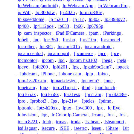
Ip Webcam (android)
,
Ip Webcam App
,
Ip Webcam Pro
,
ip Wifi
,
Ip-300ptw
,
Ip-402b
,
Ip-m-p836v
,
Ip-speeddome
,
Ip-t5201-f
,
Ip112
,
Ip302
,
Ip3393pv2
,
Ip400
,
Ip4112poe
,
ip633
,
Ip66
,
Ip6795p
,
Ip_cam_inspector
,
iPad IPCamera
,
ipam
,
iParkings
,
Ipbell
,
Ipc
,
ipc 360
,
Ipc-bo
,
Ipc-f10p
,
Ipc-model
,
Ipc-other
,
Ipc365
,
Ipcam 2015
,
ipcam android
,
ipcam central
,
ipcam-oprit
,
Ipcameros
,
Ipcc
,
Ipce
,
Ipcmontor
,
ipcom
,
Ipd
,
Ipdom-hz0102
,
Ipega
,
ipela
,
Ipeye
,
Ipfd200
,
Ipfd201
,
Ipg
,
Ipgah9oc2am7
,
ipgeek
,
Iphdcam
,
iPhone
,
iphone cam
,
ipip
,
Ipixo
,
Ipm-1z-20x-dn
,
ipmart-design
,
Ipnawin7
,
Ipnc
,
Ipnetcam
,
Ipnz
,
ipo-vf1mp-ir
,
iPod
,
ipod touch
,
Ipq1652x
,
Ipq1658x
,
Ipr31esx
,
Ipr712m
,
Ipr7424/8e
,
Ipro
,
Iprobot3
,
Ips
,
Ips-21w
,
Ipteles
,
Iptime
,
Iptronic
,
Iptz-h20xx
,
Ipux
,
Ipvd300
,
Ipx
,
Iq Eye
,
Iqinvision
,
Iqr
,
Ir Color Ip Camera
,
ircam
,
Irea
,
Iris
,
iris rc8221
,
Irlab
,
irmas
,
iroda
,
Isabeau
,
Isbsupport
,
Isd Jaguar
,
isecure
,
iSEE
,
iseetec
,
Iseeu
,
iShare
,
Isit