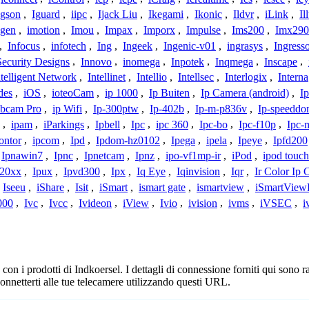
Igson
,
Iguard
,
iipc
,
Ijack Liu
,
Ikegami
,
Ikonic
,
Ildvr
,
iLink
,
Il
gen
,
imotion
,
Imou
,
Impax
,
Imporx
,
Impulse
,
Ims200
,
Imx290
,
Infocus
,
infotech
,
Ing
,
Ingeek
,
Ingenic-v01
,
ingrasys
,
Ingress
Security Designs
,
Innovo
,
inomega
,
Inpotek
,
Inqmega
,
Inscape
,
ntelligent Network
,
Intellinet
,
Intellio
,
Intellsec
,
Interlogix
,
Interna
des
,
iOS
,
ioteoCam
,
ip 1000
,
Ip Buiten
,
Ip Camera (android)
,
Ip
bcam Pro
,
ip Wifi
,
Ip-300ptw
,
Ip-402b
,
Ip-m-p836v
,
Ip-speedd
,
ipam
,
iParkings
,
Ipbell
,
Ipc
,
ipc 360
,
Ipc-bo
,
Ipc-f10p
,
Ipc-
ontor
,
ipcom
,
Ipd
,
Ipdom-hz0102
,
Ipega
,
ipela
,
Ipeye
,
Ipfd200
Ipnawin7
,
Ipnc
,
Ipnetcam
,
Ipnz
,
ipo-vf1mp-ir
,
iPod
,
ipod touch
h20xx
,
Ipux
,
Ipvd300
,
Ipx
,
Iq Eye
,
Iqinvision
,
Iqr
,
Ir Color Ip
Iseeu
,
iShare
,
Isit
,
iSmart
,
ismart gate
,
ismartview
,
iSmartView
000
,
Ivc
,
Ivcc
,
Ivideon
,
iView
,
Ivio
,
ivision
,
ivms
,
iVSEC
,
i
n i prodotti di Indkoersel. I dettagli di connessione forniti qui sono ra
onnetterti alle tue telecamere utilizzando questi URL.