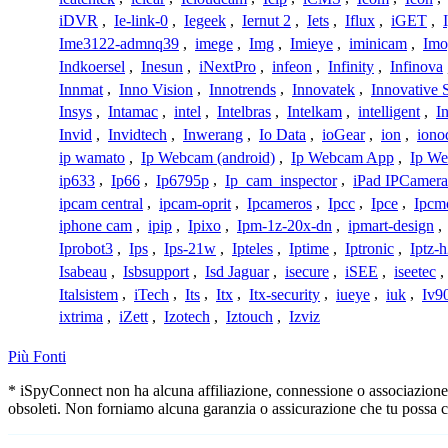
iDVR
,
Ie-link-0
,
Iegeek
,
Iernut 2
,
Iets
,
Iflux
,
iGET
,
Ime3122-admnq39
,
imege
,
Img
,
Imieye
,
iminicam
,
Imo
Indkoersel
,
Inesun
,
iNextPro
,
infeon
,
Infinity
,
Infinova
Innmat
,
Inno Vision
,
Innotrends
,
Innovatek
,
Innovative 
Insys
,
Intamac
,
intel
,
Intelbras
,
Intelkam
,
intelligent
,
I
Invid
,
Invidtech
,
Inwerang
,
Io Data
,
ioGear
,
ion
,
iono
ip wamato
,
Ip Webcam (android)
,
Ip Webcam App
,
Ip We
ip633
,
Ip66
,
Ip6795p
,
Ip_cam_inspector
,
iPad IPCamera
ipcam central
,
ipcam-oprit
,
Ipcameros
,
Ipcc
,
Ipce
,
Ipcm
iphone cam
,
ipip
,
Ipixo
,
Ipm-1z-20x-dn
,
ipmart-design
,
Iprobot3
,
Ips
,
Ips-21w
,
Ipteles
,
Iptime
,
Iptronic
,
Iptz-
Isabeau
,
Isbsupport
,
Isd Jaguar
,
isecure
,
iSEE
,
iseetec
,
Italsistem
,
iTech
,
Its
,
Itx
,
Itx-security
,
iueye
,
iuk
,
Iv9
ixtrima
,
iZett
,
Izotech
,
Iztouch
,
Izviz
Più Fonti
* iSpyConnect non ha alcuna affiliazione, connessione o associazione co
obsoleti. Non forniamo alcuna garanzia o assicurazione che tu possa c