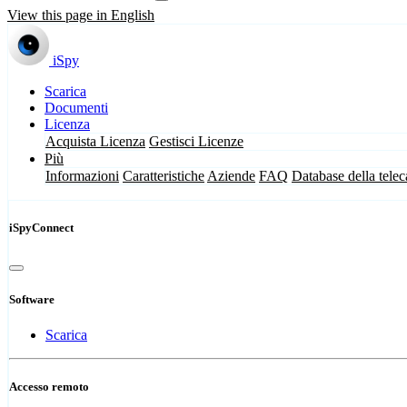
View this page in English
iSpy
Scarica
Documenti
Licenza
Acquista Licenza
Gestisci Licenze
Più
Informazioni
Caratteristiche
Aziende
FAQ
Database della tele
iSpyConnect
Software
Scarica
Accesso remoto