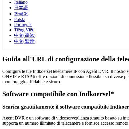
Italiano
日本語
한국어
Polski
Português
Tiếng Việt
中文(简体)
中文(繁體)
Guida all'URL di configurazione della tel
Configura le tue Indkoersel telecamere IP con Agent DVR. Il nostro sof
ONVIF e RTSP ti offre opzioni di connessione flessibili su diverse pi
monitoraggio affidabile e sicuro.
Software compatibile con Indkoersel*
Scarica gratuitamente il software compatibile Indkoer
Agent DVR è un software di videosorveglianza gratuito basato su intelli
supporta un numero illimitato di telecamere e fornisce accesso remoto