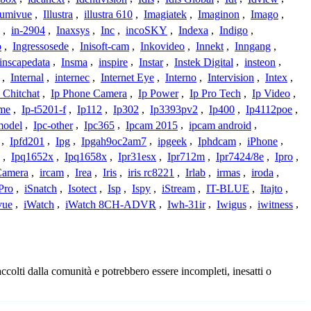
lumivue
,
Illustra
,
illustra 610
,
Imagiatek
,
Imaginon
,
Imago
,
,
in-2904
,
Inaxsys
,
Inc
,
incoSKY
,
Indexa
,
Indigo
,
o
,
Ingressosede
,
Inisoft-cam
,
Inkovideo
,
Innekt
,
Inngang
,
inscapedata
,
Insma
,
inspire
,
Instar
,
Instek Digital
,
insteon
,
,
Internal
,
internec
,
Internet Eye
,
Interno
,
Intervision
,
Intex
,
 Chitchat
,
Ip Phone Camera
,
Ip Power
,
Ip Pro Tech
,
Ip Video
,
ome
,
Ip-t5201-f
,
Ip112
,
Ip302
,
Ip3393pv2
,
Ip400
,
Ip4112poe
,
model
,
Ipc-other
,
Ipc365
,
Ipcam 2015
,
ipcam android
,
,
Ipfd201
,
Ipg
,
Ipgah9oc2am7
,
ipgeek
,
Iphdcam
,
iPhone
,
,
Ipq1652x
,
Ipq1658x
,
Ipr31esx
,
Ipr712m
,
Ipr7424/8e
,
Ipro
,
 Camera
,
ircam
,
Irea
,
Iris
,
iris rc8221
,
Irlab
,
irmas
,
iroda
,
Pro
,
iSnatch
,
Isotect
,
Isp
,
Ispy
,
iStream
,
IT-BLUE
,
Itajto
,
vue
,
iWatch
,
iWatch 8CH-ADVR
,
Iwh-31ir
,
Iwigus
,
iwitness
,
ccolti dalla comunità e potrebbero essere incompleti, inesatti o