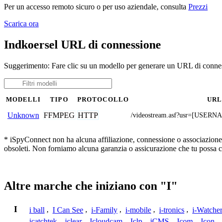
Per un accesso remoto sicuro o per uso aziendale, consulta
Prezzi
Scarica ora
Indkoersel URL di connessione
Suggerimento: Fare clic su un modello per generare un URL di connes
MODELLI
TIPO
PROTOCOLLO
UR
FFMPEG
HTTP
Unknown
/videostream.asf?usr=[USE
* iSpyConnect non ha alcuna affiliazione, connessione o associazione co
obsoleti. Non forniamo alcuna garanzia o assicurazione che tu possa c
Altre marche che iniziano con "I"
I
i ball
,
I Can See
,
i-Family
,
i-mobile
,
i-tronics
,
i-Watche
icatchtek
,
iclear
,
Icloudcam
,
Iclp
,
iCMS
,
Icom
,
Icon
,