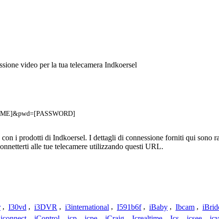
sione video per la tua telecamera Indkoersel
L
RNAME]&pwd=[PASSWORD]
n i prodotti di Indkoersel. I dettagli di connessione forniti qui sono ra
onnetterti alle tue telecamere utilizzando questi URL.
r
,
I30vd
,
i3DVR
,
i3international
,
I591b6f
,
iBaby
,
Ibcam
,
iBrid
iconnect
,
iControl
,
icp
,
icpe
,
iCraig
,
Icrealtime
,
Ics
,
icsee
,
ic