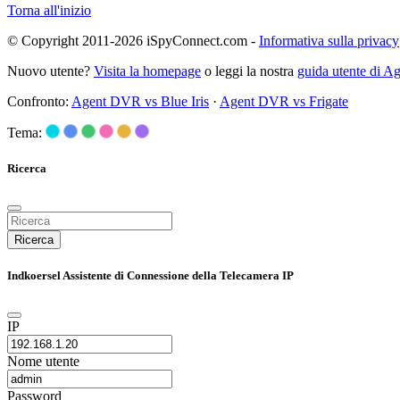
Torna all'inizio
© Copyright 2011-2026 iSpyConnect.com -
Informativa sulla privacy
Nuovo utente?
Visita la homepage
o leggi la nostra
guida utente di 
Confronto:
Agent DVR vs Blue Iris
·
Agent DVR vs Frigate
Tema:
Ricerca
Ricerca
Indkoersel Assistente di Connessione della Telecamera IP
IP
Nome utente
Password