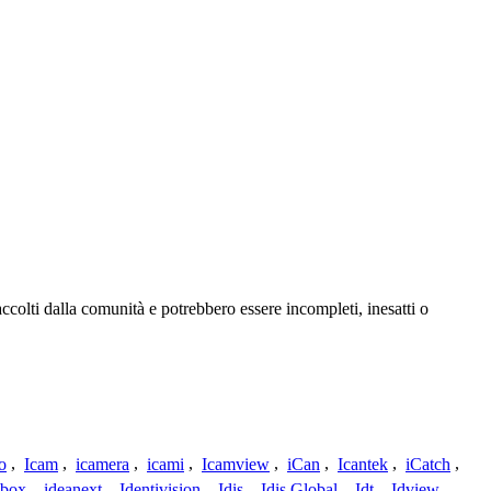
ccolti dalla comunità e potrebbero essere incompleti, inesatti o
o
,
Icam
,
icamera
,
icami
,
Icamview
,
iCan
,
Icantek
,
iCatch
,
ybox
,
ideanext
,
Identivision
,
Idis
,
Idis Global
,
Idt
,
Idview
,