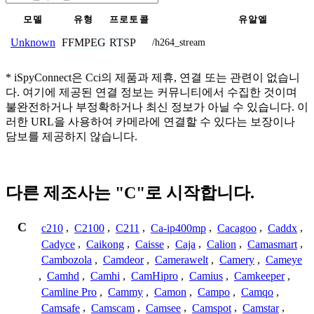
모델
유형
프로토콜
유알엘
FFMPEG
RTSP
Unknown
/h264_stream
* iSpyConnect은 Cci의 제품과 제휴, 연결 또는 관련이 없습니
다. 여기에 제공된 연결 정보는 커뮤니티에서 수집한 것이며
불완전하거나 부정확하거나 최신 정보가 아닐 수 있습니다. 이
러한 URL을 사용하여 카메라에 연결할 수 있다는 보장이나
담보를 제공하지 않습니다.
다른 제조사는 "C"로 시작합니다.
C
c210
,
C2100
,
C211
,
Ca-ip400mp
,
Cacagoo
,
Caddx
,
Cadyce
,
Caikong
,
Caisse
,
Caja
,
Calion
,
Camasmart
,
Cambozola
,
Camdeor
,
Camerawelt
,
Camery
,
Cameye
,
Camhd
,
Camhi
,
CamHipro
,
Camius
,
Camkeeper
,
Camline Pro
,
Cammy
,
Camon
,
Campo
,
Camqo
,
Camsafe
,
Camscam
,
Camsee
,
Camspot
,
Camstar
,