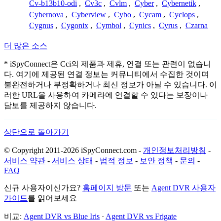
Cv-b13b10-odi
,
Cv3c
,
Cvlm
,
Cyber
,
Cybernetik
,
Cybernova
,
Cyberview
,
Cybo
,
Cycam
,
Cyclops
,
Cygnus
,
Cygonix
,
Cymbol
,
Cynics
,
Cyrus
,
Czarna
더 많은 소스
* iSpyConnect은 Cci의 제품과 제휴, 연결 또는 관련이 없습니
다. 여기에 제공된 연결 정보는 커뮤니티에서 수집한 것이며
불완전하거나 부정확하거나 최신 정보가 아닐 수 있습니다. 이
러한 URL을 사용하여 카메라에 연결할 수 있다는 보장이나
담보를 제공하지 않습니다.
상단으로 돌아가기
© Copyright 2011-2026 iSpyConnect.com -
개인정보처리방침
-
서비스 약관
-
서비스 상태
-
법적 정보
-
보안 정책
-
문의
-
FAQ
신규 사용자이신가요?
홈페이지 방문
또는
Agent DVR 사용자
가이드
를 읽어보세요
비교:
Agent DVR vs Blue Iris
·
Agent DVR vs Frigate