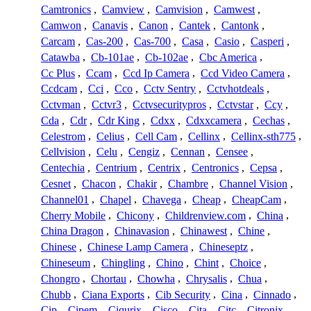
Camtronics
,
Camview
,
Camvision
,
Camwest
,
Camwon
,
Canavis
,
Canon
,
Cantek
,
Cantonk
,
Carcam
,
Cas-200
,
Cas-700
,
Casa
,
Casio
,
Casperi
,
Catawba
,
Cb-101ae
,
Cb-102ae
,
Cbc America
,
Cc Plus
,
Ccam
,
Ccd Ip Camera
,
Ccd Video Camera
,
Ccdcam
,
Cci
,
Cco
,
Cctv Sentry
,
Cctvhotdeals
,
Cctvman
,
Cctvr3
,
Cctvsecuritypros
,
Cctvstar
,
Ccy
,
Cda
,
Cdr
,
Cdr King
,
Cdxx
,
Cdxxcamera
,
Cechas
,
Celestrom
,
Celius
,
Cell Cam
,
Cellinx
,
Cellinx-sth775
,
Cellvision
,
Celu
,
Cengiz
,
Cennan
,
Censee
,
Centechia
,
Centrium
,
Centrix
,
Centronics
,
Cepsa
,
Cesnet
,
Chacon
,
Chakir
,
Chambre
,
Channel Vision
,
Channel01
,
Chapel
,
Chavega
,
Cheap
,
CheapCam
,
Cherry Mobile
,
Chicony
,
Childrenview.com
,
China
,
China Dragon
,
Chinavasion
,
Chinawest
,
Chine
,
Chinese
,
Chinese Lamp Camera
,
Chineseptz
,
Chineseum
,
Chingling
,
Chino
,
Chint
,
Choice
,
Chongro
,
Chortau
,
Chowha
,
Chrysalis
,
Chua
,
Chubb
,
Ciana Exports
,
Cib Security
,
Cina
,
Cinnado
,
Cip
,
Cipem
,
Ciqurix
,
Cisco
,
Cita
,
Citc
,
Citronix
,