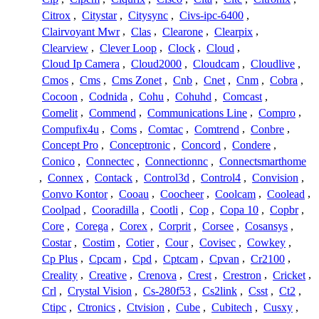
Citrox
,
Citystar
,
Citysync
,
Civs-ipc-6400
,
Clairvoyant Mwr
,
Clas
,
Clearone
,
Clearpix
,
Clearview
,
Clever Loop
,
Clock
,
Cloud
,
Cloud Ip Camera
,
Cloud2000
,
Cloudcam
,
Cloudlive
,
Cmos
,
Cms
,
Cms Zonet
,
Cnb
,
Cnet
,
Cnm
,
Cobra
,
Cocoon
,
Codnida
,
Cohu
,
Cohuhd
,
Comcast
,
Comelit
,
Commend
,
Communications Line
,
Compro
,
Compufix4u
,
Coms
,
Comtac
,
Comtrend
,
Conbre
,
Concept Pro
,
Conceptronic
,
Concord
,
Condere
,
Conico
,
Connectec
,
Connectionnc
,
Connectsmarthome
,
Connex
,
Contack
,
Control3d
,
Control4
,
Convision
,
Convo Kontor
,
Cooau
,
Coocheer
,
Coolcam
,
Coolead
,
Coolpad
,
Cooradilla
,
Cootli
,
Cop
,
Copa 10
,
Copbr
,
Core
,
Corega
,
Corex
,
Corprit
,
Corsee
,
Cosansys
,
Costar
,
Costim
,
Cotier
,
Cour
,
Covisec
,
Cowkey
,
Cp Plus
,
Cpcam
,
Cpd
,
Cptcam
,
Cpvan
,
Cr2100
,
Creality
,
Creative
,
Crenova
,
Crest
,
Crestron
,
Cricket
,
Crl
,
Crystal Vision
,
Cs-280f53
,
Cs2link
,
Csst
,
Ct2
,
Ctipc
,
Ctronics
,
Ctvision
,
Cube
,
Cubitech
,
Cusxy
,