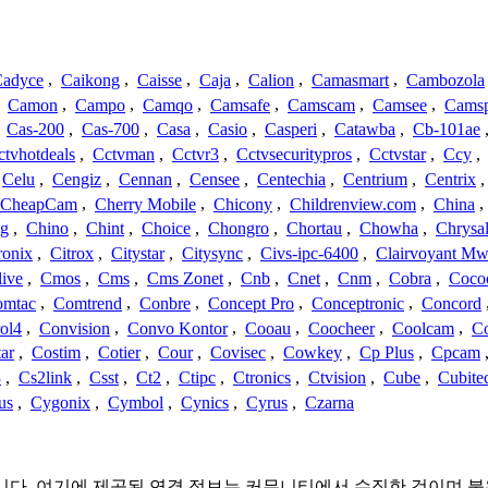
adyce
,
Caikong
,
Caisse
,
Caja
,
Calion
,
Camasmart
,
Cambozola
,
Camon
,
Campo
,
Camqo
,
Camsafe
,
Camscam
,
Camsee
,
Camsp
,
Cas-200
,
Cas-700
,
Casa
,
Casio
,
Casperi
,
Catawba
,
Cb-101ae
ctvhotdeals
,
Cctvman
,
Cctvr3
,
Cctvsecuritypros
,
Cctvstar
,
Ccy
,
Celu
,
Cengiz
,
Cennan
,
Censee
,
Centechia
,
Centrium
,
Centrix
CheapCam
,
Cherry Mobile
,
Chicony
,
Childrenview.com
,
China
,
ng
,
Chino
,
Chint
,
Choice
,
Chongro
,
Chortau
,
Chowha
,
Chrysal
ronix
,
Citrox
,
Citystar
,
Citysync
,
Civs-ipc-6400
,
Clairvoyant Mw
live
,
Cmos
,
Cms
,
Cms Zonet
,
Cnb
,
Cnet
,
Cnm
,
Cobra
,
Coco
omtac
,
Comtrend
,
Conbre
,
Concept Pro
,
Conceptronic
,
Concord
ol4
,
Convision
,
Convo Kontor
,
Cooau
,
Coocheer
,
Coolcam
,
C
ar
,
Costim
,
Cotier
,
Cour
,
Covisec
,
Cowkey
,
Cp Plus
,
Cpcam
3
,
Cs2link
,
Csst
,
Ct2
,
Ctipc
,
Ctronics
,
Ctvision
,
Cube
,
Cubite
us
,
Cygonix
,
Cymbol
,
Cynics
,
Cyrus
,
Czarna
관련이 없습니다. 여기에 제공된 연결 정보는 커뮤니티에서 수집한 것