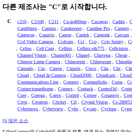
다른 제조사는 "C"로 시작합니다.
C
c210
,
C2100
,
C211
,
Ca-ip400mp
,
Cacagoo
,
Caddx
,
C
CamHipro
,
Camius
,
Camkeeper
,
Camline Pro
,
Cammy
Camwon
,
Canavis
,
Canon
,
Cantek
,
Cantonk
,
Carcam
Ccd Video Camera
,
Ccdcam
,
Cci
,
Cco
,
Cctv Sentry
,
C
,
Celius
,
Cell Cam
,
Cellinx
,
Cellinx-sth775
,
Cellvision
,
Channel Vision
,
Channel01
,
Chapel
,
Chavega
,
Cheap
,
Chinese Lamp Camera
,
Chineseptz
,
Chineseum
,
Chingli
Cinnado
,
Cip
,
Cipem
,
Ciqurix
,
Cisco
,
Cita
,
Citc
,
Cit
Cloud
,
Cloud Ip Camera
,
Cloud2000
,
Cloudcam
,
Cloud
Communications Line
,
Compro
,
Compufix4u
,
Coms
,
C
Connectsmarthome
,
Connex
,
Contack
,
Control3d
,
Contr
Core
,
Corega
,
Corex
,
Corprit
,
Corsee
,
Cosansys
,
Cost
Crest
,
Crestron
,
Cricket
,
Crl
,
Crystal Vision
,
Cs-280f5
Cybernova
,
Cyberview
,
Cybo
,
Cycam
,
Cyclops
,
Cygn
더 많은 소스
* iSpyConnect은 Cohuhd의 제품과 제휴, 연결 또는 