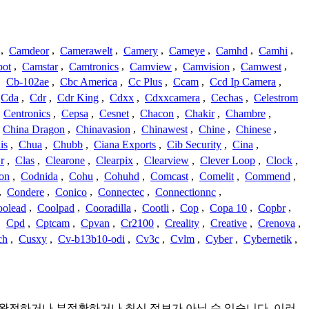
,
Camdeor
,
Camerawelt
,
Camery
,
Cameye
,
Camhd
,
Camhi
,
ot
,
Camstar
,
Camtronics
,
Camview
,
Camvision
,
Camwest
,
,
Cb-102ae
,
Cbc America
,
Cc Plus
,
Ccam
,
Ccd Ip Camera
,
Cda
,
Cdr
,
Cdr King
,
Cdxx
,
Cdxxcamera
,
Cechas
,
Celestrom
,
Centronics
,
Cepsa
,
Cesnet
,
Chacon
,
Chakir
,
Chambre
,
China Dragon
,
Chinavasion
,
Chinawest
,
Chine
,
Chinese
,
is
,
Chua
,
Chubb
,
Ciana Exports
,
Cib Security
,
Cina
,
r
,
Clas
,
Clearone
,
Clearpix
,
Clearview
,
Clever Loop
,
Clock
,
on
,
Codnida
,
Cohu
,
Cohuhd
,
Comcast
,
Comelit
,
Commend
,
,
Condere
,
Conico
,
Connectec
,
Connectionnc
,
oolead
,
Coolpad
,
Cooradilla
,
Cootli
,
Cop
,
Copa 10
,
Copbr
,
,
Cpd
,
Cptcam
,
Cpvan
,
Cr2100
,
Creality
,
Creative
,
Crenova
,
ch
,
Cusxy
,
Cv-b13b10-odi
,
Cv3c
,
Cvlm
,
Cyber
,
Cybernetik
,
이며 불완전하거나 부정확하거나 최신 정보가 아닐 수 있습니다. 이러