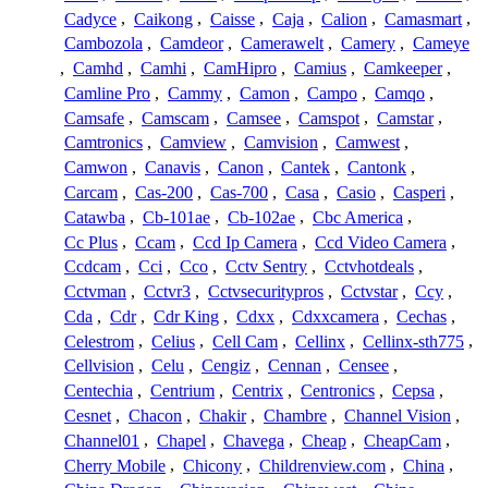
Cadyce
,
Caikong
,
Caisse
,
Caja
,
Calion
,
Camasmart
,
Cambozola
,
Camdeor
,
Camerawelt
,
Camery
,
Cameye
,
Camhd
,
Camhi
,
CamHipro
,
Camius
,
Camkeeper
,
Camline Pro
,
Cammy
,
Camon
,
Campo
,
Camqo
,
Camsafe
,
Camscam
,
Camsee
,
Camspot
,
Camstar
,
Camtronics
,
Camview
,
Camvision
,
Camwest
,
Camwon
,
Canavis
,
Canon
,
Cantek
,
Cantonk
,
Carcam
,
Cas-200
,
Cas-700
,
Casa
,
Casio
,
Casperi
,
Catawba
,
Cb-101ae
,
Cb-102ae
,
Cbc America
,
Cc Plus
,
Ccam
,
Ccd Ip Camera
,
Ccd Video Camera
,
Ccdcam
,
Cci
,
Cco
,
Cctv Sentry
,
Cctvhotdeals
,
Cctvman
,
Cctvr3
,
Cctvsecuritypros
,
Cctvstar
,
Ccy
,
Cda
,
Cdr
,
Cdr King
,
Cdxx
,
Cdxxcamera
,
Cechas
,
Celestrom
,
Celius
,
Cell Cam
,
Cellinx
,
Cellinx-sth775
,
Cellvision
,
Celu
,
Cengiz
,
Cennan
,
Censee
,
Centechia
,
Centrium
,
Centrix
,
Centronics
,
Cepsa
,
Cesnet
,
Chacon
,
Chakir
,
Chambre
,
Channel Vision
,
Channel01
,
Chapel
,
Chavega
,
Cheap
,
CheapCam
,
Cherry Mobile
,
Chicony
,
Childrenview.com
,
China
,