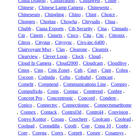
China Dragon
,
Chinavasion
,
Chinawest
,
Chine
,
Chinese
,
Chinese Lamp Camera
,
Chineseptz
,
Chineseum
,
Chingling
,
Chino
,
Chint
,
Choice
,
Chongro
,
Chortau
,
Chowha
,
Chrysalis
,
Chua
,
Chubb
,
Ciana Exports
,
Cib Security
,
Cina
,
Cinnado
,
Cip
,
Cipem
,
Ciqurix
,
Cisco
,
Cita
,
Citc
,
Citronix
,
Citrox
,
Citystar
,
Citysync
,
Civs-ipc-6400
,
Clairvoyant Mwr
,
Clas
,
Clearone
,
Clearpix
,
Clearview
,
Clever Loop
,
Clock
,
Cloud
,
Cloud Ip Camera
,
Cloud2000
,
Cloudcam
,
Cloudlive
,
Cmos
,
Cms
,
Cms Zonet
,
Cnb
,
Cnet
,
Cnm
,
Cobra
,
Cocoon
,
Codnida
,
Cohu
,
Cohuhd
,
Comcast
,
Comelit
,
Commend
,
Communications Line
,
Compro
,
Compufix4u
,
Coms
,
Comtac
,
Comtrend
,
Conbre
,
Concept Pro
,
Conceptronic
,
Concord
,
Condere
,
Conico
,
Connectec
,
Connectionnc
,
Connectsmarthome
,
Connex
,
Contack
,
Control3d
,
Control4
,
Convision
,
Convo Kontor
,
Cooau
,
Coocheer
,
Coolcam
,
Coolead
,
Coolpad
,
Cooradilla
,
Cootli
,
Cop
,
Copa 10
,
Copbr
,
Core
,
Corega
,
Corex
,
Corprit
,
Corsee
,
Cosansys
,