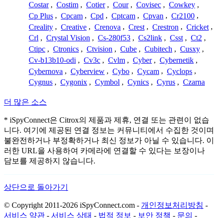
Costar
,
Costim
,
Cotier
,
Cour
,
Covisec
,
Cowkey
,
Cp Plus
,
Cpcam
,
Cpd
,
Cptcam
,
Cpvan
,
Cr2100
,
Creality
,
Creative
,
Crenova
,
Crest
,
Crestron
,
Cricket
,
Crl
,
Crystal Vision
,
Cs-280f53
,
Cs2link
,
Csst
,
Ct2
,
Ctipc
,
Ctronics
,
Ctvision
,
Cube
,
Cubitech
,
Cusxy
,
Cv-b13b10-odi
,
Cv3c
,
Cvlm
,
Cyber
,
Cybernetik
,
Cybernova
,
Cyberview
,
Cybo
,
Cycam
,
Cyclops
,
Cygnus
,
Cygonix
,
Cymbol
,
Cynics
,
Cyrus
,
Czarna
더 많은 소스
* iSpyConnect은 Citrox의 제품과 제휴, 연결 또는 관련이 없습
니다. 여기에 제공된 연결 정보는 커뮤니티에서 수집한 것이며
불완전하거나 부정확하거나 최신 정보가 아닐 수 있습니다. 이
러한 URL을 사용하여 카메라에 연결할 수 있다는 보장이나
담보를 제공하지 않습니다.
상단으로 돌아가기
© Copyright 2011-2026 iSpyConnect.com -
개인정보처리방침
-
서비스 약관
-
서비스 상태
-
법적 정보
-
보안 정책
-
문의
-