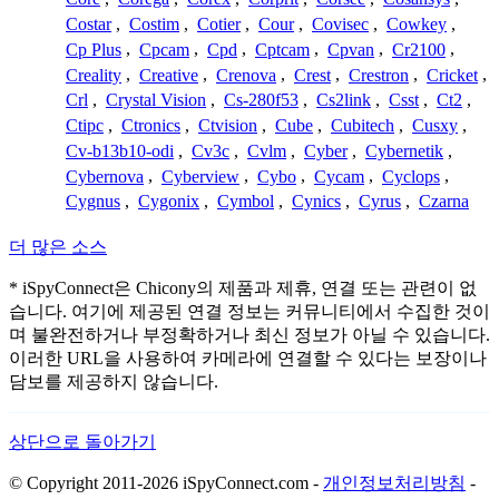
Costar
,
Costim
,
Cotier
,
Cour
,
Covisec
,
Cowkey
,
Cp Plus
,
Cpcam
,
Cpd
,
Cptcam
,
Cpvan
,
Cr2100
,
Creality
,
Creative
,
Crenova
,
Crest
,
Crestron
,
Cricket
,
Crl
,
Crystal Vision
,
Cs-280f53
,
Cs2link
,
Csst
,
Ct2
,
Ctipc
,
Ctronics
,
Ctvision
,
Cube
,
Cubitech
,
Cusxy
,
Cv-b13b10-odi
,
Cv3c
,
Cvlm
,
Cyber
,
Cybernetik
,
Cybernova
,
Cyberview
,
Cybo
,
Cycam
,
Cyclops
,
Cygnus
,
Cygonix
,
Cymbol
,
Cynics
,
Cyrus
,
Czarna
더 많은 소스
* iSpyConnect은 Chicony의 제품과 제휴, 연결 또는 관련이 없
습니다. 여기에 제공된 연결 정보는 커뮤니티에서 수집한 것이
며 불완전하거나 부정확하거나 최신 정보가 아닐 수 있습니다.
이러한 URL을 사용하여 카메라에 연결할 수 있다는 보장이나
담보를 제공하지 않습니다.
상단으로 돌아가기
© Copyright 2011-2026 iSpyConnect.com -
개인정보처리방침
-