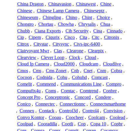
China Dragon
,
Chinavasion
,
Chinawest
,
Chine
,
Chinese
,
Chinese Lamp Camera
,
Chineseptz
,
Chineseum
,
Chingling
,
Chino
,
Chint
,
Choice
,
Chongro
,
Chortau
,
Chowha
,
Chrysalis
,
Chua
,
Chubb
,
Ciana Exports
,
Cib Security
,
Cina
,
Cinnado
,
Cip
,
Cipem
,
Ciqurix
,
Cisco
,
Cita
,
Citc
,
Citronix
,
Citrox
,
Citystar
,
Citysync
,
Civs-ipc-6400
,
Clairvoyant Mwr
,
Clas
,
Clearone
,
Clearpix
,
Clearview
,
Clever Loop
,
Clock
,
Cloud
,
Cloud Ip Camera
,
Cloud2000
,
Cloudcam
,
Cloudlive
,
Cmos
,
Cms
,
Cms Zonet
,
Cnb
,
Cnet
,
Cnm
,
Cobra
,
Cocoon
,
Codnida
,
Cohu
,
Cohuhd
,
Comcast
,
Comelit
,
Commend
,
Communications Line
,
Compro
,
Compufix4u
,
Coms
,
Comtac
,
Comtrend
,
Conbre
,
Concept Pro
,
Conceptronic
,
Concord
,
Condere
,
Conico
,
Connectec
,
Connectionnc
,
Connectsmarthome
,
Connex
,
Contack
,
Control3d
,
Control4
,
Convision
,
Convo Kontor
,
Cooau
,
Coocheer
,
Coolcam
,
Coolead
,
Coolpad
,
Cooradilla
,
Cootli
,
Cop
,
Copa 10
,
Copbr
,
Core
,
Corega
,
Corex
,
Corprit
,
Corsee
,
Cosansys
,