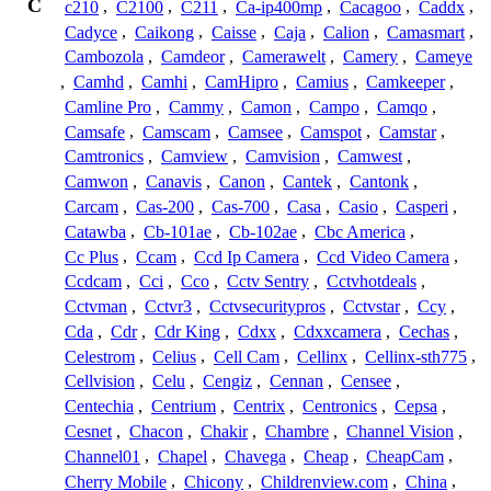
C
c210
,
C2100
,
C211
,
Ca-ip400mp
,
Cacagoo
,
Caddx
,
Cadyce
,
Caikong
,
Caisse
,
Caja
,
Calion
,
Camasmart
,
Cambozola
,
Camdeor
,
Camerawelt
,
Camery
,
Cameye
,
Camhd
,
Camhi
,
CamHipro
,
Camius
,
Camkeeper
,
Camline Pro
,
Cammy
,
Camon
,
Campo
,
Camqo
,
Camsafe
,
Camscam
,
Camsee
,
Camspot
,
Camstar
,
Camtronics
,
Camview
,
Camvision
,
Camwest
,
Camwon
,
Canavis
,
Canon
,
Cantek
,
Cantonk
,
Carcam
,
Cas-200
,
Cas-700
,
Casa
,
Casio
,
Casperi
,
Catawba
,
Cb-101ae
,
Cb-102ae
,
Cbc America
,
Cc Plus
,
Ccam
,
Ccd Ip Camera
,
Ccd Video Camera
,
Ccdcam
,
Cci
,
Cco
,
Cctv Sentry
,
Cctvhotdeals
,
Cctvman
,
Cctvr3
,
Cctvsecuritypros
,
Cctvstar
,
Ccy
,
Cda
,
Cdr
,
Cdr King
,
Cdxx
,
Cdxxcamera
,
Cechas
,
Celestrom
,
Celius
,
Cell Cam
,
Cellinx
,
Cellinx-sth775
,
Cellvision
,
Celu
,
Cengiz
,
Cennan
,
Censee
,
Centechia
,
Centrium
,
Centrix
,
Centronics
,
Cepsa
,
Cesnet
,
Chacon
,
Chakir
,
Chambre
,
Channel Vision
,
Channel01
,
Chapel
,
Chavega
,
Cheap
,
CheapCam
,
Cherry Mobile
,
Chicony
,
Childrenview.com
,
China
,