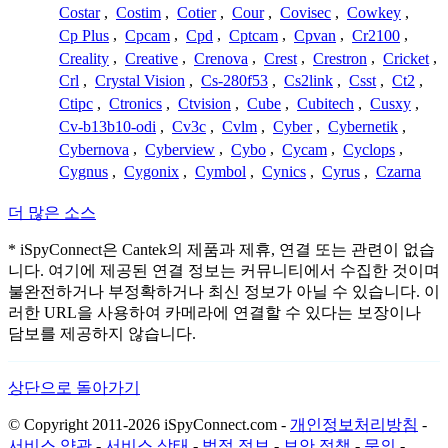
Costar
,
Costim
,
Cotier
,
Cour
,
Covisec
,
Cowkey
,
Cp Plus
,
Cpcam
,
Cpd
,
Cptcam
,
Cpvan
,
Cr2100
,
Creality
,
Creative
,
Crenova
,
Crest
,
Crestron
,
Cricket
,
Crl
,
Crystal Vision
,
Cs-280f53
,
Cs2link
,
Csst
,
Ct2
,
Ctipc
,
Ctronics
,
Ctvision
,
Cube
,
Cubitech
,
Cusxy
,
Cv-b13b10-odi
,
Cv3c
,
Cvlm
,
Cyber
,
Cybernetik
,
Cybernova
,
Cyberview
,
Cybo
,
Cycam
,
Cyclops
,
Cygnus
,
Cygonix
,
Cymbol
,
Cynics
,
Cyrus
,
Czarna
더 많은 소스
* iSpyConnect은 Cantek의 제품과 제휴, 연결 또는 관련이 없습
니다. 여기에 제공된 연결 정보는 커뮤니티에서 수집한 것이며
불완전하거나 부정확하거나 최신 정보가 아닐 수 있습니다. 이
러한 URL을 사용하여 카메라에 연결할 수 있다는 보장이나
담보를 제공하지 않습니다.
상단으로 돌아가기
© Copyright 2011-2026 iSpyConnect.com -
개인정보처리방침
-
서비스 약관
-
서비스 상태
-
법적 정보
-
보안 정책
-
문의
-