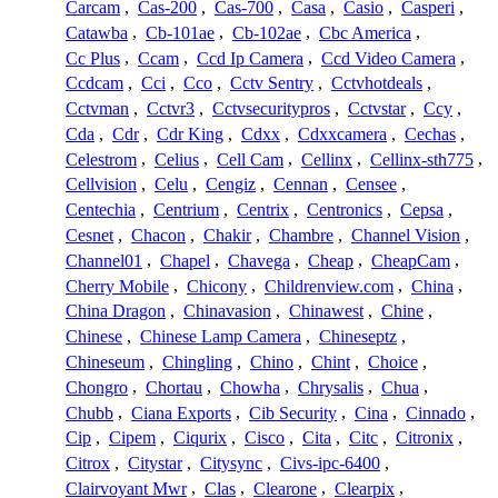
Carcam
,
Cas-200
,
Cas-700
,
Casa
,
Casio
,
Casperi
,
Catawba
,
Cb-101ae
,
Cb-102ae
,
Cbc America
,
Cc Plus
,
Ccam
,
Ccd Ip Camera
,
Ccd Video Camera
,
Ccdcam
,
Cci
,
Cco
,
Cctv Sentry
,
Cctvhotdeals
,
Cctvman
,
Cctvr3
,
Cctvsecuritypros
,
Cctvstar
,
Ccy
,
Cda
,
Cdr
,
Cdr King
,
Cdxx
,
Cdxxcamera
,
Cechas
,
Celestrom
,
Celius
,
Cell Cam
,
Cellinx
,
Cellinx-sth775
,
Cellvision
,
Celu
,
Cengiz
,
Cennan
,
Censee
,
Centechia
,
Centrium
,
Centrix
,
Centronics
,
Cepsa
,
Cesnet
,
Chacon
,
Chakir
,
Chambre
,
Channel Vision
,
Channel01
,
Chapel
,
Chavega
,
Cheap
,
CheapCam
,
Cherry Mobile
,
Chicony
,
Childrenview.com
,
China
,
China Dragon
,
Chinavasion
,
Chinawest
,
Chine
,
Chinese
,
Chinese Lamp Camera
,
Chineseptz
,
Chineseum
,
Chingling
,
Chino
,
Chint
,
Choice
,
Chongro
,
Chortau
,
Chowha
,
Chrysalis
,
Chua
,
Chubb
,
Ciana Exports
,
Cib Security
,
Cina
,
Cinnado
,
Cip
,
Cipem
,
Ciqurix
,
Cisco
,
Cita
,
Citc
,
Citronix
,
Citrox
,
Citystar
,
Citysync
,
Civs-ipc-6400
,
Clairvoyant Mwr
,
Clas
,
Clearone
,
Clearpix
,