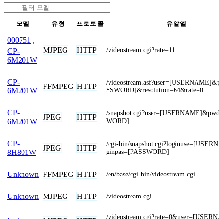
모델
유형
프로토콜
유알엘
000751
,
MJPEG
HTTP
/videostream.cgi?rate=11
CP-
6M201W
CP-
/videostream.asf?user=[USERNAME]
FFMPEG
HTTP
SSWORD]&resolution=64&rate=0
6M201W
CP-
/snapshot.cgi?user=[USERNAME]&pw
JPEG
HTTP
WORD]
6M201W
CP-
/cgi-bin/snapshot.cgi?loginuse=[USE
JPEG
HTTP
ginpas=[PASSWORD]
8H801W
FFMPEG
HTTP
Unknown
/en/base/cgi-bin/videostream.cgi
MJPEG
HTTP
Unknown
/videostream.cgi
/videostream.cgi?rate=0&user=[USE