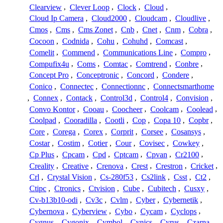
Clearview
,
Clever Loop
,
Clock
,
Cloud
,
Cloud Ip Camera
,
Cloud2000
,
Cloudcam
,
Cloudlive
,
Cmos
,
Cms
,
Cms Zonet
,
Cnb
,
Cnet
,
Cnm
,
Cobra
,
Cocoon
,
Codnida
,
Cohu
,
Cohuhd
,
Comcast
,
Comelit
,
Commend
,
Communications Line
,
Compro
,
Compufix4u
,
Coms
,
Comtac
,
Comtrend
,
Conbre
,
Concept Pro
,
Conceptronic
,
Concord
,
Condere
,
Conico
,
Connectec
,
Connectionnc
,
Connectsmarthome
,
Connex
,
Contack
,
Control3d
,
Control4
,
Convision
,
Convo Kontor
,
Cooau
,
Coocheer
,
Coolcam
,
Coolead
,
Coolpad
,
Cooradilla
,
Cootli
,
Cop
,
Copa 10
,
Copbr
,
Core
,
Corega
,
Corex
,
Corprit
,
Corsee
,
Cosansys
,
Costar
,
Costim
,
Cotier
,
Cour
,
Covisec
,
Cowkey
,
Cp Plus
,
Cpcam
,
Cpd
,
Cptcam
,
Cpvan
,
Cr2100
,
Creality
,
Creative
,
Crenova
,
Crest
,
Crestron
,
Cricket
,
Crl
,
Crystal Vision
,
Cs-280f53
,
Cs2link
,
Csst
,
Ct2
,
Ctipc
,
Ctronics
,
Ctvision
,
Cube
,
Cubitech
,
Cusxy
,
Cv-b13b10-odi
,
Cv3c
,
Cvlm
,
Cyber
,
Cybernetik
,
Cybernova
,
Cyberview
,
Cybo
,
Cycam
,
Cyclops
,
Cygnus
,
Cygonix
,
Cymbol
,
Cynics
,
Cyrus
,
Czarna