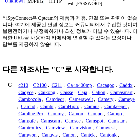
Unknown
MJPEG
HTTP
wd=[PASSWORD]
* iSpyConnect은 Cptcam의 제품과 제휴, 연결 또는 관련이 없습
니다. 여기에 제공된 연결 정보는 커뮤니티에서 수집한 것이며
불완전하거나 부정확하거나 최신 정보가 아닐 수 있습니다. 이
러한 URL을 사용하여 카메라에 연결할 수 있다는 보장이나
담보를 제공하지 않습니다.
다른 제조사는 "C"로 시작합니다.
C
c210
,
C2100
,
C211
,
Ca-ip400mp
,
Cacagoo
,
Caddx
,
Cadyce
,
Caikong
,
Caisse
,
Caja
,
Calion
,
Camasmart
,
Cambozola
,
Camdeor
,
Camerawelt
,
Camery
,
Cameye
,
Camhd
,
Camhi
,
CamHipro
,
Camius
,
Camkeeper
,
Camline Pro
,
Cammy
,
Camon
,
Campo
,
Camqo
,
Camsafe
,
Camscam
,
Camsee
,
Camspot
,
Camstar
,
Camtronics
,
Camview
,
Camvision
,
Camwest
,
Camwon
,
Canavis
,
Canon
,
Cantek
,
Cantonk
,