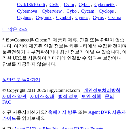
Cv-b13b10-odi
,
Cv3c
,
Cvlm
,
Cyber
,
Cybernetik
,
Cybernova
,
Cyberview
,
Cybo
,
Cycam
,
Cyclops
,
Cygnus
,
Cygonix
,
Cymbol
,
Cynics
,
Cyrus
,
Czarna
더 많은 소스
* iSpyConnect은 Cipem의 제품과 제휴, 연결 또는 관련이 없습
니다. 여기에 제공된 연결 정보는 커뮤니티에서 수집한 것이며
불완전하거나 부정확하거나 최신 정보가 아닐 수 있습니다. 이
러한 URL을 사용하여 카메라에 연결할 수 있다는 보장이나
담보를 제공하지 않습니다.
상단으로 돌아가기
© Copyright 2011-2026 iSpyConnect.com -
개인정보처리방침
-
서비스 약관
-
서비스 상태
-
법적 정보
-
보안 정책
-
문의
-
FAQ
신규 사용자이신가요?
홈페이지 방문
또는
Agent DVR 사용자
가이드
를 읽어보세요
비교:
Agent DVR vs Blue Iris
·
Agent DVR vs Frigate