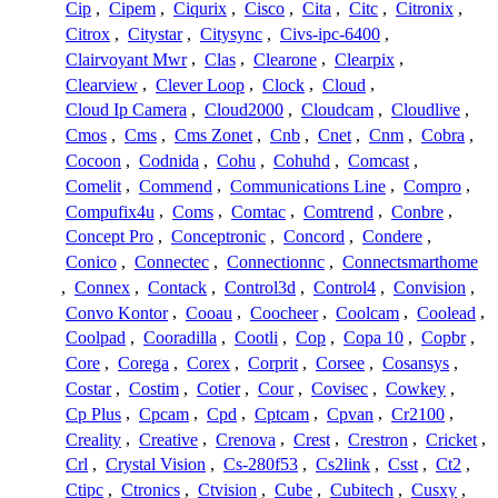
Cip
,
Cipem
,
Ciqurix
,
Cisco
,
Cita
,
Citc
,
Citronix
,
Citrox
,
Citystar
,
Citysync
,
Civs-ipc-6400
,
Clairvoyant Mwr
,
Clas
,
Clearone
,
Clearpix
,
Clearview
,
Clever Loop
,
Clock
,
Cloud
,
Cloud Ip Camera
,
Cloud2000
,
Cloudcam
,
Cloudlive
,
Cmos
,
Cms
,
Cms Zonet
,
Cnb
,
Cnet
,
Cnm
,
Cobra
,
Cocoon
,
Codnida
,
Cohu
,
Cohuhd
,
Comcast
,
Comelit
,
Commend
,
Communications Line
,
Compro
,
Compufix4u
,
Coms
,
Comtac
,
Comtrend
,
Conbre
,
Concept Pro
,
Conceptronic
,
Concord
,
Condere
,
Conico
,
Connectec
,
Connectionnc
,
Connectsmarthome
,
Connex
,
Contack
,
Control3d
,
Control4
,
Convision
,
Convo Kontor
,
Cooau
,
Coocheer
,
Coolcam
,
Coolead
,
Coolpad
,
Cooradilla
,
Cootli
,
Cop
,
Copa 10
,
Copbr
,
Core
,
Corega
,
Corex
,
Corprit
,
Corsee
,
Cosansys
,
Costar
,
Costim
,
Cotier
,
Cour
,
Covisec
,
Cowkey
,
Cp Plus
,
Cpcam
,
Cpd
,
Cptcam
,
Cpvan
,
Cr2100
,
Creality
,
Creative
,
Crenova
,
Crest
,
Crestron
,
Cricket
,
Crl
,
Crystal Vision
,
Cs-280f53
,
Cs2link
,
Csst
,
Ct2
,
Ctipc
,
Ctronics
,
Ctvision
,
Cube
,
Cubitech
,
Cusxy
,