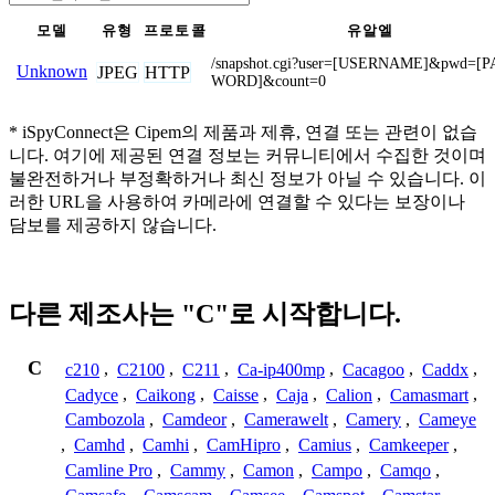
모델
유형
프로토콜
유알엘
/snapshot.cgi?user=[USERNAME]&pwd=[P
Unknown
JPEG
HTTP
WORD]&count=0
* iSpyConnect은 Cipem의 제품과 제휴, 연결 또는 관련이 없습
니다. 여기에 제공된 연결 정보는 커뮤니티에서 수집한 것이며
불완전하거나 부정확하거나 최신 정보가 아닐 수 있습니다. 이
러한 URL을 사용하여 카메라에 연결할 수 있다는 보장이나
담보를 제공하지 않습니다.
다른 제조사는 "C"로 시작합니다.
C
c210
,
C2100
,
C211
,
Ca-ip400mp
,
Cacagoo
,
Caddx
,
Cadyce
,
Caikong
,
Caisse
,
Caja
,
Calion
,
Camasmart
,
Cambozola
,
Camdeor
,
Camerawelt
,
Camery
,
Cameye
,
Camhd
,
Camhi
,
CamHipro
,
Camius
,
Camkeeper
,
Camline Pro
,
Cammy
,
Camon
,
Campo
,
Camqo
,