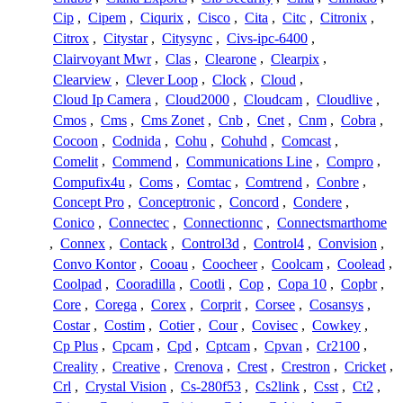
Cip
,
Cipem
,
Ciqurix
,
Cisco
,
Cita
,
Citc
,
Citronix
,
Citrox
,
Citystar
,
Citysync
,
Civs-ipc-6400
,
Clairvoyant Mwr
,
Clas
,
Clearone
,
Clearpix
,
Clearview
,
Clever Loop
,
Clock
,
Cloud
,
Cloud Ip Camera
,
Cloud2000
,
Cloudcam
,
Cloudlive
,
Cmos
,
Cms
,
Cms Zonet
,
Cnb
,
Cnet
,
Cnm
,
Cobra
,
Cocoon
,
Codnida
,
Cohu
,
Cohuhd
,
Comcast
,
Comelit
,
Commend
,
Communications Line
,
Compro
,
Compufix4u
,
Coms
,
Comtac
,
Comtrend
,
Conbre
,
Concept Pro
,
Conceptronic
,
Concord
,
Condere
,
Conico
,
Connectec
,
Connectionnc
,
Connectsmarthome
,
Connex
,
Contack
,
Control3d
,
Control4
,
Convision
,
Convo Kontor
,
Cooau
,
Coocheer
,
Coolcam
,
Coolead
,
Coolpad
,
Cooradilla
,
Cootli
,
Cop
,
Copa 10
,
Copbr
,
Core
,
Corega
,
Corex
,
Corprit
,
Corsee
,
Cosansys
,
Costar
,
Costim
,
Cotier
,
Cour
,
Covisec
,
Cowkey
,
Cp Plus
,
Cpcam
,
Cpd
,
Cptcam
,
Cpvan
,
Cr2100
,
Creality
,
Creative
,
Crenova
,
Crest
,
Crestron
,
Cricket
,
Crl
,
Crystal Vision
,
Cs-280f53
,
Cs2link
,
Csst
,
Ct2
,