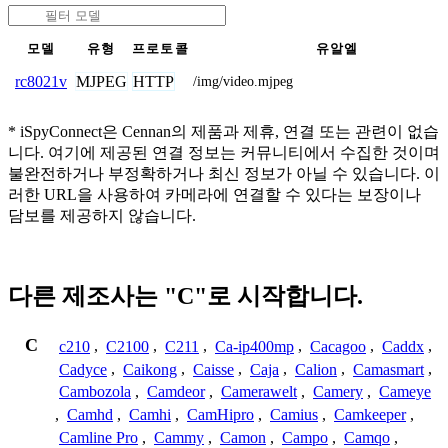
모델
유형
프로토콜
유알엘
MJPEG
HTTP
rc8021v
/img/video.mjpeg
* iSpyConnect은 Cennan의 제품과 제휴, 연결 또는 관련이 없습
니다. 여기에 제공된 연결 정보는 커뮤니티에서 수집한 것이며
불완전하거나 부정확하거나 최신 정보가 아닐 수 있습니다. 이
러한 URL을 사용하여 카메라에 연결할 수 있다는 보장이나
담보를 제공하지 않습니다.
다른 제조사는 "C"로 시작합니다.
C
c210
,
C2100
,
C211
,
Ca-ip400mp
,
Cacagoo
,
Caddx
,
Cadyce
,
Caikong
,
Caisse
,
Caja
,
Calion
,
Camasmart
,
Cambozola
,
Camdeor
,
Camerawelt
,
Camery
,
Cameye
,
Camhd
,
Camhi
,
CamHipro
,
Camius
,
Camkeeper
,
Camline Pro
,
Cammy
,
Camon
,
Campo
,
Camqo
,