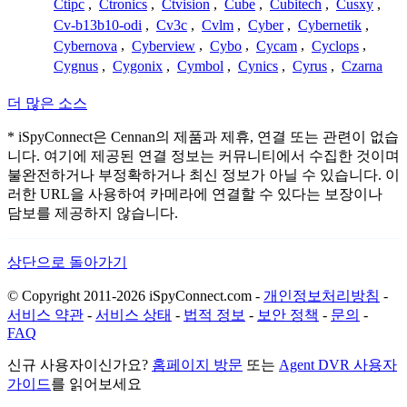
Ctipc
,
Ctronics
,
Ctvision
,
Cube
,
Cubitech
,
Cusxy
,
Cv-b13b10-odi
,
Cv3c
,
Cvlm
,
Cyber
,
Cybernetik
,
Cybernova
,
Cyberview
,
Cybo
,
Cycam
,
Cyclops
,
Cygnus
,
Cygonix
,
Cymbol
,
Cynics
,
Cyrus
,
Czarna
더 많은 소스
* iSpyConnect은 Cennan의 제품과 제휴, 연결 또는 관련이 없습
니다. 여기에 제공된 연결 정보는 커뮤니티에서 수집한 것이며
불완전하거나 부정확하거나 최신 정보가 아닐 수 있습니다. 이
러한 URL을 사용하여 카메라에 연결할 수 있다는 보장이나
담보를 제공하지 않습니다.
상단으로 돌아가기
© Copyright 2011-2026 iSpyConnect.com -
개인정보처리방침
-
서비스 약관
-
서비스 상태
-
법적 정보
-
보안 정책
-
문의
-
FAQ
신규 사용자이신가요?
홈페이지 방문
또는
Agent DVR 사용자
가이드
를 읽어보세요