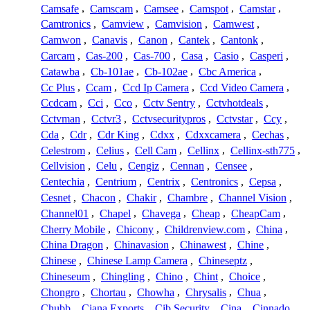
Camsafe
,
Camscam
,
Camsee
,
Camspot
,
Camstar
,
Camtronics
,
Camview
,
Camvision
,
Camwest
,
Camwon
,
Canavis
,
Canon
,
Cantek
,
Cantonk
,
Carcam
,
Cas-200
,
Cas-700
,
Casa
,
Casio
,
Casperi
,
Catawba
,
Cb-101ae
,
Cb-102ae
,
Cbc America
,
Cc Plus
,
Ccam
,
Ccd Ip Camera
,
Ccd Video Camera
,
Ccdcam
,
Cci
,
Cco
,
Cctv Sentry
,
Cctvhotdeals
,
Cctvman
,
Cctvr3
,
Cctvsecuritypros
,
Cctvstar
,
Ccy
,
Cda
,
Cdr
,
Cdr King
,
Cdxx
,
Cdxxcamera
,
Cechas
,
Celestrom
,
Celius
,
Cell Cam
,
Cellinx
,
Cellinx-sth775
,
Cellvision
,
Celu
,
Cengiz
,
Cennan
,
Censee
,
Centechia
,
Centrium
,
Centrix
,
Centronics
,
Cepsa
,
Cesnet
,
Chacon
,
Chakir
,
Chambre
,
Channel Vision
,
Channel01
,
Chapel
,
Chavega
,
Cheap
,
CheapCam
,
Cherry Mobile
,
Chicony
,
Childrenview.com
,
China
,
China Dragon
,
Chinavasion
,
Chinawest
,
Chine
,
Chinese
,
Chinese Lamp Camera
,
Chineseptz
,
Chineseum
,
Chingling
,
Chino
,
Chint
,
Choice
,
Chongro
,
Chortau
,
Chowha
,
Chrysalis
,
Chua
,
Chubb
,
Ciana Exports
,
Cib Security
,
Cina
,
Cinnado
,