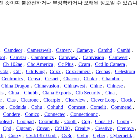
서 모아진 것이며 불완전하거나 부정확하거나 오래된 정보일 수 있습니
,
Camdeor
,
Camerawelt
,
Camery
,
Cameye
,
Camhd
,
Camhi
,
ot
,
Camstar
,
Camtronics
,
Camview
,
Camvision
,
Camwest
,
,
Cb-102ae
,
Cbc America
,
Cc Plus
,
Ccam
,
Ccd Ip Camera
,
Cda
,
Cdr
,
Cdr King
,
Cdxx
,
Cdxxcamera
,
Cechas
,
Celestrom
,
Centronics
,
Cepsa
,
Cesnet
,
Chacon
,
Chakir
,
Chambre
,
China Dragon
,
Chinavasion
,
Chinawest
,
Chine
,
Chinese
,
is
,
Chua
,
Chubb
,
Ciana Exports
,
Cib Security
,
Cina
,
r
,
Clas
,
Clearone
,
Clearpix
,
Clearview
,
Clever Loop
,
Clock
,
on
,
Codnida
,
Cohu
,
Cohuhd
,
Comcast
,
Comelit
,
Commend
,
,
Condere
,
Conico
,
Connectec
,
Connectionnc
,
oolead
,
Coolpad
,
Cooradilla
,
Cootli
,
Cop
,
Copa 10
,
Copbr
,
,
Cpd
,
Cptcam
,
Cpvan
,
Cr2100
,
Creality
,
Creative
,
Crenova
,
ch
,
Cusxy
,
Cv-b13b10-odi
,
Cv3c
,
Cvlm
,
Cyber
,
Cybernetik
,