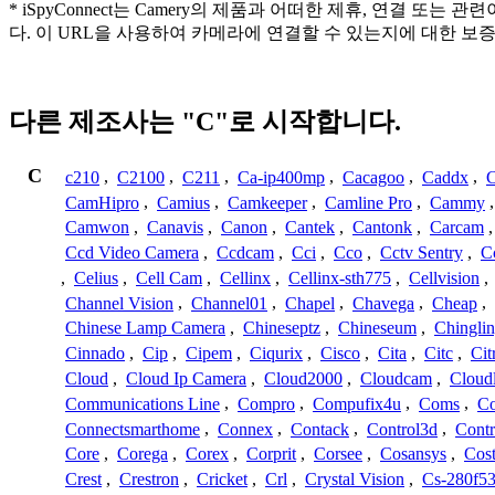
* iSpyConnect는 Camery의 제품과 어떠한 제휴, 연
다. 이 URL을 사용하여 카메라에 연결할 수 있는지에 대한 보
다른 제조사는 "C"로 시작합니다.
C
c210
,
C2100
,
C211
,
Ca-ip400mp
,
Cacagoo
,
Caddx
,
C
CamHipro
,
Camius
,
Camkeeper
,
Camline Pro
,
Cammy
Camwon
,
Canavis
,
Canon
,
Cantek
,
Cantonk
,
Carcam
Ccd Video Camera
,
Ccdcam
,
Cci
,
Cco
,
Cctv Sentry
,
C
,
Celius
,
Cell Cam
,
Cellinx
,
Cellinx-sth775
,
Cellvision
,
Channel Vision
,
Channel01
,
Chapel
,
Chavega
,
Cheap
,
Chinese Lamp Camera
,
Chineseptz
,
Chineseum
,
Chingli
Cinnado
,
Cip
,
Cipem
,
Ciqurix
,
Cisco
,
Cita
,
Citc
,
Cit
Cloud
,
Cloud Ip Camera
,
Cloud2000
,
Cloudcam
,
Cloud
Communications Line
,
Compro
,
Compufix4u
,
Coms
,
C
Connectsmarthome
,
Connex
,
Contack
,
Control3d
,
Contr
Core
,
Corega
,
Corex
,
Corprit
,
Corsee
,
Cosansys
,
Cost
Crest
,
Crestron
,
Cricket
,
Crl
,
Crystal Vision
,
Cs-280f5