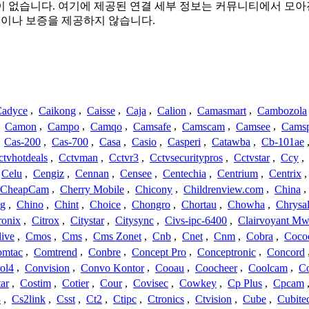
결 또는 관련이 없습니다. 여기에 제공된 연결 세부 정보는 커뮤니티에
증이나 보증을 제공하지 않습니다.
adyce
,
Caikong
,
Caisse
,
Caja
,
Calion
,
Camasmart
,
Cambozola
,
Camon
,
Campo
,
Camqo
,
Camsafe
,
Camscam
,
Camsee
,
Camsp
,
Cas-200
,
Cas-700
,
Casa
,
Casio
,
Casperi
,
Catawba
,
Cb-101ae
ctvhotdeals
,
Cctvman
,
Cctvr3
,
Cctvsecuritypros
,
Cctvstar
,
Ccy
,
Celu
,
Cengiz
,
Cennan
,
Censee
,
Centechia
,
Centrium
,
Centrix
CheapCam
,
Cherry Mobile
,
Chicony
,
Childrenview.com
,
China
,
ng
,
Chino
,
Chint
,
Choice
,
Chongro
,
Chortau
,
Chowha
,
Chrysal
ronix
,
Citrox
,
Citystar
,
Citysync
,
Civs-ipc-6400
,
Clairvoyant Mw
live
,
Cmos
,
Cms
,
Cms Zonet
,
Cnb
,
Cnet
,
Cnm
,
Cobra
,
Coco
omtac
,
Comtrend
,
Conbre
,
Concept Pro
,
Conceptronic
,
Concord
ol4
,
Convision
,
Convo Kontor
,
Cooau
,
Coocheer
,
Coolcam
,
C
ar
,
Costim
,
Cotier
,
Cour
,
Covisec
,
Cowkey
,
Cp Plus
,
Cpcam
3
,
Cs2link
,
Csst
,
Ct2
,
Ctipc
,
Ctronics
,
Ctvision
,
Cube
,
Cubite