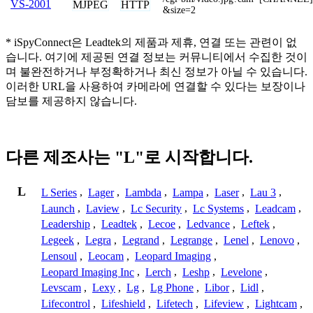
VS-2001
MJPEG
HTTP
&size=2
* iSpyConnect은 Leadtek의 제품과 제휴, 연결 또는 관련이 없
습니다. 여기에 제공된 연결 정보는 커뮤니티에서 수집한 것이
며 불완전하거나 부정확하거나 최신 정보가 아닐 수 있습니다.
이러한 URL을 사용하여 카메라에 연결할 수 있다는 보장이나
담보를 제공하지 않습니다.
다른 제조사는 "L"로 시작합니다.
L
L Series
,
Lager
,
Lambda
,
Lampa
,
Laser
,
Lau 3
,
Launch
,
Laview
,
Lc Security
,
Lc Systems
,
Leadcam
,
Leadership
,
Leadtek
,
Lecoe
,
Ledvance
,
Leftek
,
Legeek
,
Legra
,
Legrand
,
Legrange
,
Lenel
,
Lenovo
,
Lensoul
,
Leocam
,
Leopard Imaging
,
Leopard Imaging Inc
,
Lerch
,
Leshp
,
Levelone
,
Levscam
,
Lexy
,
Lg
,
Lg Phone
,
Libor
,
Lidl
,
Lifecontrol
,
Lifeshield
,
Lifetech
,
Lifeview
,
Lightcam
,