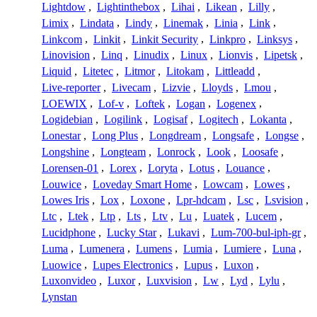
Lightdow
,
Lightinthebox
,
Lihai
,
Likean
,
Lilly
,
Limix
,
Lindata
,
Lindy
,
Linemak
,
Linia
,
Link
,
Linkcom
,
Linkit
,
Linkit Security
,
Linkpro
,
Linksys
,
Linovision
,
Linq
,
Linudix
,
Linux
,
Lionvis
,
Lipetsk
,
Liquid
,
Litetec
,
Litmor
,
Litokam
,
Littleadd
,
Live-reporter
,
Livecam
,
Lizvie
,
Lloyds
,
Lmou
,
LOEWIX
,
Lof-v
,
Loftek
,
Logan
,
Logenex
,
Logidebian
,
Logilink
,
Logisaf
,
Logitech
,
Lokanta
,
Lonestar
,
Long Plus
,
Longdream
,
Longsafe
,
Longse
,
Longshine
,
Longteam
,
Lonrock
,
Look
,
Loosafe
,
Lorensen-01
,
Lorex
,
Loryta
,
Lotus
,
Louance
,
Louwice
,
Loveday Smart Home
,
Lowcam
,
Lowes
,
Lowes Iris
,
Lox
,
Loxone
,
Lpr-hdcam
,
Lsc
,
Lsvision
,
Ltc
,
Ltek
,
Ltp
,
Lts
,
Ltv
,
Lu
,
Luatek
,
Lucem
,
Lucidphone
,
Lucky Star
,
Lukavi
,
Lum-700-bul-iph-gr
,
Luma
,
Lumenera
,
Lumens
,
Lumia
,
Lumiere
,
Luna
,
Luowice
,
Lupes Electronics
,
Lupus
,
Luxon
,
Luxonvideo
,
Luxor
,
Luxvision
,
Lw
,
Lyd
,
Lylu
,
Lynstan