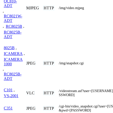
OC810-
ADT
MJPEG
HTTP
/img/video.mjpeg
,
RC8021W-
ADT
,
RC8025B
,
RC8025B-
ADT
8025B
,
ICAMERA
,
ICAMERA
JPEG
HTTP
/img/snapshot.cgi
1000
,
RC8025B-
ADT
C101
,
/videostream.asf?user=[USERNAM
VLC
HTTP
SSWORD]
VS-2001
/cgi-bin/video_snapshot.cgi?user=
C351
JPEG
HTTP
&pwd=[PASSWORD]