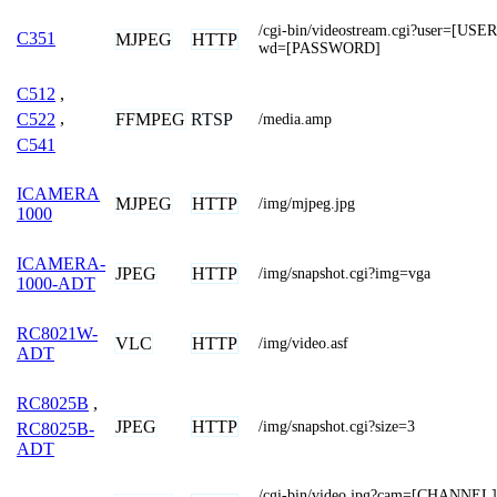
/cgi-bin/videostream.cgi?user=[U
C351
MJPEG
HTTP
wd=[PASSWORD]
C512
,
FFMPEG
RTSP
C522
,
/media.amp
C541
ICAMERA
MJPEG
HTTP
/img/mjpeg.jpg
1000
ICAMERA-
JPEG
HTTP
/img/snapshot.cgi?img=vga
1000-ADT
RC8021W-
VLC
HTTP
/img/video.asf
ADT
RC8025B
,
JPEG
HTTP
/img/snapshot.cgi?size=3
RC8025B-
ADT
/cgi-bin/video.jpg?cam=[CHANNEL]