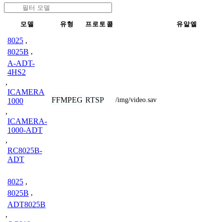
모델
유형
프로토콜
유알엘
8025
,
8025B
,
A-ADT-
4HS2
,
ICAMERA
FFMPEG
RTSP
/img/video.sav
1000
,
ICAMERA-
1000-ADT
,
RC8025B-
ADT
8025
,
8025B
,
ADT8025B
,