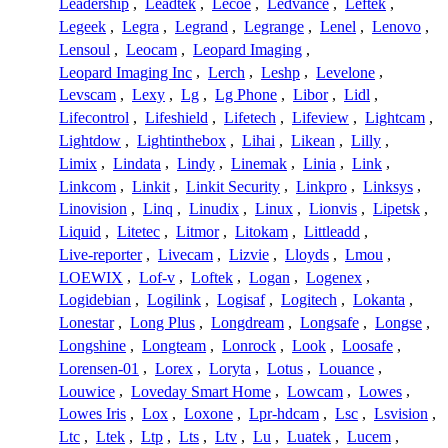
Leadership
,
Leadtek
,
Lecoe
,
Ledvance
,
Leftek
,
Legeek
,
Legra
,
Legrand
,
Legrange
,
Lenel
,
Lenovo
,
Lensoul
,
Leocam
,
Leopard Imaging
,
Leopard Imaging Inc
,
Lerch
,
Leshp
,
Levelone
,
Levscam
,
Lexy
,
Lg
,
Lg Phone
,
Libor
,
Lidl
,
Lifecontrol
,
Lifeshield
,
Lifetech
,
Lifeview
,
Lightcam
,
Lightdow
,
Lightinthebox
,
Lihai
,
Likean
,
Lilly
,
Limix
,
Lindata
,
Lindy
,
Linemak
,
Linia
,
Link
,
Linkcom
,
Linkit
,
Linkit Security
,
Linkpro
,
Linksys
,
Linovision
,
Linq
,
Linudix
,
Linux
,
Lionvis
,
Lipetsk
,
Liquid
,
Litetec
,
Litmor
,
Litokam
,
Littleadd
,
Live-reporter
,
Livecam
,
Lizvie
,
Lloyds
,
Lmou
,
LOEWIX
,
Lof-v
,
Loftek
,
Logan
,
Logenex
,
Logidebian
,
Logilink
,
Logisaf
,
Logitech
,
Lokanta
,
Lonestar
,
Long Plus
,
Longdream
,
Longsafe
,
Longse
,
Longshine
,
Longteam
,
Lonrock
,
Look
,
Loosafe
,
Lorensen-01
,
Lorex
,
Loryta
,
Lotus
,
Louance
,
Louwice
,
Loveday Smart Home
,
Lowcam
,
Lowes
,
Lowes Iris
,
Lox
,
Loxone
,
Lpr-hdcam
,
Lsc
,
Lsvision
,
Ltc
,
Ltek
,
Ltp
,
Lts
,
Ltv
,
Lu
,
Luatek
,
Lucem
,