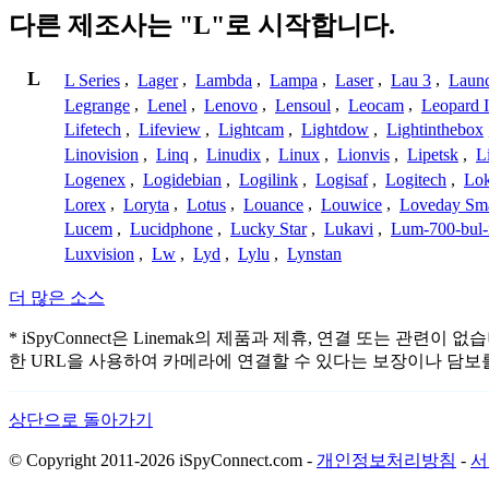
다른 제조사는 "L"로 시작합니다.
L
L Series
,
Lager
,
Lambda
,
Lampa
,
Laser
,
Lau 3
,
Laun
Legrange
,
Lenel
,
Lenovo
,
Lensoul
,
Leocam
,
Leopard 
Lifetech
,
Lifeview
,
Lightcam
,
Lightdow
,
Lightinthebox
Linovision
,
Linq
,
Linudix
,
Linux
,
Lionvis
,
Lipetsk
,
L
Logenex
,
Logidebian
,
Logilink
,
Logisaf
,
Logitech
,
Lok
Lorex
,
Loryta
,
Lotus
,
Louance
,
Louwice
,
Loveday Sm
Lucem
,
Lucidphone
,
Lucky Star
,
Lukavi
,
Lum-700-bul-
Luxvision
,
Lw
,
Lyd
,
Lylu
,
Lynstan
더 많은 소스
* iSpyConnect은 Linemak의 제품과 제휴, 연결 또는
한 URL을 사용하여 카메라에 연결할 수 있다는 보장이나 담보
상단으로 돌아가기
© Copyright 2011-2026 iSpyConnect.com -
개인정보처리방침
-
서