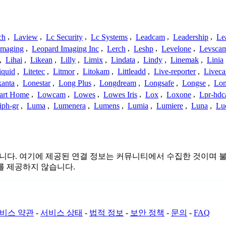
ch
,
Laview
,
Lc Security
,
Lc Systems
,
Leadcam
,
Leadership
,
Le
Imaging
,
Leopard Imaging Inc
,
Lerch
,
Leshp
,
Levelone
,
Levsca
,
Lihai
,
Likean
,
Lilly
,
Limix
,
Lindata
,
Lindy
,
Linemak
,
Linia
iquid
,
Litetec
,
Litmor
,
Litokam
,
Littleadd
,
Live-reporter
,
Livec
anta
,
Lonestar
,
Long Plus
,
Longdream
,
Longsafe
,
Longse
,
Lon
art Home
,
Lowcam
,
Lowes
,
Lowes Iris
,
Lox
,
Loxone
,
Lpr-hd
iph-gr
,
Luma
,
Lumenera
,
Lumens
,
Lumia
,
Lumiere
,
Luna
,
Lu
 관련이 없습니다. 여기에 제공된 연결 정보는 커뮤니티에서 수집한 것
를 제공하지 않습니다.
비스 약관
-
서비스 상태
-
법적 정보
-
보안 정책
-
문의
-
FAQ