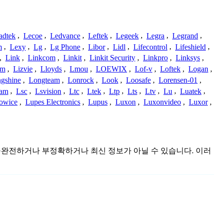
adtek
,
Lecoe
,
Ledvance
,
Leftek
,
Legeek
,
Legra
,
Legrand
,
m
,
Lexy
,
Lg
,
Lg Phone
,
Libor
,
Lidl
,
Lifecontrol
,
Lifeshield
,
,
Link
,
Linkcom
,
Linkit
,
Linkit Security
,
Linkpro
,
Linksys
,
am
,
Lizvie
,
Lloyds
,
Lmou
,
LOEWIX
,
Lof-v
,
Loftek
,
Logan
,
gshine
,
Longteam
,
Lonrock
,
Look
,
Loosafe
,
Lorensen-01
,
cam
,
Lsc
,
Lsvision
,
Ltc
,
Ltek
,
Ltp
,
Lts
,
Ltv
,
Lu
,
Luatek
,
owice
,
Lupes Electronics
,
Lupus
,
Luxon
,
Luxonvideo
,
Luxor
,
이며 불완전하거나 부정확하거나 최신 정보가 아닐 수 있습니다. 이러