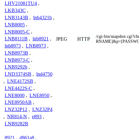
LHV21081TU4
,
LKB343C
,
LNB3143B
,
lnb4321b
,
LNB8005
,
LNB8005-C
,
/cgi-bin/snapshot.cg
LNB8111B
,
lnb8921
,
JPEG
HTTP
RNAME]&p=[PASSW
lnb8973
,
LNB8973
,
LNB8973B
,
LNB8973-C
,
LNB9292b
,
LND3374SB
,
lnd4750
,
LNE4172SB
,
LNE4422S-C
,
LNE8000
,
LNE8950
,
LNE8950AB
,
LNZ32P12
,
LNZ32P4
,
NR814-N
,
e893
,
LNB9282B
8921
,
d861a8
,