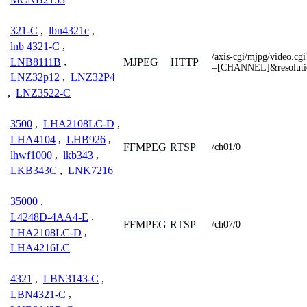
321-C
,
lbn4321c
,
lnb 4321-C
,
/axis-cgi/mjpg/video.c
LNB8111B
,
MJPEG
HTTP
=[CHANNEL]&resolut
LNZ32p12
,
LNZ32P4
,
LNZ3522-C
3500
,
LHA2108LC-D
,
LHA4104
,
LHB926
,
FFMPEG
RTSP
/ch01/0
lhwf1000
,
lkb343
,
LKB343C
,
LNK7216
35000
,
L4248D-4AA4-E
,
FFMPEG
RTSP
/ch07/0
LHA2108LC-D
,
LHA4216LC
4321
,
LBN3143-C
,
LBN4321-C
,