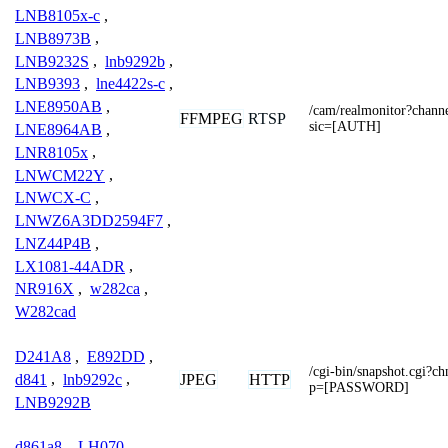
LNB8105x-c
,
LNB8973B
,
LNB9232S
,
lnb9292b
,
LNB9393
,
lne4422s-c
,
LNE8950AB
,
/cam/realmonitor?chan
FFMPEG
RTSP
sic=[AUTH]
LNE8964AB
,
LNR8105x
,
LNWCM22Y
,
LNWCX-C
,
LNWZ6A3DD2594F7
,
LNZ44P4B
,
LX1081-44ADR
,
NR916X
,
w282ca
,
W282cad
D241A8
,
E892DD
,
/cgi-bin/snapshot.cg
JPEG
HTTP
d841
,
lnb9292c
,
p=[PASSWORD]
LNB9292B
d861a8
,
LH070
,