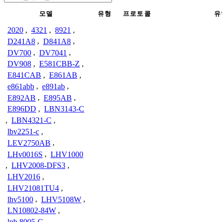
모델
유형
프로토콜
유
2020
,
4321
,
8921
,
D241A8
,
D841A8
,
DV700
,
DV7041
,
DV908
,
E581CBB-Z
,
E841CAB
,
E861AB
,
e861abb
,
e891ab
,
E892AB
,
E895AB
,
E896DD
,
LBN3143-C
,
LBN4321-C
,
lbv2251-c
,
LEV2750AB
,
LHv0016S
,
LHV1000
,
LHV2008-DFS3
,
LHV2016
,
LHV21081TU4
,
lhv5100
,
LHV5108W
,
LN10802-84W
,
lnb 8005-C
,