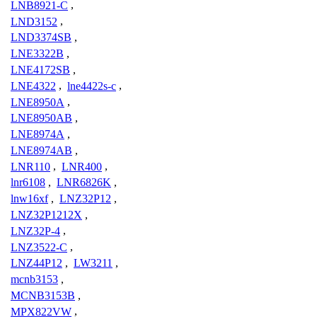
LNB8921-C
,
LND3152
,
LND3374SB
,
LNE3322B
,
LNE4172SB
,
LNE4322
,
lne4422s-c
,
LNE8950A
,
LNE8950AB
,
LNE8974A
,
LNE8974AB
,
LNR110
,
LNR400
,
lnr6108
,
LNR6826K
,
lnw16xf
,
LNZ32P12
,
LNZ32P1212X
,
LNZ32P-4
,
LNZ3522-C
,
LNZ44P12
,
LW3211
,
mcnb3153
,
MCNB3153B
,
MPX822VW
,