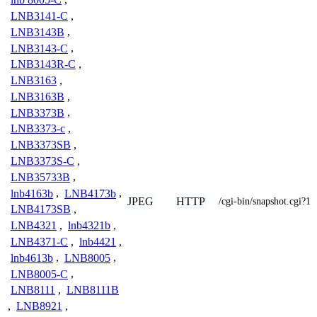
LNB3141-C
,
LNB3143B
,
LNB3143-C
,
LNB3143R-C
,
LNB3163
,
LNB3163B
,
LNB3373B
,
LNB3373-c
,
LNB3373SB
,
LNB3373S-C
,
LNB35733B
,
lnb4163b
,
LNB4173b
,
JPEG
HTTP
/cgi-bin/snapshot.cgi?1
LNB4173SB
,
LNB4321
,
lnb4321b
,
LNB4371-C
,
lnb4421
,
lnb4613b
,
LNB8005
,
LNB8005-C
,
LNB8111
,
LNB8111B
,
LNB8921
,