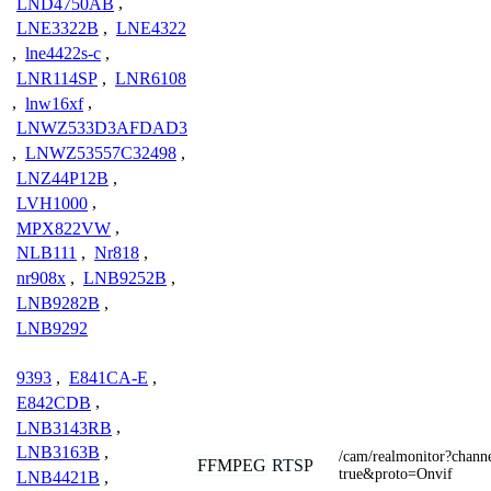
LND4750AB
,
LNE3322B
,
LNE4322
,
lne4422s-c
,
LNR114SP
,
LNR6108
,
lnw16xf
,
LNWZ533D3AFDAD3
,
LNWZ53557C32498
,
LNZ44P12B
,
LVH1000
,
MPX822VW
,
NLB111
,
Nr818
,
nr908x
,
LNB9252B
,
LNB9282B
,
LNB9292
9393
,
E841CA-E
,
E842CDB
,
LNB3143RB
,
LNB3163B
,
/cam/realmonitor?chan
FFMPEG
RTSP
true&proto=Onvif
LNB4421B
,