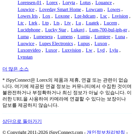
Lorensen-01
,
Lorex
,
Loryta
,
Lotus
,
Louance
,
Louwice
,
Loveday Smart Home
,
Lowcam
,
Lowes
,
Lowes Iris
,
Lox
,
Loxone
,
Lpr-hdcam
,
Lsc
,
Lsvision
,
Ltc
,
Ltek
,
Ltp
,
Lts
,
Ltv
,
Lu
,
Luatek
,
Lucem
,
Lucidphone
,
Lucky Star
,
Lukavi
,
Lum-700-bul-iph-gr
,
Luma
,
Lumenera
,
Lumens
,
Lumia
,
Lumiere
,
Luna
,
Luowice
,
Lupes Electronics
,
Lupus
,
Luxon
,
Luxonvideo
,
Luxor
,
Luxvision
,
Lw
,
Lyd
,
Lylu
,
Lynstan
더 많은 소스
* iSpyConnect은 Lorex의 제품과 제휴, 연결 또는 관련이 없습
니다. 여기에 제공된 연결 정보는 커뮤니티에서 수집한 것이며
불완전하거나 부정확하거나 최신 정보가 아닐 수 있습니다. 이
러한 URL을 사용하여 카메라에 연결할 수 있다는 보장이나
담보를 제공하지 않습니다.
상단으로 돌아가기
© Copyright 2011-2026 iSpyConnect.com -
개인정보처리방침
-