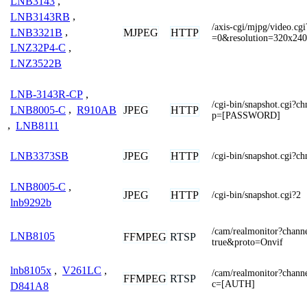
LNB3143
,
LNB3143RB
,
/axis-cgi/mjpg/video.c
LNB3321B
,
MJPEG
HTTP
=0&resolution=320x240
LNZ32P4-C
,
LNZ3522B
LNB-3143R-CP
,
/cgi-bin/snapshot.cg
JPEG
HTTP
LNB8005-C
,
R910AB
p=[PASSWORD]
,
LNB8111
JPEG
HTTP
LNB3373SB
/cgi-bin/snapshot.cgi
LNB8005-C
,
JPEG
HTTP
/cgi-bin/snapshot.cgi?2
lnb9292b
/cam/realmonitor?chan
LNB8105
FFMPEG
RTSP
true&proto=Onvif
lnb8105x
,
V261LC
,
/cam/realmonitor?chan
FFMPEG
RTSP
c=[AUTH]
D841A8