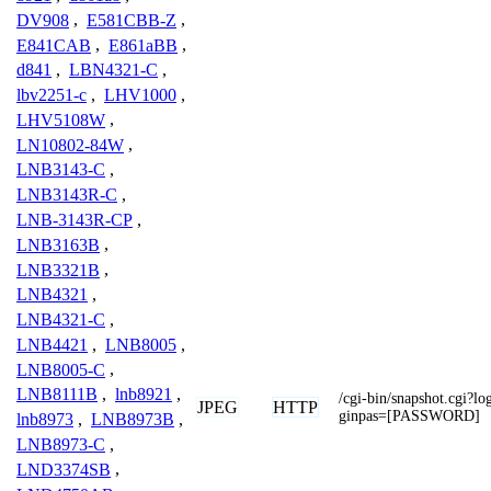
DV908
,
E581CBB-Z
,
E841CAB
,
E861aBB
,
d841
,
LBN4321-C
,
lbv2251-c
,
LHV1000
,
LHV5108W
,
LN10802-84W
,
LNB3143-C
,
LNB3143R-C
,
LNB-3143R-CP
,
LNB3163B
,
LNB3321B
,
LNB4321
,
LNB4321-C
,
LNB4421
,
LNB8005
,
LNB8005-C
,
LNB8111B
,
lnb8921
,
/cgi-bin/snapshot.cgi
JPEG
HTTP
ginpas=[PASSWORD]
lnb8973
,
LNB8973B
,
LNB8973-C
,
LND3374SB
,