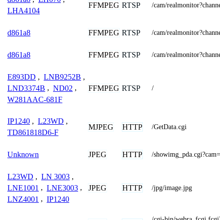
FFMPEG
RTSP
/cam/realmonitor?chann
LHA4104
FFMPEG
RTSP
d861a8
/cam/realmonitor?chan
FFMPEG
RTSP
d861a8
/cam/realmonitor?chan
E893DD
,
LNB9252B
,
FFMPEG
RTSP
LND3374B
,
ND02
,
/
W281AAC-681F
IP1240
,
L23WD
,
MJPEG
HTTP
/GetData.cgi
TD861818D6-F
JPEG
HTTP
Unknown
/showimg_pda.cgi?ca
L23WD
,
LN 3003
,
JPEG
HTTP
LNE1001
,
LNE3003
,
/jpg/image.jpg
LNZ4001
,
IP1240
/cgi-bin/webra_fcgi.fc