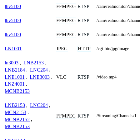
FFMPEG
RTSP
lhv5100
/cam/realmonitor?chan
FFMPEG
RTSP
lhv5100
/cam/realmonitor?chan
FFMPEG
RTSP
lhv5100
/cam/realmonitor?chan
JPEG
HTTP
LN1001
/cgi-bin/jpg/image
ln3003
,
LNB2153
,
LNB2184
,
LNC204
,
LNE1001
,
LNE3003
,
VLC
RTSP
/video.mp4
LNZ4001
,
MCNB2153
LNB2153
,
LNC204
,
MCN2153
,
FFMPEG
RTSP
/Streaming/Channels/1
MCNB2152
,
MCNB2153