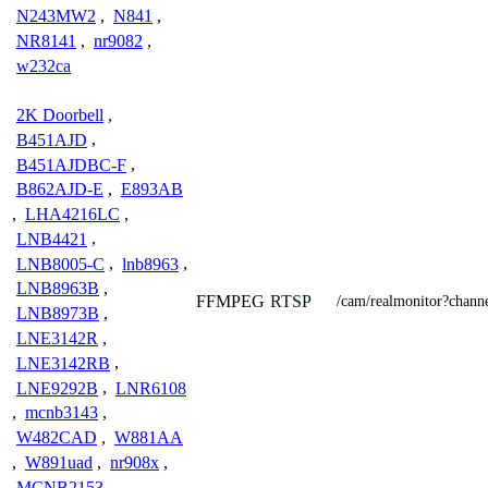
N243MW2
,
N841
,
NR8141
,
nr9082
,
w232ca
2K Doorbell
,
B451AJD
,
B451AJDBC-F
,
B862AJD-E
,
E893AB
,
LHA4216LC
,
LNB4421
,
LNB8005-C
,
lnb8963
,
LNB8963B
,
FFMPEG
RTSP
/cam/realmonitor?chan
LNB8973B
,
LNE3142R
,
LNE3142RB
,
LNE9292B
,
LNR6108
,
mcnb3143
,
W482CAD
,
W881AA
,
W891uad
,
nr908x
,
MCNB2153