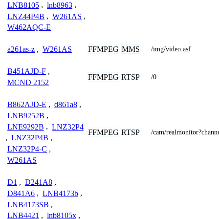
LNB8105
,
lnb8963
,
LNZ44P4B
,
W261AS
,
W462AQC-E
FFMPEG
MMS
a261as-z
,
W261AS
/img/video.asf
B451AJD-F
,
FFMPEG
RTSP
/0
MCND 2152
B862AJD-E
,
d861a8
,
LNB9252B
,
LNE9292B
,
LNZ32P4
FFMPEG
RTSP
/cam/realmonitor?chan
,
LNZ32P4B
,
LNZ32P4-C
,
W261AS
D1
,
D241A8
,
D841A6
,
LNB4173b
,
LNB4173SB
,
LNB4421
,
lnb8105x
,