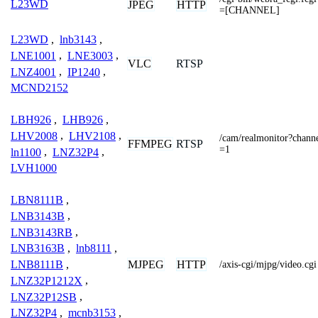
L23WD
JPEG
HTTP
=[CHANNEL]
L23WD
,
lnb3143
,
LNE1001
,
LNE3003
,
VLC
RTSP
LNZ4001
,
IP1240
,
MCND2152
LBH926
,
LHB926
,
LHV2008
,
LHV2108
,
/cam/realmonitor?cha
FFMPEG
RTSP
=1
ln1100
,
LNZ32P4
,
LVH1000
LBN8111B
,
LNB3143B
,
LNB3143RB
,
LNB3163B
,
lnb8111
,
MJPEG
HTTP
LNB8111B
,
/axis-cgi/mjpg/video.cgi
LNZ32P1212X
,
LNZ32P12SB
,
LNZ32P4
,
mcnb3153
,