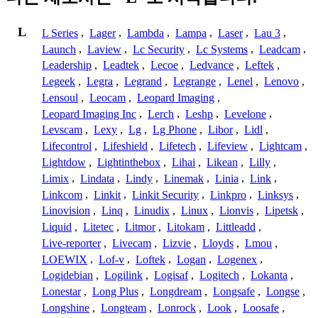
L
L Series
,
Lager
,
Lambda
,
Lampa
,
Laser
,
Lau 3
,
Launch
,
Laview
,
Lc Security
,
Lc Systems
,
Leadcam
,
Leadership
,
Leadtek
,
Lecoe
,
Ledvance
,
Leftek
,
Legeek
,
Legra
,
Legrand
,
Legrange
,
Lenel
,
Lenovo
,
Lensoul
,
Leocam
,
Leopard Imaging
,
Leopard Imaging Inc
,
Lerch
,
Leshp
,
Levelone
,
Levscam
,
Lexy
,
Lg
,
Lg Phone
,
Libor
,
Lidl
,
Lifecontrol
,
Lifeshield
,
Lifetech
,
Lifeview
,
Lightcam
,
Lightdow
,
Lightinthebox
,
Lihai
,
Likean
,
Lilly
,
Limix
,
Lindata
,
Lindy
,
Linemak
,
Linia
,
Link
,
Linkcom
,
Linkit
,
Linkit Security
,
Linkpro
,
Linksys
,
Linovision
,
Linq
,
Linudix
,
Linux
,
Lionvis
,
Lipetsk
,
Liquid
,
Litetec
,
Litmor
,
Litokam
,
Littleadd
,
Live-reporter
,
Livecam
,
Lizvie
,
Lloyds
,
Lmou
,
LOEWIX
,
Lof-v
,
Loftek
,
Logan
,
Logenex
,
Logidebian
,
Logilink
,
Logisaf
,
Logitech
,
Lokanta
,
Lonestar
,
Long Plus
,
Longdream
,
Longsafe
,
Longse
,
Longshine
,
Longteam
,
Lonrock
,
Look
,
Loosafe
,