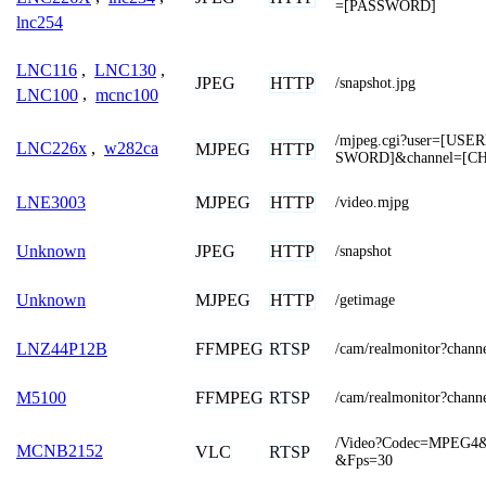
=[PASSWORD]
lnc254
LNC116
,
LNC130
,
JPEG
HTTP
/snapshot.jpg
LNC100
,
mcnc100
/mjpeg.cgi?user=[US
LNC226x
,
w282ca
MJPEG
HTTP
SWORD]&channel=[C
MJPEG
HTTP
LNE3003
/video.mjpg
JPEG
HTTP
Unknown
/snapshot
MJPEG
HTTP
Unknown
/getimage
FFMPEG
RTSP
LNZ44P12B
/cam/realmonitor?chann
FFMPEG
RTSP
M5100
/cam/realmonitor?chan
/Video?Codec=MPEG4&
MCNB2152
VLC
RTSP
&Fps=30