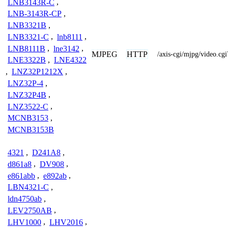
LNB3143R-C
,
LNB-3143R-CP
,
LNB3321B
,
LNB3321-C
,
lnb8111
,
LNB8111B
,
lne3142
,
MJPEG
HTTP
/axis-cgi/mjpg/video.
LNE3322B
,
LNE4322
,
LNZ32P1212X
,
LNZ32P-4
,
LNZ32P4B
,
LNZ3522-C
,
MCNB3153
,
MCNB3153B
4321
,
D241A8
,
d861a8
,
DV908
,
e861abb
,
e892ab
,
LBN4321-C
,
ldn4750ab
,
LEV2750AB
,
LHV1000
,
LHV2016
,