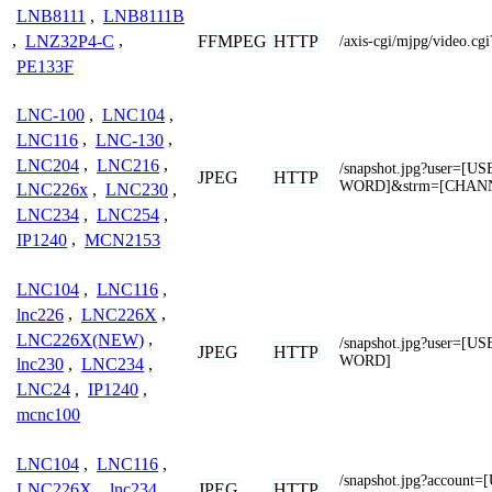
LNB8111
,
LNB8111B
FFMPEG
HTTP
,
LNZ32P4-C
,
/axis-cgi/mjpg/video.cg
PE133F
LNC-100
,
LNC104
,
LNC116
,
LNC-130
,
LNC204
,
LNC216
,
/snapshot.jpg?user=
JPEG
HTTP
WORD]&strm=[CHAN
LNC226x
,
LNC230
,
LNC234
,
LNC254
,
IP1240
,
MCN2153
LNC104
,
LNC116
,
lnc226
,
LNC226X
,
LNC226X(NEW)
,
/snapshot.jpg?user=
JPEG
HTTP
WORD]
lnc230
,
LNC234
,
LNC24
,
IP1240
,
mcnc100
LNC104
,
LNC116
,
/snapshot.jpg?accoun
JPEG
HTTP
LNC226X
,
lnc234
,