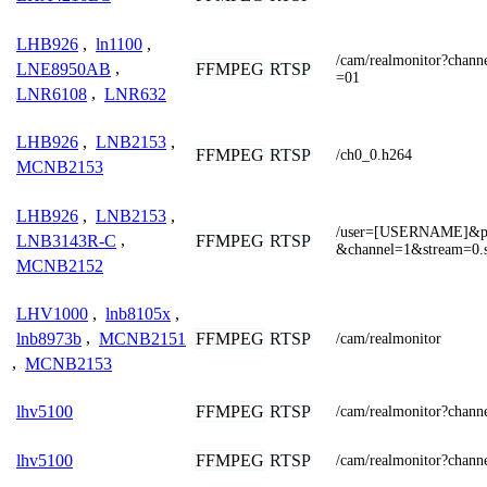
LHB926
,
ln1100
,
/cam/realmonitor?cha
FFMPEG
RTSP
LNE8950AB
,
=01
LNR6108
,
LNR632
LHB926
,
LNB2153
,
FFMPEG
RTSP
/ch0_0.h264
MCNB2153
LHB926
,
LNB2153
,
/user=[USERNAME]&p
FFMPEG
RTSP
LNB3143R-C
,
&channel=1&stream=0.
MCNB2152
LHV1000
,
lnb8105x
,
FFMPEG
RTSP
lnb8973b
,
MCNB2151
/cam/realmonitor
,
MCNB2153
FFMPEG
RTSP
lhv5100
/cam/realmonitor?chan
FFMPEG
RTSP
lhv5100
/cam/realmonitor?chan