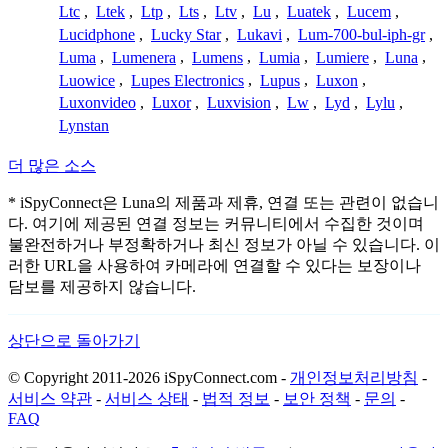
Ltc
,
Ltek
,
Ltp
,
Lts
,
Ltv
,
Lu
,
Luatek
,
Lucem
,
Lucidphone
,
Lucky Star
,
Lukavi
,
Lum-700-bul-iph-gr
,
Luma
,
Lumenera
,
Lumens
,
Lumia
,
Lumiere
,
Luna
,
Luowice
,
Lupes Electronics
,
Lupus
,
Luxon
,
Luxonvideo
,
Luxor
,
Luxvision
,
Lw
,
Lyd
,
Lylu
,
Lynstan
더 많은 소스
* iSpyConnect은 Luna의 제품과 제휴, 연결 또는 관련이 없습니
다. 여기에 제공된 연결 정보는 커뮤니티에서 수집한 것이며
불완전하거나 부정확하거나 최신 정보가 아닐 수 있습니다. 이
러한 URL을 사용하여 카메라에 연결할 수 있다는 보장이나
담보를 제공하지 않습니다.
상단으로 돌아가기
© Copyright 2011-2026 iSpyConnect.com -
개인정보처리방침
-
서비스 약관
-
서비스 상태
-
법적 정보
-
보안 정책
-
문의
-
FAQ