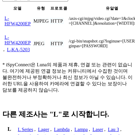
모델
유형
프로토콜
유알엘
L-
/axis-cgi/mjpg/video.cgi?date=1&clo
MJPEG
HTTP
=[CHANNEL]&resolution=[WIDTH]
HFW4200EP
L-
/cgi-bin/snapshot.cgi?loginuse=[U
HFW4200EP
JPEG
HTTP
ginpas=[PASSWORD]
,
L-KA-5203
* iSpyConnect은 Luna의 제품과 제휴, 연결 또는 관련이 없습니
다. 여기에 제공된 연결 정보는 커뮤니티에서 수집한 것이며
불완전하거나 부정확하거나 최신 정보가 아닐 수 있습니다. 이
러한 URL을 사용하여 카메라에 연결할 수 있다는 보장이나
담보를 제공하지 않습니다.
다른 제조사는 "L"로 시작합니다.
L
L Series
,
Lager
,
Lambda
,
Lampa
,
Laser
,
Lau 3
,