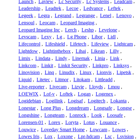
Launch
,
Laview
,
Lc Security
,
Lc Systems
,
Leadcam
,
Leadership
,
Leadtek
,
Lecoe
,
Ledvance
,
Leftek
,
Legeek
,
Legra
,
Legrand
,
Legrange
,
Lenel
,
Lenovo
,
Lensoul
,
Leocam
,
Leopard Imaging
,
Leopard Imaging Inc
,
Lerch
,
Leshp
,
Levelone
,
Levscam
,
Lexy
,
Lg
,
Lg Phone
,
Libor
,
Lidl
,
Lifecontrol
,
Lifeshield
,
Lifetech
,
Lifeview
,
Lightcam
,
Lightdow
,
Lightinthebox
,
Lihai
,
Likean
,
Lilly
,
Limix
,
Lindata
,
Lindy
,
Linemak
,
Linia
,
Link
,
Linkcom
,
Linkit
,
Linkit Security
,
Linkpro
,
Linksys
,
Linovision
,
Linq
,
Linudix
,
Linux
,
Lionvis
,
Lipetsk
,
Liquid
,
Litetec
,
Litmor
,
Litokam
,
Littleadd
,
Live-reporter
,
Livecam
,
Lizvie
,
Lloyds
,
Lmou
,
LOEWIX
,
Lof-v
,
Loftek
,
Logan
,
Logenex
,
Logidebian
,
Logilink
,
Logisaf
,
Logitech
,
Lokanta
,
Lonestar
,
Long Plus
,
Longdream
,
Longsafe
,
Longse
,
Longshine
,
Longteam
,
Lonrock
,
Look
,
Loosafe
,
Lorensen-01
,
Lorex
,
Loryta
,
Lotus
,
Louance
,
Louwice
,
Loveday Smart Home
,
Lowcam
,
Lowes
,
Lowes Iris
,
Lox
,
Loxone
,
Lpr-hdcam
,
Lsc
,
Lsvision
,