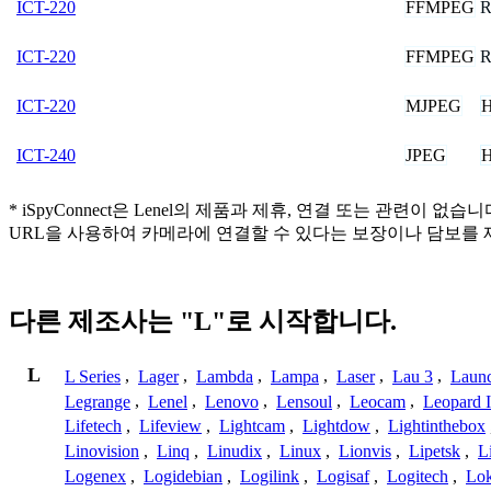
FFMPEG
R
ICT-220
FFMPEG
R
ICT-220
MJPEG
ICT-220
JPEG
ICT-240
* iSpyConnect은 Lenel의 제품과 제휴, 연결 또는 관
URL을 사용하여 카메라에 연결할 수 있다는 보장이나 담보를 
다른 제조사는 "L"로 시작합니다.
L
L Series
,
Lager
,
Lambda
,
Lampa
,
Laser
,
Lau 3
,
Laun
Legrange
,
Lenel
,
Lenovo
,
Lensoul
,
Leocam
,
Leopard 
Lifetech
,
Lifeview
,
Lightcam
,
Lightdow
,
Lightinthebox
Linovision
,
Linq
,
Linudix
,
Linux
,
Lionvis
,
Lipetsk
,
L
Logenex
,
Logidebian
,
Logilink
,
Logisaf
,
Logitech
,
Lok