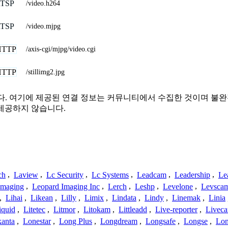
TSP
/video.h264
TSP
/video.mjpg
HTTP
/axis-cgi/mjpg/video.cgi
HTTP
/stillimg2.jpg
련이 없습니다. 여기에 제공된 연결 정보는 커뮤니티에서 수집한 것이
제공하지 않습니다.
ch
,
Laview
,
Lc Security
,
Lc Systems
,
Leadcam
,
Leadership
,
Le
Imaging
,
Leopard Imaging Inc
,
Lerch
,
Leshp
,
Levelone
,
Levsca
,
Lihai
,
Likean
,
Lilly
,
Limix
,
Lindata
,
Lindy
,
Linemak
,
Linia
iquid
,
Litetec
,
Litmor
,
Litokam
,
Littleadd
,
Live-reporter
,
Livec
anta
,
Lonestar
,
Long Plus
,
Longdream
,
Longsafe
,
Longse
,
Lon