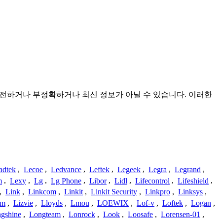
며 불완전하거나 부정확하거나 최신 정보가 아닐 수 있습니다. 이러한
adtek
,
Lecoe
,
Ledvance
,
Leftek
,
Legeek
,
Legra
,
Legrand
,
m
,
Lexy
,
Lg
,
Lg Phone
,
Libor
,
Lidl
,
Lifecontrol
,
Lifeshield
,
,
Link
,
Linkcom
,
Linkit
,
Linkit Security
,
Linkpro
,
Linksys
,
am
,
Lizvie
,
Lloyds
,
Lmou
,
LOEWIX
,
Lof-v
,
Loftek
,
Logan
,
gshine
,
Longteam
,
Lonrock
,
Look
,
Loosafe
,
Lorensen-01
,