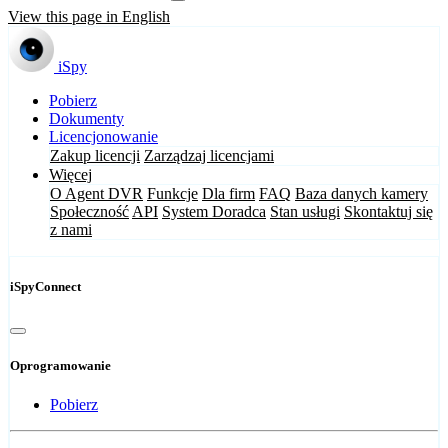
View this page in English
iSpy
Pobierz
Dokumenty
Licencjonowanie
Zakup licencji
Zarządzaj licencjami
Więcej
O Agent DVR
Funkcje
Dla firm
FAQ
Baza danych kamery
Społeczność
API
System Doradca
Stan usługi
Skontaktuj się
z nami
iSpyConnect
Oprogramowanie
Pobierz