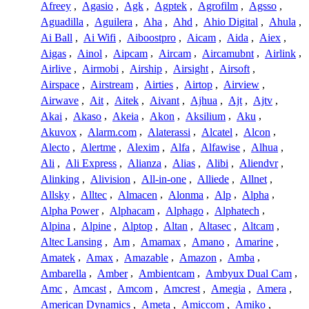
Afreey
,
Agasio
,
Agk
,
Agptek
,
Agrofilm
,
Agsso
,
Aguadilla
,
Aguilera
,
Aha
,
Ahd
,
Ahio Digital
,
Ahula
,
Ai Ball
,
Ai Wifi
,
Aiboostpro
,
Aicam
,
Aida
,
Aiex
,
Aigas
,
Ainol
,
Aipcam
,
Aircam
,
Aircamubnt
,
Airlink
,
Airlive
,
Airmobi
,
Airship
,
Airsight
,
Airsoft
,
Airspace
,
Airstream
,
Airties
,
Airtop
,
Airview
,
Airwave
,
Ait
,
Aitek
,
Aivant
,
Ajhua
,
Ajt
,
Ajtv
,
Akai
,
Akaso
,
Akeia
,
Akon
,
Aksilium
,
Aku
,
Akuvox
,
Alarm.com
,
Alaterassi
,
Alcatel
,
Alcon
,
Alecto
,
Alertme
,
Alexim
,
Alfa
,
Alfawise
,
Alhua
,
Ali
,
Ali Express
,
Alianza
,
Alias
,
Alibi
,
Aliendvr
,
Alinking
,
Alivision
,
All-in-one
,
Alliede
,
Allnet
,
Allsky
,
Alltec
,
Almacen
,
Alonma
,
Alp
,
Alpha
,
Alpha Power
,
Alphacam
,
Alphago
,
Alphatech
,
Alpina
,
Alpine
,
Alptop
,
Altan
,
Altasec
,
Altcam
,
Altec Lansing
,
Am
,
Amamax
,
Amano
,
Amarine
,
Amatek
,
Amax
,
Amazable
,
Amazon
,
Amba
,
Ambarella
,
Amber
,
Ambientcam
,
Ambyux Dual Cam
,
Amc
,
Amcast
,
Amcom
,
Amcrest
,
Amegia
,
Amera
,
American Dynamics
,
Ameta
,
Amiccom
,
Amiko
,