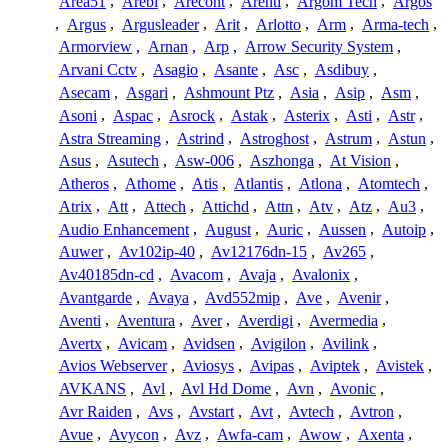
Area51
,
Arebi
,
Arecont
,
Arenti
,
Argom Tech
,
Argos
,
Argus
,
Argusleader
,
Arit
,
Arlotto
,
Arm
,
Arma-tech
,
Armorview
,
Arnan
,
Arp
,
Arrow Security System
,
Arvani Cctv
,
Asagio
,
Asante
,
Asc
,
Asdibuy
,
Asecam
,
Asgari
,
Ashmount Ptz
,
Asia
,
Asip
,
Asm
,
Asoni
,
Aspac
,
Asrock
,
Astak
,
Asterix
,
Asti
,
Astr
,
Astra Streaming
,
Astrind
,
Astroghost
,
Astrum
,
Astun
,
Asus
,
Asutech
,
Asw-006
,
Aszhonga
,
At Vision
,
Atheros
,
Athome
,
Atis
,
Atlantis
,
Atlona
,
Atomtech
,
Atrix
,
Att
,
Attech
,
Attichd
,
Attn
,
Atv
,
Atz
,
Au3
,
Audio Enhancement
,
August
,
Auric
,
Aussen
,
Autoip
,
Auwer
,
Av102ip-40
,
Av12176dn-15
,
Av265
,
Av40185dn-cd
,
Avacom
,
Avaja
,
Avalonix
,
Avantgarde
,
Avaya
,
Avd552mip
,
Ave
,
Avenir
,
Aventi
,
Aventura
,
Aver
,
Averdigi
,
Avermedia
,
Avertx
,
Avicam
,
Avidsen
,
Avigilon
,
Avilink
,
Avios Webserver
,
Aviosys
,
Avipas
,
Aviptek
,
Avistek
,
AVKANS
,
Avl
,
Avl Hd Dome
,
Avn
,
Avonic
,
Avr Raiden
,
Avs
,
Avstart
,
Avt
,
Avtech
,
Avtron
,
Avue
,
Avycon
,
Avz
,
Awfa-cam
,
Awow
,
Axenta
,