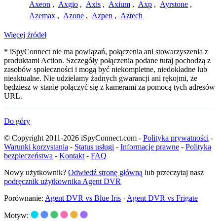
Axeon
,
Axgio
,
Axis
,
Axium
,
Axp
,
Ayrstone
,
Azemax
,
Azone
,
Azpen
,
Aztech
Więcej źródeł
* iSpyConnect nie ma powiązań, połączenia ani stowarzyszenia z
produktami Action. Szczegóły połączenia podane tutaj pochodzą z
zasobów społeczności i mogą być niekompletne, niedokładne lub
nieaktualne. Nie udzielamy żadnych gwarancji ani rękojmi, że
będziesz w stanie połączyć się z kamerami za pomocą tych adresów
URL.
Do góry
© Copyright 2011-2026 iSpyConnect.com -
Polityka prywatności
-
Warunki korzystania
-
Status usługi
-
Informacje prawne
-
Polityka
bezpieczeństwa
-
Kontakt
-
FAQ
Nowy użytkownik?
Odwiedź stronę główną
lub przeczytaj nasz
podręcznik użytkownika Agent DVR
Porównanie:
Agent DVR vs Blue Iris
·
Agent DVR vs Frigate
Motyw: