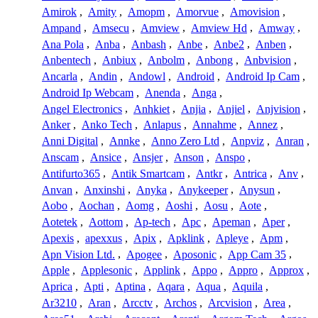
Amirok
,
Amity
,
Amopm
,
Amorvue
,
Amovision
,
Ampand
,
Amsecu
,
Amview
,
Amview Hd
,
Amway
,
Ana Pola
,
Anba
,
Anbash
,
Anbe
,
Anbe2
,
Anben
,
Anbentech
,
Anbiux
,
Anbolm
,
Anbong
,
Anbvision
,
Ancarla
,
Andin
,
Andowl
,
Android
,
Android Ip Cam
,
Android Ip Webcam
,
Anenda
,
Anga
,
Angel Electronics
,
Anhkiet
,
Anjia
,
Anjiel
,
Anjvision
,
Anker
,
Anko Tech
,
Anlapus
,
Annahme
,
Annez
,
Anni Digital
,
Annke
,
Anno Zero Ltd
,
Anpviz
,
Anran
,
Anscam
,
Ansice
,
Ansjer
,
Anson
,
Anspo
,
Antifurto365
,
Antik Smartcam
,
Antkr
,
Antrica
,
Anv
,
Anvan
,
Anxinshi
,
Anyka
,
Anykeeper
,
Anysun
,
Aobo
,
Aochan
,
Aomg
,
Aoshi
,
Aosu
,
Aote
,
Aotetek
,
Aottom
,
Ap-tech
,
Apc
,
Apeman
,
Aper
,
Apexis
,
apexxus
,
Apix
,
Apklink
,
Apleye
,
Apm
,
Apn Vision Ltd.
,
Apogee
,
Aposonic
,
App Cam 35
,
Apple
,
Applesonic
,
Applink
,
Appo
,
Appro
,
Approx
,
Aprica
,
Apti
,
Aptina
,
Aqara
,
Aqua
,
Aquila
,
Ar3210
,
Aran
,
Arcctv
,
Archos
,
Arcvision
,
Area
,