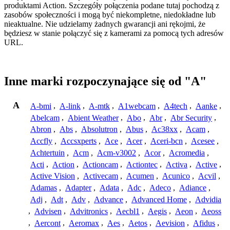
produktami Action. Szczegóły połączenia podane tutaj pochodzą z
zasobów społeczności i mogą być niekompletne, niedokładne lub
nieaktualne. Nie udzielamy żadnych gwarancji ani rękojmi, że
będziesz w stanie połączyć się z kamerami za pomocą tych adresów
URL.
Inne marki rozpoczynające się od "A"
A
A-bmi
,
A-link
,
A-mtk
,
A1webcam
,
A4tech
,
Aanke
,
Abelcam
,
Abient Weather
,
Abo
,
Abr
,
Abr Security
,
Abron
,
Abs
,
Absolutron
,
Abus
,
Ac38xx
,
Acam
,
Accfly
,
Accsxperts
,
Ace
,
Acer
,
Aceri-bcn
,
Acesee
,
Achtertuin
,
Acm
,
Acm-v3002
,
Acor
,
Acromedia
,
Acti
,
Action
,
Actioncam
,
Actiontec
,
Activa
,
Active
,
Active Vision
,
Activecam
,
Acumen
,
Acunico
,
Acvil
,
Adamas
,
Adapter
,
Adata
,
Adc
,
Adeco
,
Adiance
,
Adj
,
Adt
,
Adv
,
Advance
,
Advanced Home
,
Advidia
,
Advisen
,
Advitronics
,
Aecbl1
,
Aegis
,
Aeon
,
Aeoss
,
Aercont
,
Aeromax
,
Aes
,
Aetos
,
Aevision
,
Afidus
,