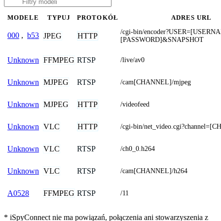
MODELE
TYPUJ
PROTOKÓŁ
ADRES URL
/cgi-bin/encoder?USER=[USER
000
,
b53
JPEG
HTTP
[PASSWORD]&SNAPSHOT
FFMPEG
RTSP
Unknown
/live/av0
MJPEG
RTSP
Unknown
/cam[CHANNEL]/mjpeg
MJPEG
HTTP
Unknown
/videofeed
VLC
HTTP
Unknown
/cgi-bin/net_video.cgi?channel=
VLC
RTSP
Unknown
/ch0_0.h264
VLC
RTSP
Unknown
/cam[CHANNEL]/h264
FFMPEG
RTSP
A0528
/11
* iSpyConnect nie ma powiązań, połączenia ani stowarzyszenia z