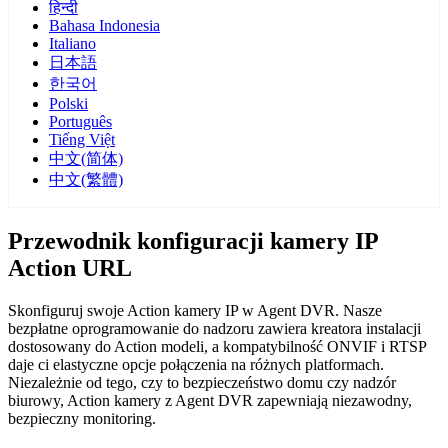
हिन्दी
Bahasa Indonesia
Italiano
日本語
한국어
Polski
Português
Tiếng Việt
中文(简体)
中文(繁體)
Przewodnik konfiguracji kamery IP
Action URL
Skonfiguruj swoje Action kamery IP w Agent DVR. Nasze
bezpłatne oprogramowanie do nadzoru zawiera kreatora instalacji
dostosowany do Action modeli, a kompatybilność ONVIF i RTSP
daje ci elastyczne opcje połączenia na różnych platformach.
Niezależnie od tego, czy to bezpieczeństwo domu czy nadzór
biurowy, Action kamery z Agent DVR zapewniają niezawodny,
bezpieczny monitoring.