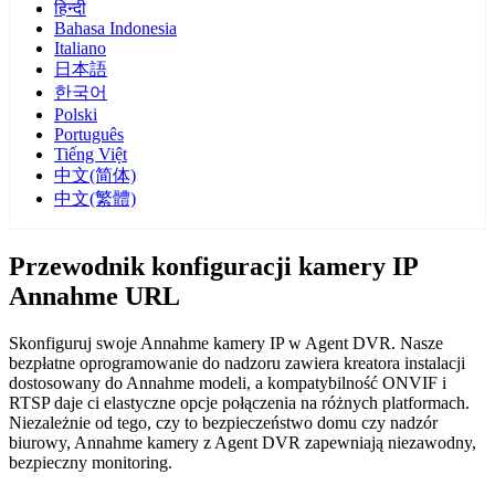
हिन्दी
Bahasa Indonesia
Italiano
日本語
한국어
Polski
Português
Tiếng Việt
中文(简体)
中文(繁體)
Przewodnik konfiguracji kamery IP
Annahme URL
Skonfiguruj swoje Annahme kamery IP w Agent DVR. Nasze
bezpłatne oprogramowanie do nadzoru zawiera kreatora instalacji
dostosowany do Annahme modeli, a kompatybilność ONVIF i
RTSP daje ci elastyczne opcje połączenia na różnych platformach.
Niezależnie od tego, czy to bezpieczeństwo domu czy nadzór
biurowy, Annahme kamery z Agent DVR zapewniają niezawodny,
bezpieczny monitoring.