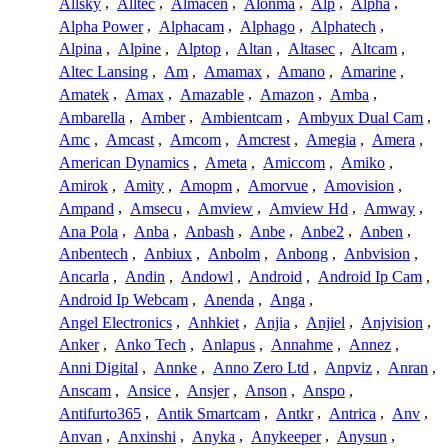
Allsky
,
Alltec
,
Almacen
,
Alonma
,
Alp
,
Alpha
,
Alpha Power
,
Alphacam
,
Alphago
,
Alphatech
,
Alpina
,
Alpine
,
Alptop
,
Altan
,
Altasec
,
Altcam
,
Altec Lansing
,
Am
,
Amamax
,
Amano
,
Amarine
,
Amatek
,
Amax
,
Amazable
,
Amazon
,
Amba
,
Ambarella
,
Amber
,
Ambientcam
,
Ambyux Dual Cam
,
Amc
,
Amcast
,
Amcom
,
Amcrest
,
Amegia
,
Amera
,
American Dynamics
,
Ameta
,
Amiccom
,
Amiko
,
Amirok
,
Amity
,
Amopm
,
Amorvue
,
Amovision
,
Ampand
,
Amsecu
,
Amview
,
Amview Hd
,
Amway
,
Ana Pola
,
Anba
,
Anbash
,
Anbe
,
Anbe2
,
Anben
,
Anbentech
,
Anbiux
,
Anbolm
,
Anbong
,
Anbvision
,
Ancarla
,
Andin
,
Andowl
,
Android
,
Android Ip Cam
,
Android Ip Webcam
,
Anenda
,
Anga
,
Angel Electronics
,
Anhkiet
,
Anjia
,
Anjiel
,
Anjvision
,
Anker
,
Anko Tech
,
Anlapus
,
Annahme
,
Annez
,
Anni Digital
,
Annke
,
Anno Zero Ltd
,
Anpviz
,
Anran
,
Anscam
,
Ansice
,
Ansjer
,
Anson
,
Anspo
,
Antifurto365
,
Antik Smartcam
,
Antkr
,
Antrica
,
Anv
,
Anvan
,
Anxinshi
,
Anyka
,
Anykeeper
,
Anysun
,