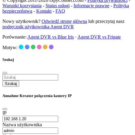
© Copyright 2011-2026 iSpyConnect.com -
Polityka prywatności
-
Warunki korzystania
-
Status usługi
-
Informacje prawne
-
Polityka
bezpieczeństwa
-
Kontakt
-
FAQ
Nowy użytkownik?
Odwiedź stronę główną
lub przeczytaj nasz
podręcznik użytkownika Agent DVR
Porównanie:
Agent DVR vs Blue Iris
·
Agent DVR vs Frigate
Motyw:
Szukaj
Szukaj
Annahme Kreator połączenia kamery IP
IP
Nazwa użytkownika