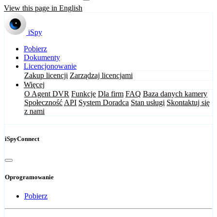
View this page in English
iSpy
Pobierz
Dokumenty
Licencjonowanie
Zakup licencji
Zarządzaj licencjami
Więcej
O Agent DVR
Funkcje
Dla firm
FAQ
Baza danych kamery
Społeczność
API
System Doradca
Stan usługi
Skontaktuj się
z nami
iSpyConnect
Oprogramowanie
Pobierz