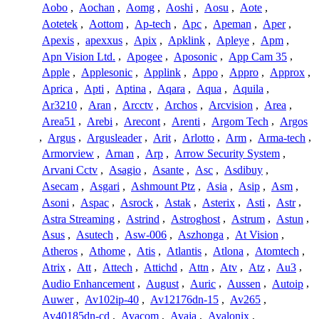
Aobo
,
Aochan
,
Aomg
,
Aoshi
,
Aosu
,
Aote
,
Aotetek
,
Aottom
,
Ap-tech
,
Apc
,
Apeman
,
Aper
,
Apexis
,
apexxus
,
Apix
,
Apklink
,
Apleye
,
Apm
,
Apn Vision Ltd.
,
Apogee
,
Aposonic
,
App Cam 35
,
Apple
,
Applesonic
,
Applink
,
Appo
,
Appro
,
Approx
,
Aprica
,
Apti
,
Aptina
,
Aqara
,
Aqua
,
Aquila
,
Ar3210
,
Aran
,
Arcctv
,
Archos
,
Arcvision
,
Area
,
Area51
,
Arebi
,
Arecont
,
Arenti
,
Argom Tech
,
Argos
,
Argus
,
Argusleader
,
Arit
,
Arlotto
,
Arm
,
Arma-tech
,
Armorview
,
Arnan
,
Arp
,
Arrow Security System
,
Arvani Cctv
,
Asagio
,
Asante
,
Asc
,
Asdibuy
,
Asecam
,
Asgari
,
Ashmount Ptz
,
Asia
,
Asip
,
Asm
,
Asoni
,
Aspac
,
Asrock
,
Astak
,
Asterix
,
Asti
,
Astr
,
Astra Streaming
,
Astrind
,
Astroghost
,
Astrum
,
Astun
,
Asus
,
Asutech
,
Asw-006
,
Aszhonga
,
At Vision
,
Atheros
,
Athome
,
Atis
,
Atlantis
,
Atlona
,
Atomtech
,
Atrix
,
Att
,
Attech
,
Attichd
,
Attn
,
Atv
,
Atz
,
Au3
,
Audio Enhancement
,
August
,
Auric
,
Aussen
,
Autoip
,
Auwer
,
Av102ip-40
,
Av12176dn-15
,
Av265
,
Av40185dn-cd
,
Avacom
,
Avaja
,
Avalonix
,