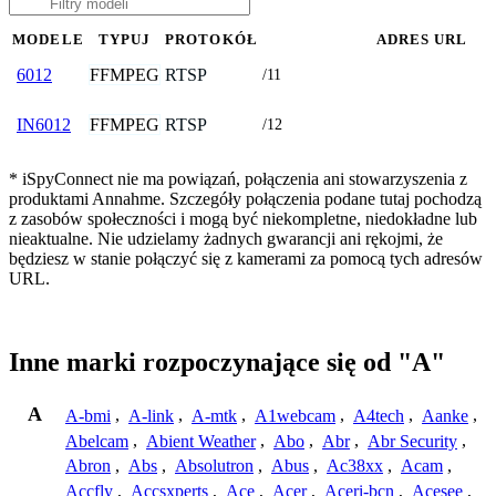
MODELE
TYPUJ
PROTOKÓŁ
ADRES URL
FFMPEG
RTSP
6012
/11
FFMPEG
RTSP
IN6012
/12
* iSpyConnect nie ma powiązań, połączenia ani stowarzyszenia z
produktami Annahme. Szczegóły połączenia podane tutaj pochodzą
z zasobów społeczności i mogą być niekompletne, niedokładne lub
nieaktualne. Nie udzielamy żadnych gwarancji ani rękojmi, że
będziesz w stanie połączyć się z kamerami za pomocą tych adresów
URL.
Inne marki rozpoczynające się od "A"
A
A-bmi
,
A-link
,
A-mtk
,
A1webcam
,
A4tech
,
Aanke
,
Abelcam
,
Abient Weather
,
Abo
,
Abr
,
Abr Security
,
Abron
,
Abs
,
Absolutron
,
Abus
,
Ac38xx
,
Acam
,
Accfly
,
Accsxperts
,
Ace
,
Acer
,
Aceri-bcn
,
Acesee
,