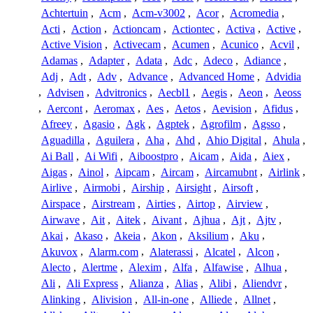
Achtertuin
,
Acm
,
Acm-v3002
,
Acor
,
Acromedia
,
Acti
,
Action
,
Actioncam
,
Actiontec
,
Activa
,
Active
,
Active Vision
,
Activecam
,
Acumen
,
Acunico
,
Acvil
,
Adamas
,
Adapter
,
Adata
,
Adc
,
Adeco
,
Adiance
,
Adj
,
Adt
,
Adv
,
Advance
,
Advanced Home
,
Advidia
,
Advisen
,
Advitronics
,
Aecbl1
,
Aegis
,
Aeon
,
Aeoss
,
Aercont
,
Aeromax
,
Aes
,
Aetos
,
Aevision
,
Afidus
,
Afreey
,
Agasio
,
Agk
,
Agptek
,
Agrofilm
,
Agsso
,
Aguadilla
,
Aguilera
,
Aha
,
Ahd
,
Ahio Digital
,
Ahula
,
Ai Ball
,
Ai Wifi
,
Aiboostpro
,
Aicam
,
Aida
,
Aiex
,
Aigas
,
Ainol
,
Aipcam
,
Aircam
,
Aircamubnt
,
Airlink
,
Airlive
,
Airmobi
,
Airship
,
Airsight
,
Airsoft
,
Airspace
,
Airstream
,
Airties
,
Airtop
,
Airview
,
Airwave
,
Ait
,
Aitek
,
Aivant
,
Ajhua
,
Ajt
,
Ajtv
,
Akai
,
Akaso
,
Akeia
,
Akon
,
Aksilium
,
Aku
,
Akuvox
,
Alarm.com
,
Alaterassi
,
Alcatel
,
Alcon
,
Alecto
,
Alertme
,
Alexim
,
Alfa
,
Alfawise
,
Alhua
,
Ali
,
Ali Express
,
Alianza
,
Alias
,
Alibi
,
Aliendvr
,
Alinking
,
Alivision
,
All-in-one
,
Alliede
,
Allnet
,