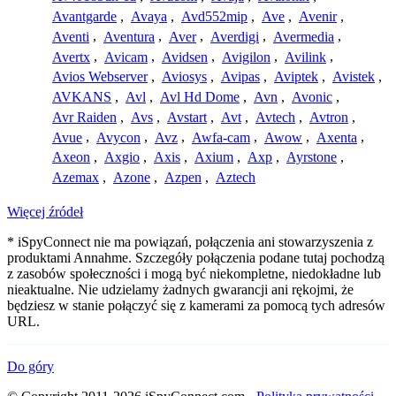
Avantgarde
,
Avaya
,
Avd552mip
,
Ave
,
Avenir
,
Aventi
,
Aventura
,
Aver
,
Averdigi
,
Avermedia
,
Avertx
,
Avicam
,
Avidsen
,
Avigilon
,
Avilink
,
Avios Webserver
,
Aviosys
,
Avipas
,
Aviptek
,
Avistek
,
AVKANS
,
Avl
,
Avl Hd Dome
,
Avn
,
Avonic
,
Avr Raiden
,
Avs
,
Avstart
,
Avt
,
Avtech
,
Avtron
,
Avue
,
Avycon
,
Avz
,
Awfa-cam
,
Awow
,
Axenta
,
Axeon
,
Axgio
,
Axis
,
Axium
,
Axp
,
Ayrstone
,
Azemax
,
Azone
,
Azpen
,
Aztech
Więcej źródeł
* iSpyConnect nie ma powiązań, połączenia ani stowarzyszenia z
produktami Annahme. Szczegóły połączenia podane tutaj pochodzą
z zasobów społeczności i mogą być niekompletne, niedokładne lub
nieaktualne. Nie udzielamy żadnych gwarancji ani rękojmi, że
będziesz w stanie połączyć się z kamerami za pomocą tych adresów
URL.
Do góry