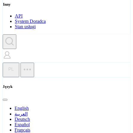
Inny
API
System Doradca
Stan usługi
PL
Język
English
العربية
Deutsch
Español
Français