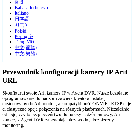
हिन्दी
Bahasa Indonesia
Italiano
日本語
한국어
Polski
Português
Tiếng Việt
中文(简体)
中文(繁體)
Przewodnik konfiguracji kamery IP Arit
URL
Skonfiguruj swoje Arit kamery IP w Agent DVR. Nasze bezpłatne
oprogramowanie do nadzoru zawiera kreatora instalacji
dostosowany do Arit modeli, a kompatybilność ONVIF i RTSP daje
ci elastyczne opcje połączenia na różnych platformach. Niezależnie
od tego, czy to bezpieczeństwo domu czy nadzór biurowy, Arit
kamery z Agent DVR zapewniają niezawodny, bezpieczny
monitoring.