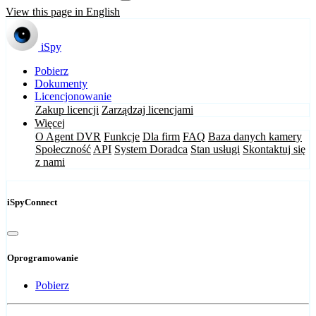
View this page in English
iSpy
Pobierz
Dokumenty
Licencjonowanie
Zakup licencji
Zarządzaj licencjami
Więcej
O Agent DVR
Funkcje
Dla firm
FAQ
Baza danych kamery
Społeczność
API
System Doradca
Stan usługi
Skontaktuj się
z nami
iSpyConnect
Oprogramowanie
Pobierz