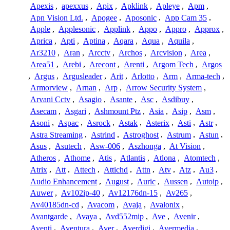
Apexis
,
apexxus
,
Apix
,
Apklink
,
Apleye
,
Apm
,
Apn Vision Ltd.
,
Apogee
,
Aposonic
,
App Cam 35
,
Apple
,
Applesonic
,
Applink
,
Appo
,
Appro
,
Approx
,
Aprica
,
Apti
,
Aptina
,
Aqara
,
Aqua
,
Aquila
,
Ar3210
,
Aran
,
Arcctv
,
Archos
,
Arcvision
,
Area
,
Area51
,
Arebi
,
Arecont
,
Arenti
,
Argom Tech
,
Argos
,
Argus
,
Argusleader
,
Arit
,
Arlotto
,
Arm
,
Arma-tech
,
Armorview
,
Arnan
,
Arp
,
Arrow Security System
,
Arvani Cctv
,
Asagio
,
Asante
,
Asc
,
Asdibuy
,
Asecam
,
Asgari
,
Ashmount Ptz
,
Asia
,
Asip
,
Asm
,
Asoni
,
Aspac
,
Asrock
,
Astak
,
Asterix
,
Asti
,
Astr
,
Astra Streaming
,
Astrind
,
Astroghost
,
Astrum
,
Astun
,
Asus
,
Asutech
,
Asw-006
,
Aszhonga
,
At Vision
,
Atheros
,
Athome
,
Atis
,
Atlantis
,
Atlona
,
Atomtech
,
Atrix
,
Att
,
Attech
,
Attichd
,
Attn
,
Atv
,
Atz
,
Au3
,
Audio Enhancement
,
August
,
Auric
,
Aussen
,
Autoip
,
Auwer
,
Av102ip-40
,
Av12176dn-15
,
Av265
,
Av40185dn-cd
,
Avacom
,
Avaja
,
Avalonix
,
Avantgarde
,
Avaya
,
Avd552mip
,
Ave
,
Avenir
,
Aventi
,
Aventura
,
Aver
,
Averdigi
,
Avermedia
,