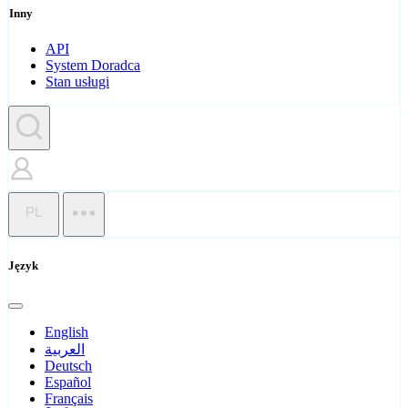
Inny
API
System Doradca
Stan usługi
PL
Język
English
العربية
Deutsch
Español
Français