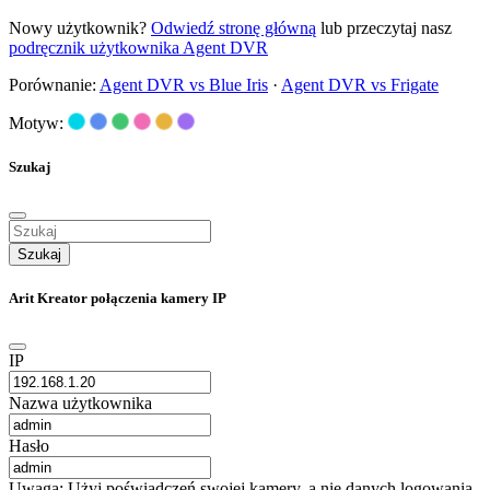
Nowy użytkownik?
Odwiedź stronę główną
lub przeczytaj nasz
podręcznik użytkownika Agent DVR
Porównanie:
Agent DVR vs Blue Iris
·
Agent DVR vs Frigate
Motyw:
Szukaj
Szukaj
Arit Kreator połączenia kamery IP
IP
Nazwa użytkownika
Hasło
Uwaga: Użyj poświadczeń swojej kamery, a nie danych logowania