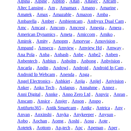
Alpina
,
Alpine
,
Alptop
,
Altan
,
Altasec
,
Altcam
,
Altec Lansing
,
Am
,
Amamax
,
Amano
,
Amarine
,
Amatek
,
Amax
,
Amazable
,
Amazon
,
Amba
,
Ambarella
,
Amber
,
Ambientcam
,
Ambyux Dual Cam
,
Amc
,
Amcast
,
Amcom
,
Amcrest
,
Amegia
,
Amera
,
American Dynamics
,
Ameta
,
Amiccom
,
Amiko
,
Amirok
,
Amity
,
Amopm
,
Amorvue
,
Amovision
,
Ampand
,
Amsecu
,
Amview
,
Amview Hd
,
Amway
,
Ana Pola
,
Anba
,
Anbash
,
Anbe
,
Anbe2
,
Anben
,
Anbentech
,
Anbiux
,
Anbolm
,
Anbong
,
Anbvision
,
Ancarla
,
Andin
,
Andowl
,
Android
,
Android Ip Cam
,
Android Ip Webcam
,
Anenda
,
Anga
,
Angel Electronics
,
Anhkiet
,
Anjia
,
Anjiel
,
Anjvision
,
Anker
,
Anko Tech
,
Anlapus
,
Annahme
,
Annez
,
Anni Digital
,
Annke
,
Anno Zero Ltd
,
Anpviz
,
Anran
,
Anscam
,
Ansice
,
Ansjer
,
Anson
,
Anspo
,
Antifurto365
,
Antik Smartcam
,
Antkr
,
Antrica
,
Anv
,
Anvan
,
Anxinshi
,
Anyka
,
Anykeeper
,
Anysun
,
Aobo
,
Aochan
,
Aomg
,
Aoshi
,
Aosu
,
Aote
,
Aotetek
,
Aottom
,
Ap-tech
,
Apc
,
Apeman
,
Aper
,