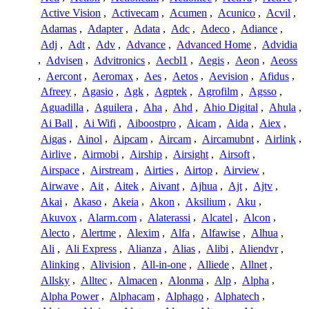
Active Vision
,
Activecam
,
Acumen
,
Acunico
,
Acvil
,
Adamas
,
Adapter
,
Adata
,
Adc
,
Adeco
,
Adiance
,
Adj
,
Adt
,
Adv
,
Advance
,
Advanced Home
,
Advidia
,
Advisen
,
Advitronics
,
Aecbl1
,
Aegis
,
Aeon
,
Aeoss
,
Aercont
,
Aeromax
,
Aes
,
Aetos
,
Aevision
,
Afidus
,
Afreey
,
Agasio
,
Agk
,
Agptek
,
Agrofilm
,
Agsso
,
Aguadilla
,
Aguilera
,
Aha
,
Ahd
,
Ahio Digital
,
Ahula
,
Ai Ball
,
Ai Wifi
,
Aiboostpro
,
Aicam
,
Aida
,
Aiex
,
Aigas
,
Ainol
,
Aipcam
,
Aircam
,
Aircamubnt
,
Airlink
,
Airlive
,
Airmobi
,
Airship
,
Airsight
,
Airsoft
,
Airspace
,
Airstream
,
Airties
,
Airtop
,
Airview
,
Airwave
,
Ait
,
Aitek
,
Aivant
,
Ajhua
,
Ajt
,
Ajtv
,
Akai
,
Akaso
,
Akeia
,
Akon
,
Aksilium
,
Aku
,
Akuvox
,
Alarm.com
,
Alaterassi
,
Alcatel
,
Alcon
,
Alecto
,
Alertme
,
Alexim
,
Alfa
,
Alfawise
,
Alhua
,
Ali
,
Ali Express
,
Alianza
,
Alias
,
Alibi
,
Aliendvr
,
Alinking
,
Alivision
,
All-in-one
,
Alliede
,
Allnet
,
Allsky
,
Alltec
,
Almacen
,
Alonma
,
Alp
,
Alpha
,
Alpha Power
,
Alphacam
,
Alphago
,
Alphatech
,