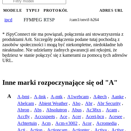
MODELE
TYPUJ
PROTOKÓŁ
ADRES URL
FFMPEG
RTSP
ipcd
/cam1/onvif-h264
* iSpyConnect nie ma powiązań, połączenia ani stowarzyszenia z
produktami Arit. Szczegóły połączenia podane tutaj pochodzą z
zasobów społeczności i mogą być niekompletne, niedokładne lub
nieaktualne. Nie udzielamy żadnych gwarancji ani rękojmi, że
będziesz w stanie połączyć się z kamerami za pomocą tych adresów
URL.
Inne marki rozpoczynające się od "A"
A
A-bmi
,
A-link
,
A-mtk
,
A1webcam
,
A4tech
,
Aanke
,
Abelcam
,
Abient Weather
,
Abo
,
Abr
,
Abr Security
,
Abron
,
Abs
,
Absolutron
,
Abus
,
Ac38xx
,
Acam
,
Accfly
,
Accsxperts
,
Ace
,
Acer
,
Aceri-bcn
,
Acesee
,
Achtertuin
,
Acm
,
Acm-v3002
,
Acor
,
Acromedia
,
Acti
,
Action
,
Actioncam
,
Actiontec
,
Activa
,
Active
,