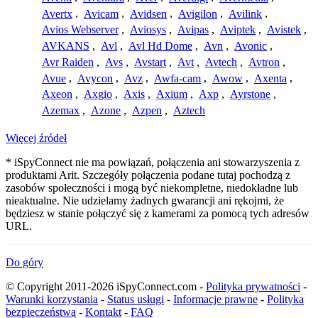
Avertx
,
Avicam
,
Avidsen
,
Avigilon
,
Avilink
,
Avios Webserver
,
Aviosys
,
Avipas
,
Aviptek
,
Avistek
,
AVKANS
,
Avl
,
Avl Hd Dome
,
Avn
,
Avonic
,
Avr Raiden
,
Avs
,
Avstart
,
Avt
,
Avtech
,
Avtron
,
Avue
,
Avycon
,
Avz
,
Awfa-cam
,
Awow
,
Axenta
,
Axeon
,
Axgio
,
Axis
,
Axium
,
Axp
,
Ayrstone
,
Azemax
,
Azone
,
Azpen
,
Aztech
Więcej źródeł
* iSpyConnect nie ma powiązań, połączenia ani stowarzyszenia z
produktami Arit. Szczegóły połączenia podane tutaj pochodzą z
zasobów społeczności i mogą być niekompletne, niedokładne lub
nieaktualne. Nie udzielamy żadnych gwarancji ani rękojmi, że
będziesz w stanie połączyć się z kamerami za pomocą tych adresów
URL.
Do góry
© Copyright 2011-2026 iSpyConnect.com -
Polityka prywatności
-
Warunki korzystania
-
Status usługi
-
Informacje prawne
-
Polityka
bezpieczeństwa
-
Kontakt
-
FAQ