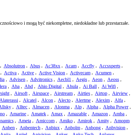
cznościowo i mogą być niekompletne, niedokładne lub przestarzałe.
,
Absolutron
,
Abus
,
Ac38xx
,
Acam
,
Accfly
,
Accsxperts
,
,
Activa
,
Active
,
Active Vision
,
Activecam
,
Acumen
,
dia
,
Advisen
,
Advitronics
,
Aecbl1
,
Aegis
,
Aeon
,
Aeoss
,
lera
,
Aha
,
Ahd
,
Ahio Digital
,
Ahula
,
Ai Ball
,
Ai Wifi
,
sight
,
Airsoft
,
Airspace
,
Airstream
,
Airties
,
Airtop
,
Airview
,
Alaterassi
,
Alcatel
,
Alcon
,
Alecto
,
Alertme
,
Alexim
,
Alfa
,
Allsky
,
Alltec
,
Almacen
,
Alonma
,
Alp
,
Alpha
,
Alpha Power
,
no
,
Amarine
,
Amatek
,
Amax
,
Amazable
,
Amazon
,
Amba
,
namics
,
Ameta
,
Amiccom
,
Amiko
,
Amirok
,
Amity
,
Amopm
,
Anben
,
Anbentech
,
Anbiux
,
Anbolm
,
Anbong
,
Anbvision
,
Anjia
,
Anjiel
,
Anjvision
,
Anker
,
Anko Tech
,
Anlapus
,