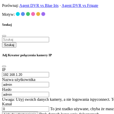
Porównaj:
Agent DVR vs Blue Iris
·
Agent DVR vs Frigate
Motyw:
Szukaj
Szukaj
Adj Kreator połączenia kamery IP
IP
Nazwa użytkownika
Hasło
Uwaga: Użyj swoich danych kamery, a nie logowania ispyconnect. Te
Kanał
To jest rzadko używane, chyba że mas