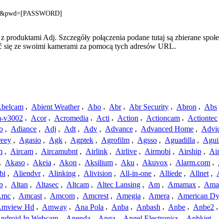
ME]&pwd=[PASSWORD]
 produktami Adj. Szczegóły połączenia podane tutaj są zbierane społe
zyć się ze swoimi kamerami za pomocą tych adresów URL.
belcam
,
Abient Weather
,
Abo
,
Abr
,
Abr Security
,
Abron
,
Abs
-v3002
,
Acor
,
Acromedia
,
Acti
,
Action
,
Actioncam
,
Actiontec
o
,
Adiance
,
Adj
,
Adt
,
Adv
,
Advance
,
Advanced Home
,
Advi
reey
,
Agasio
,
Agk
,
Agptek
,
Agrofilm
,
Agsso
,
Aguadilla
,
Agui
m
,
Aircam
,
Aircamubnt
,
Airlink
,
Airlive
,
Airmobi
,
Airship
,
Air
,
Akaso
,
Akeia
,
Akon
,
Aksilium
,
Aku
,
Akuvox
,
Alarm.com
,
bi
,
Aliendvr
,
Alinking
,
Alivision
,
All-in-one
,
Alliede
,
Allnet
,
p
,
Altan
,
Altasec
,
Altcam
,
Altec Lansing
,
Am
,
Amamax
,
Ama
Amc
,
Amcast
,
Amcom
,
Amcrest
,
Amegia
,
Amera
,
American Dy
mview Hd
,
Amway
,
Ana Pola
,
Anba
,
Anbash
,
Anbe
,
Anbe2
ndroid Ip Webcam
,
Anenda
,
Anga
,
Angel Electronics
,
Anhkiet
,