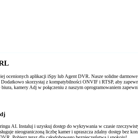
URL
piej ocenionych aplikacji iSpy lub Agent DVR. Nasze solidne darmo
ji. Dodatkowo skorzystaj z kompatybilności ONVIF i RTSP, aby zapewn
e biura, kamery Adj w połączeniu z naszym oprogramowaniem zapewnia
dj
gu AI. Instaluj i uzyskuj dostęp do wykrywania w czasie rzeczywis
sługuje nieograniczoną liczbę kamer i upraszcza zdalny dostęp bez ko
VR. Pobierz teraz dla całodobowego bezpieczeństwa i spokoju!