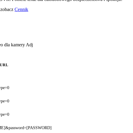
o zobacz
Cennik
eo dla kamery Adj
 URL
ype=0
ype=0
ype=0
NAME]&password=[PASSWORD]