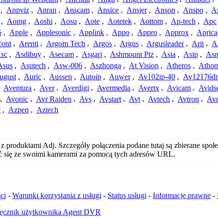
,
Anpviz
,
Anran
,
Anscam
,
Ansice
,
Ansjer
,
Anson
,
Anspo
,
An
,
Aomg
,
Aoshi
,
Aosu
,
Aote
,
Aotetek
,
Aottom
,
Ap-tech
,
Apc
5
,
Apple
,
Applesonic
,
Applink
,
Appo
,
Appro
,
Approx
,
Aprica
cont
,
Arenti
,
Argom Tech
,
Argos
,
Argus
,
Argusleader
,
Arit
,
Ar
sc
,
Asdibuy
,
Asecam
,
Asgari
,
Ashmount Ptz
,
Asia
,
Asip
,
As
Asus
,
Asutech
,
Asw-006
,
Aszhonga
,
At Vision
,
Atheros
,
Atho
ugust
,
Auric
,
Aussen
,
Autoip
,
Auwer
,
Av102ip-40
,
Av12176dn
,
Aventura
,
Aver
,
Averdigi
,
Avermedia
,
Avertx
,
Avicam
,
Avids
,
Avonic
,
Avr Raiden
,
Avs
,
Avstart
,
Avt
,
Avtech
,
Avtron
,
Av
e
,
Azpen
,
Aztech
 produktami Adj. Szczegóły połączenia podane tutaj są zbierane społe
zyć się ze swoimi kamerami za pomocą tych adresów URL.
ci
-
Warunki korzystania z usługi
-
Status usługi
-
Informacje prawne
-
ęcznik użytkownika Agent DVR