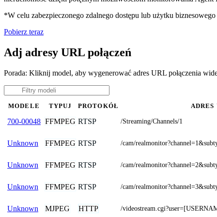
*W celu zabezpieczonego zdalnego dostępu lub użytku biznesoweg
Pobierz teraz
Adj adresy URL połączeń
Porada: Kliknij model, aby wygenerować adres URL połączenia wid
MODELE
TYPUJ
PROTOKÓŁ
ADRES
FFMPEG
RTSP
700-00048
/Streaming/Channels/1
FFMPEG
RTSP
Unknown
/cam/realmonitor?channel=1&subt
FFMPEG
RTSP
Unknown
/cam/realmonitor?channel=2&subt
FFMPEG
RTSP
Unknown
/cam/realmonitor?channel=3&subt
MJPEG
HTTP
Unknown
/videostream.cgi?user=[USER