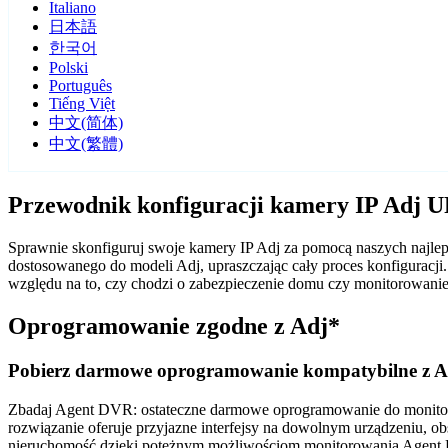
Italiano
日本語
한국어
Polski
Português
Tiếng Việt
中文(简体)
中文(繁體)
Przewodnik konfiguracji kamery IP Adj 
Sprawnie skonfiguruj swoje kamery IP Adj za pomocą naszych najle
dostosowanego do modeli Adj, upraszczając cały proces konfigurac
względu na to, czy chodzi o zabezpieczenie domu czy monitorowani
Oprogramowanie zgodne z Adj*
Pobierz darmowe oprogramowanie kompatybilne z A
Zbadaj Agent DVR: ostateczne darmowe oprogramowanie do monitorin
rozwiązanie oferuje przyjazne interfejsy na dowolnym urządzeniu, ob
nieruchomość dzięki potężnym możliwościom monitorowania Agent D