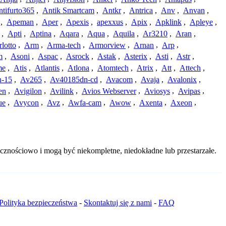
tifurto365
,
Antik Smartcam
,
Antkr
,
Antrica
,
Anv
,
Anvan
,
,
Apeman
,
Aper
,
Apexis
,
apexxus
,
Apix
,
Apklink
,
Apleye
,
,
Apti
,
Aptina
,
Aqara
,
Aqua
,
Aquila
,
Ar3210
,
Aran
,
lotto
,
Arm
,
Arma-tech
,
Armorview
,
Arnan
,
Arp
,
m
,
Asoni
,
Aspac
,
Asrock
,
Astak
,
Asterix
,
Asti
,
Astr
,
me
,
Atis
,
Atlantis
,
Atlona
,
Atomtech
,
Atrix
,
Att
,
Attech
,
-15
,
Av265
,
Av40185dn-cd
,
Avacom
,
Avaja
,
Avalonix
,
en
,
Avigilon
,
Avilink
,
Avios Webserver
,
Aviosys
,
Avipas
,
ue
,
Avycon
,
Avz
,
Awfa-cam
,
Awow
,
Axenta
,
Axeon
,
cznościowo i mogą być niekompletne, niedokładne lub przestarzałe.
Polityka bezpieczeństwa
-
Skontaktuj się z nami
-
FAQ