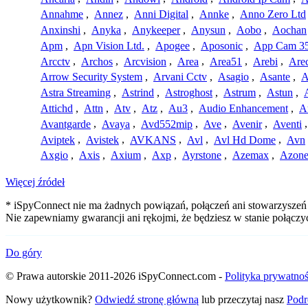
Annahme
,
Annez
,
Anni Digital
,
Annke
,
Anno Zero Ltd
Anxinshi
,
Anyka
,
Anykeeper
,
Anysun
,
Aobo
,
Aochan
Apm
,
Apn Vision Ltd.
,
Apogee
,
Aposonic
,
App Cam 3
Arcctv
,
Archos
,
Arcvision
,
Area
,
Area51
,
Arebi
,
Are
Arrow Security System
,
Arvani Cctv
,
Asagio
,
Asante
,
A
Astra Streaming
,
Astrind
,
Astroghost
,
Astrum
,
Astun
,
Attichd
,
Attn
,
Atv
,
Atz
,
Au3
,
Audio Enhancement
,
A
Avantgarde
,
Avaya
,
Avd552mip
,
Ave
,
Avenir
,
Aventi
Aviptek
,
Avistek
,
AVKANS
,
Avl
,
Avl Hd Dome
,
Avn
Axgio
,
Axis
,
Axium
,
Axp
,
Ayrstone
,
Azemax
,
Azon
Więcej źródeł
* iSpyConnect nie ma żadnych powiązań, połączeń ani stowarzyszeń z
Nie zapewniamy gwarancji ani rękojmi, że będziesz w stanie połąc
Do góry
© Prawa autorskie 2011-2026 iSpyConnect.com -
Polityka prywatnoś
Nowy użytkownik?
Odwiedź stronę główną
lub przeczytaj nasz
Podr