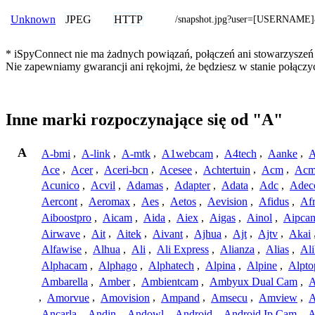
JPEG
HTTP
Unknown
/snapshot.jpg?user=[USERNA
* iSpyConnect nie ma żadnych powiązań, połączeń ani stowarzyszeń z
Nie zapewniamy gwarancji ani rękojmi, że będziesz w stanie połąc
Inne marki rozpoczynające się od "A"
A
A-bmi
,
A-link
,
A-mtk
,
A1webcam
,
A4tech
,
Aanke
,
A
Ace
,
Acer
,
Aceri-bcn
,
Acesee
,
Achtertuin
,
Acm
,
Acm
Acunico
,
Acvil
,
Adamas
,
Adapter
,
Adata
,
Adc
,
Adec
Aercont
,
Aeromax
,
Aes
,
Aetos
,
Aevision
,
Afidus
,
Af
Aiboostpro
,
Aicam
,
Aida
,
Aiex
,
Aigas
,
Ainol
,
Aipca
Airwave
,
Ait
,
Aitek
,
Aivant
,
Ajhua
,
Ajt
,
Ajtv
,
Akai
Alfawise
,
Alhua
,
Ali
,
Ali Express
,
Alianza
,
Alias
,
Ali
Alphacam
,
Alphago
,
Alphatech
,
Alpina
,
Alpine
,
Alpto
Ambarella
,
Amber
,
Ambientcam
,
Ambyux Dual Cam
,
,
Amorvue
,
Amovision
,
Ampand
,
Amsecu
,
Amview
,
A
Ancarla
,
Andin
,
Andowl
,
Android
,
Android Ip Cam
,
A