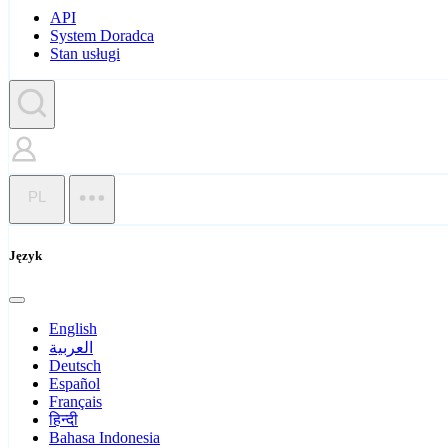
API
System Doradca
Stan usługi
PL
Język
English
العربية
Deutsch
Español
Français
हिन्दी
Bahasa Indonesia