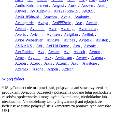
Audio Enhancement
,
August
,
Auric
,
Aussen
,
Autoip
,
Auwer
,
Av102ip-40
,
Av12176dn-15
,
Av265
,
Av40185dn-cd
,
Avacom
,
Avaja
,
Avalonix
,
Avantgarde
,
Avaya
,
Avd552mip
,
Ave
,
Avenir
,
Aventi
,
Aventura
,
Aver
,
Averdigi
,
Avermedia
,
Avertx
,
Avicam
,
Avidsen
,
Avigilon
,
Avilink
,
Avios Webserver
,
Aviosys
,
Avipas
,
Aviptek
,
Avistek
,
AVKANS
,
Avl
,
Avl Hd Dome
,
Avn
,
Avonic
,
Avr Raiden
,
Avs
,
Avstart
,
Avt
,
Avtech
,
Avtron
,
Avue
,
Avycon
,
Avz
,
Awfa-cam
,
Awow
,
Axenta
,
Axeon
,
Axgio
,
Axis
,
Axium
,
Axp
,
Ayrstone
,
Azemax
,
Azone
,
Azpen
,
Aztech
Więcej źródeł
* iSpyConnect nie ma powiązań, połączenia ani stowarzyszenia z
produktami Avacom. Szczegóły połączenia podane tutaj pochodzą z
zasobów społeczności i mogą być niekompletne, niedokładne lub
nieaktualne. Nie udzielamy żadnych gwarancji ani rękojmi, że
będziesz w stanie połączyć się z kamerami za pomocą tych adresów
URL.