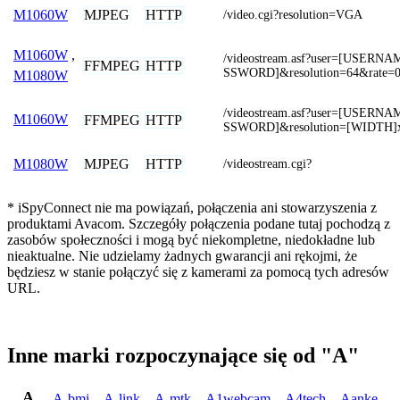
MJPEG
HTTP
M1060W
/video.cgi?resolution=VGA
M1060W
,
/videostream.asf?user=[USERN
FFMPEG
HTTP
SSWORD]&resolution=64&rate=
M1080W
/videostream.asf?user=[USERN
M1060W
FFMPEG
HTTP
SSWORD]&resolution=[WIDTH]
MJPEG
HTTP
M1080W
/videostream.cgi?
* iSpyConnect nie ma powiązań, połączenia ani stowarzyszenia z
produktami Avacom. Szczegóły połączenia podane tutaj pochodzą z
zasobów społeczności i mogą być niekompletne, niedokładne lub
nieaktualne. Nie udzielamy żadnych gwarancji ani rękojmi, że
będziesz w stanie połączyć się z kamerami za pomocą tych adresów
URL.
Inne marki rozpoczynające się od "A"
A
A-bmi
,
A-link
,
A-mtk
,
A1webcam
,
A4tech
,
Aanke
,