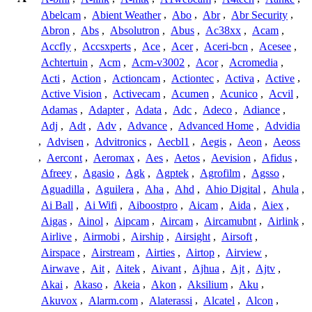
Abelcam
,
Abient Weather
,
Abo
,
Abr
,
Abr Security
,
Abron
,
Abs
,
Absolutron
,
Abus
,
Ac38xx
,
Acam
,
Accfly
,
Accsxperts
,
Ace
,
Acer
,
Aceri-bcn
,
Acesee
,
Achtertuin
,
Acm
,
Acm-v3002
,
Acor
,
Acromedia
,
Acti
,
Action
,
Actioncam
,
Actiontec
,
Activa
,
Active
,
Active Vision
,
Activecam
,
Acumen
,
Acunico
,
Acvil
,
Adamas
,
Adapter
,
Adata
,
Adc
,
Adeco
,
Adiance
,
Adj
,
Adt
,
Adv
,
Advance
,
Advanced Home
,
Advidia
,
Advisen
,
Advitronics
,
Aecbl1
,
Aegis
,
Aeon
,
Aeoss
,
Aercont
,
Aeromax
,
Aes
,
Aetos
,
Aevision
,
Afidus
,
Afreey
,
Agasio
,
Agk
,
Agptek
,
Agrofilm
,
Agsso
,
Aguadilla
,
Aguilera
,
Aha
,
Ahd
,
Ahio Digital
,
Ahula
,
Ai Ball
,
Ai Wifi
,
Aiboostpro
,
Aicam
,
Aida
,
Aiex
,
Aigas
,
Ainol
,
Aipcam
,
Aircam
,
Aircamubnt
,
Airlink
,
Airlive
,
Airmobi
,
Airship
,
Airsight
,
Airsoft
,
Airspace
,
Airstream
,
Airties
,
Airtop
,
Airview
,
Airwave
,
Ait
,
Aitek
,
Aivant
,
Ajhua
,
Ajt
,
Ajtv
,
Akai
,
Akaso
,
Akeia
,
Akon
,
Aksilium
,
Aku
,
Akuvox
,
Alarm.com
,
Alaterassi
,
Alcatel
,
Alcon
,