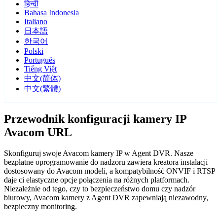
हिन्दी
Bahasa Indonesia
Italiano
日本語
한국어
Polski
Português
Tiếng Việt
中文(简体)
中文(繁體)
Przewodnik konfiguracji kamery IP
Avacom URL
Skonfiguruj swoje Avacom kamery IP w Agent DVR. Nasze
bezpłatne oprogramowanie do nadzoru zawiera kreatora instalacji
dostosowany do Avacom modeli, a kompatybilność ONVIF i RTSP
daje ci elastyczne opcje połączenia na różnych platformach.
Niezależnie od tego, czy to bezpieczeństwo domu czy nadzór
biurowy, Avacom kamery z Agent DVR zapewniają niezawodny,
bezpieczny monitoring.