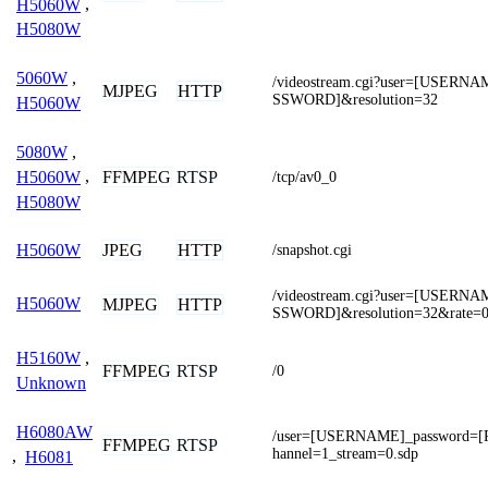
H5060W
,
H5080W
5060W
,
/videostream.cgi?user=[USERN
MJPEG
HTTP
SSWORD]&resolution=32
H5060W
5080W
,
FFMPEG
RTSP
H5060W
,
/tcp/av0_0
H5080W
JPEG
HTTP
H5060W
/snapshot.cgi
/videostream.cgi?user=[USERN
H5060W
MJPEG
HTTP
SSWORD]&resolution=32&rate=
H5160W
,
FFMPEG
RTSP
/0
Unknown
H6080AW
/user=[USERNAME]_password=
FFMPEG
RTSP
hannel=1_stream=0.sdp
,
H6081