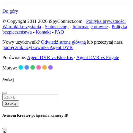
Do góry
© Copyright 2011-2026 iSpyConnect.com -
Polityka prywatności
-
Warunki korzystania
-
Status usługi
-
Informacje prawne
-
Polityka
bezpieczeństwa
-
Kontakt
-
FAQ
Nowy użytkownik?
Odwiedź stronę główną
lub przeczytaj nasz
podręcznik użytkownika Agent DVR
Porównanie:
Agent DVR vs Blue Iris
·
Agent DVR vs Frigate
Motyw:
Szukaj
Szukaj
Avacom Kreator połączenia kamery IP
IP