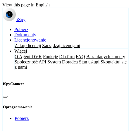
View this page in English
iSpy
Pobierz
Dokumenty
Licencjonowanie
Zakup licencji
Zarządzaj licencjami
Więcej
O Agent DVR
Funkcje
Dla firm
FAQ
Baza danych kamery
Społeczność
API
System Doradca
Stan usługi
Skontaktuj się
z nami
iSpyConnect
Oprogramowanie
Pobierz