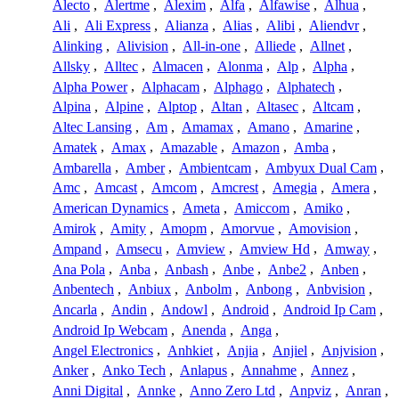
Alecto
,
Alertme
,
Alexim
,
Alfa
,
Alfawise
,
Alhua
,
Ali
,
Ali Express
,
Alianza
,
Alias
,
Alibi
,
Aliendvr
,
Alinking
,
Alivision
,
All-in-one
,
Alliede
,
Allnet
,
Allsky
,
Alltec
,
Almacen
,
Alonma
,
Alp
,
Alpha
,
Alpha Power
,
Alphacam
,
Alphago
,
Alphatech
,
Alpina
,
Alpine
,
Alptop
,
Altan
,
Altasec
,
Altcam
,
Altec Lansing
,
Am
,
Amamax
,
Amano
,
Amarine
,
Amatek
,
Amax
,
Amazable
,
Amazon
,
Amba
,
Ambarella
,
Amber
,
Ambientcam
,
Ambyux Dual Cam
,
Amc
,
Amcast
,
Amcom
,
Amcrest
,
Amegia
,
Amera
,
American Dynamics
,
Ameta
,
Amiccom
,
Amiko
,
Amirok
,
Amity
,
Amopm
,
Amorvue
,
Amovision
,
Ampand
,
Amsecu
,
Amview
,
Amview Hd
,
Amway
,
Ana Pola
,
Anba
,
Anbash
,
Anbe
,
Anbe2
,
Anben
,
Anbentech
,
Anbiux
,
Anbolm
,
Anbong
,
Anbvision
,
Ancarla
,
Andin
,
Andowl
,
Android
,
Android Ip Cam
,
Android Ip Webcam
,
Anenda
,
Anga
,
Angel Electronics
,
Anhkiet
,
Anjia
,
Anjiel
,
Anjvision
,
Anker
,
Anko Tech
,
Anlapus
,
Annahme
,
Annez
,
Anni Digital
,
Annke
,
Anno Zero Ltd
,
Anpviz
,
Anran
,