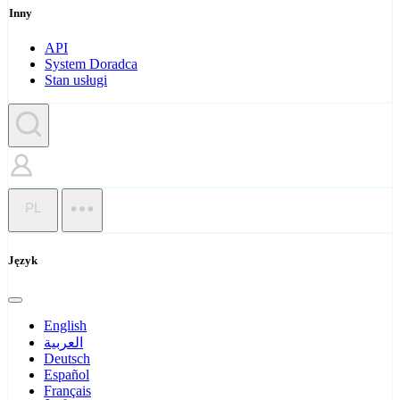
Inny
API
System Doradca
Stan usługi
PL
Język
English
العربية
Deutsch
Español
Français