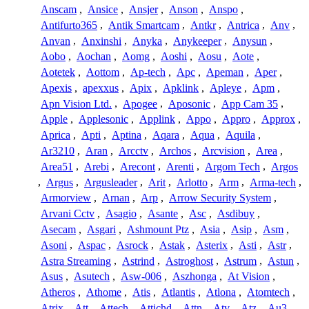
Anscam
,
Ansice
,
Ansjer
,
Anson
,
Anspo
,
Antifurto365
,
Antik Smartcam
,
Antkr
,
Antrica
,
Anv
,
Anvan
,
Anxinshi
,
Anyka
,
Anykeeper
,
Anysun
,
Aobo
,
Aochan
,
Aomg
,
Aoshi
,
Aosu
,
Aote
,
Aotetek
,
Aottom
,
Ap-tech
,
Apc
,
Apeman
,
Aper
,
Apexis
,
apexxus
,
Apix
,
Apklink
,
Apleye
,
Apm
,
Apn Vision Ltd.
,
Apogee
,
Aposonic
,
App Cam 35
,
Apple
,
Applesonic
,
Applink
,
Appo
,
Appro
,
Approx
,
Aprica
,
Apti
,
Aptina
,
Aqara
,
Aqua
,
Aquila
,
Ar3210
,
Aran
,
Arcctv
,
Archos
,
Arcvision
,
Area
,
Area51
,
Arebi
,
Arecont
,
Arenti
,
Argom Tech
,
Argos
,
Argus
,
Argusleader
,
Arit
,
Arlotto
,
Arm
,
Arma-tech
,
Armorview
,
Arnan
,
Arp
,
Arrow Security System
,
Arvani Cctv
,
Asagio
,
Asante
,
Asc
,
Asdibuy
,
Asecam
,
Asgari
,
Ashmount Ptz
,
Asia
,
Asip
,
Asm
,
Asoni
,
Aspac
,
Asrock
,
Astak
,
Asterix
,
Asti
,
Astr
,
Astra Streaming
,
Astrind
,
Astroghost
,
Astrum
,
Astun
,
Asus
,
Asutech
,
Asw-006
,
Aszhonga
,
At Vision
,
Atheros
,
Athome
,
Atis
,
Atlantis
,
Atlona
,
Atomtech
,
Atrix
,
Att
,
Attech
,
Attichd
,
Attn
,
Atv
,
Atz
,
Au3
,