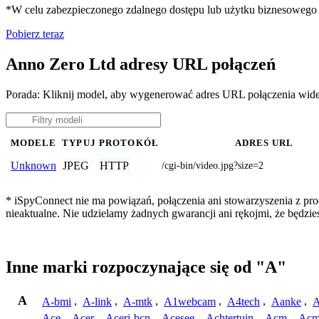
*W celu zabezpieczonego zdalnego dostępu lub użytku biznesoweg
Pobierz teraz
Anno Zero Ltd adresy URL połączeń
Porada: Kliknij model, aby wygenerować adres URL połączenia wid
MODELE
TYPUJ
PROTOKÓŁ
ADRES URL
JPEG
HTTP
Unknown
/cgi-bin/video.jpg?size=2
* iSpyConnect nie ma powiązań, połączenia ani stowarzyszenia z pr
nieaktualne. Nie udzielamy żadnych gwarancji ani rękojmi, że będzi
Inne marki rozpoczynające się od "A"
A
A-bmi
,
A-link
,
A-mtk
,
A1webcam
,
A4tech
,
Aanke
,
A
Ace
,
Acer
,
Aceri-bcn
,
Acesee
,
Achtertuin
,
Acm
,
Acm