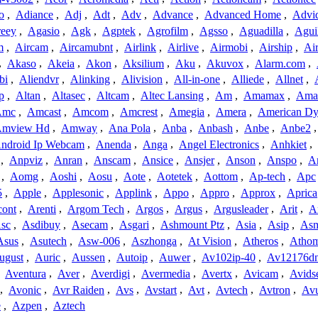
o
,
Adiance
,
Adj
,
Adt
,
Adv
,
Advance
,
Advanced Home
,
Advi
reey
,
Agasio
,
Agk
,
Agptek
,
Agrofilm
,
Agsso
,
Aguadilla
,
Agui
m
,
Aircam
,
Aircamubnt
,
Airlink
,
Airlive
,
Airmobi
,
Airship
,
Air
,
Akaso
,
Akeia
,
Akon
,
Aksilium
,
Aku
,
Akuvox
,
Alarm.com
,
bi
,
Aliendvr
,
Alinking
,
Alivision
,
All-in-one
,
Alliede
,
Allnet
,
p
,
Altan
,
Altasec
,
Altcam
,
Altec Lansing
,
Am
,
Amamax
,
Ama
Amc
,
Amcast
,
Amcom
,
Amcrest
,
Amegia
,
Amera
,
American Dy
mview Hd
,
Amway
,
Ana Pola
,
Anba
,
Anbash
,
Anbe
,
Anbe2
ndroid Ip Webcam
,
Anenda
,
Anga
,
Angel Electronics
,
Anhkiet
,
,
Anpviz
,
Anran
,
Anscam
,
Ansice
,
Ansjer
,
Anson
,
Anspo
,
An
,
Aomg
,
Aoshi
,
Aosu
,
Aote
,
Aotetek
,
Aottom
,
Ap-tech
,
Apc
5
,
Apple
,
Applesonic
,
Applink
,
Appo
,
Appro
,
Approx
,
Aprica
cont
,
Arenti
,
Argom Tech
,
Argos
,
Argus
,
Argusleader
,
Arit
,
Ar
sc
,
Asdibuy
,
Asecam
,
Asgari
,
Ashmount Ptz
,
Asia
,
Asip
,
As
Asus
,
Asutech
,
Asw-006
,
Aszhonga
,
At Vision
,
Atheros
,
Atho
ugust
,
Auric
,
Aussen
,
Autoip
,
Auwer
,
Av102ip-40
,
Av12176dn
,
Aventura
,
Aver
,
Averdigi
,
Avermedia
,
Avertx
,
Avicam
,
Avids
,
Avonic
,
Avr Raiden
,
Avs
,
Avstart
,
Avt
,
Avtech
,
Avtron
,
Av
e
,
Azpen
,
Aztech