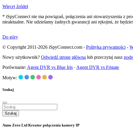
Więcej źródeł
* iSpyConnect nie ma powiązań, połączenia ani stowarzyszenia z pr
nieaktualne. Nie udzielamy żadnych gwarancji ani rękojmi, że będzi
Do góry
© Copyright 2011-2026 iSpyConnect.com -
Polityka prywatności
-
W
Nowy użytkownik?
Odwiedź stronę główną
lub przeczytaj nasz
podr
Porównanie:
Agent DVR vs Blue Iris
·
Agent DVR vs Frigate
Motyw:
Szukaj
Szukaj
Anno Zero Ltd Kreator połączenia kamery IP