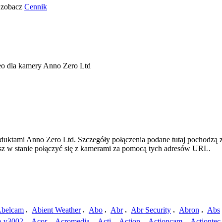
o zobacz
Cennik
eo dla kamery Anno Zero Ltd
oduktami Anno Zero Ltd. Szczegóły połączenia podane tutaj pochodzą 
esz w stanie połączyć się z kamerami za pomocą tych adresów URL.
belcam
,
Abient Weather
,
Abo
,
Abr
,
Abr Security
,
Abron
,
Abs
-v3002
,
Acor
,
Acromedia
,
Acti
,
Action
,
Actioncam
,
Actiontec