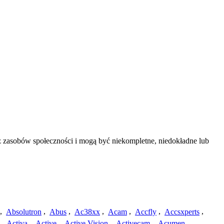
z zasobów społeczności i mogą być niekompletne, niedokładne lub
,
Absolutron
,
Abus
,
Ac38xx
,
Acam
,
Accfly
,
Accsxperts
,
,
Activa
,
Active
,
Active Vision
,
Activecam
,
Acumen
,