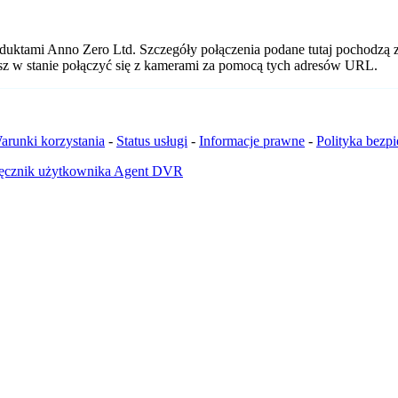
oduktami Anno Zero Ltd. Szczegóły połączenia podane tutaj pochodzą 
esz w stanie połączyć się z kamerami za pomocą tych adresów URL.
arunki korzystania
-
Status usługi
-
Informacje prawne
-
Polityka bezp
ęcznik użytkownika Agent DVR