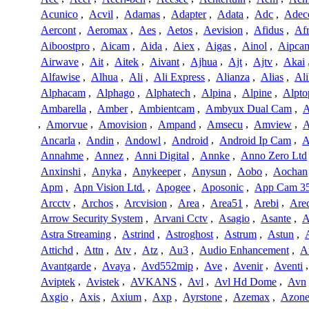
Acunico
,
Acvil
,
Adamas
,
Adapter
,
Adata
,
Adc
,
Adec
Aercont
,
Aeromax
,
Aes
,
Aetos
,
Aevision
,
Afidus
,
Af
Aiboostpro
,
Aicam
,
Aida
,
Aiex
,
Aigas
,
Ainol
,
Aipca
Airwave
,
Ait
,
Aitek
,
Aivant
,
Ajhua
,
Ajt
,
Ajtv
,
Akai
Alfawise
,
Alhua
,
Ali
,
Ali Express
,
Alianza
,
Alias
,
Ali
Alphacam
,
Alphago
,
Alphatech
,
Alpina
,
Alpine
,
Alpto
Ambarella
,
Amber
,
Ambientcam
,
Ambyux Dual Cam
,
,
Amorvue
,
Amovision
,
Ampand
,
Amsecu
,
Amview
,
A
Ancarla
,
Andin
,
Andowl
,
Android
,
Android Ip Cam
,
A
Annahme
,
Annez
,
Anni Digital
,
Annke
,
Anno Zero Ltd
Anxinshi
,
Anyka
,
Anykeeper
,
Anysun
,
Aobo
,
Aochan
Apm
,
Apn Vision Ltd.
,
Apogee
,
Aposonic
,
App Cam 3
Arcctv
,
Archos
,
Arcvision
,
Area
,
Area51
,
Arebi
,
Are
Arrow Security System
,
Arvani Cctv
,
Asagio
,
Asante
,
A
Astra Streaming
,
Astrind
,
Astroghost
,
Astrum
,
Astun
,
Attichd
,
Attn
,
Atv
,
Atz
,
Au3
,
Audio Enhancement
,
A
Avantgarde
,
Avaya
,
Avd552mip
,
Ave
,
Avenir
,
Aventi
Aviptek
,
Avistek
,
AVKANS
,
Avl
,
Avl Hd Dome
,
Avn
Axgio
,
Axis
,
Axium
,
Axp
,
Ayrstone
,
Azemax
,
Azon