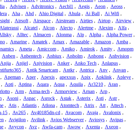
dia
,
Advisen
,
Advitronics
,
Aecbl1
,
Aegis
,
Aeon
,
Aeoss
,
lera
,
Aha
,
Ahd
,
Ahio Digital
,
Ahula
,
Ai Ball
,
Ai Wifi
,
sight
,
Airsoft
,
Airspace
,
Airstream
,
Airties
,
Airtop
,
Airview
,
Alaterassi
,
Alcatel
,
Alcon
,
Alecto
,
Alertme
,
Alexim
,
Alfa
,
Allsky
,
Alltec
,
Almacen
,
Alonma
,
Alp
,
Alpha
,
Alpha Power
,
no
,
Amarine
,
Amatek
,
Amax
,
Amazable
,
Amazon
,
Amba
,
namics
,
Ameta
,
Amiccom
,
Amiko
,
Amirok
,
Amity
,
Amopm
,
Anben
,
Anbentech
,
Anbiux
,
Anbolm
,
Anbong
,
Anbvision
,
Anjia
,
Anjiel
,
Anjvision
,
Anker
,
Anko Tech
,
Anlapus
,
tifurto365
,
Antik Smartcam
,
Antkr
,
Antrica
,
Anv
,
Anvan
,
,
Apeman
,
Aper
,
Apexis
,
apexxus
,
Apix
,
Apklink
,
Apleye
,
,
Apti
,
Aptina
,
Aqara
,
Aqua
,
Aquila
,
Ar3210
,
Aran
,
lotto
,
Arm
,
Arma-tech
,
Armorview
,
Arnan
,
Arp
,
m
,
Asoni
,
Aspac
,
Asrock
,
Astak
,
Asterix
,
Asti
,
Astr
,
me
,
Atis
,
Atlantis
,
Atlona
,
Atomtech
,
Atrix
,
Att
,
Attech
,
-15
,
Av265
,
Av40185dn-cd
,
Avacom
,
Avaja
,
Avalonix
,
en
,
Avigilon
,
Avilink
,
Avios Webserver
,
Aviosys
,
Avipas
,
ue
,
Avycon
,
Avz
,
Awfa-cam
,
Awow
,
Axenta
,
Axeon
,