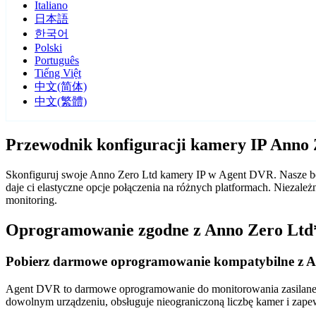
Italiano
日本語
한국어
Polski
Português
Tiếng Việt
中文(简体)
中文(繁體)
Przewodnik konfiguracji kamery IP Anno
Skonfiguruj swoje Anno Zero Ltd kamery IP w Agent DVR. Nasze be
daje ci elastyczne opcje połączenia na różnych platformach. Nieza
monitoring.
Oprogramowanie zgodne z Anno Zero Ltd
Pobierz darmowe oprogramowanie kompatybilne z A
Agent DVR to darmowe oprogramowanie do monitorowania zasilane sz
dowolnym urządzeniu, obsługuje nieograniczoną liczbę kamer i zape