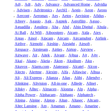
Adj
,
Adt
,
Adv
,
Advance
,
Advanced Home
,
Advidia
,
Advisen
,
Advitronics
,
Aecbl1
,
Aegis
,
Aeon
,
Aeoss
,
Aercont
,
Aeromax
,
Aes
,
Aetos
,
Aevision
,
Afidus
,
Afreey
,
Agasio
,
Agk
,
Agptek
,
Agrofilm
,
Agsso
,
Aguadilla
,
Aguilera
,
Aha
,
Ahd
,
Ahio Digital
,
Ahula
,
Ai Ball
,
Ai Wifi
,
Aiboostpro
,
Aicam
,
Aida
,
Aiex
,
Aigas
,
Ainol
,
Aipcam
,
Aircam
,
Aircamubnt
,
Airlink
,
Airlive
,
Airmobi
,
Airship
,
Airsight
,
Airsoft
,
Airspace
,
Airstream
,
Airties
,
Airtop
,
Airview
,
Airwave
,
Ait
,
Aitek
,
Aivant
,
Ajhua
,
Ajt
,
Ajtv
,
Akai
,
Akaso
,
Akeia
,
Akon
,
Aksilium
,
Aku
,
Akuvox
,
Alarm.com
,
Alaterassi
,
Alcatel
,
Alcon
,
Alecto
,
Alertme
,
Alexim
,
Alfa
,
Alfawise
,
Alhua
,
Ali
,
Ali Express
,
Alianza
,
Alias
,
Alibi
,
Aliendvr
,
Alinking
,
Alivision
,
All-in-one
,
Alliede
,
Allnet
,
Allsky
,
Alltec
,
Almacen
,
Alonma
,
Alp
,
Alpha
,
Alpha Power
,
Alphacam
,
Alphago
,
Alphatech
,
Alpina
,
Alpine
,
Alptop
,
Altan
,
Altasec
,
Altcam
,
Altec Lansing
,
Am
,
Amamax
,
Amano
,
Amarine
,