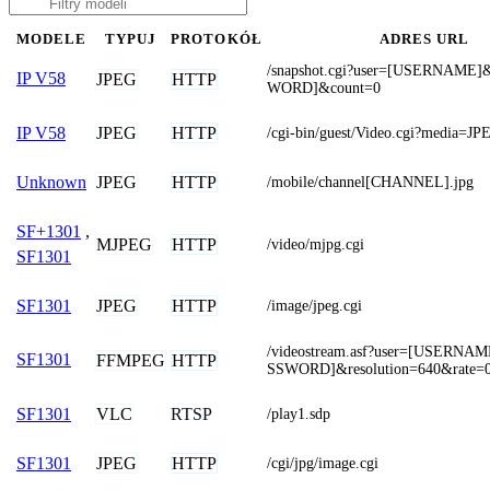
MODELE
TYPUJ
PROTOKÓŁ
ADRES URL
/snapshot.cgi?user=[USERNAME
IP V58
JPEG
HTTP
WORD]&count=0
JPEG
HTTP
IP V58
/cgi-bin/guest/Video.cgi?media=JP
JPEG
HTTP
Unknown
/mobile/channel[CHANNEL].jpg
SF+1301
,
MJPEG
HTTP
/video/mjpg.cgi
SF1301
JPEG
HTTP
SF1301
/image/jpeg.cgi
/videostream.asf?user=[USERNA
SF1301
FFMPEG
HTTP
SSWORD]&resolution=640&rate=
VLC
RTSP
SF1301
/play1.sdp
JPEG
HTTP
SF1301
/cgi/jpg/image.cgi