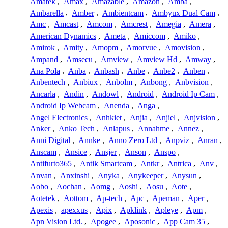
Amatek
,
Amax
,
Amazable
,
Amazon
,
Amba
,
Ambarella
,
Amber
,
Ambientcam
,
Ambyux Dual Cam
,
Amc
,
Amcast
,
Amcom
,
Amcrest
,
Amegia
,
Amera
,
American Dynamics
,
Ameta
,
Amiccom
,
Amiko
,
Amirok
,
Amity
,
Amopm
,
Amorvue
,
Amovision
,
Ampand
,
Amsecu
,
Amview
,
Amview Hd
,
Amway
,
Ana Pola
,
Anba
,
Anbash
,
Anbe
,
Anbe2
,
Anben
,
Anbentech
,
Anbiux
,
Anbolm
,
Anbong
,
Anbvision
,
Ancarla
,
Andin
,
Andowl
,
Android
,
Android Ip Cam
,
Android Ip Webcam
,
Anenda
,
Anga
,
Angel Electronics
,
Anhkiet
,
Anjia
,
Anjiel
,
Anjvision
,
Anker
,
Anko Tech
,
Anlapus
,
Annahme
,
Annez
,
Anni Digital
,
Annke
,
Anno Zero Ltd
,
Anpviz
,
Anran
,
Anscam
,
Ansice
,
Ansjer
,
Anson
,
Anspo
,
Antifurto365
,
Antik Smartcam
,
Antkr
,
Antrica
,
Anv
,
Anvan
,
Anxinshi
,
Anyka
,
Anykeeper
,
Anysun
,
Aobo
,
Aochan
,
Aomg
,
Aoshi
,
Aosu
,
Aote
,
Aotetek
,
Aottom
,
Ap-tech
,
Apc
,
Apeman
,
Aper
,
Apexis
,
apexxus
,
Apix
,
Apklink
,
Apleye
,
Apm
,
Apn Vision Ltd.
,
Apogee
,
Aposonic
,
App Cam 35
,