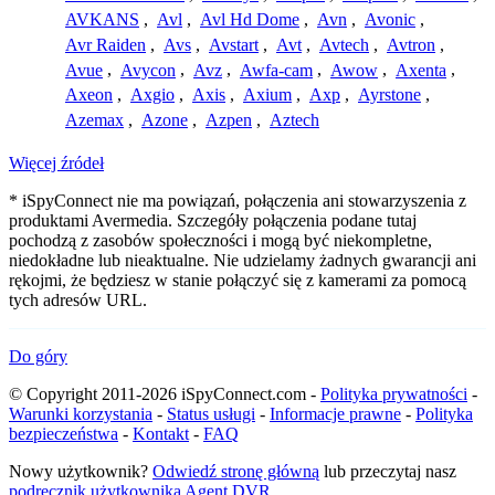
AVKANS
,
Avl
,
Avl Hd Dome
,
Avn
,
Avonic
,
Avr Raiden
,
Avs
,
Avstart
,
Avt
,
Avtech
,
Avtron
,
Avue
,
Avycon
,
Avz
,
Awfa-cam
,
Awow
,
Axenta
,
Axeon
,
Axgio
,
Axis
,
Axium
,
Axp
,
Ayrstone
,
Azemax
,
Azone
,
Azpen
,
Aztech
Więcej źródeł
* iSpyConnect nie ma powiązań, połączenia ani stowarzyszenia z
produktami Avermedia. Szczegóły połączenia podane tutaj
pochodzą z zasobów społeczności i mogą być niekompletne,
niedokładne lub nieaktualne. Nie udzielamy żadnych gwarancji ani
rękojmi, że będziesz w stanie połączyć się z kamerami za pomocą
tych adresów URL.
Do góry
© Copyright 2011-2026 iSpyConnect.com -
Polityka prywatności
-
Warunki korzystania
-
Status usługi
-
Informacje prawne
-
Polityka
bezpieczeństwa
-
Kontakt
-
FAQ
Nowy użytkownik?
Odwiedź stronę główną
lub przeczytaj nasz
podręcznik użytkownika Agent DVR