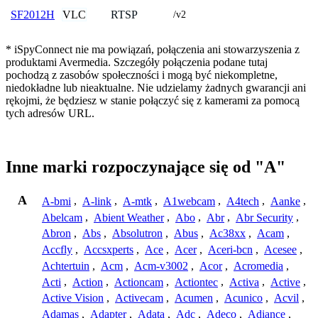
VLC
RTSP
SF2012H
/v2
* iSpyConnect nie ma powiązań, połączenia ani stowarzyszenia z
produktami Avermedia. Szczegóły połączenia podane tutaj
pochodzą z zasobów społeczności i mogą być niekompletne,
niedokładne lub nieaktualne. Nie udzielamy żadnych gwarancji ani
rękojmi, że będziesz w stanie połączyć się z kamerami za pomocą
tych adresów URL.
Inne marki rozpoczynające się od "A"
A
A-bmi
,
A-link
,
A-mtk
,
A1webcam
,
A4tech
,
Aanke
,
Abelcam
,
Abient Weather
,
Abo
,
Abr
,
Abr Security
,
Abron
,
Abs
,
Absolutron
,
Abus
,
Ac38xx
,
Acam
,
Accfly
,
Accsxperts
,
Ace
,
Acer
,
Aceri-bcn
,
Acesee
,
Achtertuin
,
Acm
,
Acm-v3002
,
Acor
,
Acromedia
,
Acti
,
Action
,
Actioncam
,
Actiontec
,
Activa
,
Active
,
Active Vision
,
Activecam
,
Acumen
,
Acunico
,
Acvil
,
Adamas
,
Adapter
,
Adata
,
Adc
,
Adeco
,
Adiance
,