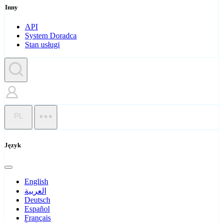
Inny
API
System Doradca
Stan usługi
PL
Język
English
العربية
Deutsch
Español
Français