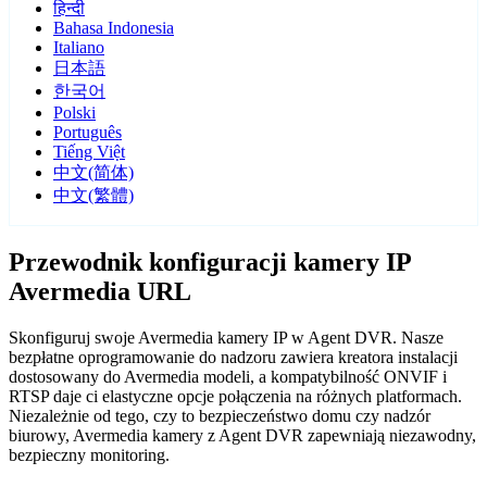
हिन्दी
Bahasa Indonesia
Italiano
日本語
한국어
Polski
Português
Tiếng Việt
中文(简体)
中文(繁體)
Przewodnik konfiguracji kamery IP
Avermedia URL
Skonfiguruj swoje Avermedia kamery IP w Agent DVR. Nasze
bezpłatne oprogramowanie do nadzoru zawiera kreatora instalacji
dostosowany do Avermedia modeli, a kompatybilność ONVIF i
RTSP daje ci elastyczne opcje połączenia na różnych platformach.
Niezależnie od tego, czy to bezpieczeństwo domu czy nadzór
biurowy, Avermedia kamery z Agent DVR zapewniają niezawodny,
bezpieczny monitoring.