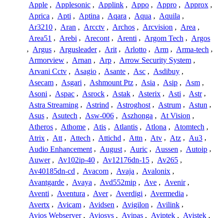
Apple
,
Applesonic
,
Applink
,
Appo
,
Appro
,
Approx
,
Aprica
,
Apti
,
Aptina
,
Aqara
,
Aqua
,
Aquila
,
Ar3210
,
Aran
,
Arcctv
,
Archos
,
Arcvision
,
Area
,
Area51
,
Arebi
,
Arecont
,
Arenti
,
Argom Tech
,
Argos
,
Argus
,
Argusleader
,
Arit
,
Arlotto
,
Arm
,
Arma-tech
,
Armorview
,
Arnan
,
Arp
,
Arrow Security System
,
Arvani Cctv
,
Asagio
,
Asante
,
Asc
,
Asdibuy
,
Asecam
,
Asgari
,
Ashmount Ptz
,
Asia
,
Asip
,
Asm
,
Asoni
,
Aspac
,
Asrock
,
Astak
,
Asterix
,
Asti
,
Astr
,
Astra Streaming
,
Astrind
,
Astroghost
,
Astrum
,
Astun
,
Asus
,
Asutech
,
Asw-006
,
Aszhonga
,
At Vision
,
Atheros
,
Athome
,
Atis
,
Atlantis
,
Atlona
,
Atomtech
,
Atrix
,
Att
,
Attech
,
Attichd
,
Attn
,
Atv
,
Atz
,
Au3
,
Audio Enhancement
,
August
,
Auric
,
Aussen
,
Autoip
,
Auwer
,
Av102ip-40
,
Av12176dn-15
,
Av265
,
Av40185dn-cd
,
Avacom
,
Avaja
,
Avalonix
,
Avantgarde
,
Avaya
,
Avd552mip
,
Ave
,
Avenir
,
Aventi
,
Aventura
,
Aver
,
Averdigi
,
Avermedia
,
Avertx
,
Avicam
,
Avidsen
,
Avigilon
,
Avilink
,
Avios Webserver
,
Aviosys
,
Avipas
,
Aviptek
,
Avistek
,