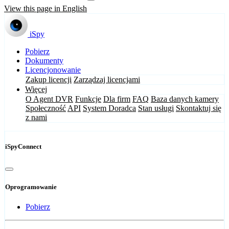
View this page in English
iSpy
Pobierz
Dokumenty
Licencjonowanie
Zakup licencji
Zarządzaj licencjami
Więcej
O Agent DVR
Funkcje
Dla firm
FAQ
Baza danych kamery
Społeczność
API
System Doradca
Stan usługi
Skontaktuj się
z nami
iSpyConnect
Oprogramowanie
Pobierz