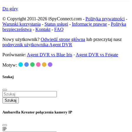
Do góry
© Copyright 2011-2026 iSpyConnect.com -
Polityka prywatności
-
Warunki korzystania
-
Status usługi
-
Informacje prawne
-
Polityka
bezpieczeństwa
-
Kontakt
-
FAQ
Nowy użytkownik?
Odwiedź stronę główną
lub przeczytaj nasz
podręcznik użytkownika Agent DVR
Porównanie:
Agent DVR vs Blue Iris
·
Agent DVR vs Frigate
Motyw:
Szukaj
Szukaj
Ambarella Kreator połączenia kamery IP
IP