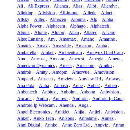
Ali
,
Ali Express
,
Alianza
,
Alias
,
Alibi
,
Aliendvr
,
Alinking
,
Alivision
,
All-in-one
,
Alliede
,
Allnet
,
Allsky
,
Alltec
,
Almacen
,
Alonma
,
Alp
,
Alpha
,
Alpha Power
,
Alphacam
,
Alphago
,
Alphatech
,
Alpina
,
Alpine
,
Alptop
,
Altan
,
Altasec
,
Altcam
,
Altec Lansing
,
Am
,
Amamax
,
Amano
,
Amarine
,
Amatek
,
Amax
,
Amazable
,
Amazon
,
Amba
,
Ambarella
,
Amber
,
Ambientcam
,
Ambyux Dual Cam
,
Amc
,
Amcast
,
Amcom
,
Amcrest
,
Amegia
,
Amera
,
American Dynamics
,
Ameta
,
Amiccom
,
Amiko
,
Amirok
,
Amity
,
Amopm
,
Amorvue
,
Amovision
,
Ampand
,
Amsecu
,
Amview
,
Amview Hd
,
Amway
,
Ana Pola
,
Anba
,
Anbash
,
Anbe
,
Anbe2
,
Anben
,
Anbentech
,
Anbiux
,
Anbolm
,
Anbong
,
Anbvision
,
Ancarla
,
Andin
,
Andowl
,
Android
,
Android Ip Cam
,
Android Ip Webcam
,
Anenda
,
Anga
,
Angel Electronics
,
Anhkiet
,
Anjia
,
Anjiel
,
Anjvision
,
Anker
,
Anko Tech
,
Anlapus
,
Annahme
,
Annez
,
Anni Digital
,
Annke
,
Anno Zero Ltd
,
Anpviz
,
Anran
,