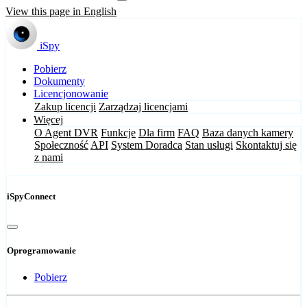
View this page in English
iSpy
Pobierz
Dokumenty
Licencjonowanie
Zakup licencji
Zarządzaj licencjami
Więcej
O Agent DVR
Funkcje
Dla firm
FAQ
Baza danych kamery
Społeczność
API
System Doradca
Stan usługi
Skontaktuj się
z nami
iSpyConnect
Oprogramowanie
Pobierz