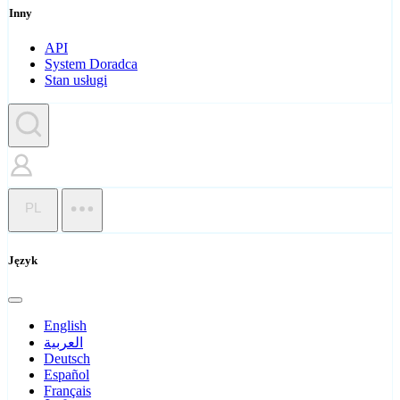
Inny
API
System Doradca
Stan usługi
PL
Język
English
العربية
Deutsch
Español
Français