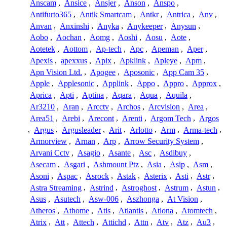
Anscam
,
Ansice
,
Ansjer
,
Anson
,
Anspo
,
Antifurto365
,
Antik Smartcam
,
Antkr
,
Antrica
,
Anv
,
Anvan
,
Anxinshi
,
Anyka
,
Anykeeper
,
Anysun
,
Aobo
,
Aochan
,
Aomg
,
Aoshi
,
Aosu
,
Aote
,
Aotetek
,
Aottom
,
Ap-tech
,
Apc
,
Apeman
,
Aper
,
Apexis
,
apexxus
,
Apix
,
Apklink
,
Apleye
,
Apm
,
Apn Vision Ltd.
,
Apogee
,
Aposonic
,
App Cam 35
,
Apple
,
Applesonic
,
Applink
,
Appo
,
Appro
,
Approx
,
Aprica
,
Apti
,
Aptina
,
Aqara
,
Aqua
,
Aquila
,
Ar3210
,
Aran
,
Arcctv
,
Archos
,
Arcvision
,
Area
,
Area51
,
Arebi
,
Arecont
,
Arenti
,
Argom Tech
,
Argos
,
Argus
,
Argusleader
,
Arit
,
Arlotto
,
Arm
,
Arma-tech
,
Armorview
,
Arnan
,
Arp
,
Arrow Security System
,
Arvani Cctv
,
Asagio
,
Asante
,
Asc
,
Asdibuy
,
Asecam
,
Asgari
,
Ashmount Ptz
,
Asia
,
Asip
,
Asm
,
Asoni
,
Aspac
,
Asrock
,
Astak
,
Asterix
,
Asti
,
Astr
,
Astra Streaming
,
Astrind
,
Astroghost
,
Astrum
,
Astun
,
Asus
,
Asutech
,
Asw-006
,
Aszhonga
,
At Vision
,
Atheros
,
Athome
,
Atis
,
Atlantis
,
Atlona
,
Atomtech
,
Atrix
,
Att
,
Attech
,
Attichd
,
Attn
,
Atv
,
Atz
,
Au3
,