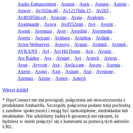
Audio Enhancement
,
August
,
Auric
,
Aussen
,
Autoip
,
Auwer
,
Av102ip-40
,
Av12176dn-15
,
Av265
,
Av40185dn-cd
,
Avacom
,
Avaja
,
Avalonix
,
Avantgarde
,
Avaya
,
Avd552mip
,
Ave
,
Avenir
,
Aventi
,
Aventura
,
Aver
,
Averdigi
,
Avermedia
,
Avertx
,
Avicam
,
Avidsen
,
Avigilon
,
Avilink
,
Avios Webserver
,
Aviosys
,
Avipas
,
Aviptek
,
Avistek
,
AVKANS
,
Avl
,
Avl Hd Dome
,
Avn
,
Avonic
,
Avr Raiden
,
Avs
,
Avstart
,
Avt
,
Avtech
,
Avtron
,
Avue
,
Avycon
,
Avz
,
Awfa-cam
,
Awow
,
Axenta
,
Axeon
,
Axgio
,
Axis
,
Axium
,
Axp
,
Ayrstone
,
Azemax
,
Azone
,
Azpen
,
Aztech
Więcej źródeł
* iSpyConnect nie ma powiązań, połączenia ani stowarzyszenia z
produktami Ambarella. Szczegóły połączenia podane tutaj pochodzą
z zasobów społeczności i mogą być niekompletne, niedokładne lub
nieaktualne. Nie udzielamy żadnych gwarancji ani rękojmi, że
będziesz w stanie połączyć się z kamerami za pomocą tych adresów
URL.