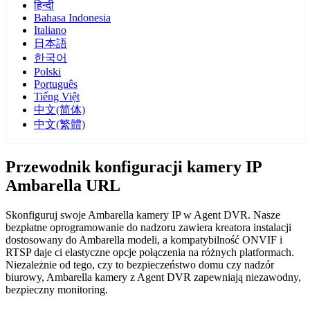
हिन्दी
Bahasa Indonesia
Italiano
日本語
한국어
Polski
Português
Tiếng Việt
中文(简体)
中文(繁體)
Przewodnik konfiguracji kamery IP
Ambarella URL
Skonfiguruj swoje Ambarella kamery IP w Agent DVR. Nasze
bezpłatne oprogramowanie do nadzoru zawiera kreatora instalacji
dostosowany do Ambarella modeli, a kompatybilność ONVIF i
RTSP daje ci elastyczne opcje połączenia na różnych platformach.
Niezależnie od tego, czy to bezpieczeństwo domu czy nadzór
biurowy, Ambarella kamery z Agent DVR zapewniają niezawodny,
bezpieczny monitoring.