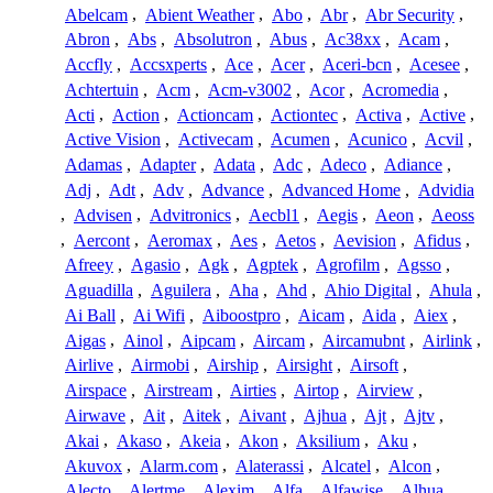
Abelcam
,
Abient Weather
,
Abo
,
Abr
,
Abr Security
,
Abron
,
Abs
,
Absolutron
,
Abus
,
Ac38xx
,
Acam
,
Accfly
,
Accsxperts
,
Ace
,
Acer
,
Aceri-bcn
,
Acesee
,
Achtertuin
,
Acm
,
Acm-v3002
,
Acor
,
Acromedia
,
Acti
,
Action
,
Actioncam
,
Actiontec
,
Activa
,
Active
,
Active Vision
,
Activecam
,
Acumen
,
Acunico
,
Acvil
,
Adamas
,
Adapter
,
Adata
,
Adc
,
Adeco
,
Adiance
,
Adj
,
Adt
,
Adv
,
Advance
,
Advanced Home
,
Advidia
,
Advisen
,
Advitronics
,
Aecbl1
,
Aegis
,
Aeon
,
Aeoss
,
Aercont
,
Aeromax
,
Aes
,
Aetos
,
Aevision
,
Afidus
,
Afreey
,
Agasio
,
Agk
,
Agptek
,
Agrofilm
,
Agsso
,
Aguadilla
,
Aguilera
,
Aha
,
Ahd
,
Ahio Digital
,
Ahula
,
Ai Ball
,
Ai Wifi
,
Aiboostpro
,
Aicam
,
Aida
,
Aiex
,
Aigas
,
Ainol
,
Aipcam
,
Aircam
,
Aircamubnt
,
Airlink
,
Airlive
,
Airmobi
,
Airship
,
Airsight
,
Airsoft
,
Airspace
,
Airstream
,
Airties
,
Airtop
,
Airview
,
Airwave
,
Ait
,
Aitek
,
Aivant
,
Ajhua
,
Ajt
,
Ajtv
,
Akai
,
Akaso
,
Akeia
,
Akon
,
Aksilium
,
Aku
,
Akuvox
,
Alarm.com
,
Alaterassi
,
Alcatel
,
Alcon
,
Alecto
,
Alertme
,
Alexim
,
Alfa
,
Alfawise
,
Alhua
,