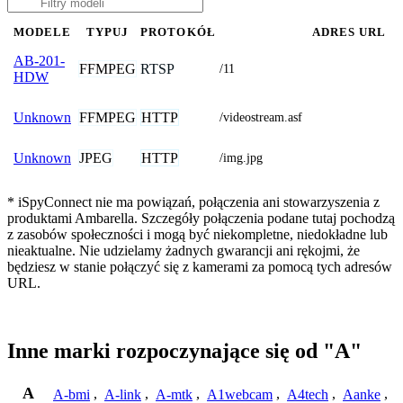
MODELE
TYPUJ
PROTOKÓŁ
ADRES URL
AB-201-
FFMPEG
RTSP
/11
HDW
FFMPEG
HTTP
Unknown
/videostream.asf
JPEG
HTTP
Unknown
/img.jpg
* iSpyConnect nie ma powiązań, połączenia ani stowarzyszenia z
produktami Ambarella. Szczegóły połączenia podane tutaj pochodzą
z zasobów społeczności i mogą być niekompletne, niedokładne lub
nieaktualne. Nie udzielamy żadnych gwarancji ani rękojmi, że
będziesz w stanie połączyć się z kamerami za pomocą tych adresów
URL.
Inne marki rozpoczynające się od "A"
A
A-bmi
,
A-link
,
A-mtk
,
A1webcam
,
A4tech
,
Aanke
,