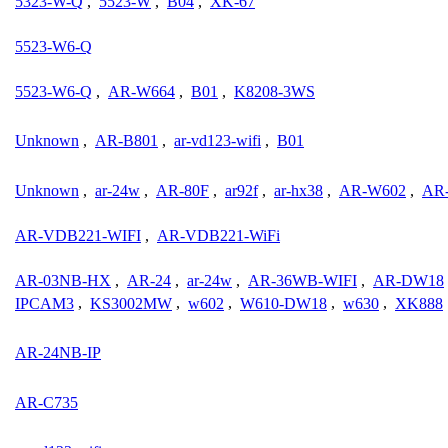
5323-W-Q
,
5523-W
,
B04
,
XK-67
5523-W6-Q
5523-W6-Q
,
AR-W664
,
B01
,
K8208-3WS
Unknown
,
AR-B801
,
ar-vd123-wifi
,
B01
Unknown
,
ar-24w
,
AR-80F
,
ar92f
,
ar-hx38
,
AR-W602
,
AR
AR-VDB221-WIFI
,
AR-VDB221-WiFi
AR-03NB-HX
,
AR-24
,
ar-24w
,
AR-36WB-WIFI
,
AR-DW18
IPCAM3
,
KS3002MW
,
w602
,
W610-DW18
,
w630
,
XK888
AR-24NB-IP
AR-C735