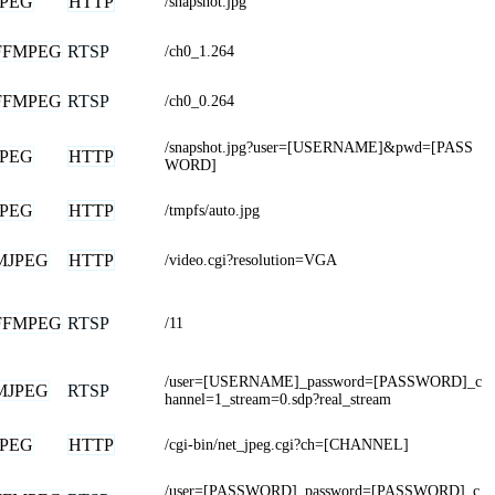
JPEG
HTTP
/snapshot.jpg
FFMPEG
RTSP
/ch0_1.264
FFMPEG
RTSP
/ch0_0.264
/snapshot.jpg?user=[USERNAME]&pwd=[PASS
JPEG
HTTP
WORD]
JPEG
HTTP
/tmpfs/auto.jpg
MJPEG
HTTP
/video.cgi?resolution=VGA
FFMPEG
RTSP
/11
/user=[USERNAME]_password=[PASSWORD]_c
MJPEG
RTSP
hannel=1_stream=0.sdp?real_stream
JPEG
HTTP
/cgi-bin/net_jpeg.cgi?ch=[CHANNEL]
/user=[PASSWORD]_password=[PASSWORD]_c