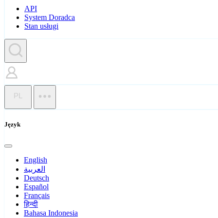
API
System Doradca
Stan usługi
PL
Język
English
العربية
Deutsch
Español
Français
हिन्दी
Bahasa Indonesia