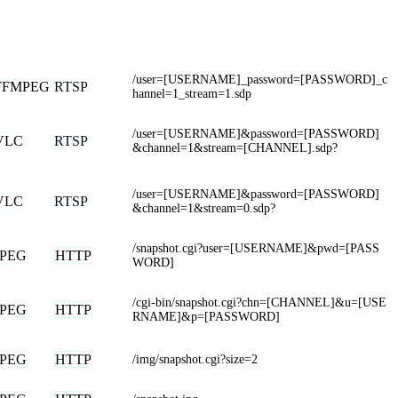
/user=[USERNAME]_password=[PASSWORD]_c
FFMPEG
RTSP
hannel=1_stream=1.sdp
/user=[USERNAME]&password=[PASSWORD]
VLC
RTSP
&channel=1&stream=[CHANNEL].sdp?
/user=[USERNAME]&password=[PASSWORD]
VLC
RTSP
&channel=1&stream=0.sdp?
/snapshot.cgi?user=[USERNAME]&pwd=[PASS
JPEG
HTTP
WORD]
/cgi-bin/snapshot.cgi?chn=[CHANNEL]&u=[USE
JPEG
HTTP
RNAME]&p=[PASSWORD]
JPEG
HTTP
/img/snapshot.cgi?size=2