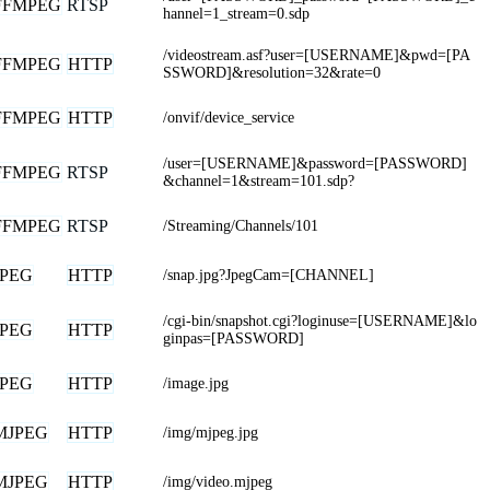
FFMPEG
RTSP
hannel=1_stream=0.sdp
/videostream.asf?user=[USERNAME]&pwd=[PA
FFMPEG
HTTP
SSWORD]&resolution=32&rate=0
FFMPEG
HTTP
/onvif/device_service
/user=[USERNAME]&password=[PASSWORD]
FFMPEG
RTSP
&channel=1&stream=101.sdp?
FFMPEG
RTSP
/Streaming/Channels/101
JPEG
HTTP
/snap.jpg?JpegCam=[CHANNEL]
/cgi-bin/snapshot.cgi?loginuse=[USERNAME]&lo
JPEG
HTTP
ginpas=[PASSWORD]
JPEG
HTTP
/image.jpg
MJPEG
HTTP
/img/mjpeg.jpg
MJPEG
HTTP
/img/video.mjpeg