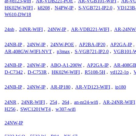
ar-vd123-wifi
,
AR-VDB221-POE
,
AR-VGB101-WIFI
,
AR-VG
HK02W-WIFI
,
k8208
,
N4PW-IP
,
S-VGB721-IP2.0
,
VD123B-
W610-DW18
24nb
,
24NR-WIFI
,
24NW-IP
,
AR-VDB221-WIFI
,
AR-24NW
24NB-IP
,
24NW-IP
,
24NW-POE
,
AP2BA-IP20
,
AP2GA-IP
,
AR-408GW-WIFI-NVT
,
p3max
,
S-VGB721-IP2.0
,
VGB101-W
24NB-IP
,
24NW-IP
,
ABQ-A1-200W
,
AP2GA-IP
,
AR-408GB
D-C7342
,
D-C753R
,
HK02W-WIFI
,
R5108-5H
,
vd122-1p
,
24NB-IP
,
24NW-IP
,
AR-IP180
,
AR-VD123-WIFI
,
ip180
24NR
,
24NR-WIFI
,
254
,
264
,
an-nr24-wifi
,
AR-24NR-WIFI
H256
,
SWC1201WT4
,
w307-wifi
24NW-IP