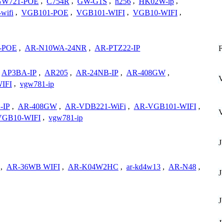
W721-POE
,
C754R
,
GW-G1S
,
h256
,
HK02W-ip
,
wifi
,
VGB101-POE
,
VGB101-WIFI
,
VGB10-WIFI
,
-POE
,
AR-N10WA-24NR
,
AR-PTZ22-IP
AP3BA-IP
,
AR205
,
AR-24NB-IP
,
AR-408GW
,
IFI
,
vgw781-ip
-IP
,
AR-408GW
,
AR-VDB221-WiFi
,
AR-VGB101-WIFI
,
VGB10-WIFI
,
vgw781-ip
,
AR-36WB WIFI
,
AR-K04W2HC
,
ar-kd4w13
,
AR-N48
,