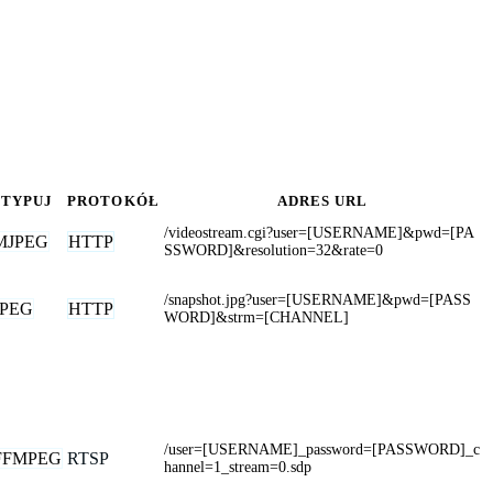
TYPUJ
PROTOKÓŁ
ADRES URL
/videostream.cgi?user=[USERNAME]&pwd=[PA
MJPEG
HTTP
SSWORD]&resolution=32&rate=0
/snapshot.jpg?user=[USERNAME]&pwd=[PASS
JPEG
HTTP
WORD]&strm=[CHANNEL]
/user=[USERNAME]_password=[PASSWORD]_c
FFMPEG
RTSP
hannel=1_stream=0.sdp