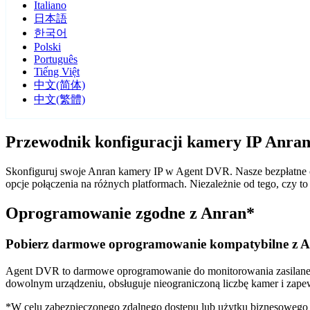
Italiano
日本語
한국어
Polski
Português
Tiếng Việt
中文(简体)
中文(繁體)
Przewodnik konfiguracji kamery IP Anra
Skonfiguruj swoje Anran kamery IP w Agent DVR. Nasze bezpłatne o
opcje połączenia na różnych platformach. Niezależnie od tego, czy
Oprogramowanie zgodne z Anran*
Pobierz darmowe oprogramowanie kompatybilne z 
Agent DVR to darmowe oprogramowanie do monitorowania zasilane sz
dowolnym urządzeniu, obsługuje nieograniczoną liczbę kamer i zape
*W celu zabezpieczonego zdalnego dostępu lub użytku biznesoweg