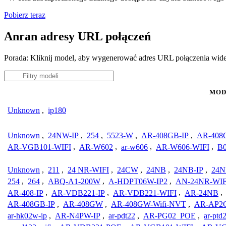
Pobierz teraz
Anran adresy URL połączeń
Porada: Kliknij model, aby wygenerować adres URL połączenia wid
MOD
Unknown
,
ip180
Unknown
,
24NW-IP
,
254
,
5523-W
,
AR-408GB-IP
,
AR-408
AR-VGB101-WIFI
,
AR-W602
,
ar-w606
,
AR-W606-WIFI
,
B
Unknown
,
211
,
24 NR-WIFI
,
24CW
,
24NB
,
24NB-IP
,
24N
254
,
264
,
ABQ-A1-200W
,
A-HDPT06W-IP2
,
AN-24NR-WIF
AR-408-IP
,
AR-VDB221-IP
,
AR-VDB221-WIFI
,
AR-24NB
,
AR-408GB-IP
,
AR-408GW
,
AR-408GW-Wifi-NVT
,
AR-AP2
ar-hk02w-ip
,
AR-N4PW-IP
,
ar-pdt22
,
AR-PG02_POE
,
ar-ptd