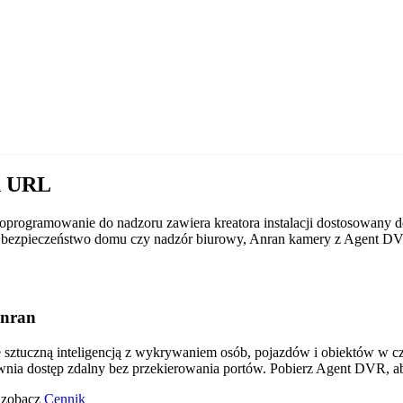
n URL
programowanie do nadzoru zawiera kreatora instalacji dostosowany d
 to bezpieczeństwo domu czy nadzór biurowy, Anran kamery z Agent D
Anran
tuczną inteligencją z wykrywaniem osób, pojazdów i obiektów w czas
wnia dostęp zdalny bez przekierowania portów. Pobierz Agent DVR, a
o zobacz
Cennik