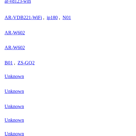
ar-vd123-wifi
AR-VDB221-WiFi
,
ip180
,
N01
AR-W602
AR-W602
B01
,
ZS-GQ2
Unknown
Unknown
Unknown
Unknown
Unknown