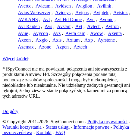
Avertx
,
Avicam
,
Avidsen
,
Avigilon
,
Avilink
,
Avios Webserver
,
Aviosys
,
Avipas
,
Aviptek
,
Avistek
,
AVKANS
,
Avl
,
Avl Hd Dome
,
Avn
,
Avonic
,
Avr Raiden
,
Avs
,
Avstart
,
Avt
,
Avtech
,
Avtron
,
Avue
,
Avycon
,
Avz
,
Awfa-cam
,
Awow
,
Axenta
,
Axeon
,
Axgio
,
Axis
,
Axium
,
Axp
,
Ayrstone
,
Azemax
,
Azone
,
Azpen
,
Aztech
Więcej źródeł
* iSpyConnect nie ma powiązań, połączenia ani stowarzyszenia z
produktami Amview Hd. Szczegóły połączenia podane tutaj
pochodzą z zasobów społeczności i mogą być niekompletne,
niedokładne lub nieaktualne. Nie udzielamy żadnych gwarancji ani
rękojmi, że będziesz w stanie połączyć się z kamerami za pomocą
tych adresów URL.
Do góry
© Copyright 2011-2026 iSpyConnect.com -
Polityka prywatności
-
Warunki korzystania
-
Status usługi
-
Informacje prawne
-
Polityka
bezpieczeństwa
-
Kontakt
-
FAQ