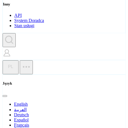
Inny
API
System Doradca
Stan usługi
PL
Język
English
العربية
Deutsch
Español
Français