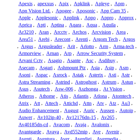
Apexis
,
apexxus
,
Apix
,
Apklink
,
Apleye
,
Apm
,
Apn Vision Ltd.
,
Apogee
,
Aposonic
,
App Cam 35
,
Apple
,
Applesonic
,
Applink
,
Appo
,
Appro
,
Approx
,
Aprica
,
Apti
,
Aptina
,
Aqara
,
Aqua
,
Aquila
,
Ar3210
,
Aran
,
Arcctv
,
Archos
,
Arcvision
,
Area
,
Area51
,
Arebi
,
Arecont
,
Arenti
,
Argom Tech
,
Argos
,
Argus
,
Argusleader
,
Arit
,
Arlotto
,
Arm
,
Arma-tech
,
Armorview
,
Arnan
,
Arp
,
Arrow Security System
,
Arvani Cctv
,
Asagio
,
Asante
,
Asc
,
Asdibuy
,
Asecam
,
Asgari
,
Ashmount Ptz
,
Asia
,
Asip
,
Asm
,
Asoni
,
Aspac
,
Asrock
,
Astak
,
Asterix
,
Asti
,
Astr
,
Astra Streaming
,
Astrind
,
Astroghost
,
Astrum
,
Astun
,
Asus
,
Asutech
,
Asw-006
,
Aszhonga
,
At Vision
,
Atheros
,
Athome
,
Atis
,
Atlantis
,
Atlona
,
Atomtech
,
Atrix
,
Att
,
Attech
,
Attichd
,
Attn
,
Atv
,
Atz
,
Au3
,
Audio Enhancement
,
August
,
Auric
,
Aussen
,
Autoip
,
Auwer
,
Av102ip-40
,
Av12176dn-15
,
Av265
,
Av40185dn-cd
,
Avacom
,
Avaja
,
Avalonix
,
Avantgarde
,
Avaya
,
Avd552mip
,
Ave
,
Avenir
,
Aventi
,
Aventura
,
Aver
,
Averdigi
,
Avermedia
,