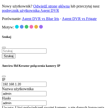
Nowy użytkownik?
Odwiedź stronę główną
lub przeczytaj nasz
podręcznik użytkownika Agent DVR
Porównanie:
Agent DVR vs Blue Iris
·
Agent DVR vs Frigate
Motyw:
Szukaj
Szukaj
Amview Hd Kreator połączenia kamery IP
IP
Nazwa użytkownika
Hasło
Uwaga: Użyj poświadczeń swojej kamery, a nie danych logowania