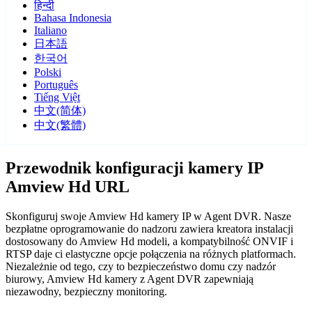
हिन्दी
Bahasa Indonesia
Italiano
日本語
한국어
Polski
Português
Tiếng Việt
中文(简体)
中文(繁體)
Przewodnik konfiguracji kamery IP
Amview Hd URL
Skonfiguruj swoje Amview Hd kamery IP w Agent DVR. Nasze
bezpłatne oprogramowanie do nadzoru zawiera kreatora instalacji
dostosowany do Amview Hd modeli, a kompatybilność ONVIF i
RTSP daje ci elastyczne opcje połączenia na różnych platformach.
Niezależnie od tego, czy to bezpieczeństwo domu czy nadzór
biurowy, Amview Hd kamery z Agent DVR zapewniają
niezawodny, bezpieczny monitoring.