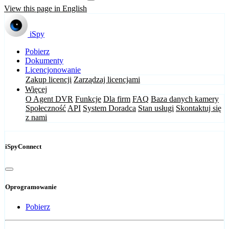
View this page in English
iSpy
Pobierz
Dokumenty
Licencjonowanie
Zakup licencji
Zarządzaj licencjami
Więcej
O Agent DVR
Funkcje
Dla firm
FAQ
Baza danych kamery
Społeczność
API
System Doradca
Stan usługi
Skontaktuj się
z nami
iSpyConnect
Oprogramowanie
Pobierz