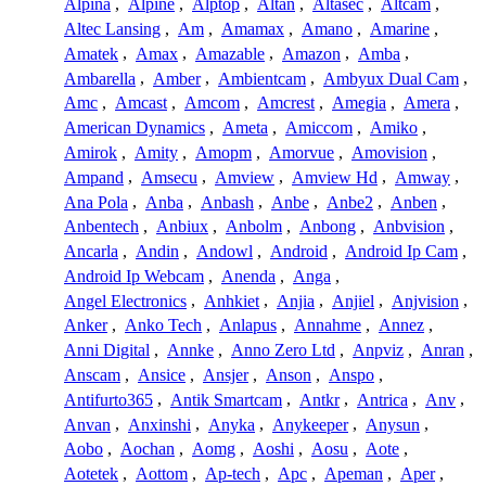
Alpina
,
Alpine
,
Alptop
,
Altan
,
Altasec
,
Altcam
,
Altec Lansing
,
Am
,
Amamax
,
Amano
,
Amarine
,
Amatek
,
Amax
,
Amazable
,
Amazon
,
Amba
,
Ambarella
,
Amber
,
Ambientcam
,
Ambyux Dual Cam
,
Amc
,
Amcast
,
Amcom
,
Amcrest
,
Amegia
,
Amera
,
American Dynamics
,
Ameta
,
Amiccom
,
Amiko
,
Amirok
,
Amity
,
Amopm
,
Amorvue
,
Amovision
,
Ampand
,
Amsecu
,
Amview
,
Amview Hd
,
Amway
,
Ana Pola
,
Anba
,
Anbash
,
Anbe
,
Anbe2
,
Anben
,
Anbentech
,
Anbiux
,
Anbolm
,
Anbong
,
Anbvision
,
Ancarla
,
Andin
,
Andowl
,
Android
,
Android Ip Cam
,
Android Ip Webcam
,
Anenda
,
Anga
,
Angel Electronics
,
Anhkiet
,
Anjia
,
Anjiel
,
Anjvision
,
Anker
,
Anko Tech
,
Anlapus
,
Annahme
,
Annez
,
Anni Digital
,
Annke
,
Anno Zero Ltd
,
Anpviz
,
Anran
,
Anscam
,
Ansice
,
Ansjer
,
Anson
,
Anspo
,
Antifurto365
,
Antik Smartcam
,
Antkr
,
Antrica
,
Anv
,
Anvan
,
Anxinshi
,
Anyka
,
Anykeeper
,
Anysun
,
Aobo
,
Aochan
,
Aomg
,
Aoshi
,
Aosu
,
Aote
,
Aotetek
,
Aottom
,
Ap-tech
,
Apc
,
Apeman
,
Aper
,