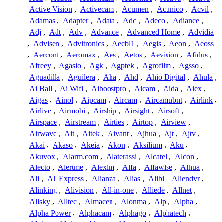
Active Vision
,
Activecam
,
Acumen
,
Acunico
,
Acvil
,
Adamas
,
Adapter
,
Adata
,
Adc
,
Adeco
,
Adiance
,
Adj
,
Adt
,
Adv
,
Advance
,
Advanced Home
,
Advidia
,
Advisen
,
Advitronics
,
Aecbl1
,
Aegis
,
Aeon
,
Aeoss
,
Aercont
,
Aeromax
,
Aes
,
Aetos
,
Aevision
,
Afidus
,
Afreey
,
Agasio
,
Agk
,
Agptek
,
Agrofilm
,
Agsso
,
Aguadilla
,
Aguilera
,
Aha
,
Ahd
,
Ahio Digital
,
Ahula
,
Ai Ball
,
Ai Wifi
,
Aiboostpro
,
Aicam
,
Aida
,
Aiex
,
Aigas
,
Ainol
,
Aipcam
,
Aircam
,
Aircamubnt
,
Airlink
,
Airlive
,
Airmobi
,
Airship
,
Airsight
,
Airsoft
,
Airspace
,
Airstream
,
Airties
,
Airtop
,
Airview
,
Airwave
,
Ait
,
Aitek
,
Aivant
,
Ajhua
,
Ajt
,
Ajtv
,
Akai
,
Akaso
,
Akeia
,
Akon
,
Aksilium
,
Aku
,
Akuvox
,
Alarm.com
,
Alaterassi
,
Alcatel
,
Alcon
,
Alecto
,
Alertme
,
Alexim
,
Alfa
,
Alfawise
,
Alhua
,
Ali
,
Ali Express
,
Alianza
,
Alias
,
Alibi
,
Aliendvr
,
Alinking
,
Alivision
,
All-in-one
,
Alliede
,
Allnet
,
Allsky
,
Alltec
,
Almacen
,
Alonma
,
Alp
,
Alpha
,
Alpha Power
,
Alphacam
,
Alphago
,
Alphatech
,