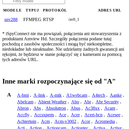
MODELE
TYPUJ
PROTOKÓŁ
ADRES URL
FFMPEG
RTSP
snv288
/av0_1
* iSpyConnect nie ma powiązań, połączenia ani stowarzyszenia z
produktami Amview Hd. Szczegóły połączenia podane tutaj
pochodzą z zasobów społeczności i mogą być niekompletne,
niedokładne lub nieaktualne. Nie udzielamy żadnych gwarancji ani
rękojmi, że będziesz w stanie połączyć się z kamerami za pomocą
tych adresów URL.
Inne marki rozpoczynające się od "A"
A
A-bmi
,
A-link
,
A-mtk
,
A1webcam
,
A4tech
,
Aanke
,
Abelcam
,
Abient Weather
,
Abo
,
Abr
,
Abr Security
,
Abron
,
Abs
,
Absolutron
,
Abus
,
Ac38xx
,
Acam
,
Accfly
,
Accsxperts
,
Ace
,
Acer
,
Aceri-bcn
,
Acesee
,
Achtertuin
,
Acm
,
Acm-v3002
,
Acor
,
Acromedia
,
Acti
,
Action
,
Actioncam
,
Actiontec
,
Activa
,
Active
,